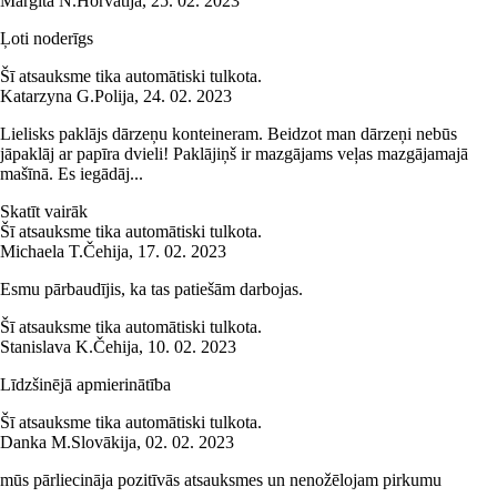
Margita N.
Horvātija
,
25. 02. 2023
Ļoti noderīgs
Šī atsauksme tika automātiski tulkota.
Katarzyna G.
Polija
,
24. 02. 2023
Lielisks paklājs dārzeņu konteineram. Beidzot man dārzeņi nebūs
jāpaklāj ar papīra dvieli! Paklājiņš ir mazgājams veļas mazgājamajā
mašīnā. Es iegādāj...
Skatīt vairāk
Šī atsauksme tika automātiski tulkota.
Michaela T.
Čehija
,
17. 02. 2023
Esmu pārbaudījis, ka tas patiešām darbojas.
Šī atsauksme tika automātiski tulkota.
Stanislava K.
Čehija
,
10. 02. 2023
Līdzšinējā apmierinātība
Šī atsauksme tika automātiski tulkota.
Danka M.
Slovākija
,
02. 02. 2023
mūs pārliecināja pozitīvās atsauksmes un nenožēlojam pirkumu