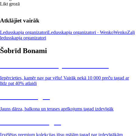
Likt grozā
Atklājiet vairāk
Ledusskapja organizatori
Ledusskapja organizatori · Wenko
Wenko
Zaļi
ledusskapja organizatori
Šobrīd Bonami
Summer Sale: līdz pat 40% atlaide
Iepērcieties, kamēr nav par vēlu! Vairāk nekā 10 000 preču tagad ar
līdz pat 40% atlaidi
Dārzs izdevīgāk
Jauns dārza, balkona un terases aprīkojums tagad izdevīgāk
Premium izdevīgāk
Izvēlētas premium kolekcijas jūsu mājām tagad par izdevīgākām