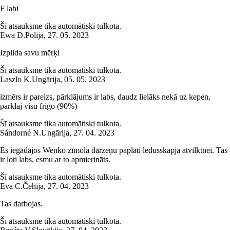
F labi
Šī atsauksme tika automātiski tulkota.
Ewa D.
Polija
,
27. 05. 2023
Izpilda savu mērķi
Šī atsauksme tika automātiski tulkota.
Laszlo K.
Ungārija
,
05. 05. 2023
izmērs ir pareizs, pārklājums ir labs, daudz lielāks nekā uz kepen,
pārklāj visu frigo (90%)
Šī atsauksme tika automātiski tulkota.
Sándorné N.
Ungārija
,
27. 04. 2023
Es iegādājos Wenko zīmola dārzeņu paplāti ledusskapja atvilktnei. Tas
ir ļoti labs, esmu ar to apmierināts.
Šī atsauksme tika automātiski tulkota.
Eva C.
Čehija
,
27. 04. 2023
Tas darbojas.
Šī atsauksme tika automātiski tulkota.