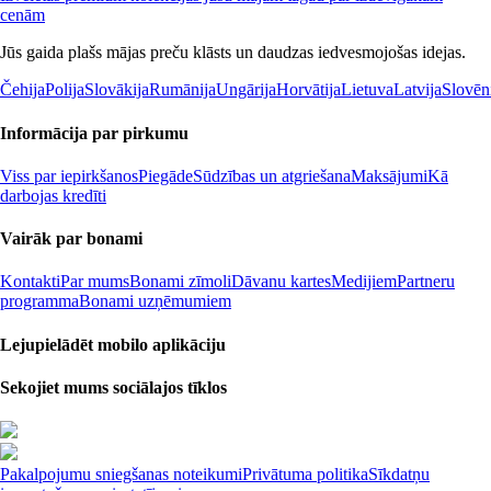
cenām
Jūs gaida plašs mājas preču klāsts un daudzas iedvesmojošas idejas.
Čehija
Polija
Slovākija
Rumānija
Ungārija
Horvātija
Lietuva
Latvija
Slovēn
Informācija par pirkumu
Viss par iepirkšanos
Piegāde
Sūdzības un atgriešana
Maksājumi
Kā
darbojas kredīti
Vairāk par bonami
Kontakti
Par mums
Bonami zīmoli
Dāvanu kartes
Medijiem
Partneru
programma
Bonami uzņēmumiem
Lejupielādēt mobilo aplikāciju
Sekojiet mums sociālajos tīklos
Pakalpojumu sniegšanas noteikumi
Privātuma politika
Sīkdatņu