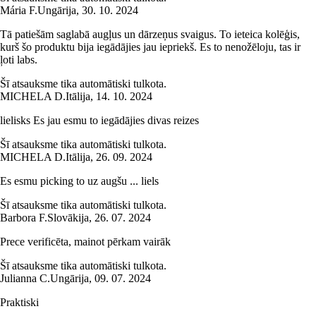
Mária F.
Ungārija
,
30. 10. 2024
Tā patiešām saglabā augļus un dārzeņus svaigus. To ieteica kolēģis,
kurš šo produktu bija iegādājies jau iepriekš. Es to nenožēloju, tas ir
ļoti labs.
Šī atsauksme tika automātiski tulkota.
MICHELA D.
Itālija
,
14. 10. 2024
lielisks Es jau esmu to iegādājies divas reizes
Šī atsauksme tika automātiski tulkota.
MICHELA D.
Itālija
,
26. 09. 2024
Es esmu picking to uz augšu ... liels
Šī atsauksme tika automātiski tulkota.
Barbora F.
Slovākija
,
26. 07. 2024
Prece verificēta, mainot pērkam vairāk
Šī atsauksme tika automātiski tulkota.
Julianna C.
Ungārija
,
09. 07. 2024
Praktiski