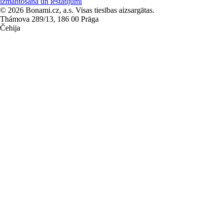
izmantošana un iestatījumi
© 2026 Bonami.cz, a.s. Visas tiesības aizsargātas.
Thámova 289/13, 186 00 Prāga
Čehija