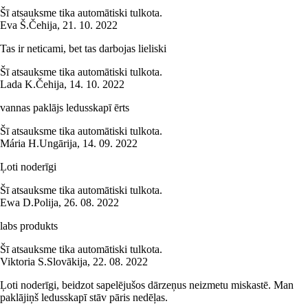
Šī atsauksme tika automātiski tulkota.
Eva Š.
Čehija
,
21. 10. 2022
Tas ir neticami, bet tas darbojas lieliski
Šī atsauksme tika automātiski tulkota.
Lada K.
Čehija
,
14. 10. 2022
vannas paklājs ledusskapī ērts
Šī atsauksme tika automātiski tulkota.
Mária H.
Ungārija
,
14. 09. 2022
Ļoti noderīgi
Šī atsauksme tika automātiski tulkota.
Ewa D.
Polija
,
26. 08. 2022
labs produkts
Šī atsauksme tika automātiski tulkota.
Viktoria S.
Slovākija
,
22. 08. 2022
Ļoti noderīgi, beidzot sapelējušos dārzeņus neizmetu miskastē. Man
paklājiņš ledusskapī stāv pāris nedēļas.