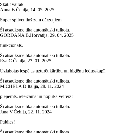
Skatīt vairāk
Anna B.
Čehija
,
14. 05. 2025
Super spilventiņš zem dārzeņiem.
Šī atsauksme tika automātiski tulkota.
GORDANA B.
Horvātija
,
29. 04. 2025
funkcionāls.
Šī atsauksme tika automātiski tulkota.
Eva C.
Čehija
,
23. 01. 2025
Uzlabotas iespējas uzturēt kārtību un higiēnu ledusskapī.
Šī atsauksme tika automātiski tulkota.
MICHELA D.
Itālija
,
28. 11. 2024
pieņemts, ieteicams un nopirka vēlreiz!
Šī atsauksme tika automātiski tulkota.
Jana V.
Čehija
,
22. 11. 2024
Paldies!
Šī atsauksme tika automātiski tulkota.