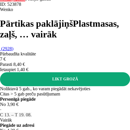
ID: 523878
Wenko
Pārtikas paklājiņš
Plastmasas,
zaļš
, …
vairāk
(
2928
)
Pārbaudīta kvalitāte
7 €
Parasti 8,40 €
Ietaupiet 1,40 €
LIKT GROZĀ
Noliktavā 5 gab., ko varam piegādāt nekavējoties
Citas > 5 gab preču pasūtījumam
Personīgā piegāde
No 3,90 €
·
C 13. – T 19. 08.
Vairāk
Piegāde uz adresi