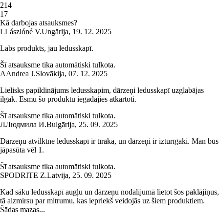
2
14
1
7
Kā darbojas atsauksmes?
L
Lászlóné V.
Ungārija
,
19. 12. 2025
Labs produkts, jau ledusskapī.
Šī atsauksme tika automātiski tulkota.
A
Andrea J.
Slovākija
,
07. 12. 2025
Lielisks papildinājums ledusskapim, dārzeņi ledusskapī uzglabājas
ilgāk. Esmu šo produktu iegādājies atkārtoti.
Šī atsauksme tika automātiski tulkota.
Л
Людмила И.
Bulgārija
,
25. 09. 2025
Dārzeņu atvilktne ledusskapī ir tīrāka, un dārzeņi ir izturīgāki. Man būs
jāpasūta vēl 1.
Šī atsauksme tika automātiski tulkota.
SPODRITE Z.
Latvija
,
25. 09. 2025
Kad sāku ledusskapī augļu un dārzeņu nodalījumā lietot šos paklājiņus,
tā aizmirsu par mitrumu, kas iepriekš veidojās uz šiem produktiem.
Šādas mazas...