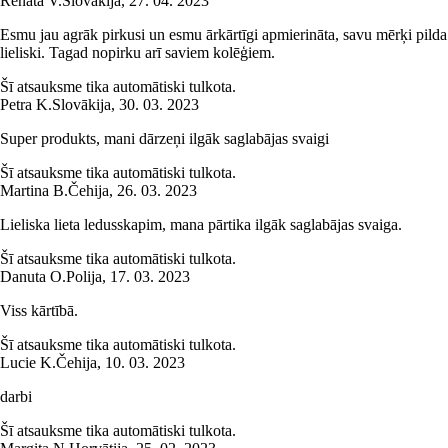
Renáta V.
Slovākija
,
27. 04. 2023
Esmu jau agrāk pirkusi un esmu ārkārtīgi apmierināta, savu mērķi pilda
lieliski. Tagad nopirku arī saviem kolēģiem.
Šī atsauksme tika automātiski tulkota.
Petra K.
Slovākija
,
30. 03. 2023
Super produkts, mani dārzeņi ilgāk saglabājas svaigi
Šī atsauksme tika automātiski tulkota.
Martina B.
Čehija
,
26. 03. 2023
Lieliska lieta ledusskapim, mana pārtika ilgāk saglabājas svaiga.
Šī atsauksme tika automātiski tulkota.
Danuta O.
Polija
,
17. 03. 2023
Viss kārtībā.
Šī atsauksme tika automātiski tulkota.
Lucie K.
Čehija
,
10. 03. 2023
darbi
Šī atsauksme tika automātiski tulkota.