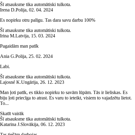
Šī atsauksme tika automātiski tulkota.
Irena D.
Polija
,
02. 04. 2024
Es nopirku otru palīgu. Tas dara savu darbu 100%
Šī atsauksme tika automātiski tulkota.
Irina M.
Latvija
,
15. 03. 2024
Pagaidām man patīk
Ania G.
Polija
,
25. 02. 2024
Labi.
Šī atsauksme tika automātiski tulkota.
Lajosné K.
Ungārija
,
26. 12. 2023
Man ļoti patīk, es tikko nopirku to savām lūpām. Tās ir lieliskas. Es
biju ļoti priecīga to atrast. Es varu to ieteikt, visiem to vajadzētu lietot.
To...
Skatīt vairāk
Šī atsauksme tika automātiski tulkota.
Katarina J.
Slovākija
,
06. 12. 2023
Tas tiešām darbojas.