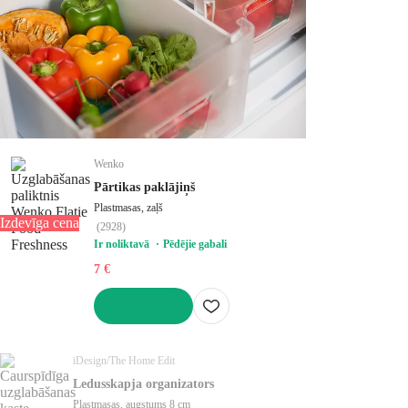
Wenko
Pārtikas paklājiņš
Plastmasas, zaļš
Izdevīga cena
(
2928
)
Ir noliktavā
Pēdējie gabali
7 €
LIKT GROZĀ
iDesign/The Home Edit
Ledusskapja organizators
Plastmasas, augstums 8 cm