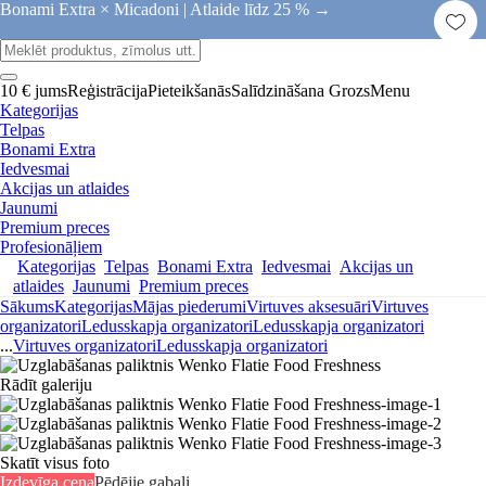
Bonami Extra × Micadoni |
Atlaide līdz 25 % →
10 € jums
Reģistrācija
Pieteikšanās
Salīdzināšana
Grozs
Menu
Kategorijas
Telpas
Bonami Extra
Iedvesmai
Akcijas un atlaides
Jaunumi
Premium preces
Profesionāļiem
Kategorijas
Telpas
Bonami Extra
Iedvesmai
Akcijas un
atlaides
Jaunumi
Premium preces
Sākums
Kategorijas
Mājas piederumi
Virtuves aksesuāri
Virtuves
organizatori
Ledusskapja organizatori
Ledusskapja organizatori
...
Virtuves organizatori
Ledusskapja organizatori
Rādīt galeriju
Skatīt visus foto
Izdevīga cena
Pēdējie gabali