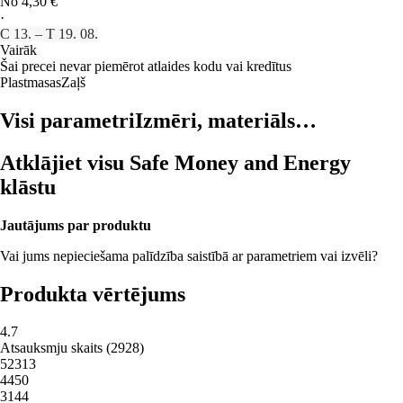
No 4,30 €
·
C 13. – T 19. 08.
Vairāk
Šai precei nevar piemērot atlaides kodu vai kredītus
Plastmasas
Zaļš
Visi parametri
Izmēri, materiāls…
Atklājiet visu Safe Money and Energy
klāstu
Jautājums par produktu
Vai jums nepieciešama palīdzība saistībā ar parametriem vai izvēli?
Produkta vērtējums
4.7
Atsauksmju skaits
(
2928
)
5
2313
4
450
3
144