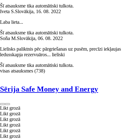
Šī atsauksme tika automātiski tulkota.
Iveta S.
Slovākija
,
16. 08. 2022
Laba lieta...
Šī atsauksme tika automātiski tulkota.
Soňa M.
Slovākija
,
06. 08. 2022
Lielisks paliktnis pēc pārgriešanas uz pusēm, precīzi iekļaujas
ledusskapja rezervuāros... lieliski
Šī atsauksme tika automātiski tulkota.
visas atsauksmes
(
738
)
Sērija Safe Money and Energy
Likt grozā
Likt grozā
Likt grozā
Likt grozā
Likt grozā
Likt grozā