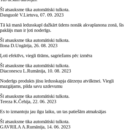
Šī atsauksme tika automātiski tulkota.
Danguolė V.
Lietuva
,
07. 09. 2023
Tā kā manā ledusskapī dažkārt ūdens nonāk akvaplanona zonā, šis
paklājs man ir ļoti noderīgs.
Šī atsauksme tika automātiski tulkota.
Ilona D.
Ungārija
,
26. 08. 2023
Ļoti efektīvs, viegli tīrāms, sagriežams pēc izmēra
Šī atsauksme tika automātiski tulkota.
Diaconescu L.
Rumānija
,
10. 08. 2023
Noderīgs produkts jūsu ledusskapja dārzeņu atvilktnei. Viegli
mazgājams, pilda savu uzdevumu
Šī atsauksme tika automātiski tulkota.
Tereza K.
Čehija
,
22. 06. 2023
Es to izmantoju jau ilgu laiku, un tas patiešām atmaksājas
Šī atsauksme tika automātiski tulkota.
GAVRILA A.
Rumānija
,
14. 06. 2023