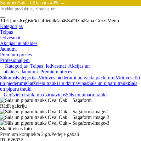
Summer Sale |
Līdz pat –40% →
10 € jums
Reģistrācija
Pieteikšanās
Salīdzināšana
Grozs
Menu
Kategorijas
Telpas
Iedvesmai
Akcijas un atlaides
Jaunumi
Premium preces
Profesionāļiem
Kategorijas
Telpas
Iedvesmai
Akcijas un
atlaides
Jaunumi
Premium preces
Sākums
Kategorijas
Virtuves piederumi un galda piederumi
Virtuves rīki
un piederumi
Garšvielu trauki un dzirnaviņas
Sāls un piparu trauki
Sāls
un piparu trauki
...
Garšvielu trauki un dzirnaviņas
Sāls un piparu trauki
Rādīt galeriju
Skatīt visus foto
Premium
komplektā 2 gb.
Pēdējie gabali
ID: 626832