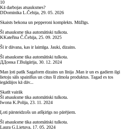
1
0
Kā darbojas atsauksmes?
D
Dominika L.
Čehija
,
29. 05. 2026
Skaists bekona un pepperoni komplekts. Mūžīgs.
Šī atsauksme tika automātiski tulkota.
K
Kateřina Č.
Čehija
,
25. 09. 2025
Šī ir dāvana, kas ir laimīga. Jauki, dizains.
Šī atsauksme tika automātiski tulkota.
Д
Донка Г.
Bulgārija
,
30. 12. 2024
Man ļoti patīk Sagaform dizains un līnija .Man ir un es gadiem ilgi
lietoju sāls spainīšus un citus šī zīmola produktus. Tagad es tos
iegādājos kā dāv...
Skatīt vairāk
Šī atsauksme tika automātiski tulkota.
Iwona K.
Polija
,
23. 11. 2024
Ļoti pārsteidzošs un atšķirīgs no pārējiem.
Šī atsauksme tika automātiski tulkota.
Laura G.
Lietuva
,
17. 05. 2024