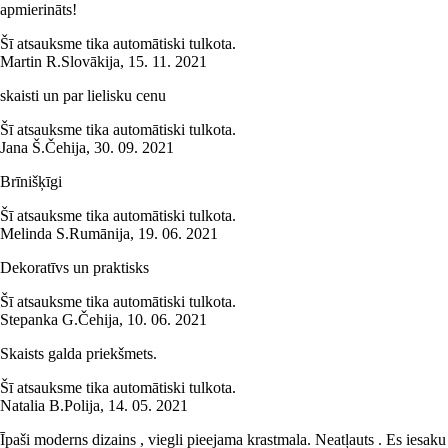
apmierināts!
Šī atsauksme tika automātiski tulkota.
Martin R.
Slovākija
,
15. 11. 2021
skaisti un par lielisku cenu
Šī atsauksme tika automātiski tulkota.
Jana Š.
Čehija
,
30. 09. 2021
Brīnišķīgi
Šī atsauksme tika automātiski tulkota.
Melinda S.
Rumānija
,
19. 06. 2021
Dekoratīvs un praktisks
Šī atsauksme tika automātiski tulkota.
Stepanka G.
Čehija
,
10. 06. 2021
Skaists galda priekšmets.
Šī atsauksme tika automātiski tulkota.
Natalia B.
Polija
,
14. 05. 2021
Īpaši moderns dizains , viegli pieejama krastmala. Neatļauts . Es iesaku