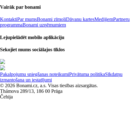
Vairāk par bonami
Kontakti
Par mums
Bonami zīmoli
Dāvanu kartes
Medijiem
Partneru
programma
Bonami uzņēmumiem
Lejupielādēt mobilo aplikāciju
Sekojiet mums sociālajos tīklos
Pakalpojumu sniegšanas noteikumi
Privātuma politika
Sīkdatņu
izmantošana un iestatījumi
© 2026 Bonami.cz, a.s. Visas tiesības aizsargātas.
Thámova 289/13, 186 00 Prāga
Čehija