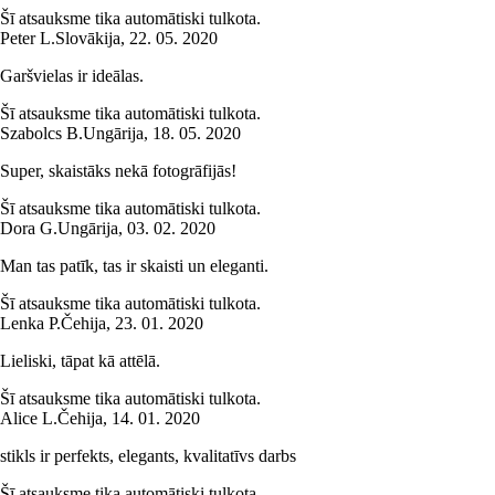
Šī atsauksme tika automātiski tulkota.
Peter L.
Slovākija
,
22. 05. 2020
Garšvielas ir ideālas.
Šī atsauksme tika automātiski tulkota.
Szabolcs B.
Ungārija
,
18. 05. 2020
Super, skaistāks nekā fotogrāfijās!
Šī atsauksme tika automātiski tulkota.
Dora G.
Ungārija
,
03. 02. 2020
Man tas patīk, tas ir skaisti un eleganti.
Šī atsauksme tika automātiski tulkota.
Lenka P.
Čehija
,
23. 01. 2020
Lieliski, tāpat kā attēlā.
Šī atsauksme tika automātiski tulkota.
Alice L.
Čehija
,
14. 01. 2020
stikls ir perfekts, elegants, kvalitatīvs darbs
Šī atsauksme tika automātiski tulkota.