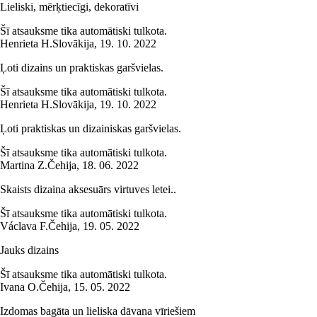
Lieliski, mērķtiecīgi, dekoratīvi
Šī atsauksme tika automātiski tulkota.
Henrieta H.
Slovākija
,
19. 10. 2022
Ļoti dizains un praktiskas garšvielas.
Šī atsauksme tika automātiski tulkota.
Henrieta H.
Slovākija
,
19. 10. 2022
Ļoti praktiskas un dizainiskas garšvielas.
Šī atsauksme tika automātiski tulkota.
Martina Z.
Čehija
,
18. 06. 2022
Skaists dizaina aksesuārs virtuves letei..
Šī atsauksme tika automātiski tulkota.
Václava F.
Čehija
,
19. 05. 2022
Jauks dizains
Šī atsauksme tika automātiski tulkota.
Ivana O.
Čehija
,
15. 05. 2022
Izdomas bagāta un lieliska dāvana vīriešiem