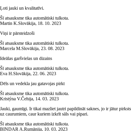
Ļoti jauki un kvalitatīvi.
Šī atsauksme tika automātiski tulkota.
Martin K.
Slovākija
,
18. 10. 2023
Viņi ir pārsteidzoši
Šī atsauksme tika automātiski tulkota.
Marcela M.
Slovākija
,
23. 08. 2023
Ideālas garšvielas un dizains
Šī atsauksme tika automātiski tulkota.
Eva H.
Slovākija
,
22. 06. 2023
Dēls un vedekla jau gatavojas pirkt
Šī atsauksme tika automātiski tulkota.
Kristýna V.
Čehija
,
14. 03. 2023
Jauki, gaumīgi. Ir tikai mazliet jautri papildināt saknes, jo ir jātur pirksts
uz caurumiem, caur kuriem izkrīt sāls vai pipari.
Šī atsauksme tika automātiski tulkota.
BINDAR A.
Rumānija
,
10. 03. 2023