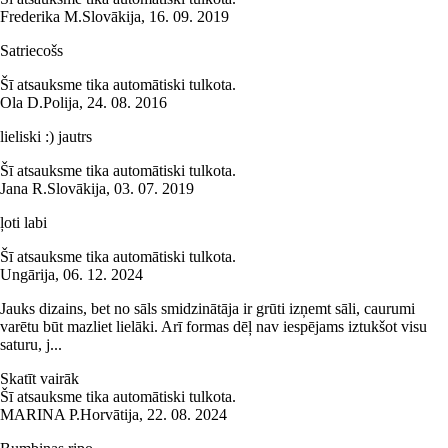
Frederika M.
Slovākija
,
16. 09. 2019
Satriecošs
Šī atsauksme tika automātiski tulkota.
Ola D.
Polija
,
24. 08. 2016
lieliski :) jautrs
Šī atsauksme tika automātiski tulkota.
Jana R.
Slovākija
,
03. 07. 2019
ļoti labi
Šī atsauksme tika automātiski tulkota.
Ungārija
,
06. 12. 2024
Jauks dizains, bet no sāls smidzinātāja ir grūti izņemt sāli, caurumi
varētu būt mazliet lielāki. Arī formas dēļ nav iespējams iztukšot visu
saturu, j...
Skatīt vairāk
Šī atsauksme tika automātiski tulkota.
MARINA P.
Horvātija
,
22. 08. 2024