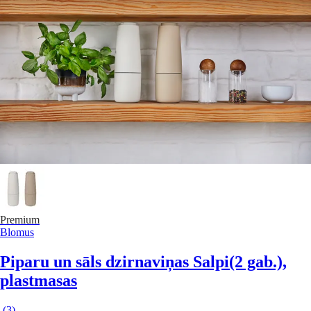
Premium
Blomus
Piparu un sāls dzirnaviņas Salpi
(2 gab.),
plastmasas
(
3
)