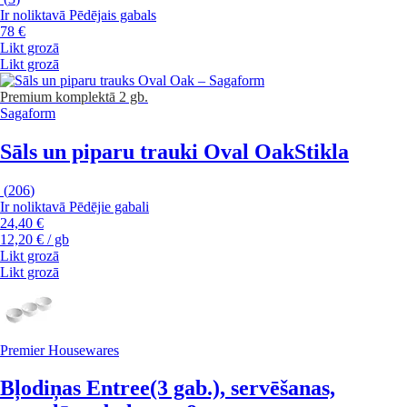
Ir noliktavā
Pēdējais gabals
78 €
Likt grozā
Likt grozā
Premium
komplektā 2 gb.
Sagaform
Sāls un piparu trauki Oval Oak
Stikla
(
206
)
Ir noliktavā
Pēdējie gabali
24,40 €
12,20 € / gb
Likt grozā
Likt grozā
Premier Housewares
Bļodiņas Entree
(3 gab.), servēšanas,