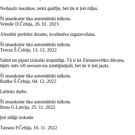
Nedaudz mazākas, nekā gaidīju, bet tās ir ļoti mīļas.
Šī atsauksme tika automātiski tulkota.
Venuše D.
Čehija
,
26. 01. 2023
Absolūti perfekts dizains, kvalitatīva izgatavošana.
Šī atsauksme tika automātiski tulkota.
Tereza Š.
Čehija
,
13. 12. 2022
Salmi un pipari izskatās iespaidīgi. Tā ir kā Ziemassvētku dāvana,
tāpēc mēs vēl neesam tos izmēģinājuši, bet tie ir ļoti jauki.
Šī atsauksme tika automātiski tulkota.
Radka Š.
Čehija
,
04. 12. 2022
Lielisks darbs.
Šī atsauksme tika automātiski tulkota.
Ilona G.
Latvija
,
25. 11. 2022
ļoti stilīģi izskatās
Tamara P.
Čehija
,
16. 11. 2022