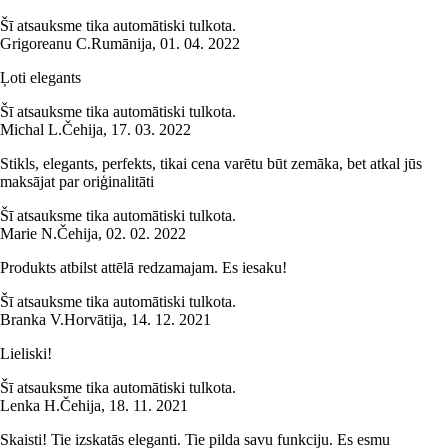
Šī atsauksme tika automātiski tulkota.
Grigoreanu C.
Rumānija
,
01. 04. 2022
Ļoti elegants
Šī atsauksme tika automātiski tulkota.
Michal L.
Čehija
,
17. 03. 2022
Stikls, elegants, perfekts, tikai cena varētu būt zemāka, bet atkal jūs
maksājat par oriģinalitāti
Šī atsauksme tika automātiski tulkota.
Marie N.
Čehija
,
02. 02. 2022
Produkts atbilst attēlā redzamajam. Es iesaku!
Šī atsauksme tika automātiski tulkota.
Branka V.
Horvātija
,
14. 12. 2021
Lieliski!
Šī atsauksme tika automātiski tulkota.
Lenka H.
Čehija
,
18. 11. 2021
Skaisti! Tie izskatās eleganti. Tie pilda savu funkciju. Es esmu