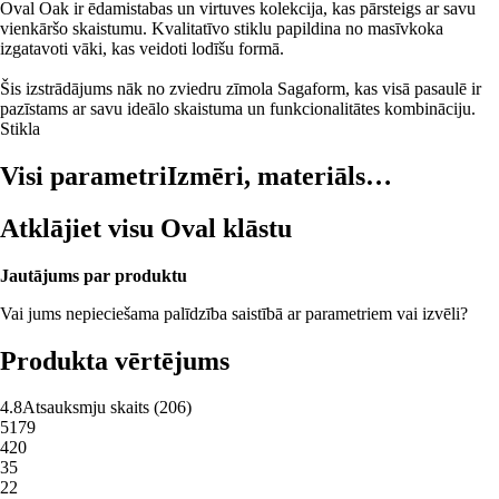
Oval Oak ir ēdamistabas un virtuves kolekcija, kas pārsteigs ar savu
vienkāršo skaistumu. Kvalitatīvo stiklu papildina no masīvkoka
izgatavoti vāki, kas veidoti lodīšu formā.
Šis izstrādājums nāk no zviedru zīmola Sagaform, kas visā pasaulē ir
pazīstams ar savu ideālo skaistuma un funkcionalitātes kombināciju.
Stikla
Visi parametri
Izmēri, materiāls…
Atklājiet visu Oval klāstu
Jautājums par produktu
Vai jums nepieciešama palīdzība saistībā ar parametriem vai izvēli?
Produkta vērtējums
4.8
Atsauksmju skaits
(
206
)
5
179
4
20
3
5
2
2