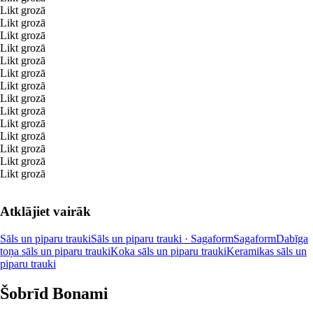
Likt grozā
Likt grozā
Likt grozā
Likt grozā
Likt grozā
Likt grozā
Likt grozā
Likt grozā
Likt grozā
Likt grozā
Likt grozā
Likt grozā
Likt grozā
Likt grozā
Atklājiet vairāk
Sāls un piparu trauki
Sāls un piparu trauki · Sagaform
Sagaform
Dabīga
toņa sāls un piparu trauki
Koka sāls un piparu trauki
Keramikas sāls un
piparu trauki
Šobrīd Bonami