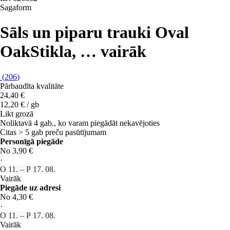
Sagaform
Sāls un piparu trauki Oval
Oak
Stikla
, …
vairāk
(
206
)
Pārbaudīta kvalitāte
24,40 €
12,20 € / gb
Likt grozā
Noliktavā 4 gab., ko varam piegādāt nekavējoties
Citas > 5 gab preču pasūtījumam
Personīgā piegāde
No 3,90 €
·
O 11. – P 17. 08.
Vairāk
Piegāde uz adresi
No 4,30 €
·
O 11. – P 17. 08.
Vairāk