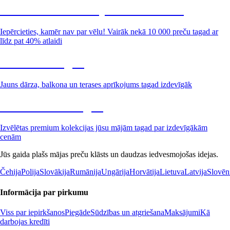
Summer Sale: līdz pat 40% atlaide
Iepērcieties, kamēr nav par vēlu! Vairāk nekā 10 000 preču tagad ar
līdz pat 40% atlaidi
Dārzs izdevīgāk
Jauns dārza, balkona un terases aprīkojums tagad izdevīgāk
Premium izdevīgāk
Izvēlētas premium kolekcijas jūsu mājām tagad par izdevīgākām
cenām
Jūs gaida plašs mājas preču klāsts un daudzas iedvesmojošas idejas.
Čehija
Polija
Slovākija
Rumānija
Ungārija
Horvātija
Lietuva
Latvija
Slovēn
Informācija par pirkumu
Viss par iepirkšanos
Piegāde
Sūdzības un atgriešana
Maksājumi
Kā
darbojas kredīti