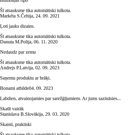
Bumbiņas ripo
Šī atsauksme tika automātiski tulkota.
Markéta S.
Čehija
,
24. 09. 2021
Ļoti jauks dizains.
Šī atsauksme tika automātiski tulkota.
Danuta M.
Polija
,
06. 11. 2020
Nedaudz par zemu
Šī atsauksme tika automātiski tulkota.
Andrejs P.
Latvija
,
02. 09. 2023
Saņemu produktu ar brāķi.
Bonami atbilde
04. 09. 2023
Labdien, atvainojamies par sarežģījumiem. Ar jums sazināsies...
Skatīt vairāk
Stanislava B.
Slovākija
,
29. 03. 2020
Skaisti, praktiski
Šī atsauksme tika automātiski tulkota.