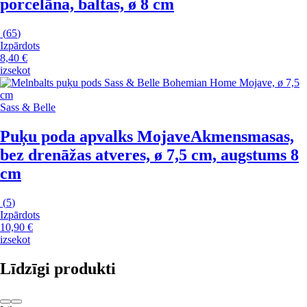
porcelāna, baltas, ø 8 cm
(
65
)
Izpārdots
8,40 €
izsekot
Sass & Belle
Puķu poda apvalks Mojave
Akmensmasas,
bez drenāžas atveres, ø 7,5 cm, augstums 8
cm
(
5
)
Izpārdots
10,90 €
izsekot
Līdzīgi produkti