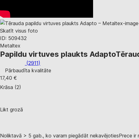
Skatīt visus foto
ID: 509432
Metaltex
Papildu virtuves plaukts Adapto
Tērau
(
2911
)
Pārbaudīta kvalitāte
17,40 €
Krāsa (2)
Likt grozā
Noliktavā > 5 gab., ko varam piegādāt nekavējoties
Prece ir