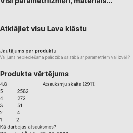
Visi parametri
Izmēri, materiāls…
Atklājiet visu Lava klāstu
Jautājums par produktu
Vai jums nepieciešama palīdzība saistībā ar parametriem vai izvēli?
Produkta vērtējums
4.8
Atsauksmju skaits
(
2911
)
5
2582
4
272
3
51
2
4
1
2
Kā darbojas atsauksmes?