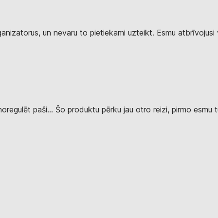
nizatorus, un nevaru to pietiekami uzteikt. Esmu atbrīvojusi vi
 noregulēt paši… Šo produktu pērku jau otro reizi, pirmo esmu tur