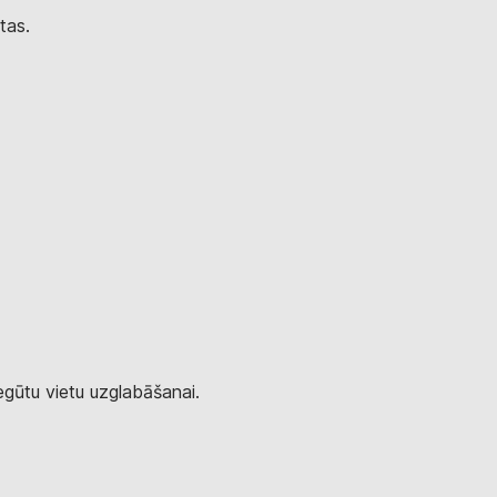
etas.
iegūtu vietu uzglabāšanai.