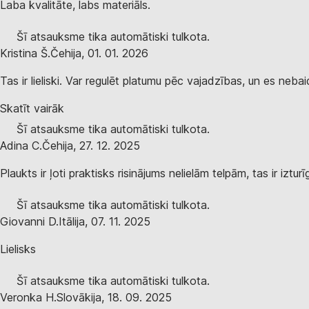
Laba kvalitāte, labs materiāls.
Šī atsauksme tika automātiski tulkota.
Kristina Š.
Čehija
,
01. 01. 2026
Tas ir lieliski. Var regulēt platumu pēc vajadzības, un es neba
Skatīt vairāk
Šī atsauksme tika automātiski tulkota.
Adina C.
Čehija
,
27. 12. 2025
Plaukts ir ļoti praktisks risinājums nelielām telpām, tas ir izt
Šī atsauksme tika automātiski tulkota.
Giovanni D.
Itālija
,
07. 11. 2025
Lielisks
Šī atsauksme tika automātiski tulkota.
Veronka H.
Slovākija
,
18. 09. 2025