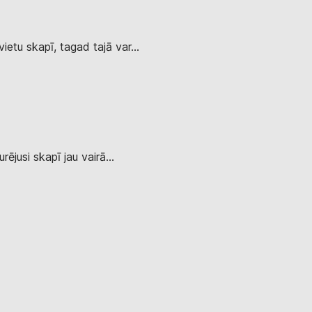
etu skapī, tagad tajā var...
ējusi skapī jau vairā...