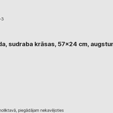
da, sudraba krāsas, 57x24 cm, augstu
 noliktavā, piegādājam nekavējoties