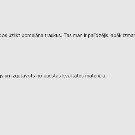
idos uzlikt porcelāna traukus. Tas man ir palīdzējis labāk izma
urīgs un izgatavots no augstas kvalitātes materiāla.