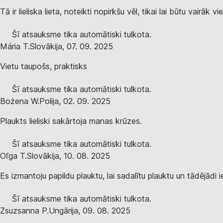
Tā ir lieliska lieta, noteikti nopirkšu vēl, tikai lai būtu vairāk vi
Šī atsauksme tika automātiski tulkota.
Mária T.
Slovākija
,
07. 09. 2025
Vietu taupošs, praktisks
Šī atsauksme tika automātiski tulkota.
Bożena W.
Polija
,
02. 09. 2025
Plaukts lieliski sakārtoja manas krūzes.
Šī atsauksme tika automātiski tulkota.
Oľga T.
Slovākija
,
10. 08. 2025
Es izmantoju papildu plauktu, lai sadalītu plauktu un tādējādi 
Šī atsauksme tika automātiski tulkota.
Zsuzsanna P.
Ungārija
,
09. 08. 2025