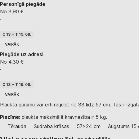
Personīgā piegāde
No 3,90 €
·
C 13. – T 19. 08.
VAIRĀK
Piegāde uz adresi
No 4,30 €
·
C 13. – T 19. 08.
VAIRĀK
Plaukta garumu var ērti regulēt no 33 līdz 57 cm. Tas ir izga
Piezīme:
plaukta maksimālā kravnesība ir 5 kg.
Tērauda
Sudraba krāsas
57x24 cm
Augstums 15