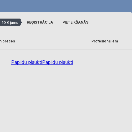
REĢISTRĀCIJA
PIETEIKŠANĀS
10 € jums
m preces
Profesionāļiem
Papildu plaukti
Papildu plaukti