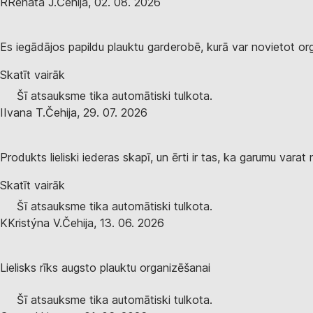
R
Renata J.
Čehija
,
02. 08. 2026
Es iegādājos papildu plauktu garderobē, kurā var novietot orga
Skatīt vairāk
Šī atsauksme tika automātiski tulkota.
I
Ivana T.
Čehija
,
29. 07. 2026
Produkts lieliski iederas skapī, un ērti ir tas, ka garumu varat
Skatīt vairāk
Šī atsauksme tika automātiski tulkota.
K
Kristýna V.
Čehija
,
13. 06. 2026
Lielisks rīks augsto plauktu organizēšanai
Šī atsauksme tika automātiski tulkota.