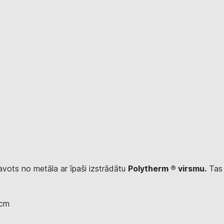
tavots no metāla ar īpaši izstrādātu
Polytherm ® virsmu.
Tas
 cm