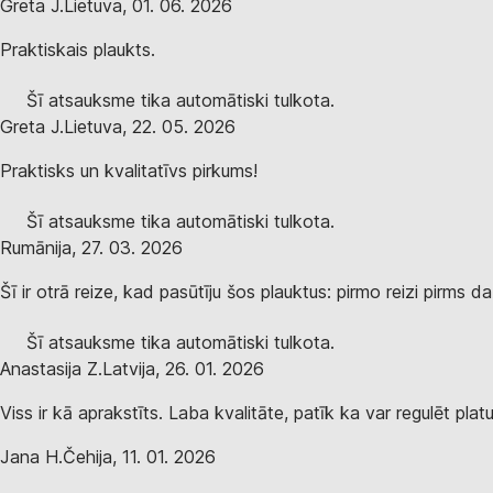
Greta J.
Lietuva
,
01. 06. 2026
Praktiskais plaukts.
Šī atsauksme tika automātiski tulkota.
Greta J.
Lietuva
,
22. 05. 2026
Praktisks un kvalitatīvs pirkums!
Šī atsauksme tika automātiski tulkota.
Rumānija
,
27. 03. 2026
Šī ir otrā reize, kad pasūtīju šos plauktus: pirmo reizi pirms 
Šī atsauksme tika automātiski tulkota.
Anastasija Z.
Latvija
,
26. 01. 2026
Viss ir kā aprakstīts. Laba kvalitāte, patīk ka var regulēt pla
Jana H.
Čehija
,
11. 01. 2026