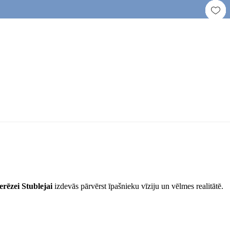
rēzei Stublejai
izdevās pārvērst īpašnieku vīziju un vēlmes realitātē.