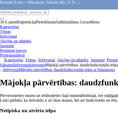
Bonami Extra × Micadoni |
Atlaide līdz 25 % →
10 € jums
Reģistrācija
Pieteikšanās
Salīdzināšana
Grozs
Menu
Kategorijas
Telpas
Iedvesmai
Akcijas un atlaides
Jaunumi
Premium preces
Profesionāļiem
Kategorijas
Telpas
Iedvesmai
Akcijas un atlaides
Jaunumi
Premi
Sākums
Iedvesma
Iedvesma
Mājokļa pārvērtības: daudzfunkcionāla telp
...
Iedvesma
Mājokļa pārvērtības: daudzfunkcionāla telpa ar ēdamzonu
Mājokļa pārvērtības: daudzfunk
Pievienojieties mums un ielūkojieties šajā minimālistiskajā, bet mājīgaj
Lieki piebilst, ka dzīvoklis ir ne tikai skaists, bet arī funkcionāls un ērts.
Netipiska un atvērta telpa