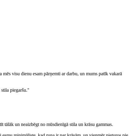
, ka mēs visu dienu esam pārņemti ar darbu, un mums patīk vakarā
stila piegaršu."
tīstīt tālāk un neaizbēgt no mūsdienīgā stila un krāsu gammas.
pati esmu minimāliste, kad runa ir par krāsām, un vienmēr pieturos pie