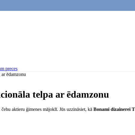
um preces
a ar ēdamzonu
cionāla telpa ar ēdamzonu
ā čehu aktieru ģimenes mājoklī. Jūs uzzināsiet, kā
Bonami dizainerei Te