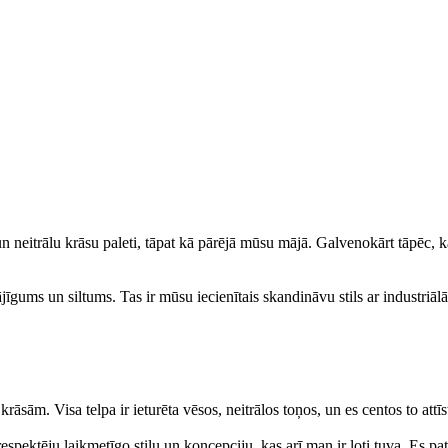
 un neitrālu krāsu paleti, tāpat kā pārējā mūsu mājā. Galvenokārt tāpēc
īgums un siltums. Tas ir mūsu iecienītais skandināvu stils ar industriālā 
 krāsām. Visa telpa ir ieturēta vēsos, neitrālos toņos, un es centos to at
 respektēju laikmetīgo stilu un koncepciju, kas arī man ir ļoti tuva. Es 