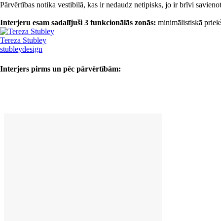
Pārvērtības notika vestibilā, kas ir nedaudz netipisks, jo ir brīvi savie
Interjeru esam sadalījuši 3 funkcionālās zonās:
minimālistiskā prie
Tereza Stubley
stubleydesign
Interjers pirms un pēc pārvērtībām: