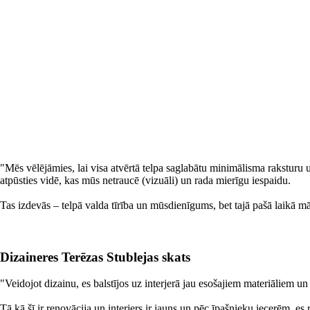
LIKT GROZĀ
"Mēs vēlējāmies, lai visa atvērtā telpa saglabātu minimālisma raksturu
atpūsties vidē, kas mūs netraucē (vizuāli) un rada mierīgu iespaidu.
Tas izdevās – telpā valda tīrība un mūsdienīgums, bet tajā pašā laikā māj
Dizaineres Terēzas Stublejas skats
"Veidojot dizainu, es balstījos uz interjerā jau esošajiem materiāliem un
Tā kā šī ir renovācija un interjers ir jauns un pēc īpašnieku iecerēm, es