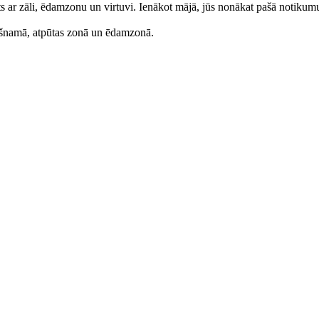
nots ar zāli, ēdamzonu un virtuvi. Ienākot mājā, jūs nonākat pašā notikum
kšnamā, atpūtas zonā un ēdamzonā.