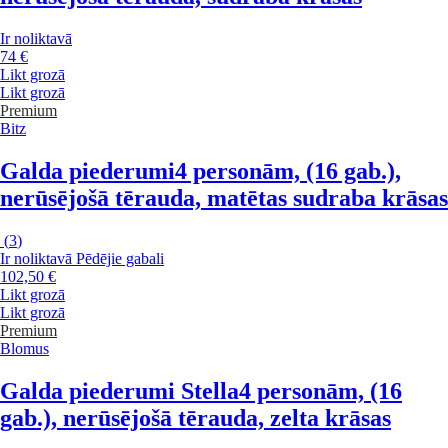
Ir noliktavā
74 €
Likt grozā
Likt grozā
Premium
Bitz
Galda piederumi
4 personām, (16 gab.),
nerūsējošā tērauda, matētas sudraba krāsas
(
3
)
Ir noliktavā
Pēdējie gabali
102,50 €
Likt grozā
Likt grozā
Premium
Blomus
Galda piederumi Stella
4 personām, (16
gab.), nerūsējošā tērauda, zelta krāsas