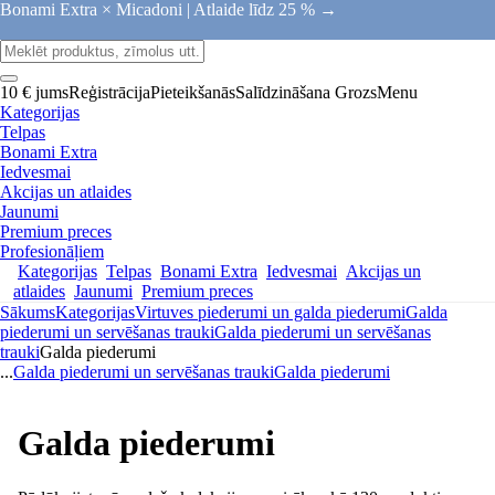
Bonami Extra × Micadoni |
Atlaide līdz 25 % →
10 € jums
Reģistrācija
Pieteikšanās
Salīdzināšana
Grozs
Menu
Kategorijas
Telpas
Bonami Extra
Iedvesmai
Akcijas un atlaides
Jaunumi
Premium preces
Profesionāļiem
Kategorijas
Telpas
Bonami Extra
Iedvesmai
Akcijas un
atlaides
Jaunumi
Premium preces
Sākums
Kategorijas
Virtuves piederumi un galda piederumi
Galda
piederumi un servēšanas trauki
Galda piederumi un servēšanas
trauki
Galda piederumi
...
Galda piederumi un servēšanas trauki
Galda piederumi
Galda piederumi