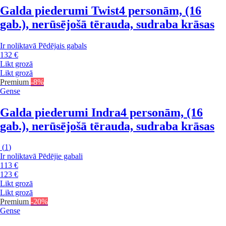
Galda piederumi Twist
4 personām, (16
gab.), nerūsējošā tērauda, sudraba krāsas
Ir noliktavā
Pēdējais gabals
132 €
Likt grozā
Likt grozā
Premium
-8%
Gense
Galda piederumi Indra
4 personām, (16
gab.), nerūsējošā tērauda, sudraba krāsas
(
1
)
Ir noliktavā
Pēdējie gabali
113 €
123 €
Likt grozā
Likt grozā
Premium
-20%
Gense