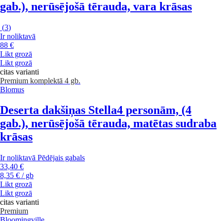
gab.), nerūsējošā tērauda, vara krāsas
(
3
)
Ir noliktavā
88 €
Likt grozā
Likt grozā
citas varianti
Premium
komplektā 4 gb.
Blomus
Deserta dakšiņas Stella
4 personām, (4
gab.), nerūsējošā tērauda, matētas sudraba
krāsas
Ir noliktavā
Pēdējais gabals
33,40 €
8,35 € / gb
Likt grozā
Likt grozā
citas varianti
Premium
Bloomingville