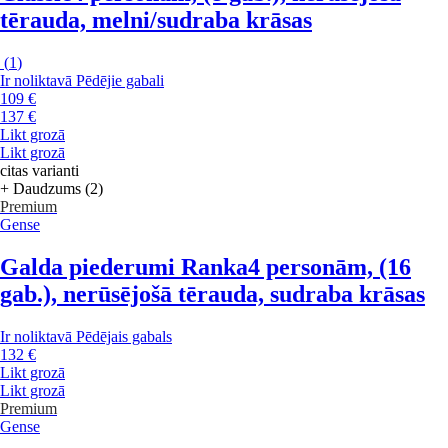
tērauda, melni/sudraba krāsas
(
1
)
Ir noliktavā
Pēdējie gabali
109 €
137 €
Likt grozā
Likt grozā
citas varianti
+ Daudzums (2)
Premium
Gense
Galda piederumi Ranka
4 personām, (16
gab.), nerūsējošā tērauda, sudraba krāsas
Ir noliktavā
Pēdējais gabals
132 €
Likt grozā
Likt grozā
Premium
Gense