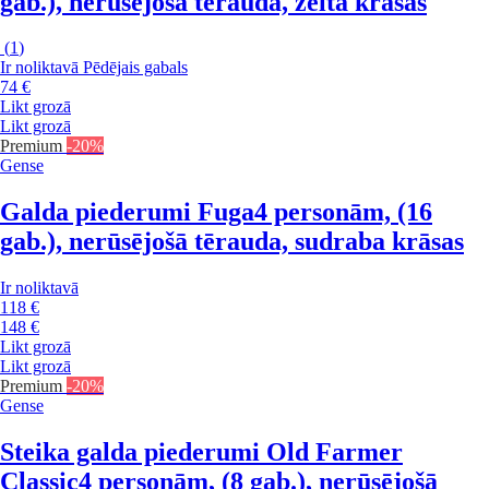
gab.), nerūsējošā tērauda, zelta krāsas
(
1
)
Ir noliktavā
Pēdējais gabals
74 €
Likt grozā
Likt grozā
Premium
-20%
Gense
Galda piederumi Fuga
4 personām, (16
gab.), nerūsējošā tērauda, sudraba krāsas
Ir noliktavā
118 €
148 €
Likt grozā
Likt grozā
Premium
-20%
Gense
Steika galda piederumi Old Farmer
Classic
4 personām, (8 gab.), nerūsējošā