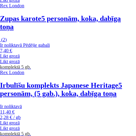
Likt grozā
Rex London
Zupas karote
5 personām, koka, dabīga
toņa
(
2
)
Ir noliktavā
Pēdējie gabali
7,40 €
Likt grozā
Likt grozā
komplektā 5 gb.
Rex London
Irbulīšu komplekts Japanese Heritage
5
personām, (5 gab.), koka, dabīga toņa
Ir noliktavā
11,40 €
2,28 € / gb
Likt grozā
Likt grozā
komplektā 5 gb.