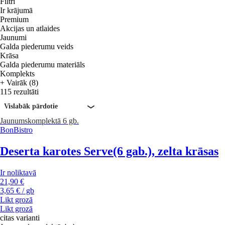
Filtri
Ir krājumā
Premium
Akcijas un atlaides
Jaunumi
Galda piederumu veids
Krāsa
Galda piederumu materiāls
Komplekts
+ Vairāk (8)
115 rezultāti
Vislabāk pārdotie
Jaunums
komplektā 6 gb.
BonBistro
Deserta karotes Serve
(6 gab.), zelta krāsas
Ir noliktavā
21,90 €
3,65 € / gb
Likt grozā
Likt grozā
citas varianti