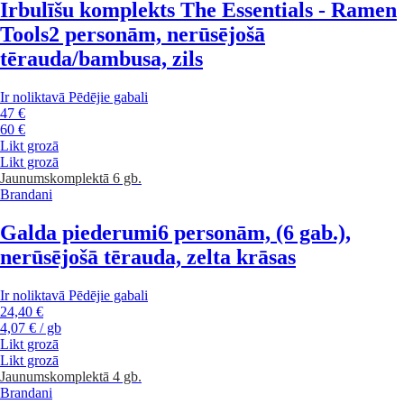
Irbulīšu komplekts The Essentials - Ramen
Tools
2 personām, nerūsējošā
tērauda/bambusa, zils
Ir noliktavā
Pēdējie gabali
47 €
60 €
Likt grozā
Likt grozā
Jaunums
komplektā 6 gb.
Brandani
Galda piederumi
6 personām, (6 gab.),
nerūsējošā tērauda, zelta krāsas
Ir noliktavā
Pēdējie gabali
24,40 €
4,07 € / gb
Likt grozā
Likt grozā
Jaunums
komplektā 4 gb.
Brandani