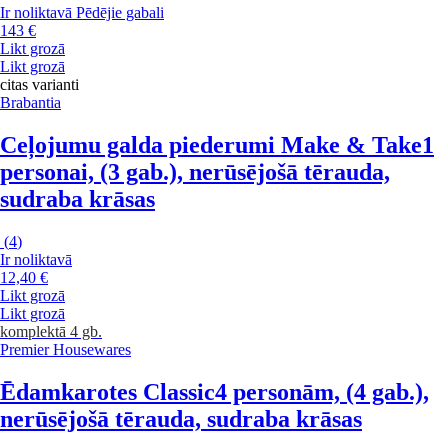
Ir noliktavā
Pēdējie gabali
143 €
Likt grozā
Likt grozā
citas varianti
Brabantia
Ceļojumu galda piederumi Make & Take
1
personai, (3 gab.), nerūsējošā tērauda,
sudraba krāsas
(
4
)
Ir noliktavā
12,40 €
Likt grozā
Likt grozā
komplektā 4 gb.
Premier Housewares
Ēdamkarotes Classic
4 personām, (4 gab.),
nerūsējošā tērauda, sudraba krāsas