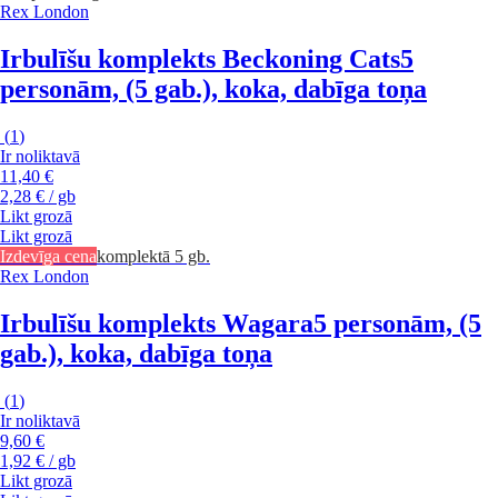
Rex London
Irbulīšu komplekts Beckoning Cats
5
personām, (5 gab.), koka, dabīga toņa
(
1
)
Ir noliktavā
11,40 €
2,28 € / gb
Likt grozā
Likt grozā
Izdevīga cena
komplektā 5 gb.
Rex London
Irbulīšu komplekts Wagara
5 personām, (5
gab.), koka, dabīga toņa
(
1
)
Ir noliktavā
9,60 €
1,92 € / gb
Likt grozā