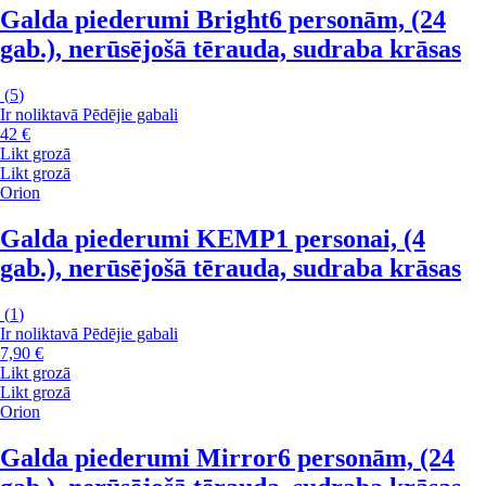
Galda piederumi Bright
6 personām, (24
gab.), nerūsējošā tērauda, sudraba krāsas
(
5
)
Ir noliktavā
Pēdējie gabali
42 €
Likt grozā
Likt grozā
Orion
Galda piederumi KEMP
1 personai, (4
gab.), nerūsējošā tērauda, sudraba krāsas
(
1
)
Ir noliktavā
Pēdējie gabali
7,90 €
Likt grozā
Likt grozā
Orion
Galda piederumi Mirror
6 personām, (24