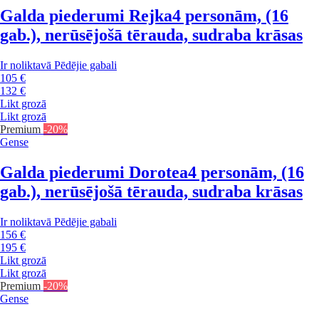
Galda piederumi Rejka
4 personām, (16
gab.), nerūsējošā tērauda, sudraba krāsas
Ir noliktavā
Pēdējie gabali
105 €
132 €
Likt grozā
Likt grozā
Premium
-20%
Gense
Galda piederumi Dorotea
4 personām, (16
gab.), nerūsējošā tērauda, sudraba krāsas
Ir noliktavā
Pēdējie gabali
156 €
195 €
Likt grozā
Likt grozā
Premium
-20%
Gense