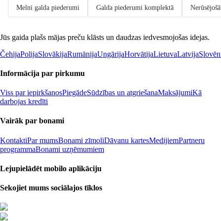
Melni galda piederumi
Galda piederumi komplektā
Nerūsējošā
Jūs gaida plašs mājas preču klāsts un daudzas iedvesmojošas idejas.
Čehija
Polija
Slovākija
Rumānija
Ungārija
Horvātija
Lietuva
Latvija
Slovēn
Informācija par pirkumu
Viss par iepirkšanos
Piegāde
Sūdzības un atgriešana
Maksājumi
Kā
darbojas kredīti
Vairāk par bonami
Kontakti
Par mums
Bonami zīmoli
Dāvanu kartes
Medijiem
Partneru
programma
Bonami uzņēmumiem
Lejupielādēt mobilo aplikāciju
Sekojiet mums sociālajos tīklos