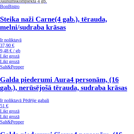
Jaunums
komplektā 4 gb.
BonBistro
Steika naži Carne
(4 gab.), tērauda,
melni/sudraba krāsas
Ir noliktavā
37,90 €
9,48 € / gb
Likt grozā
Likt grozā
Salt&Pepper
Galda piederumi Aura
4 personām, (16
gab.), nerūsējošā tērauda, sudraba krāsas
Ir noliktavā
Pēdējie gabali
51 €
Likt grozā
Likt grozā
Salt&Pepper