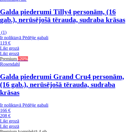
Galda piederumi Tilly
4 personām, (16
gab.), nerūsējošā tērauda, sudraba krāsas
(
1
)
Ir noliktavā
Pēdējie gabali
119 €
Likt grozā
Likt grozā
Premium
-20%
Rosendahl
Galda piederumi Grand Cru
4 personām,
(16 gab.), nerūsējošā tērauda, sudraba
krāsas
Ir noliktavā
Pēdējie gabali
166 €
208 €
Likt grozā
Likt grozā
Premium
komplektā 4 gb.