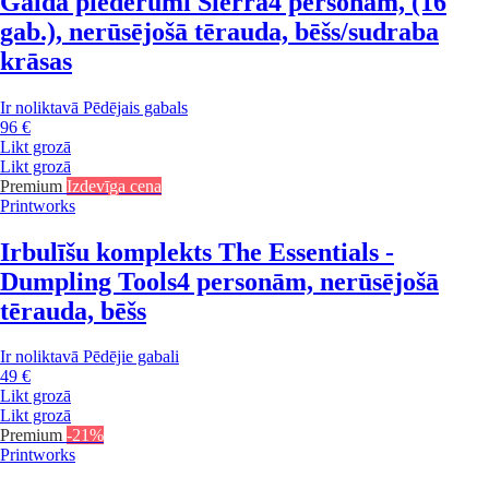
Galda piederumi Sierra
4 personām, (16
gab.), nerūsējošā tērauda, bēšs/sudraba
krāsas
Ir noliktavā
Pēdējais gabals
96 €
Likt grozā
Likt grozā
Premium
Izdevīga cena
Printworks
Irbulīšu komplekts The Essentials -
Dumpling Tools
4 personām, nerūsējošā
tērauda, bēšs
Ir noliktavā
Pēdējie gabali
49 €
Likt grozā
Likt grozā
Premium
-21%
Printworks