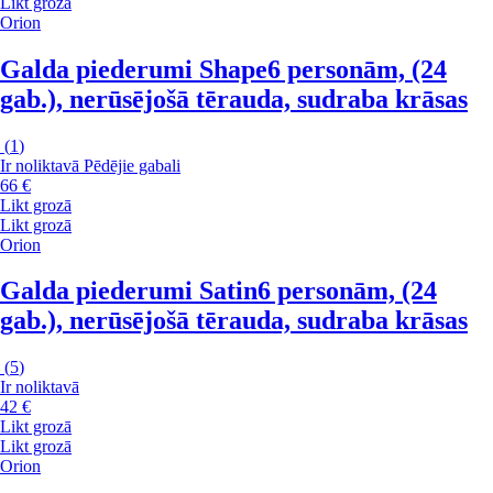
Likt grozā
Orion
Galda piederumi Shape
6 personām, (24
gab.), nerūsējošā tērauda, sudraba krāsas
(
1
)
Ir noliktavā
Pēdējie gabali
66 €
Likt grozā
Likt grozā
Orion
Galda piederumi Satin
6 personām, (24
gab.), nerūsējošā tērauda, sudraba krāsas
(
5
)
Ir noliktavā
42 €
Likt grozā
Likt grozā
Orion