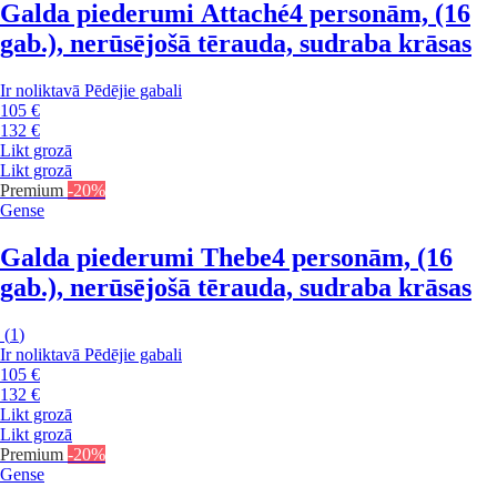
Galda piederumi Attaché
4 personām, (16
gab.), nerūsējošā tērauda, sudraba krāsas
Ir noliktavā
Pēdējie gabali
105 €
132 €
Likt grozā
Likt grozā
Premium
-20%
Gense
Galda piederumi Thebe
4 personām, (16
gab.), nerūsējošā tērauda, sudraba krāsas
(
1
)
Ir noliktavā
Pēdējie gabali
105 €
132 €
Likt grozā
Likt grozā
Premium
-20%
Gense