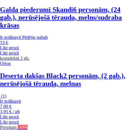
Galda piederumi Skandi
6 personām, (24
gab.), nerūsējošā tērauda, melns/sudraba
krāsas
Ir noliktavā
Pēdējie gabali
53 €
Likt grozā
Likt grozā
komplektā 2 gb.
Orion
Deserta dakšas Black
2 personām, (2 gab.),
nerūsējošā tērauda, melnas
(
1
)
Ir noliktavā
7,90 €
3,95 € / gb
Likt grozā
Likt grozā
Premium
-10%