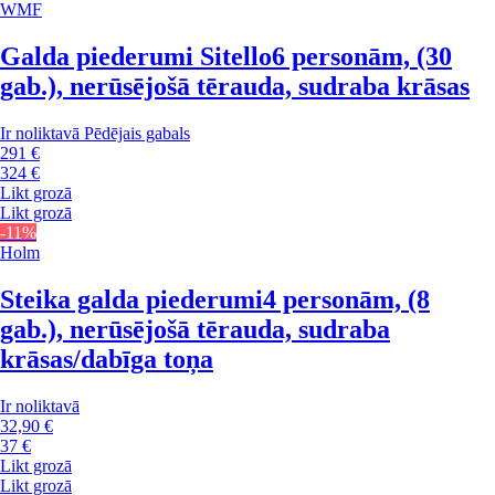
WMF
Galda piederumi Sitello
6 personām, (30
gab.), nerūsējošā tērauda, sudraba krāsas
Ir noliktavā
Pēdējais gabals
291 €
324 €
Likt grozā
Likt grozā
-11%
Holm
Steika galda piederumi
4 personām, (8
gab.), nerūsējošā tērauda, sudraba
krāsas/dabīga toņa
Ir noliktavā
32,90 €
37 €
Likt grozā
Likt grozā