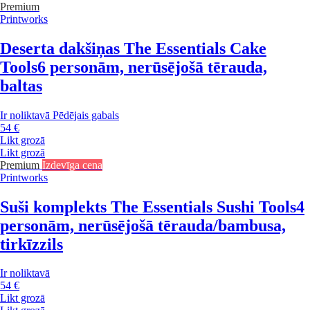
Premium
Printworks
Deserta dakšiņas The Essentials Cake
Tools
6 personām, nerūsējošā tērauda,
baltas
Ir noliktavā
Pēdējais gabals
54 €
Likt grozā
Likt grozā
Premium
Izdevīga cena
Printworks
Suši komplekts The Essentials Sushi Tools
4
personām, nerūsējošā tērauda/bambusa,
tirkīzzils
Ir noliktavā
54 €
Likt grozā