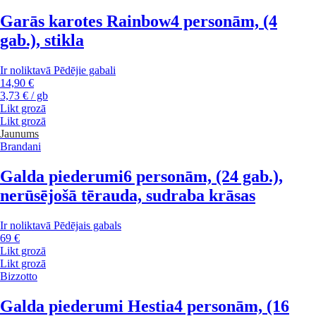
Garās karotes Rainbow
4 personām, (4
gab.), stikla
Ir noliktavā
Pēdējie gabali
14,90 €
3,73 € / gb
Likt grozā
Likt grozā
Jaunums
Brandani
Galda piederumi
6 personām, (24 gab.),
nerūsējošā tērauda, sudraba krāsas
Ir noliktavā
Pēdējais gabals
69 €
Likt grozā
Likt grozā
Bizzotto
Galda piederumi Hestia
4 personām, (16