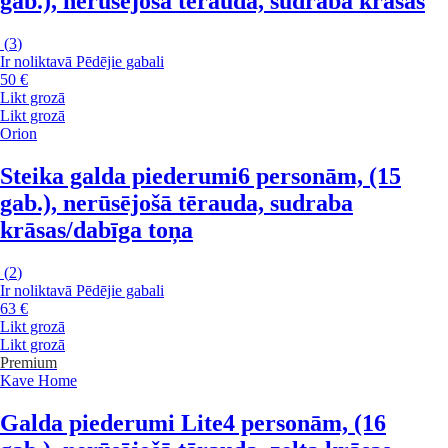
gab.), nerūsējošā tērauda, sudraba krāsas
(
3
)
Ir noliktavā
Pēdējie gabali
50 €
Likt grozā
Likt grozā
Orion
Steika galda piederumi
6 personām, (15
gab.), nerūsējošā tērauda, sudraba
krāsas/dabīga toņa
(
2
)
Ir noliktavā
Pēdējie gabali
63 €
Likt grozā
Likt grozā
Premium
Kave Home
Galda piederumi Lite
4 personām, (16