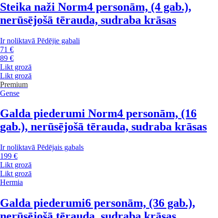
Steika naži Norm
4 personām, (4 gab.),
nerūsējošā tērauda, sudraba krāsas
Ir noliktavā
Pēdējie gabali
71 €
89 €
Likt grozā
Likt grozā
Premium
Gense
Galda piederumi Norm
4 personām, (16
gab.), nerūsējošā tērauda, sudraba krāsas
Ir noliktavā
Pēdējais gabals
199 €
Likt grozā
Likt grozā
Hermia
Galda piederumi
6 personām, (36 gab.),
nerūsējošā tērauda, sudraba krāsas