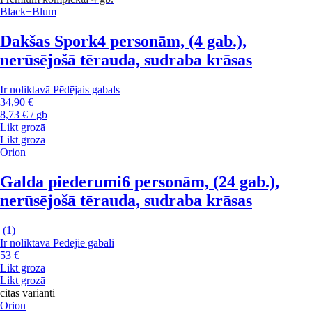
Black+Blum
Dakšas Spork
4 personām, (4 gab.),
nerūsējošā tērauda, sudraba krāsas
Ir noliktavā
Pēdējais gabals
34,90 €
8,73 € / gb
Likt grozā
Likt grozā
Orion
Galda piederumi
6 personām, (24 gab.),
nerūsējošā tērauda, sudraba krāsas
(
1
)
Ir noliktavā
Pēdējie gabali
53 €
Likt grozā
Likt grozā
citas varianti
Orion