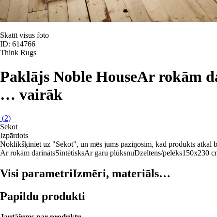
Skatīt visus foto
ID: 614766
Think Rugs
Paklājs Noble House
Ar rokām dar
…
vairāk
(
2
)
Sekot
Izpārdots
Noklikšķiniet uz "Sekot", un mēs jums paziņosim, kad produkts atkal b
Ar rokām darināts
Sintētisks
Ar garu plūksnu
Dzeltens/pelēks
150x230 c
Visi parametri
Izmēri, materiāls…
Papildu produkti
Jautājums par produktu