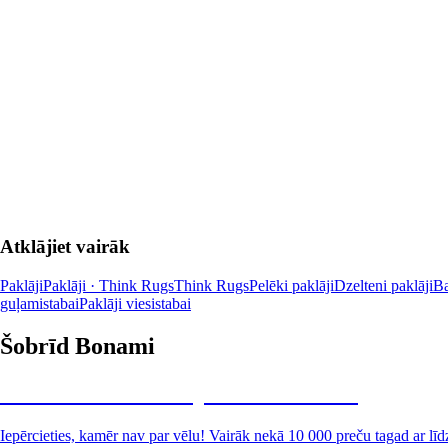
LIKT GROZĀ
LIKT GRO
Atklājiet vairāk
Paklāji
Paklāji · Think Rugs
Think Rugs
Pelēki paklāji
Dzelteni paklāji
Ba
guļamistabai
Paklāji viesistabai
Šobrīd Bonami
Summer Sale: līdz pat 40% atlaide
Iepērcieties, kamēr nav par vēlu! Vairāk nekā 10 000 preču tagad ar līd