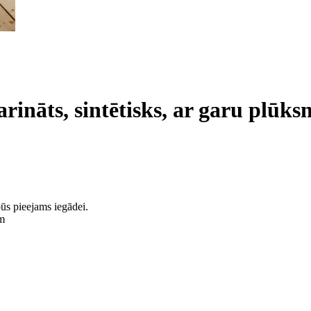
ināts, sintētisks, ar garu plūks
ūs pieejams iegādei.
m