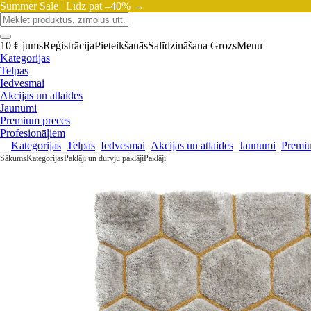
Summer Sale |
Līdz pat –40% →
10 € jums
Reģistrācija
Pieteikšanās
Salīdzināšana
Grozs
Menu
Kategorijas
Telpas
Iedvesmai
Akcijas un atlaides
Jaunumi
Premium preces
Profesionāļiem
Kategorijas
Telpas
Iedvesmai
Akcijas un atlaides
Jaunumi
Premi
Sākums
Kategorijas
Paklāji un durvju paklāji
Paklāji