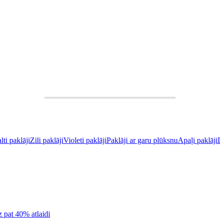
ZĀ
LIKT GROZĀ
lti paklāji
Zili paklāji
Violeti paklāji
Paklāji ar garu plūksnu
Apaļi paklāji
z pat 40% atlaidi