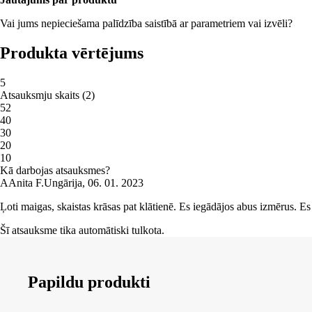
Vai jums nepieciešama palīdzība saistībā ar parametriem vai izvēli?
Produkta vērtējums
5
Atsauksmju skaits
(
2
)
5
2
4
0
3
0
2
0
1
0
Kā darbojas atsauksmes?
A
Anita F.
Ungārija
,
06. 01. 2023
Ļoti maigas, skaistas krāsas pat klātienē. Es iegādājos abus izmērus. Es v
Šī atsauksme tika automātiski tulkota.
Papildu produkti