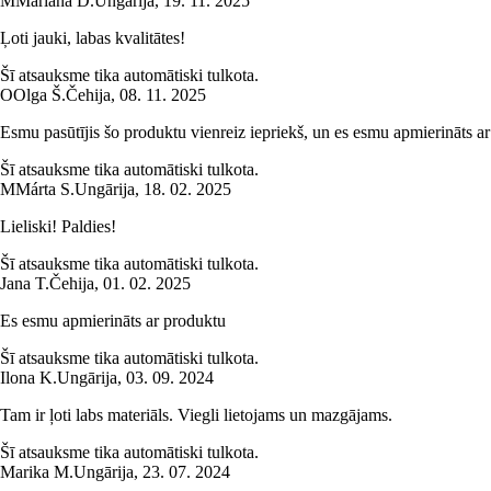
M
Mariana D.
Ungārija
,
19. 11. 2025
Ļoti jauki, labas kvalitātes!
Šī atsauksme tika automātiski tulkota.
O
Olga Š.
Čehija
,
08. 11. 2025
Esmu pasūtījis šo produktu vienreiz iepriekš, un es esmu apmierināts ar
Šī atsauksme tika automātiski tulkota.
M
Márta S.
Ungārija
,
18. 02. 2025
Lieliski! Paldies!
Šī atsauksme tika automātiski tulkota.
Jana T.
Čehija
,
01. 02. 2025
Es esmu apmierināts ar produktu
Šī atsauksme tika automātiski tulkota.
Ilona K.
Ungārija
,
03. 09. 2024
Tam ir ļoti labs materiāls. Viegli lietojams un mazgājams.
Šī atsauksme tika automātiski tulkota.
Marika M.
Ungārija
,
23. 07. 2024