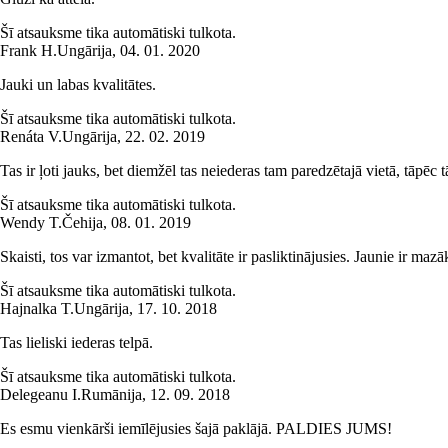
Šī atsauksme tika automātiski tulkota.
Frank H.
Ungārija
,
04. 01. 2020
Jauki un labas kvalitātes.
Šī atsauksme tika automātiski tulkota.
Renáta V.
Ungārija
,
22. 02. 2019
Tas ir ļoti jauks, bet diemžēl tas neiederas tam paredzētajā vietā, tāpēc tā
Šī atsauksme tika automātiski tulkota.
Wendy T.
Čehija
,
08. 01. 2019
Skaisti, tos var izmantot, bet kvalitāte ir pasliktinājusies. Jaunie ir mazā
Šī atsauksme tika automātiski tulkota.
Hajnalka T.
Ungārija
,
17. 10. 2018
Tas lieliski iederas telpā.
Šī atsauksme tika automātiski tulkota.
Delegeanu I.
Rumānija
,
12. 09. 2018
Es esmu vienkārši iemīlējusies šajā paklājā. PALDIES JUMS!