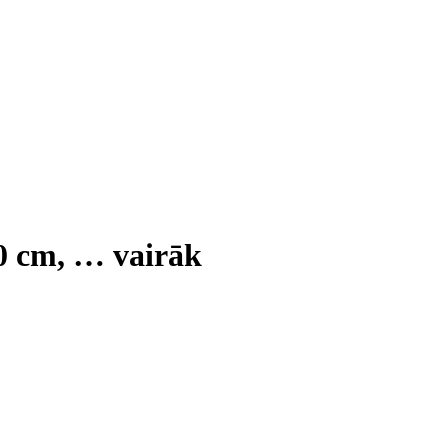
50 cm
, …
vairāk