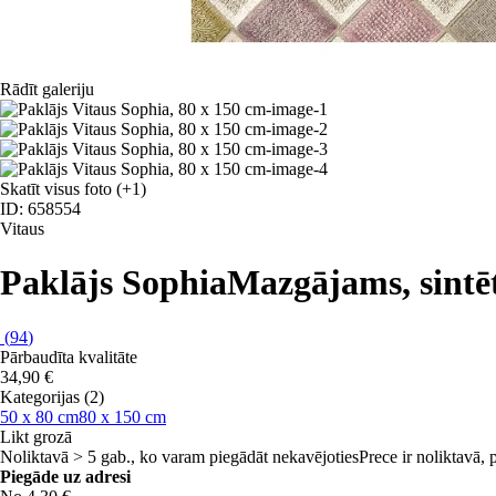
Rādīt galeriju
Skatīt visus foto
(+1)
ID: 658554
Vitaus
Paklājs Sophia
Mazgājams, sintēt
(
94
)
Pārbaudīta kvalitāte
34,90 €
Kategorijas (2)
50 x 80 cm
80 x 150 cm
Likt grozā
Noliktavā > 5 gab., ko varam piegādāt nekavējoties
Prece ir noliktavā,
Piegāde uz adresi