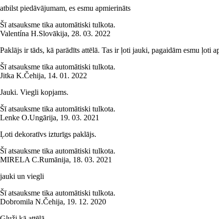
atbilst piedāvājumam, es esmu apmierināts
Šī atsauksme tika automātiski tulkota.
Valentína H.
Slovākija
,
28. 03. 2022
Paklājs ir tāds, kā parādīts attēlā. Tas ir ļoti jauki, pagaidām esmu ļoti 
Šī atsauksme tika automātiski tulkota.
Jitka K.
Čehija
,
14. 01. 2022
Jauki. Viegli kopjams.
Šī atsauksme tika automātiski tulkota.
Lenke O.
Ungārija
,
19. 03. 2021
Ļoti dekoratīvs izturīgs paklājs.
Šī atsauksme tika automātiski tulkota.
MIRELA C.
Rumānija
,
18. 03. 2021
jauki un viegli
Šī atsauksme tika automātiski tulkota.
Dobromila N.
Čehija
,
19. 12. 2020
Gluži kā attēlā.