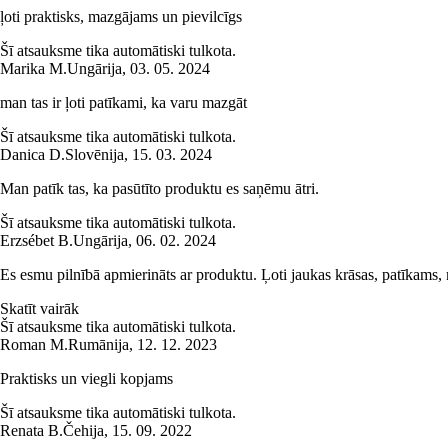
ļoti praktisks, mazgājams un pievilcīgs
Šī atsauksme tika automātiski tulkota.
Marika M.
Ungārija
,
03. 05. 2024
man tas ir ļoti patīkami, ka varu mazgāt
Šī atsauksme tika automātiski tulkota.
Danica D.
Slovēnija
,
15. 03. 2024
Man patīk tas, ka pasūtīto produktu es saņēmu ātri.
Šī atsauksme tika automātiski tulkota.
Erzsébet B.
Ungārija
,
06. 02. 2024
Es esmu pilnībā apmierināts ar produktu. Ļoti jaukas krāsas, patīkams, 
Skatīt vairāk
Šī atsauksme tika automātiski tulkota.
Roman M.
Rumānija
,
12. 12. 2023
Praktisks un viegli kopjams
Šī atsauksme tika automātiski tulkota.
Renata B.
Čehija
,
15. 09. 2022