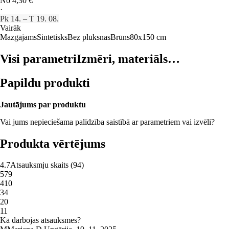
No 4,30 €
·
Pk 14. – T 19. 08.
Vairāk
Mazgājams
Sintētisks
Bez plūksnas
Brūns
80x150 cm
Visi parametri
Izmēri, materiāls…
Papildu produkti
Jautājums par produktu
Vai jums nepieciešama palīdzība saistībā ar parametriem vai izvēli?
Produkta vērtējums
4.7
Atsauksmju skaits
(
94
)
5
79
4
10
3
4
2
0
1
1
Kā darbojas atsauksmes?