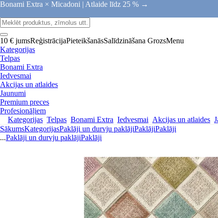
Bonami Extra × Micadoni |
Atlaide līdz 25 % →
10 € jums
Reģistrācija
Pieteikšanās
Salīdzināšana
Grozs
Menu
Kategorijas
Telpas
Bonami Extra
Iedvesmai
Akcijas un atlaides
Jaunumi
Premium preces
Profesionāļiem
Kategorijas
Telpas
Bonami Extra
Iedvesmai
Akcijas un atlaides
J
Sākums
Kategorijas
Paklāji un durvju paklāji
Paklāji
Paklāji
...
Paklāji un durvju paklāji
Paklāji