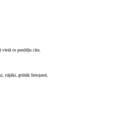
 vietā es pasūtīju citu.
ki, vājāki, grūtāk lietojami.