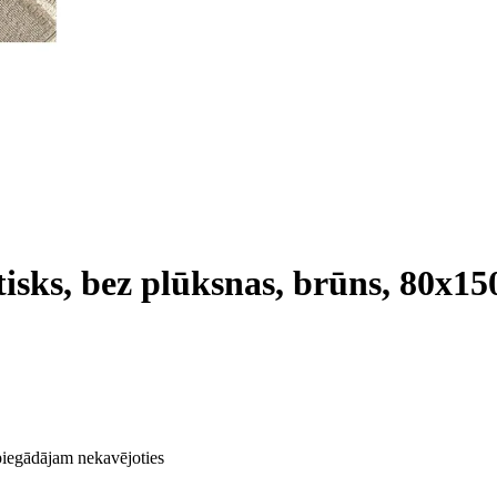
isks, bez plūksnas, brūns, 80x1
 piegādājam nekavējoties