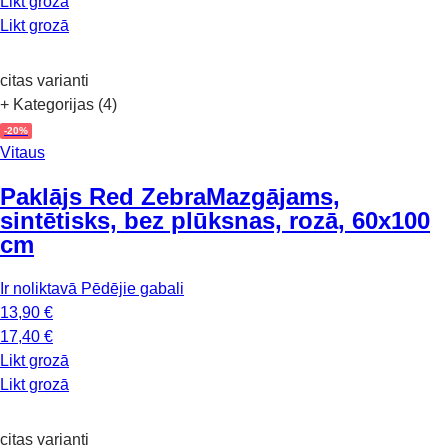
Likt grozā
Likt grozā
citas varianti
+ Kategorijas (4)
-20%
Vitaus
Paklājs Red Zebra
Mazgājams,
sintētisks, bez plūksnas, rozā, 60x100
cm
Ir noliktavā
Pēdējie gabali
13,90 €
17,40 €
Likt grozā
Likt grozā
citas varianti