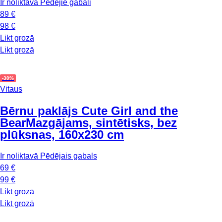
Ir noliktavā
Pēdējie gabali
89 €
98 €
Likt grozā
Likt grozā
-30%
Vitaus
Bērnu paklājs Cute Girl and the
Bear
Mazgājams, sintētisks, bez
plūksnas, 160x230 cm
Ir noliktavā
Pēdējais gabals
69 €
99 €
Likt grozā
Likt grozā