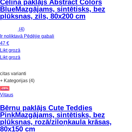
Celiņa paklājs Abstract Colors
Blue
Mazgājams, sintētisks, bez
plūksnas, zils, 80x200 cm
(
4
)
Ir noliktavā
Pēdējie gabali
47 €
Likt grozā
Likt grozā
citas varianti
+ Kategorijas (4)
-28%
Vitaus
Bērnu paklājs Cute Teddies
Pink
Mazgājams, sintētisks, bez
plūksnas, rozā/ziloņkaula krāsas,
80x150 cm