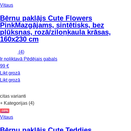
Vitaus
Bērnu paklājs Cute Flowers
Pink
Mazgājams, sintētisks, bez
plūksnas, rozā/ziloņkaula krāsas,
160x230 cm
(
4
)
Ir noliktavā
Pēdējais gabals
99 €
Likt grozā
Likt grozā
citas varianti
+ Kategorijas (4)
-10%
Vitaus
Bērnu paklājs Cute Teddies