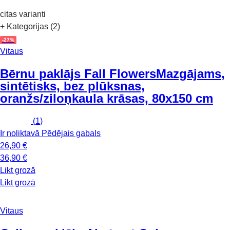
citas varianti
+ Kategorijas (2)
-27%
Vitaus
Bērnu paklājs Fall Flowers
Mazgājams,
sintētisks, bez plūksnas,
oranžs/ziloņkaula krāsas, 80x150 cm
(
1
)
Ir noliktavā
Pēdējais gabals
26,90 €
36,90 €
Likt grozā
Likt grozā
Vitaus