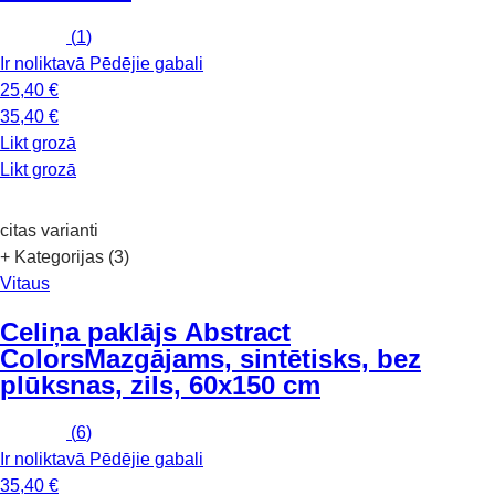
(
1
)
Ir noliktavā
Pēdējie gabali
25,40 €
35,40 €
Likt grozā
Likt grozā
citas varianti
+ Kategorijas (3)
Vitaus
Celiņa paklājs Abstract
Colors
Mazgājams, sintētisks, bez
plūksnas, zils, 60x150 cm
(
6
)
Ir noliktavā
Pēdējie gabali
35,40 €