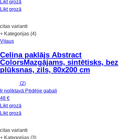
Likt grozā
Likt grozā
citas varianti
+ Kategorijas (4)
Vitaus
Celiņa paklājs Abstract
Colors
Mazgājams, sintētisks, bez
plūksnas, zils, 80x200 cm
(
2
)
Ir noliktavā
Pēdējie gabali
48 €
Likt grozā
Likt grozā
citas varianti
+ Kategorijas (3)