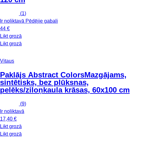
(
1
)
Ir noliktavā
Pēdējie gabali
44 €
Likt grozā
Likt grozā
Vitaus
Paklājs Abstract Colors
Mazgājams,
sintētisks, bez plūksnas,
pelēks/ziloņkaula krāsas, 60x100 cm
(
9
)
Ir noliktavā
17,40 €
Likt grozā
Likt grozā