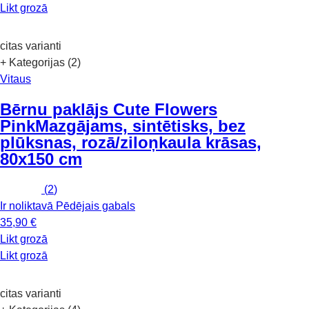
Likt grozā
citas varianti
+ Kategorijas (2)
Vitaus
Bērnu paklājs Cute Flowers
Pink
Mazgājams, sintētisks, bez
plūksnas, rozā/ziloņkaula krāsas,
80x150 cm
(
2
)
Ir noliktavā
Pēdējais gabals
35,90 €
Likt grozā
Likt grozā
citas varianti