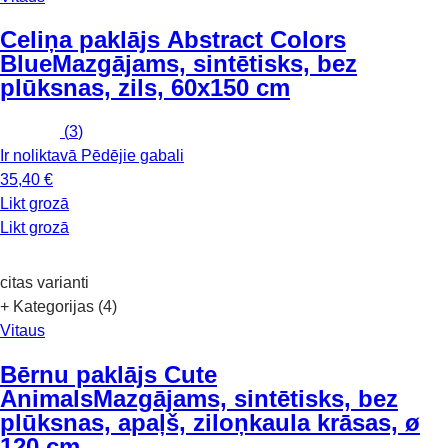
Celiņa paklājs Abstract Colors
Blue
Mazgājams, sintētisks, bez
plūksnas, zils, 60x150 cm
(
3
)
Ir noliktavā
Pēdējie gabali
35,40 €
Likt grozā
Likt grozā
citas varianti
+ Kategorijas (4)
Vitaus
Bērnu paklājs Cute
Animals
Mazgājams, sintētisks, bez
plūksnas, apaļš, ziloņkaula krāsas, ø
120 cm