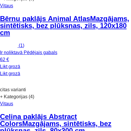
Vitaus
Bērnu paklājs Animal Atlas
Mazgājams,
sintētisks, bez plūksnas, zils, 120x180
cm
(
1
)
Ir noliktavā
Pēdējais gabals
62 €
Likt grozā
Likt grozā
citas varianti
+ Kategorijas (4)
Vitaus
Celiņa paklājs Abstract
Colors
Mazgājams, sintētisks, bez
plūksnas, zils, 80x300 cm