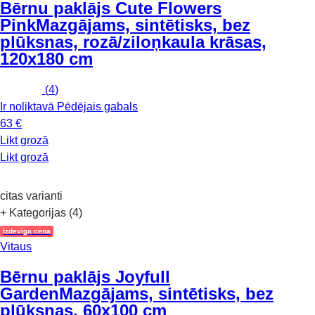
Bērnu paklājs Cute Flowers
Pink
Mazgājams, sintētisks, bez
plūksnas, rozā/ziloņkaula krāsas,
120x180 cm
(
4
)
Ir noliktavā
Pēdējais gabals
63 €
Likt grozā
Likt grozā
citas varianti
+ Kategorijas (4)
Izdevīga cena
Vitaus
Bērnu paklājs Joyfull
Garden
Mazgājams, sintētisks, bez
plūksnas, 60x100 cm