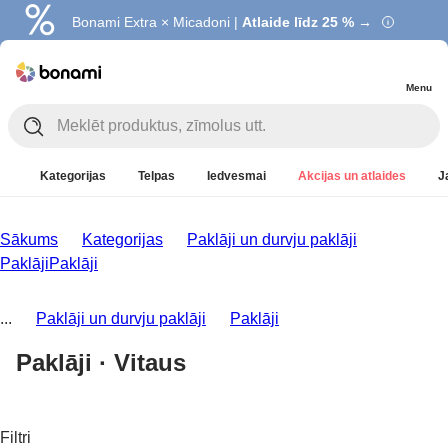
Bonami Extra × Micadoni |
Atlaide līdz 25 % →
Menu
Kategorijas
Telpas
Iedvesmai
Akcijas un atlaides
J
Sākums
Kategorijas
Paklāji un durvju paklāji
Paklāji
Paklāji
...
Paklāji un durvju paklāji
Paklāji
Paklāji · Vitaus
Filtri