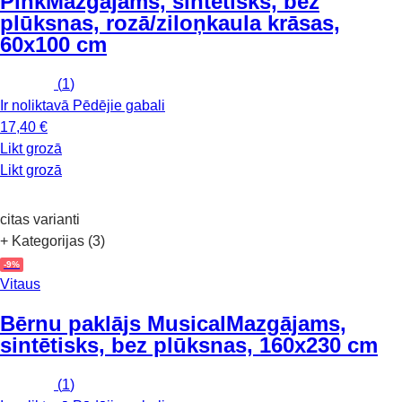
Pink
Mazgājams, sintētisks, bez
plūksnas, rozā/ziloņkaula krāsas,
60x100 cm
(
1
)
Ir noliktavā
Pēdējie gabali
17,40 €
Likt grozā
Likt grozā
citas varianti
+ Kategorijas (3)
-9%
Vitaus
Bērnu paklājs Musical
Mazgājams,
sintētisks, bez plūksnas, 160x230 cm
(
1
)