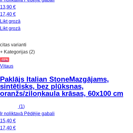
13,90 €
17,40 €
Likt grozā
Likt grozā
citas varianti
+ Kategorijas (2)
-11%
Vitaus
Paklājs Italian Stone
Mazgājams,
sintētisks, bez plūksnas,
oranžs/ziloņkaula krāsas, 60x100 cm
(
1
)
Ir noliktavā
Pēdējie gabali
15,40 €
17,40 €