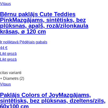
Vitaus
Bērnu paklājs Cute Teddies
Pink
Mazgājams, sintētisks, bez
plūksnas, apaļš, rozā/ziloņkaula
krāsas, ø 120 cm
Ir noliktavā
Pēdējais gabals
44 €
Likt grozā
Likt grozā
citas varianti
+ Diametrs (2)
Vitaus
Paklājs Colors of Joy
Mazgājams,
sintētisks, bez plūksnas, dzeltens/zils,
60x100 cm