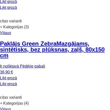
Likt grozā
Likt grozā
citas varianti
+ Kategorijas (3)
Vitaus
Paklājs Green Zebra
Mazgājams,
sintētisks, bez plūksnas, zaļš, 80x150
cm
Ir noliktavā
Pēdējie gabali
36,90 €
Likt grozā
Likt grozā
citas varianti
+ Kategorijas (4)
Vitaus