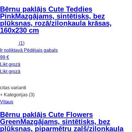
Bērnu paklājs Cute Teddies
Pink
Mazgājams, sintētisks, bez
plūksnas, rozā/ziloņkaula krāsas,
160x230 cm
(
1
)
Ir noliktavā
Pēdējais gabals
99 €
Likt grozā
Likt grozā
citas varianti
+ Kategorijas (3)
Vitaus
Bērnu paklājs Cute Flowers
Green
Mazgājams, sintētisks, bez
plūksnas, piparmētru zaļš/ziloņkaula