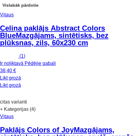
Vislabāk pārdotie
Vitaus
Celiņa paklājs Abstract Colors
Blue
Mazgājams, sintētisks, bez
plūksnas, zils, 60x230 cm
(
1
)
Ir noliktavā
Pēdējie gabali
38,40 €
Likt grozā
Likt grozā
citas varianti
+ Kategorijas (4)
Vitaus
Paklājs Colors of Joy
Mazgājams,