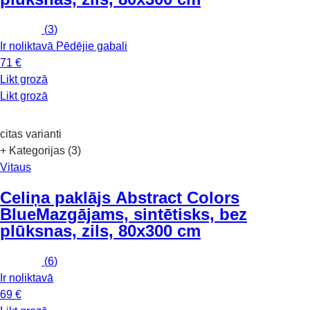
(
3
)
Ir noliktavā
Pēdējie gabali
71 €
Likt grozā
Likt grozā
citas varianti
+ Kategorijas (3)
Vitaus
Celiņa paklājs Abstract Colors
Blue
Mazgājams, sintētisks, bez
plūksnas, zils, 80x300 cm
(
6
)
Ir noliktavā
69 €