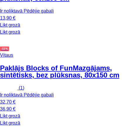
Ir noliktavā
Pēdējie gabali
13,90 €
Likt grozā
Likt grozā
-11%
Vitaus
Paklājs Blocks of Fun
Mazgājams,
sintētisks, bez plūksnas, 80x150 cm
(
1
)
Ir noliktavā
Pēdējie gabali
32,70 €
36,90 €
Likt grozā
Likt grozā