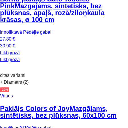
Pink
Mazgājams, sintētisks, bez
plūksnas, apaļš, rozā/ziloņkaula
krāsas, ø 100 cm
Ir noliktavā
Pēdējie gabali
27,80 €
30,90 €
Likt grozā
Likt grozā
citas varianti
+ Diametrs (2)
-20%
Vitaus
Paklājs Colors of Joy
Mazgājams,
sintētisks, bez plūksnas, 60x100 cm
Ir noliktavā
Pēdējie gabali