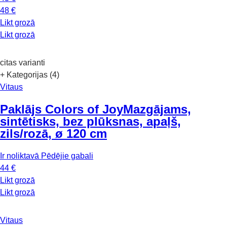
48 €
Likt grozā
Likt grozā
citas varianti
+ Kategorijas (4)
Vitaus
Paklājs Colors of Joy
Mazgājams,
sintētisks, bez plūksnas, apaļš,
zils/rozā, ø 120 cm
Ir noliktavā
Pēdējie gabali
44 €
Likt grozā
Likt grozā
Vitaus