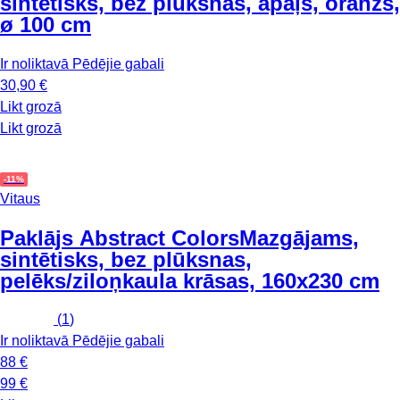
sintētisks, bez plūksnas, apaļš, oranžs,
ø 100 cm
Ir noliktavā
Pēdējie gabali
30,90 €
Likt grozā
Likt grozā
-11%
Vitaus
Paklājs Abstract Colors
Mazgājams,
sintētisks, bez plūksnas,
pelēks/ziloņkaula krāsas, 160x230 cm
(
1
)
Ir noliktavā
Pēdējie gabali
88 €
99 €