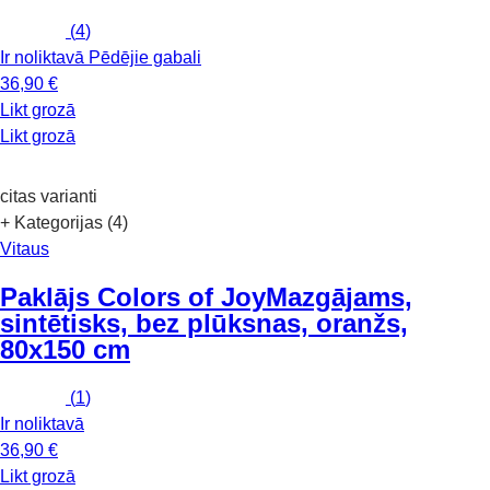
(
4
)
Ir noliktavā
Pēdējie gabali
36,90 €
Likt grozā
Likt grozā
citas varianti
+ Kategorijas (4)
Vitaus
Paklājs Colors of Joy
Mazgājams,
sintētisks, bez plūksnas, oranžs,
80x150 cm
(
1
)
Ir noliktavā
36,90 €
Likt grozā