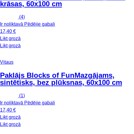
krāsas, 60x100 cm
(
4
)
Ir noliktavā
Pēdējie gabali
17,40 €
Likt grozā
Likt grozā
Vitaus
Paklājs Blocks of Fun
Mazgājams,
sintētisks, bez plūksnas, 60x100 cm
(
1
)
Ir noliktavā
Pēdējie gabali
17,40 €
Likt grozā
Likt grozā