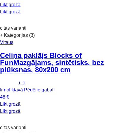
Likt grozā
Likt grozā
citas varianti
+ Kategorijas (3)
Vitaus
Celiņa paklājs Blocks of
Fun
Mazgājams, sintētisks, bez
plūksnas, 80x200 cm
(
1
)
Ir noliktavā
Pēdējie gabali
48 €
Likt grozā
Likt grozā
citas varianti