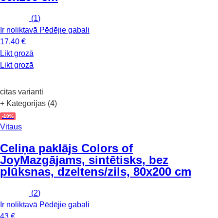
(
1
)
Ir noliktavā
Pēdējie gabali
17,40 €
Likt grozā
Likt grozā
citas varianti
+ Kategorijas (4)
-10%
Vitaus
Celiņa paklājs Colors of
Joy
Mazgājams, sintētisks, bez
plūksnas, dzeltens/zils, 80x200 cm
(
2
)
Ir noliktavā
Pēdējie gabali
43 €