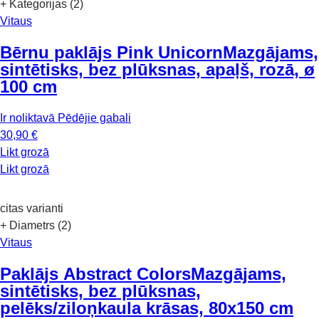
+ Kategorijas (2)
Vitaus
Bērnu paklājs Pink Unicorn
Mazgājams,
sintētisks, bez plūksnas, apaļš, rozā, ø
100 cm
Ir noliktavā
Pēdējie gabali
30,90 €
Likt grozā
Likt grozā
citas varianti
+ Diametrs (2)
Vitaus
Paklājs Abstract Colors
Mazgājams,
sintētisks, bez plūksnas,
pelēks/ziloņkaula krāsas, 80x150 cm