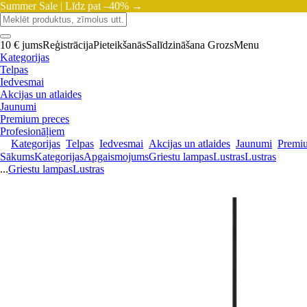
Summer Sale |
Līdz pat –40% →
10 € jums
Reģistrācija
Pieteikšanās
Salīdzināšana
Grozs
Menu
Kategorijas
Telpas
Iedvesmai
Akcijas un atlaides
Jaunumi
Premium preces
Profesionāļiem
Kategorijas
Telpas
Iedvesmai
Akcijas un atlaides
Jaunumi
Premi
Sākums
Kategorijas
Apgaismojums
Griestu lampas
Lustras
Lustras
...
Griestu lampas
Lustras