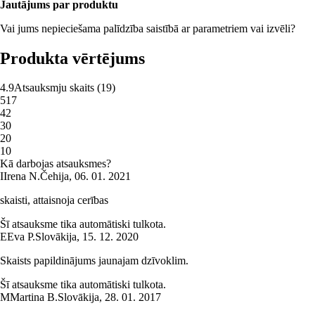
Jautājums par produktu
Vai jums nepieciešama palīdzība saistībā ar parametriem vai izvēli?
Produkta vērtējums
4.9
Atsauksmju skaits
(
19
)
5
17
4
2
3
0
2
0
1
0
Kā darbojas atsauksmes?
I
Irena N.
Čehija
,
06. 01. 2021
skaisti, attaisnoja cerības
Šī atsauksme tika automātiski tulkota.
E
Eva P.
Slovākija
,
15. 12. 2020
Skaists papildinājums jaunajam dzīvoklim.
Šī atsauksme tika automātiski tulkota.
M
Martina B.
Slovākija
,
28. 01. 2017