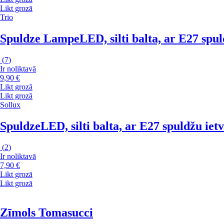
Likt grozā
Trio
Spuldze Lampe
LED, silti balta, ar E27 spu
(
7
)
Ir noliktavā
9,90 €
Likt grozā
Likt grozā
Sollux
Spuldze
LED, silti balta, ar E27 spuldžu iet
(
2
)
Ir noliktavā
7,90 €
Likt grozā
Likt grozā
Zīmols Tomasucci