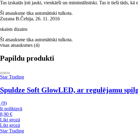
Tas izskatās ļoti jauki, vienkārši un mimimālistiski. Tas ir tieši tāds, k
Šī atsauksme tika automātiski tulkota.
Zuzana B.
Čehija
,
26. 11. 2016
skaists dizains
Šī atsauksme tika automātiski tulkota.
visas atsauksmes
(
4
)
Papildu produkti
Star Trading
Spuldze Soft Glow
LED, ar regulējamu spilgt
(
9
)
Ir noliktavā
8,90 €
Likt grozā
Likt grozā
Star Trading