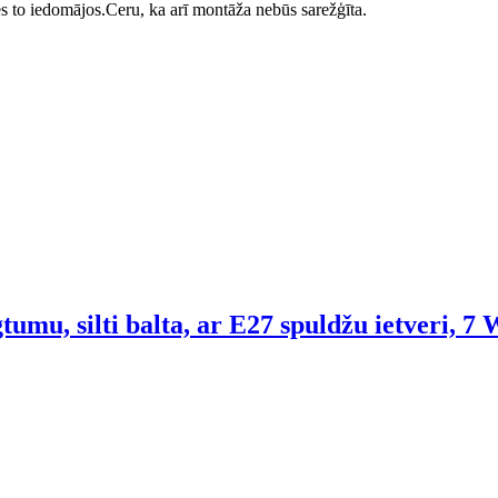
ā es to iedomājos.Ceru, ka arī montāža nebūs sarežģīta.
umu, silti balta, ar E27 spuldžu ietveri, 7 