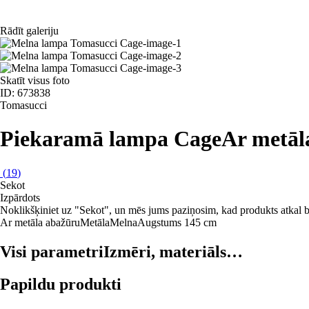
Rādīt galeriju
Skatīt visus foto
ID: 673838
Tomasucci
Piekaramā lampa Cage
Ar metāl
(
19
)
Sekot
Izpārdots
Noklikšķiniet uz "Sekot", un mēs jums paziņosim, kad produkts atkal b
Ar metāla abažūru
Metāla
Melna
Augstums 145 cm
Visi parametri
Izmēri, materiāls…
Papildu produkti