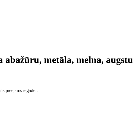
a abažūru, metāla, melna, augst
ūs pieejams iegādei.