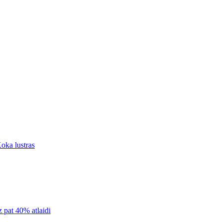
oka lustras
z pat 40% atlaidi