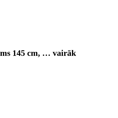
ums 145 cm
, …
vairāk