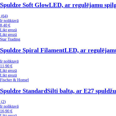
Spuldze Soft Glow
LED, ar regulējamu spilgt
(
64
)
Ir noliktavā
8,40 €
Likt grozā
Likt grozā
Star Trading
Spuldze Spiral Filament
LED, ar regulējamu 
Ir noliktavā
11,90 €
Likt grozā
Likt grozā
Fischer & Honsel
Spuldze Standard
Silti balta, ar E27 spuldžu
(
2
)
Ir noliktavā
16,90 €
Likt grozā