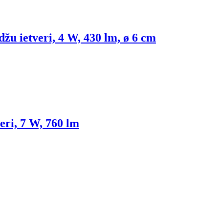
ldžu ietveri, 4 W, 430 lm, ø 6 cm
veri, 7 W, 760 lm