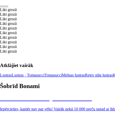
Likt grozā
Likt grozā
Likt grozā
Likt grozā
Likt grozā
Likt grozā
Likt grozā
Likt grozā
Likt grozā
Likt grozā
Atklājiet vairāk
Lustras
Lustras · Tomasucci
Tomasucci
Melnas lustras
Retro stila lustras
K
Šobrīd Bonami
Summer Sale: līdz pat 40% atlaide
Iepērcieties, kamēr nav par vēlu! Vairāk nekā 10 000 preču tagad ar līd