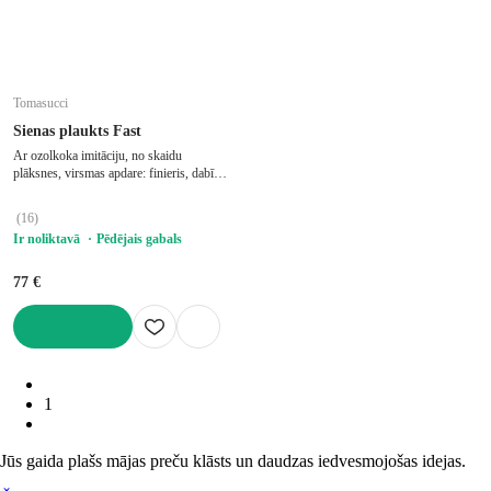
Tomasucci
Sienas plaukts Fast
Ar ozolkoka imitāciju, no skaidu
plāksnes, virsmas apdare: finieris, dabīga
toņa, platums 60 cm, augstums 30 cm,
dziļums 22 cm
(
16
)
Ir noliktavā
Pēdējais gabals
77 €
LIKT GROZĀ
1
Jūs gaida plašs mājas preču klāsts un daudzas iedvesmojošas idejas.