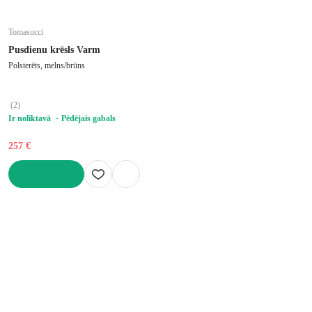
Tomasucci
Pusdienu krēsls Varm
Polsterēts, melns/brūns
(
2
)
Ir noliktavā
Pēdējais gabals
257 €
LIKT GROZĀ