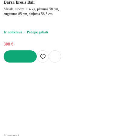
Dārza krēsls Bali
Metāla, slodze 114 kg, platums 58 cm,
augstums 85 cm, dziļums 56,5 cm
Ir noliktavā
Pēdējie gabali
308 €
LIKT GROZĀ
Tomasucci