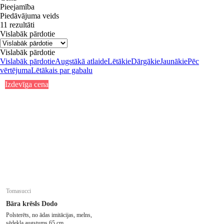
Pieejamība
Piedāvājuma veids
11 rezultāti
Vislabāk pārdotie
Vislabāk pārdotie
Vislabāk pārdotie
Augstākā atlaide
Lētākie
Dārgākie
Jaunākie
Pēc
vērtējuma
Lētākais par gabalu
Izdevīga cena
Tomasucci
Bāra krēsls Dodo
Polsterēts, no ādas imitācijas, melns,
sēdekļa augstums 65 cm