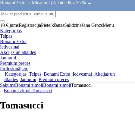
Bonami Extra × Micadoni |
Atlaide līdz 25 % →
10 € jums
Reģistrācija
Pieteikšanās
Salīdzināšana
Grozs
Menu
Kategorijas
Telpas
Bonami Extra
Iedvesmai
Akcijas un atlaides
Jaunumi
Premium preces
Profesionāļiem
Kategorijas
Telpas
Bonami Extra
Iedvesmai
Akcijas un
atlaides
Jaunumi
Premium preces
Sākums
Bonami zīmoli
Bonami zīmoli
Tomasucci
...
Bonami zīmoli
Tomasucci
Tomasucci