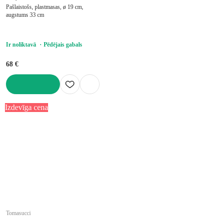
Pašlaistošs, plastmasas, ø 19 cm,
augstums 33 cm
Ir noliktavā
Pēdējais gabals
68 €
LIKT GROZĀ
Izdevīga cena
Tomasucci