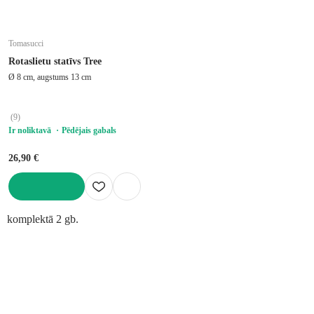
Tomasucci
Rotaslietu statīvs Tree
Ø 8 cm, augstums 13 cm
(
9
)
Ir noliktavā
Pēdējais gabals
26,90 €
LIKT GROZĀ
komplektā 2 gb.