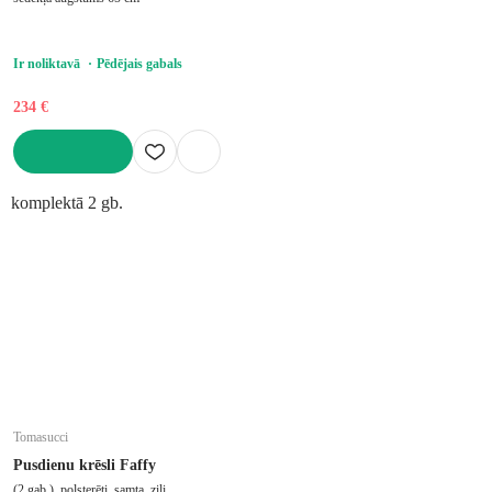
Ir noliktavā
Pēdējais gabals
234 €
LIKT GROZĀ
komplektā 2 gb.
Tomasucci
Pusdienu krēsli Faffy
(2 gab.), polsterēti, samta, zili