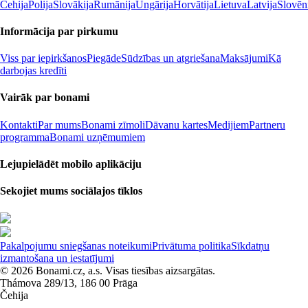
Čehija
Polija
Slovākija
Rumānija
Ungārija
Horvātija
Lietuva
Latvija
Slovēn
Informācija par pirkumu
Viss par iepirkšanos
Piegāde
Sūdzības un atgriešana
Maksājumi
Kā
darbojas kredīti
Vairāk par bonami
Kontakti
Par mums
Bonami zīmoli
Dāvanu kartes
Medijiem
Partneru
programma
Bonami uzņēmumiem
Lejupielādēt mobilo aplikāciju
Sekojiet mums sociālajos tīklos
Pakalpojumu sniegšanas noteikumi
Privātuma politika
Sīkdatņu
izmantošana un iestatījumi
© 2026 Bonami.cz, a.s. Visas tiesības aizsargātas.
Thámova 289/13, 186 00 Prāga
Čehija