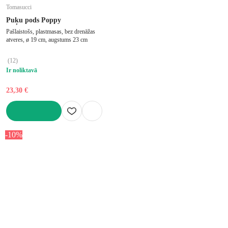
Tomasucci
Puķu pods Poppy
Pašlaistošs, plastmasas, bez drenāžas
atveres, ø 19 cm, augstums 23 cm
(
12
)
Ir noliktavā
23,30 €
LIKT GROZĀ
-10%