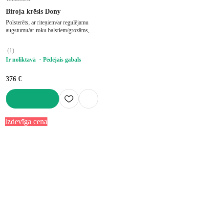
Biroja krēsls Dony
Polsterēts, ar riteņiem/ar regulējamu
augstumu/ar roku balstiem/grozāms,
pelēks, slodze 80 kg, sēdekļa augstums
46-54 cm
(
1
)
Ir noliktavā
Pēdējais gabals
376 €
LIKT GROZĀ
Izdevīga cena