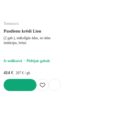
Tomasucci
Pusdienu krēsli Lion
(2 gab.), mākslīgās ādas, no ādas
imitācijas, brūni
Ir noliktavā
Pēdējais gabals
414 €
207 € / gb
LIKT GROZĀ