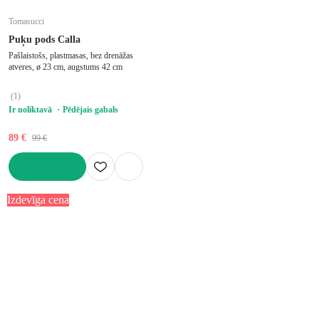
Tomasucci
Puķu pods Calla
Pašlaistošs, plastmasas, bez drenāžas
atveres, ø 23 cm, augstums 42 cm
(
1
)
Ir noliktavā
Pēdējais gabals
89 €
99 €
LIKT GROZĀ
Izdevīga cena