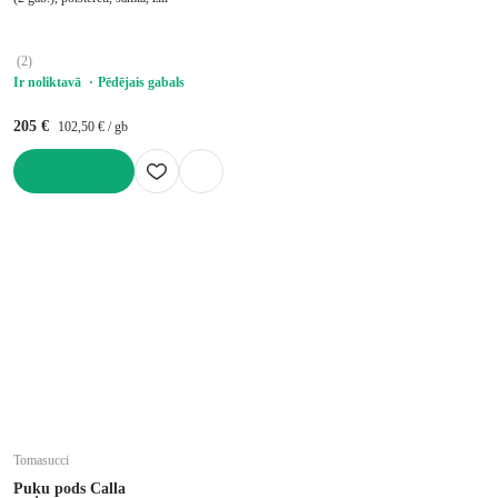
(
2
)
Ir noliktavā
Pēdējais gabals
205 €
102,50 € / gb
LIKT GROZĀ
Tomasucci
Puķu pods Calla