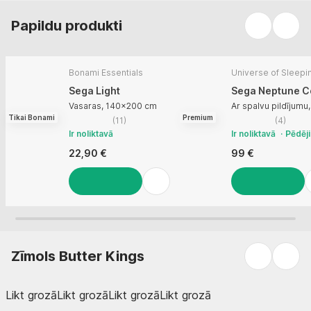
Papildu produkti
Bonami Essentials
Universe of Sleepi
Sega Light
Sega Neptune C
Vasaras, 140x200 cm
Ar spalvu pildījum
Tikai Bonami
Premium
(
11
)
(
4
)
Ir noliktavā
Ir noliktavā
Pēdēji
22,90 €
99 €
LIKT GROZĀ
LIKT GROZĀ
Zīmols Butter Kings
Likt grozā
Likt grozā
Likt grozā
Likt grozā