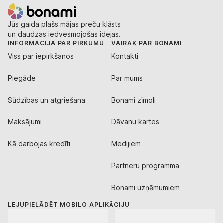
Jūs gaida plašs mājas preču klāsts
un daudzas iedvesmojošas idejas.
INFORMĀCIJA PAR PIRKUMU
VAIRĀK PAR BONAMI
Viss par iepirkšanos
Kontakti
Piegāde
Par mums
Sūdzības un atgriešana
Bonami zīmoli
Maksājumi
Dāvanu kartes
Kā darbojas kredīti
Medijiem
Partneru programma
Bonami uzņēmumiem
LEJUPIELĀDĒT MOBILO APLIKĀCIJU