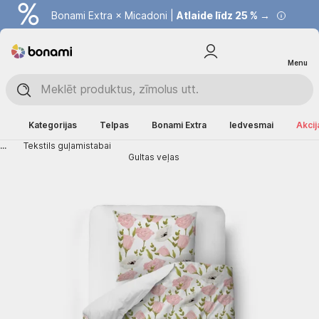
Bonami Extra × Micadoni |
Atlaide līdz 25 % →
Menu
Kategorijas
Telpas
Bonami Extra
Iedvesmai
Akcij
...
Tekstils guļamistabai
Gultas veļas