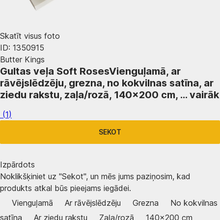
Skatīt visus foto
ID: 1350915
Butter Kings
Gultas veļa Soft Roses
Vienguļamā, ar
rāvējslēdzēju, grezna, no kokvilnas satīna, ar
ziedu rakstu, zaļa/rozā, 140x200 cm
, …
vairāk
(
1
)
SEKOT
Izpārdots
Noklikšķiniet uz "Sekot", un mēs jums paziņosim, kad
produkts atkal būs pieejams iegādei.
Vienguļamā
Ar rāvējslēdzēju
Grezna
No kokvilnas
satīna
Ar ziedu rakstu
Zaļa/rozā
140x200 cm