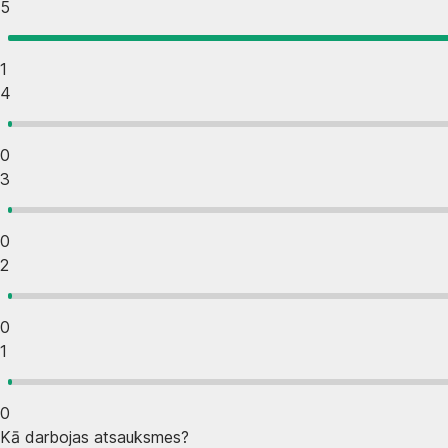
5
1
4
0
3
0
2
0
1
0
Kā darbojas atsauksmes?