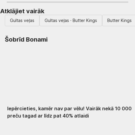
Atklājiet vairāk
Gultas veļas
Gultas veļas · Butter Kings
Butter Kings
Šobrīd Bonami
Summer Sale: līdz
pat 40% atlaide
Iepērcieties, kamēr nav par vēlu! Vairāk nekā 10 000
preču tagad ar līdz pat 40% atlaidi
Dārzs izdevīgāk