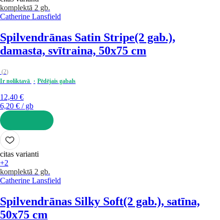
komplektā 2 gb.
Catherine Lansfield
Spilvendrānas Satin Stripe
(2 gab.),
damasta, svītraina, 50x75 cm
(
2
)
Ir noliktavā
Pēdējais gabals
12,40 €
6,20 € / gb
LIKT GROZĀ
citas varianti
+2
komplektā 2 gb.
Catherine Lansfield
Spilvendrānas Silky Soft
(2 gab.), satīna,
50x75 cm