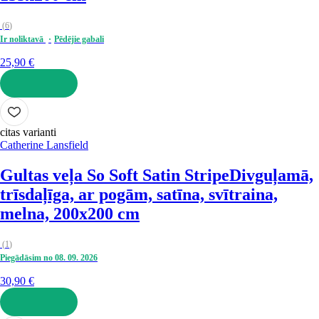
(
6
)
Ir noliktavā
Pēdējie gabali
25,90 €
LIKT GROZĀ
citas varianti
Catherine Lansfield
Gultas veļa So Soft Satin Stripe
Divguļamā,
trīsdaļīga, ar pogām, satīna, svītraina,
melna, 200x200 cm
(
1
)
Piegādāsim no 08. 09. 2026
30,90 €