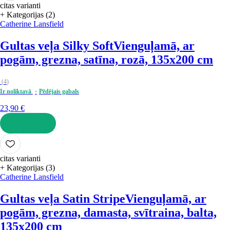
citas varianti
+ Kategorijas (2)
Catherine Lansfield
Gultas veļa Silky Soft
Vienguļamā, ar
pogām, grezna, satīna, rozā, 135x200 cm
(
4
)
Ir noliktavā
Pēdējais gabals
23,90 €
LIKT GROZĀ
citas varianti
+ Kategorijas (3)
Catherine Lansfield
Gultas veļa Satin Stripe
Vienguļamā, ar
pogām, grezna, damasta, svītraina, balta,
135x200 cm