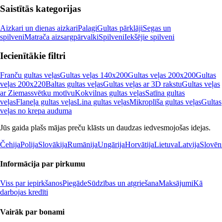
Saistītās kategorijas
Aizkari un dienas aizkari
Palagi
Gultas pārklāji
Segas un
spilveni
Matrača aizsargpārvalki
Spilveni
Iekšējie spilveni
Iecienītākie filtri
Franču gultas veļas
Gultas veļas 140x200
Gultas veļas 200x200
Gultas
veļas 200x220
Baltas gultas veļas
Gultas veļas ar 3D rakstu
Gultas veļas
ar Ziemassvētku motīvu
Kokvilnas gultas veļas
Satīna gultas
veļas
Flaneļa gultas veļas
Lina gultas veļas
Mikroplīša gultas veļas
Gultas
veļas no krepa auduma
Jūs gaida plašs mājas preču klāsts un daudzas iedvesmojošas idejas.
Čehija
Polija
Slovākija
Rumānija
Ungārija
Horvātija
Lietuva
Latvija
Slovēn
Informācija par pirkumu
Viss par iepirkšanos
Piegāde
Sūdzības un atgriešana
Maksājumi
Kā
darbojas kredīti
Vairāk par bonami