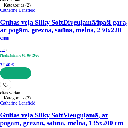
+ Kategorijas (2)
Catherine Lansfield
Gultas veļa Silky Soft
Divguļamā/īpaši gara,
ar pogām, grezna, satīna, melna, 230x220
cm
(
28
)
Piegādāsim no 08. 09. 2026
37,40 €
LIKT GROZĀ
citas varianti
+ Kategorijas (3)
Catherine Lansfield
Gultas veļa Silky Soft
Vienguļamā, ar
pogām, grezna, satīna, melna, 135x200 cm