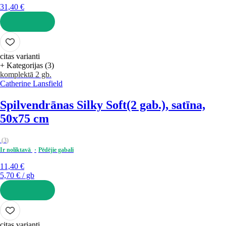
31,40 €
LIKT GROZĀ
citas varianti
+ Kategorijas (3)
komplektā 2 gb.
Catherine Lansfield
Spilvendrānas Silky Soft
(2 gab.), satīna,
50x75 cm
(
3
)
Ir noliktavā
Pēdējie gabali
11,40 €
5,70 € / gb
LIKT GROZĀ
citas varianti