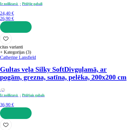
Ir noliktavā
Pēdējie gabali
24,40 €
26,90 €
LIKT GROZĀ
citas varianti
+ Kategorijas (3)
Catherine Lansfield
Gultas veļa Silky Soft
Divguļamā, ar
pogām, grezna, satīna, pelēka, 200x200 cm
(
2
)
Ir noliktavā
Pēdējais gabals
36,90 €
LIKT GROZĀ