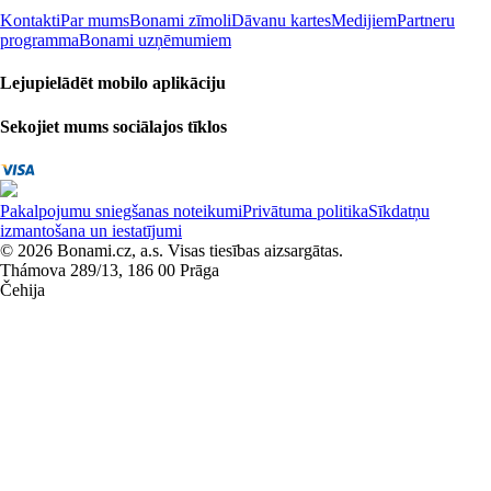
Kontakti
Par mums
Bonami zīmoli
Dāvanu kartes
Medijiem
Partneru
programma
Bonami uzņēmumiem
Lejupielādēt mobilo aplikāciju
Sekojiet mums sociālajos tīklos
Pakalpojumu sniegšanas noteikumi
Privātuma politika
Sīkdatņu
izmantošana un iestatījumi
© 2026 Bonami.cz, a.s. Visas tiesības aizsargātas.
Thámova 289/13, 186 00 Prāga
Čehija