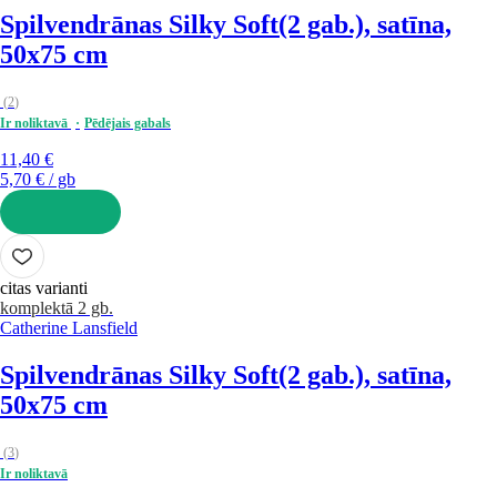
Spilvendrānas Silky Soft
(2 gab.), satīna,
50x75 cm
(
2
)
Ir noliktavā
Pēdējais gabals
11,40 €
5,70 € / gb
LIKT GROZĀ
citas varianti
komplektā 2 gb.
Catherine Lansfield
Spilvendrānas Silky Soft
(2 gab.), satīna,
50x75 cm
(
3
)
Ir noliktavā