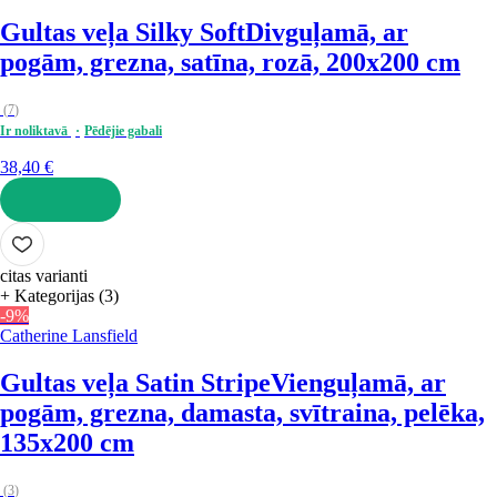
Gultas veļa Silky Soft
Divguļamā, ar
pogām, grezna, satīna, rozā, 200x200 cm
(
7
)
Ir noliktavā
Pēdējie gabali
38,40 €
LIKT GROZĀ
citas varianti
+ Kategorijas (3)
-9%
Catherine Lansfield
Gultas veļa Satin Stripe
Vienguļamā, ar
pogām, grezna, damasta, svītraina, pelēka,
135x200 cm
(
3
)