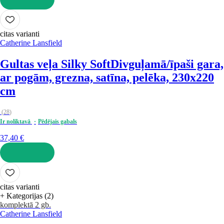
LIKT GROZĀ
citas varianti
Catherine Lansfield
Gultas veļa Silky Soft
Divguļamā/īpaši gara,
ar pogām, grezna, satīna, pelēka, 230x220
cm
(
28
)
Ir noliktavā
Pēdējais gabals
37,40 €
LIKT GROZĀ
citas varianti
+ Kategorijas (2)
komplektā 2 gb.
Catherine Lansfield