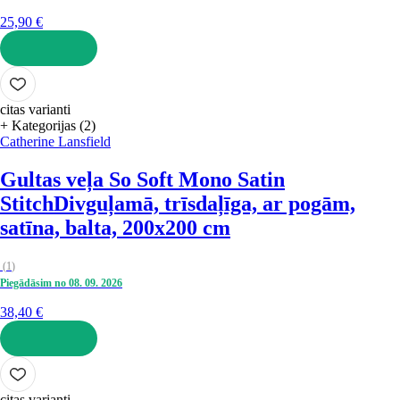
25,90 €
LIKT GROZĀ
citas varianti
+ Kategorijas (2)
Catherine Lansfield
Gultas veļa So Soft Mono Satin
Stitch
Divguļamā, trīsdaļīga, ar pogām,
satīna, balta, 200x200 cm
(
1
)
Piegādāsim no 08. 09. 2026
38,40 €
LIKT GROZĀ
citas varianti