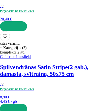
(
6
)
Piegādāsim no 08. 09. 2026
20,40 €
LIKT GROZĀ
citas varianti
+ Kategorijas (3)
komplektā 2 gb.
Catherine Lansfield
Spilvendrānas Satin Stripe
(2 gab.),
damasta, svītraina, 50x75 cm
(
2
)
Piegādāsim no 08. 09. 2026
8,90 €
4,45 € / gb