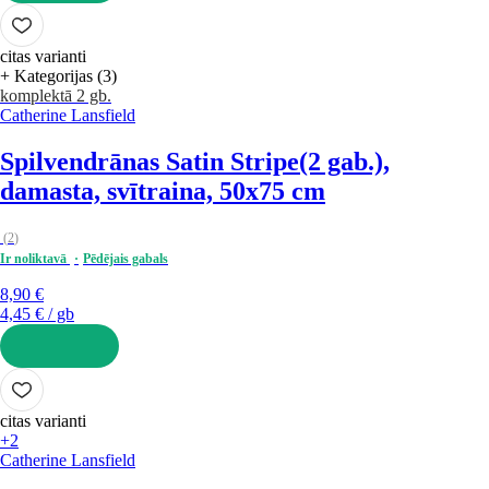
LIKT GROZĀ
citas varianti
+ Kategorijas (3)
komplektā 2 gb.
Catherine Lansfield
Spilvendrānas Satin Stripe
(2 gab.),
damasta, svītraina, 50x75 cm
(
2
)
Ir noliktavā
Pēdējais gabals
8,90 €
4,45 € / gb
LIKT GROZĀ
citas varianti
+2
Catherine Lansfield