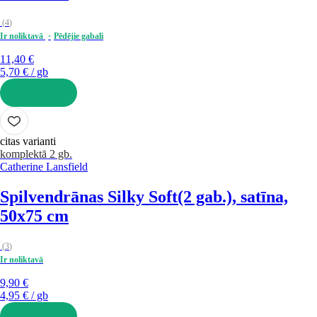
(
4
)
Ir noliktavā
Pēdējie gabali
11,40 €
5,70 € / gb
LIKT GROZĀ
citas varianti
komplektā 2 gb.
Catherine Lansfield
Spilvendrānas Silky Soft
(2 gab.), satīna,
50x75 cm
(
3
)
Ir noliktavā
9,90 €
4,95 € / gb