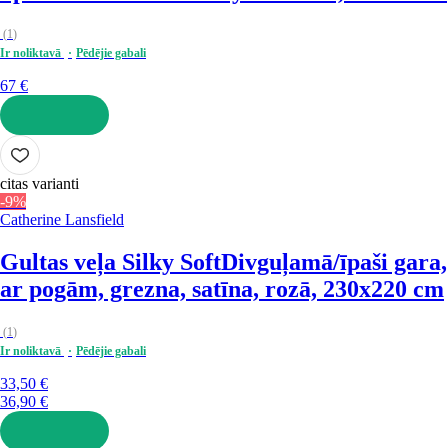
(
1
)
Ir noliktavā
Pēdējie gabali
67 €
LIKT GROZĀ
citas varianti
-9%
Catherine Lansfield
Gultas veļa Silky Soft
Divguļamā/īpaši gara,
ar pogām, grezna, satīna, rozā, 230x220 cm
(
1
)
Ir noliktavā
Pēdējie gabali
33,50 €
36,90 €