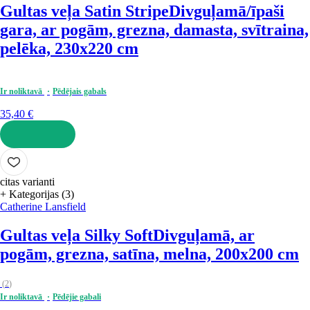
Gultas veļa Satin Stripe
Divguļamā/īpaši
gara, ar pogām, grezna, damasta, svītraina,
pelēka, 230x220 cm
Ir noliktavā
Pēdējais gabals
35,40 €
LIKT GROZĀ
citas varianti
+ Kategorijas (3)
Catherine Lansfield
Gultas veļa Silky Soft
Divguļamā, ar
pogām, grezna, satīna, melna, 200x200 cm
(
2
)
Ir noliktavā
Pēdējie gabali