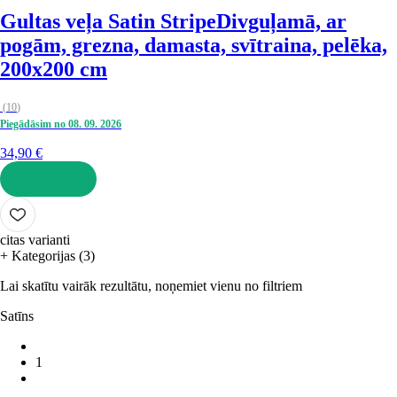
Gultas veļa Satin Stripe
Divguļamā, ar
pogām, grezna, damasta, svītraina, pelēka,
200x200 cm
(
10
)
Piegādāsim no 08. 09. 2026
34,90 €
LIKT GROZĀ
citas varianti
+ Kategorijas (3)
Lai skatītu vairāk rezultātu, noņemiet vienu no filtriem
Satīns
1