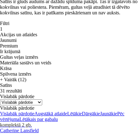
Satīns ir gluds audums ar dažādu spīduma pakāpi. Tas ir izgatavots no
kokvilnas vai poliestera. Piemēram, gultas veļā atradīsiet tā dēvēto
kokvilnas satīnu, kas ir patīkams pieskārienam un nav auksts.
Filtri
1
Akcijas un atlaides
Jaunumi
Premium
Ir krājumā
Gultas veļas izmērs
Materiāla sastāvs un veids
Krāsa
Spilvena izmērs
+ Vairāk (12)
Satīns
31 rezultāti
Vislabāk pārdotie
Vislabāk pārdotie
Vislabāk pārdotie
Augstākā atlaide
Lētākie
Dārgākie
Jaunākie
Pēc
vērtējuma
Lētākais par gabalu
komplektā 2 gb.
Catherine Lansfield