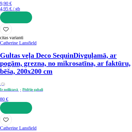
9,90 €
4,95 € / gb
LIKT GROZĀ
citas varianti
Catherine Lansfield
Gultas veļa Deco Sequin
Divguļamā, ar
pogām, grezna, no mikrosatīna, ar faktūru,
bēša, 200x200 cm
(
5
)
Ir noliktavā
Pēdējie gabali
80 €
LIKT GROZĀ
Catherine Lansfield