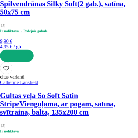
Spilvendrānas Silky Soft
(2 gab.), satīna,
50x75 cm
(
3
)
Ir noliktavā
Pēdējais gabals
9,90 €
4,95 € / gb
LIKT GROZĀ
citas varianti
Catherine Lansfield
Gultas veļa So Soft Satin
Stripe
Vienguļamā, ar pogām, satīna,
svītraina, balta, 135x200 cm
(
3
)
Ir noliktavā