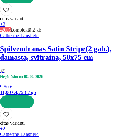
LIKT GROZĀ
citas varianti
+2
-20%
komplektā 2 gb.
Catherine Lansfield
Spilvendrānas Satin Stripe
(2 gab.),
damasta, svītraina, 50x75 cm
(
2
)
Piegādāsim no 08. 09. 2026
9,50 €
11,90 €
4,75 € / gb
LIKT GROZĀ
citas varianti
+2
Catherine Lansfield