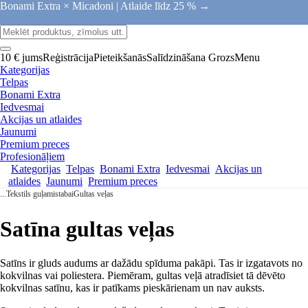
Bonami Extra × Micadoni |
Atlaide līdz 25 % →
10 € jums
Reģistrācija
Pieteikšanās
Salīdzināšana
Grozs
Menu
Kategorijas
Telpas
Bonami Extra
Iedvesmai
Akcijas un atlaides
Jaunumi
Premium preces
Profesionāļiem
Kategorijas
Telpas
Bonami Extra
Iedvesmai
Akcijas un
atlaides
Jaunumi
Premium preces
...
Tekstils guļamistabai
Gultas veļas
Satīna gultas veļas
Satīns ir gluds audums ar dažādu spīduma pakāpi. Tas ir izgatavots no
kokvilnas vai poliestera. Piemēram, gultas veļā atradīsiet tā dēvēto
kokvilnas satīnu, kas ir patīkams pieskārienam un nav auksts.