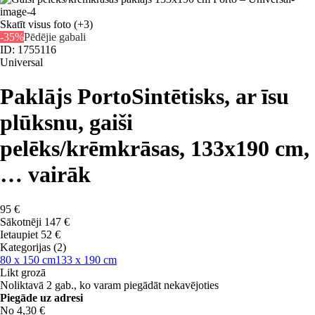
Skatīt visus foto
(+3)
-35%
Pēdējie gabali
ID: 1755116
Universal
Paklājs Porto
Sintētisks, ar īsu
plūksnu, gaiši
pelēks/krēmkrāsas, 133x190 cm
,
…
vairāk
95 €
Sākotnēji
147 €
Ietaupiet 52 €
Kategorijas (2)
80 x 150 cm
133 x 190 cm
Likt grozā
Noliktavā 2 gab., ko varam piegādāt nekavējoties
Piegāde uz adresi
No 4,30 €