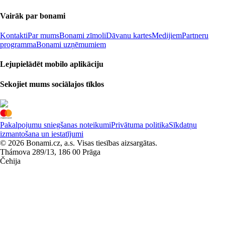
Vairāk par bonami
Kontakti
Par mums
Bonami zīmoli
Dāvanu kartes
Medijiem
Partneru
programma
Bonami uzņēmumiem
Lejupielādēt mobilo aplikāciju
Sekojiet mums sociālajos tīklos
Pakalpojumu sniegšanas noteikumi
Privātuma politika
Sīkdatņu
izmantošana un iestatījumi
© 2026 Bonami.cz, a.s. Visas tiesības aizsargātas.
Thámova 289/13, 186 00 Prāga
Čehija