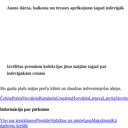
Jauns dārza, balkona un terases aprīkojums tagad izdevīgāk
Premium
izdevīgāk
Izvēlētas premium kolekcijas jūsu mājām tagad par
izdevīgākām cenām
Jūs gaida plašs mājas preču klāsts un daudzas iedvesmojošas idejas.
Čehija
Polija
Slovākija
Rumānija
Ungārija
Horvātija
Lietuva
Latvija
Slovēn
Informācija par pirkumu
Viss par iepirkšanos
Piegāde
Sūdzības un atgriešana
Maksājumi
Kā
darbojas kredīti