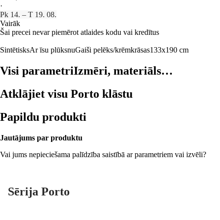
·
Pk 14. – T 19. 08.
Vairāk
Šai precei nevar piemērot atlaides kodu vai kredītus
Sintētisks
Ar īsu plūksnu
Gaiši pelēks/krēmkrāsas
133x190 cm
Visi parametri
Izmēri, materiāls…
Atklājiet visu Porto klāstu
Papildu produkti
Jautājums par produktu
Vai jums nepieciešama palīdzība saistībā ar parametriem vai izvēli?
Sērija Porto