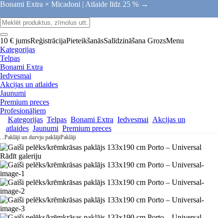
Bonami Extra × Micadoni |
Atlaide līdz 25 % →
10 € jums
Reģistrācija
Pieteikšanās
Salīdzināšana
Grozs
Menu
Kategorijas
Telpas
Bonami Extra
Iedvesmai
Akcijas un atlaides
Jaunumi
Premium preces
Profesionāļiem
Kategorijas
Telpas
Bonami Extra
Iedvesmai
Akcijas un
atlaides
Jaunumi
Premium preces
...
Paklāji un durvju paklāji
Paklāji
Rādīt galeriju