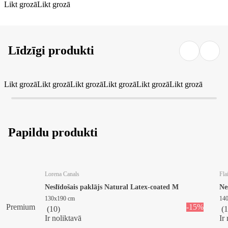
Likt grozā
Likt grozā
Līdzīgi produkti
Likt grozā
Likt grozā
Likt grozā
Likt grozā
Likt grozā
Likt grozā
Papildu produkti
Lorena Canals
Fla
Neslīdošais paklājs Natural Latex-coated M
Ne
130x190 cm
14
Premium
-15%
(
10
)
(
1
Ir noliktavā
Ir