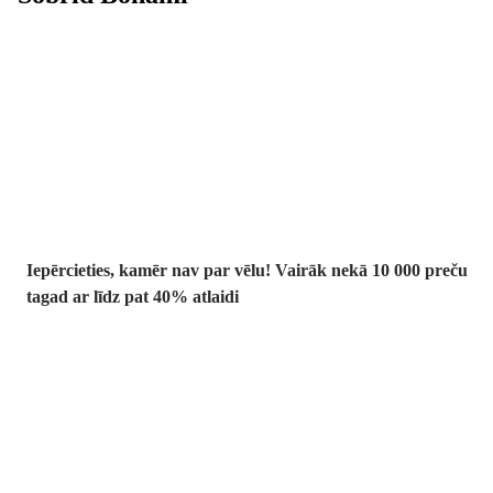
Summer Sale:
līdz pat 40%
atlaide
Iepērcieties, kamēr nav par vēlu! Vairāk nekā 10 000 preču
tagad ar līdz pat 40% atlaidi
Dārzs izdevīgāk