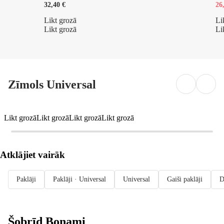
32,40 €
26
Likt grozā
Li
Likt grozā
Li
Zīmols Universal
Likt grozā
Likt grozā
Likt grozā
Likt grozā
Atklājiet vairāk
Paklāji
Paklāji · Universal
Universal
Gaiši paklāji
D
Šobrīd Bonami