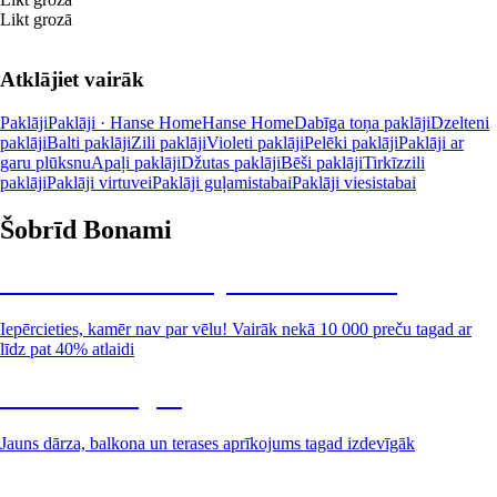
Likt grozā
Atklājiet vairāk
Paklāji
Paklāji · Hanse Home
Hanse Home
Dabīga toņa paklāji
Dzelteni
paklāji
Balti paklāji
Zili paklāji
Violeti paklāji
Pelēki paklāji
Paklāji ar
garu plūksnu
Apaļi paklāji
Džutas paklāji
Bēši paklāji
Tirkīzzili
paklāji
Paklāji virtuvei
Paklāji guļamistabai
Paklāji viesistabai
Šobrīd Bonami
Summer Sale: līdz pat 40% atlaide
Iepērcieties, kamēr nav par vēlu! Vairāk nekā 10 000 preču tagad ar
līdz pat 40% atlaidi
Dārzs izdevīgāk
Jauns dārza, balkona un terases aprīkojums tagad izdevīgāk
Premium izdevīgāk