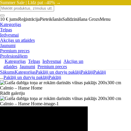
Summer Sale |
Līdz pat –40% →
10 € jums
Reģistrācija
Pieteikšanās
Salīdzināšana
Grozs
Menu
Kategorijas
Telpas
Iedvesmai
Akcijas un atlaides
Jaunumi
Premium preces
Profesionāļiem
Kategorijas
Telpas
Iedvesmai
Akcijas un
atlaides
Jaunumi
Premium preces
Sākums
Kategorijas
Paklāji un durvju paklāji
Paklāji
Paklāji
...
Paklāji un durvju paklāji
Paklāji
Rādīt galeriju