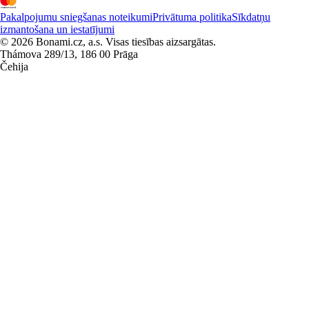
Pakalpojumu sniegšanas noteikumi
Privātuma politika
Sīkdatņu
izmantošana un iestatījumi
© 2026 Bonami.cz, a.s. Visas tiesības aizsargātas.
Thámova 289/13, 186 00 Prāga
Čehija