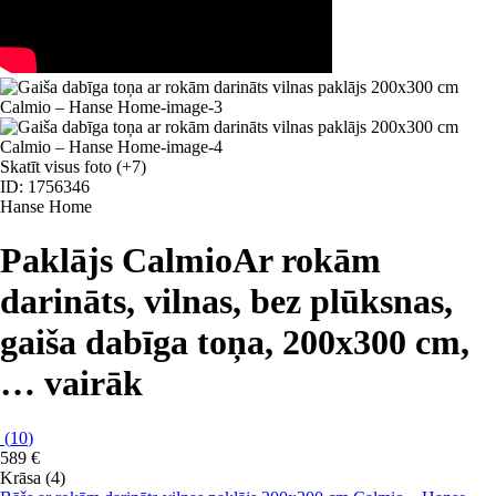
Skatīt visus foto
(+7)
ID: 1756346
Hanse Home
Paklājs Calmio
Ar rokām
darināts, vilnas, bez plūksnas,
gaiša dabīga toņa, 200x300 cm
,
…
vairāk
(
10
)
589 €
Krāsa (4)