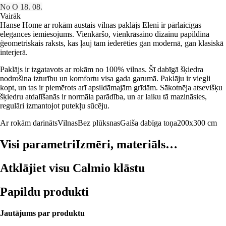
No O 18. 08.
Vairāk
Hanse Home ar rokām austais vilnas paklājs Eleni ir pārlaicīgas
elegances iemiesojums. Vienkāršo, vienkrāsaino dizainu papildina
ģeometriskais raksts, kas ļauj tam iederēties gan modernā, gan klasiskā
interjerā.
Paklājs ir izgatavots ar rokām no 100% vilnas. Šī dabīgā šķiedra
nodrošina izturību un komfortu visa gada garumā. Paklāju ir viegli
kopt, un tas ir piemērots arī apsildāmajām grīdām. Sākotnēja atsevišķu
šķiedru atdalīšanās ir normāla parādība, un ar laiku tā mazināsies,
regulāri izmantojot putekļu sūcēju.
Ar rokām darināts
Vilnas
Bez plūksnas
Gaiša dabīga toņa
200x300 cm
Visi parametri
Izmēri, materiāls…
Atklājiet visu Calmio klāstu
Papildu produkti
Jautājums par produktu