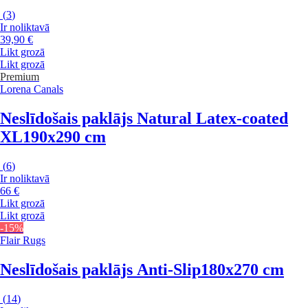
(
3
)
Ir noliktavā
39,90 €
Likt grozā
Likt grozā
Premium
Lorena Canals
Neslīdošais paklājs Natural Latex-coated
XL
190x290 cm
(
6
)
Ir noliktavā
66 €
Likt grozā
Likt grozā
-15%
Flair Rugs
Neslīdošais paklājs Anti-Slip
180x270 cm
(
14
)