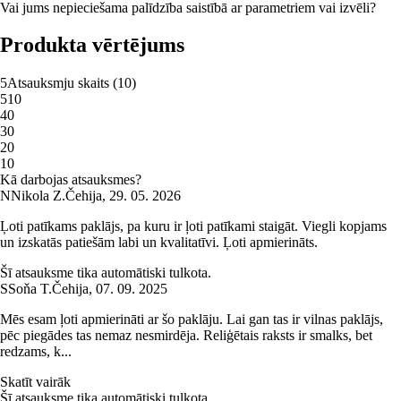
Vai jums nepieciešama palīdzība saistībā ar parametriem vai izvēli?
Produkta vērtējums
5
Atsauksmju skaits
(
10
)
5
10
4
0
3
0
2
0
1
0
Kā darbojas atsauksmes?
N
Nikola Z.
Čehija
,
29. 05. 2026
Ļoti patīkams paklājs, pa kuru ir ļoti patīkami staigāt. Viegli kopjams
un izskatās patiešām labi un kvalitatīvi. Ļoti apmierināts.
Šī atsauksme tika automātiski tulkota.
S
Soňa T.
Čehija
,
07. 09. 2025
Mēs esam ļoti apmierināti ar šo paklāju. Lai gan tas ir vilnas paklājs,
pēc piegādes tas nemaz nesmirdēja. Reliģētais raksts ir smalks, bet
redzams, k...
Skatīt vairāk
Šī atsauksme tika automātiski tulkota.