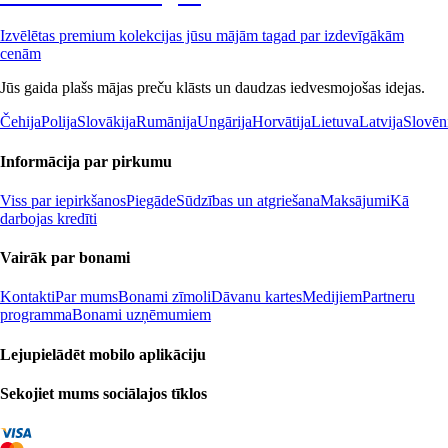
Izvēlētas premium kolekcijas jūsu mājām tagad par izdevīgākām
cenām
Jūs gaida plašs mājas preču klāsts un daudzas iedvesmojošas idejas.
Čehija
Polija
Slovākija
Rumānija
Ungārija
Horvātija
Lietuva
Latvija
Slovēn
Informācija par pirkumu
Viss par iepirkšanos
Piegāde
Sūdzības un atgriešana
Maksājumi
Kā
darbojas kredīti
Vairāk par bonami
Kontakti
Par mums
Bonami zīmoli
Dāvanu kartes
Medijiem
Partneru
programma
Bonami uzņēmumiem
Lejupielādēt mobilo aplikāciju
Sekojiet mums sociālajos tīklos