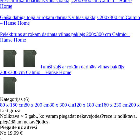
Bēšs ar rokām darināts vilnas paklājs 200x300 cm Calmio – Hanse
Home
Gaiša dabīga toņa ar rokām darināts vilnas paklājs 200x300 cm Calmio
– Hanse Home
Pelēkbrūns ar rokām darināts vilnas paklājs 200x300 cm Calmio –
Hanse Home
Tumši zaļš ar rokām darināts vilnas paklājs
200x300 cm Calmio – Hanse Home
Kategorijas (6)
80 x 150 cm
80 x 200 cm
80 x 300 cm
120 x 180 cm
160 x 230 cm
200 x
Likt grozā
Noliktavā > 5 gab., ko varam piegādāt nekavējoties
Prece ir noliktavā,
piegādājam nekavējoties
Piegāde uz adresi
No 19,99 €
·