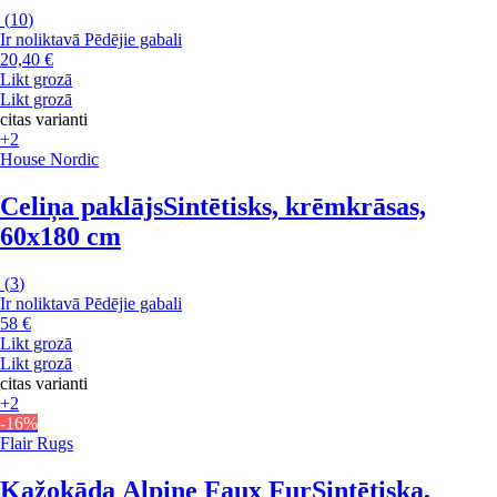
(
10
)
Ir noliktavā
Pēdējie gabali
20,40 €
Likt grozā
Likt grozā
citas varianti
+2
House Nordic
Celiņa paklājs
Sintētisks, krēmkrāsas,
60x180 cm
(
3
)
Ir noliktavā
Pēdējie gabali
58 €
Likt grozā
Likt grozā
citas varianti
+2
-16%
Flair Rugs
Kažokāda Alpine Faux Fur
Sintētiska,