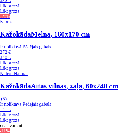
332 €
Likt grozā
Likt grozā
-20%
Narma
Kažokāda
Melna, 160x170 cm
Ir noliktavā
Pēdējais gabals
272 €
340 €
Likt grozā
Likt grozā
Native Natural
Kažokāda
Aitas vilnas, zaļa, 60x240 cm
(
5
)
Ir noliktavā
Pēdējais gabals
141 €
Likt grozā
Likt grozā
citas varianti
-11%