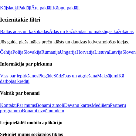
Kājslauķi
Paklāji
Āra paklāji
Kāpņu paklāji
Iecienītākie filtri
Baltas ādas un kažokādas
Ādas un kažokādas no mākslīgās kažokādas
Jūs gaida plašs mājas preču klāsts un daudzas iedvesmojošas idejas.
Čehija
Polija
Slovākija
Rumānija
Ungārija
Horvātija
Lietuva
Latvija
Slovēn
Informācija par pirkumu
Viss par iepirkšanos
Piegāde
Sūdzības un atgriešana
Maksājumi
Kā
darbojas kredīti
Vairāk par bonami
Kontakti
Par mums
Bonami zīmoli
Dāvanu kartes
Medijiem
Partneru
programma
Bonami uzņēmumiem
Lejupielādēt mobilo aplikāciju
Sekojiet mums sociālajos tīklos