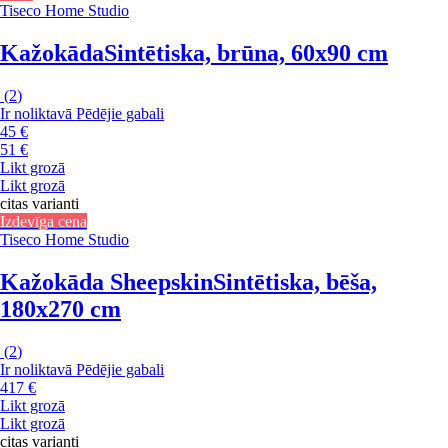
Tiseco Home Studio
Kažokāda
Sintētiska, brūna, 60x90 cm
(
2
)
Ir noliktavā
Pēdējie gabali
45 €
51 €
Likt grozā
Likt grozā
citas varianti
Izdevīga cena
Tiseco Home Studio
Kažokāda Sheepskin
Sintētiska, bēša,
180x270 cm
(
2
)
Ir noliktavā
Pēdējie gabali
417 €
Likt grozā
Likt grozā
citas varianti