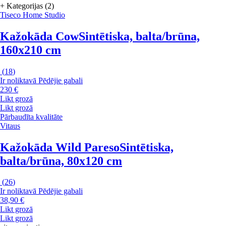
+ Kategorijas (2)
Tiseco Home Studio
Kažokāda Cow
Sintētiska, balta/brūna,
160x210 cm
(
18
)
Ir noliktavā
Pēdējie gabali
230 €
Likt grozā
Likt grozā
Pārbaudīta kvalitāte
Vitaus
Kažokāda Wild Pareso
Sintētiska,
balta/brūna, 80x120 cm
(
26
)
Ir noliktavā
Pēdējie gabali
38,90 €
Likt grozā
Likt grozā