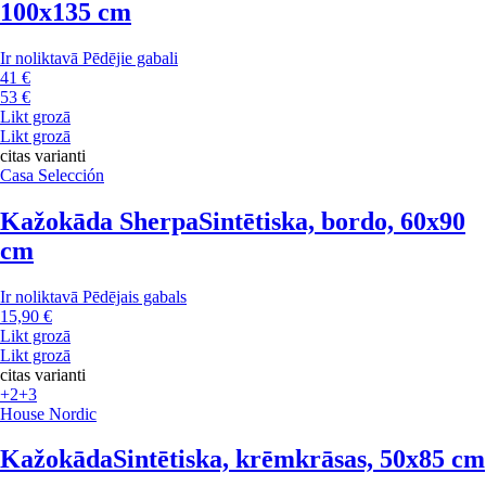
100x135 cm
Ir noliktavā
Pēdējie gabali
41 €
53 €
Likt grozā
Likt grozā
citas varianti
Casa Selección
Kažokāda Sherpa
Sintētiska, bordo, 60x90
cm
Ir noliktavā
Pēdējais gabals
15,90 €
Likt grozā
Likt grozā
citas varianti
+2
+3
House Nordic
Kažokāda
Sintētiska, krēmkrāsas, 50x85 cm