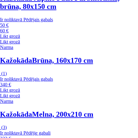
brūna, 80x150 cm
Ir noliktavā
Pēdējais gabals
50 €
60 €
Likt grozā
Likt grozā
Narma
Kažokāda
Brūna, 160x170 cm
(
1
)
Ir noliktavā
Pēdējais gabals
340 €
Likt grozā
Likt grozā
Narma
Kažokāda
Melna, 200x210 cm
(
3
)
Ir noliktavā
Pēdējie gabali