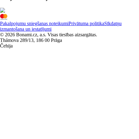
Pakalpojumu sniegšanas noteikumi
Privātuma politika
Sīkdatņu
izmantošana un iestatījumi
© 2026 Bonami.cz, a.s. Visas tiesības aizsargātas.
Thámova 289/13, 186 00 Prāga
Čehija