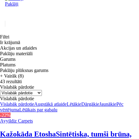
Paklāji
Filtri
Ir krājumā
Akcijas un atlaides
Paklāju materiāli
Garums
Platums
Paklāju plūksnas garums
+ Vairāk (8)
43 rezultāti
Vislabāk pārdotie
Vislabāk pārdotie
Vislabāk pārdotie
Augstākā atlaide
Lētākie
Dārgākie
Jaunākie
Pēc
vērtējuma
Lētākais par gabalu
-22%
Ayyildiz Carpets
Kažokāda Etosha
Sintētiska, tumši brūna,