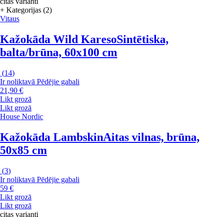
citas varianti
+ Kategorijas (2)
Vitaus
Kažokāda Wild Kareso
Sintētiska,
balta/brūna, 60x100 cm
(
14
)
Ir noliktavā
Pēdējie gabali
21,90 €
Likt grozā
Likt grozā
House Nordic
Kažokāda Lambskin
Aitas vilnas, brūna,
50x85 cm
(
3
)
Ir noliktavā
Pēdējie gabali
59 €
Likt grozā
Likt grozā
citas varianti