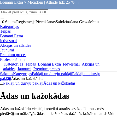
Bonami Extra × Micadoni |
Atlaide līdz 25 % →
10 € jums
Reģistrācija
Pieteikšanās
Salīdzināšana
Grozs
Menu
Kategorijas
Telpas
Bonami Extra
Iedvesmai
Akcijas un atlaides
Jaunumi
Premium preces
Profesionāļiem
Kategorijas
Telpas
Bonami Extra
Iedvesmai
Akcijas un
atlaides
Jaunumi
Premium preces
Sākums
Kategorijas
Paklāji un durvju paklāji
Paklāji un durvju
paklāji
Ādas un kažokādas
...
Paklāji un durvju paklāji
Ādas un kažokādas
Ādas un kažokādas
Ādas un kažokādu cienītāji noteikti atradīs sev ko tīkamu - mēs
piedāvājam mākslīgās ādas un kažokādas dažādās krāsās un ar dažādu