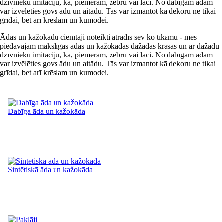
dzīvnieku imitāciju, kā, piemēram, zebru vai lāci. No dabīgām ādām
var izvēlēties govs ādu un aitādu. Tās var izmantot kā dekoru ne tikai
grīdai, bet arī krēslam un kumodei.
Ādas un kažokādu cienītāji noteikti atradīs sev ko tīkamu - mēs
piedāvājam mākslīgās ādas un kažokādas dažādās krāsās un ar dažādu
dzīvnieku imitāciju, kā, piemēram, zebru vai lāci. No dabīgām ādām
var izvēlēties govs ādu un aitādu. Tās var izmantot kā dekoru ne tikai
grīdai, bet arī krēslam un kumodei.
Dabīga āda un kažokāda
Sintētiskā āda un kažokāda