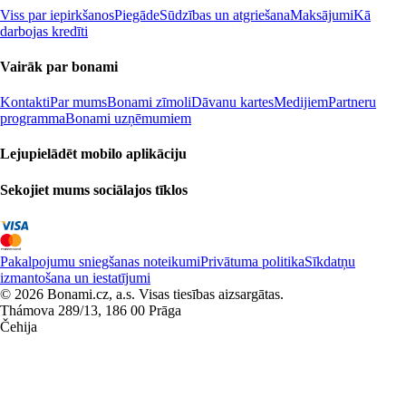
Viss par iepirkšanos
Piegāde
Sūdzības un atgriešana
Maksājumi
Kā
darbojas kredīti
Vairāk par bonami
Kontakti
Par mums
Bonami zīmoli
Dāvanu kartes
Medijiem
Partneru
programma
Bonami uzņēmumiem
Lejupielādēt mobilo aplikāciju
Sekojiet mums sociālajos tīklos
Pakalpojumu sniegšanas noteikumi
Privātuma politika
Sīkdatņu
izmantošana un iestatījumi
© 2026 Bonami.cz, a.s. Visas tiesības aizsargātas.
Thámova 289/13, 186 00 Prāga
Čehija