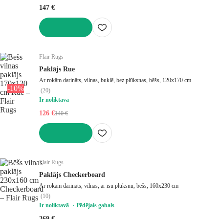
147 €
LIKT GROZĀ
Flair Rugs
Paklājs Rue
Ar rokām darināts, vilnas, buklē, bez plūksnas, bēšs, 120x170 cm
-10%
(
20
)
Ir noliktavā
126 €
140 €
LIKT GROZĀ
Flair Rugs
Paklājs Checkerboard
Ar rokām darināts, vilnas, ar īsu plūksnu, bēšs, 160x230 cm
(
10
)
Ir noliktavā
Pēdējais gabals
269 €