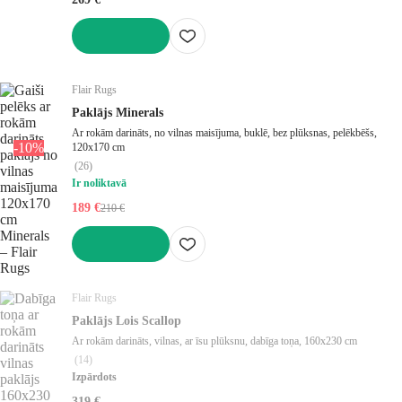
LIKT GROZĀ
Flair Rugs
Paklājs Minerals
Ar rokām darināts, no vilnas maisījuma, buklē, bez plūksnas, pelēkbēšs,
-10%
120x170 cm
(
26
)
Ir noliktavā
189 €
210 €
LIKT GROZĀ
Flair Rugs
Paklājs Lois Scallop
Ar rokām darināts, vilnas, ar īsu plūksnu, dabīga toņa, 160x230 cm
(
14
)
Izpārdots
319 €