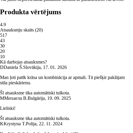
Produkta vērtējums
4.9
Atsauksmju skaits
(
20
)
5
17
4
3
3
0
2
0
1
0
Kā darbojas atsauksmes?
D
Daniela Š.
Slovākija
,
17. 01. 2026
Man ļoti patīk krāsa un kombinācija ar apmali. Tā piešķir paklājam
stila pieskārienu.
Šī atsauksme tika automātiski tulkota.
М
Михаела В.
Bulgārija
,
19. 09. 2025
Lieliski!
Šī atsauksme tika automātiski tulkota.
K
Krystyna T.
Polija
,
22. 11. 2024