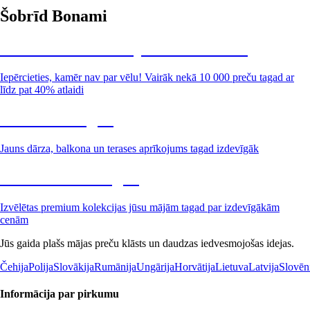
Šobrīd Bonami
Summer Sale: līdz pat 40% atlaide
Iepērcieties, kamēr nav par vēlu! Vairāk nekā 10 000 preču tagad ar
līdz pat 40% atlaidi
Dārzs izdevīgāk
Jauns dārza, balkona un terases aprīkojums tagad izdevīgāk
Premium izdevīgāk
Izvēlētas premium kolekcijas jūsu mājām tagad par izdevīgākām
cenām
Jūs gaida plašs mājas preču klāsts un daudzas iedvesmojošas idejas.
Čehija
Polija
Slovākija
Rumānija
Ungārija
Horvātija
Lietuva
Latvija
Slovēn
Informācija par pirkumu