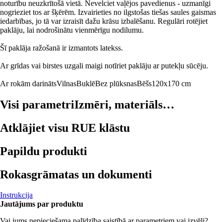
noturību neuzkrītošā vietā. Nevelciet vaļējos pavedienus - uzmanīgi
nogrieziet tos ar šķērēm. Izvairieties no ilgstošas tiešas saules gaismas
iedarbības, jo tā var izraisīt dažu krāsu izbalēšanu. Regulāri rotējiet
paklāju, lai nodrošinātu vienmērīgu nodilumu.
Šī paklāja ražošanā ir izmantots latekss.
Ar grīdas vai birstes uzgali maigi notīriet paklāju ar putekļu sūcēju.
Ar rokām darināts
Vilnas
Buklē
Bez plūksnas
Bēšs
120x170 cm
Visi parametri
Izmēri, materiāls…
Atklājiet visu RUE klāstu
Papildu produkti
Rokasgrāmatas un dokumenti
Instrukcija
Jautājums par produktu
Vai jums nepieciešama palīdzība saistībā ar parametriem vai izvēli?