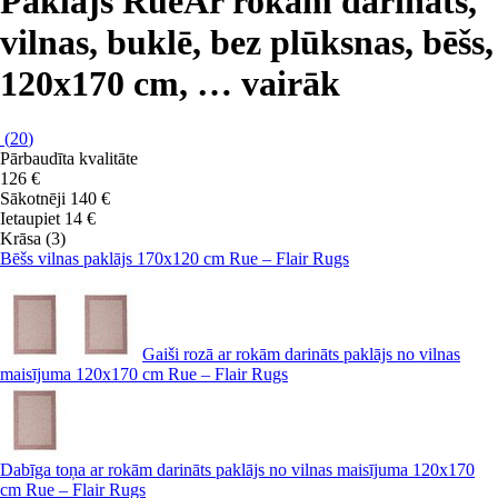
Paklājs Rue
Ar rokām darināts,
vilnas, buklē, bez plūksnas, bēšs,
120x170 cm
, …
vairāk
(
20
)
Pārbaudīta kvalitāte
126 €
Sākotnēji
140 €
Ietaupiet 14 €
Krāsa (3)
Bēšs vilnas paklājs 170x120 cm Rue – Flair Rugs
Gaiši rozā ar rokām darināts paklājs no vilnas
maisījuma 120x170 cm Rue – Flair Rugs
Dabīga toņa ar rokām darināts paklājs no vilnas maisījuma 120x170
cm Rue – Flair Rugs