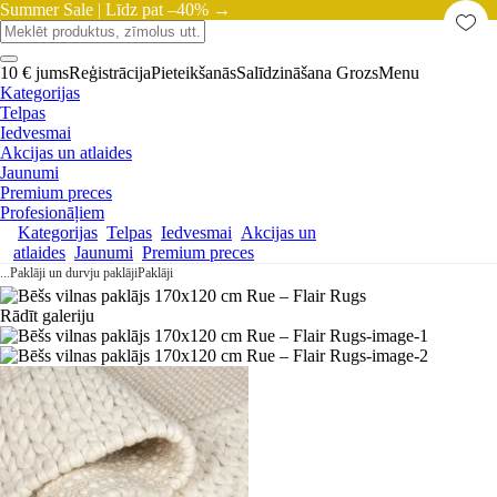
Summer Sale |
Līdz pat –40% →
10 € jums
Reģistrācija
Pieteikšanās
Salīdzināšana
Grozs
Menu
Kategorijas
Telpas
Iedvesmai
Akcijas un atlaides
Jaunumi
Premium preces
Profesionāļiem
Kategorijas
Telpas
Iedvesmai
Akcijas un
atlaides
Jaunumi
Premium preces
...
Paklāji un durvju paklāji
Paklāji
Rādīt galeriju