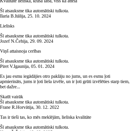
Kvalitāte lieliska, krāsa laba, viss kā attēlā
Šī atsauksme tika automātiski tulkota.
Ilaria B.
Itālija
,
25. 10. 2024
Lielisks
Šī atsauksme tika automātiski tulkota.
Jozef N.
Čehija
,
29. 09. 2024
Viņš attaisnoja cerības
Šī atsauksme tika automātiski tulkota.
Piret V.
Igaunija
,
05. 01. 2024
Es jau esmu iegādājies otro paklāju no jums, un es esmu ļoti
apmierināts, jums ir ļoti liela izvēle, un ir ļoti grūti izvēlēties starp tiem,
bet dažre...
Skatīt vairāk
Šī atsauksme tika automātiski tulkota.
Frane R.
Horvātija
,
30. 12. 2022
Tas ir tieši tas, ko mēs meklējām, lieliska kvalitāte
Šī atsauksme tika automātiski tulkota.