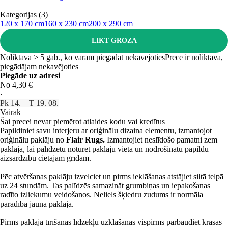
Kategorijas (3)
120 x 170 cm
160 x 230 cm
200 x 290 cm
LIKT GROZĀ
Noliktavā > 5 gab., ko varam piegādāt nekavējoties
Prece ir noliktavā,
piegādājam nekavējoties
Piegāde uz adresi
No 4,30 €
·
Pk 14. – T 19. 08.
Vairāk
Šai precei nevar piemērot atlaides kodu vai kredītus
Papildiniet savu interjeru ar oriģinālu dizaina elementu, izmantojot
oriģinālu paklāju no
Flair Rugs.
Izmantojiet neslīdošo pamatni zem
paklāja, lai palīdzētu noturēt paklāju vietā un nodrošinātu papildu
aizsardzību cietajām grīdām.
Pēc atvēršanas paklāju izvelciet un pirms ieklāšanas atstājiet siltā telpā
uz 24 stundām. Tas palīdzēs samazināt grumbiņas un iepakošanas
radīto izliekumu veidošanos. Neliels šķiedru zudums ir normāla
parādība jaunā paklājā.
Pirms paklāja tīrīšanas līdzekļu uzklāšanas vispirms pārbaudiet krāsas