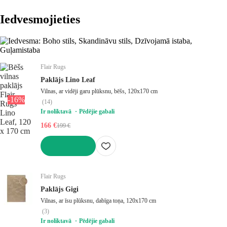
Iedvesmojieties
Flair Rugs
Paklājs Lino Leaf
Vilnas, ar vidēji garu plūksnu, bēšs, 120x170 cm
-16%
(
14
)
Ir noliktavā
Pēdējie gabali
166 €
199 €
LIKT GROZĀ
Flair Rugs
Paklājs Gigi
Vilnas, ar īsu plūksnu, dabīga toņa, 120x170 cm
(
3
)
Ir noliktavā
Pēdējie gabali