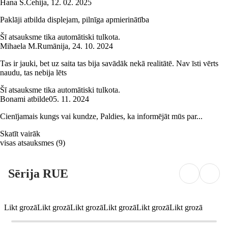
Hana Š.
Čehija
,
12. 02. 2025
Paklāji atbilda displejam, pilnīga apmierinātība
Šī atsauksme tika automātiski tulkota.
Mihaela M.
Rumānija
,
24. 10. 2024
Tas ir jauki, bet uz saita tas bija savādāk nekā realitātē. Nav īsti vērts
naudu, tas nebija lēts
Šī atsauksme tika automātiski tulkota.
Bonami atbilde
05. 11. 2024
Cienījamais kungs vai kundze, Paldies, ka informējāt mūs par...
Skatīt vairāk
visas atsauksmes
(
9
)
Sērija RUE
Likt grozā
Likt grozā
Likt grozā
Likt grozā
Likt grozā
Likt grozā