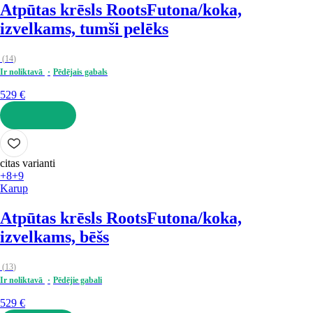
Atpūtas krēsls Roots
Futona/koka,
izvelkams, tumši pelēks
(
14
)
Ir noliktavā
Pēdējais gabals
529 €
LIKT GROZĀ
citas varianti
+8
+9
Karup
Atpūtas krēsls Roots
Futona/koka,
izvelkams, bēšs
(
13
)
Ir noliktavā
Pēdējie gabali
529 €