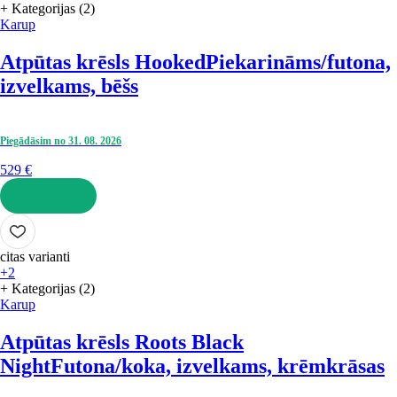
+ Kategorijas (2)
Karup
Atpūtas krēsls Hooked
Piekarināms/futona,
izvelkams, bēšs
Piegādāsim no 31. 08. 2026
529 €
LIKT GROZĀ
citas varianti
+2
+ Kategorijas (2)
Karup
Atpūtas krēsls Roots Black
Night
Futona/koka, izvelkams, krēmkrāsas