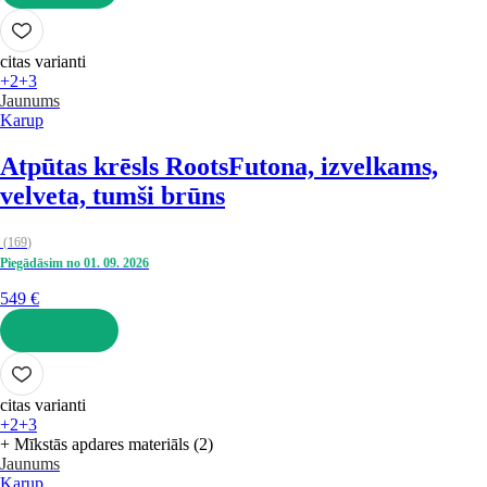
LIKT GROZĀ
citas varianti
+2
+3
Jaunums
Karup
Atpūtas krēsls Roots
Futona, izvelkams,
velveta, tumši brūns
(
169
)
Piegādāsim no 01. 09. 2026
549 €
LIKT GROZĀ
citas varianti
+2
+3
+ Mīkstās apdares materiāls (2)
Jaunums
Karup