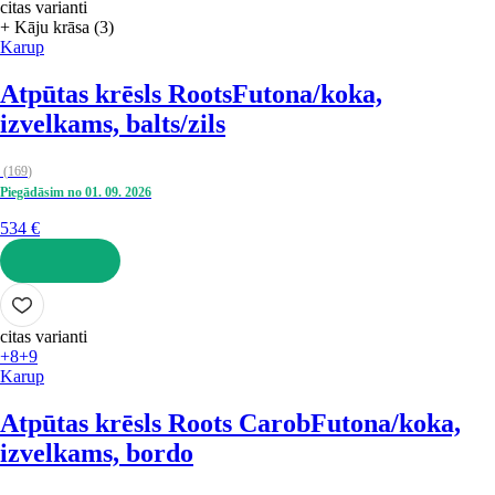
citas varianti
+ Kāju krāsa (3)
Karup
Atpūtas krēsls Roots
Futona/koka,
izvelkams, balts/zils
(
169
)
Piegādāsim no 01. 09. 2026
534 €
LIKT GROZĀ
citas varianti
+8
+9
Karup
Atpūtas krēsls Roots Carob
Futona/koka,
izvelkams, bordo