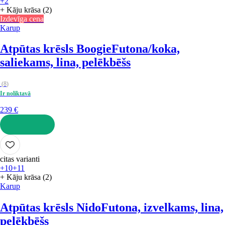
+2
+ Kāju krāsa (2)
Izdevīga cena
Karup
Atpūtas krēsls Boogie
Futona/koka,
saliekams, lina, pelēkbēšs
(
8
)
Ir noliktavā
239 €
LIKT GROZĀ
citas varianti
+10
+11
+ Kāju krāsa (2)
Karup
Atpūtas krēsls Nido
Futona, izvelkams, lina,
pelēkbēšs