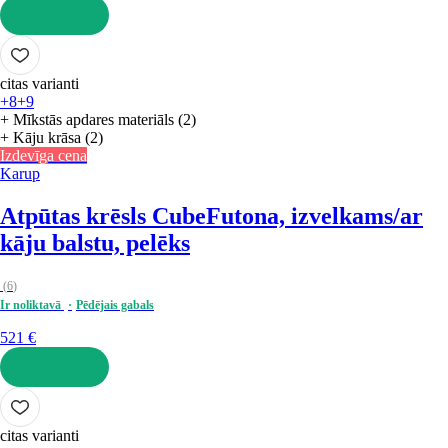
LIKT GROZĀ
citas varianti
+8
+9
+ Mīkstās apdares materiāls (2)
+ Kāju krāsa (2)
Izdevīga cena
Karup
Atpūtas krēsls Cube
Futona, izvelkams/ar
kāju balstu, pelēks
(
6
)
Ir noliktavā
Pēdējais gabals
521 €
LIKT GROZĀ
citas varianti