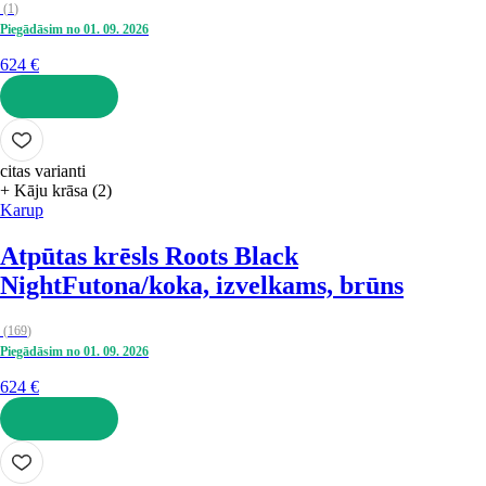
(
1
)
Piegādāsim no 01. 09. 2026
624 €
LIKT GROZĀ
citas varianti
+ Kāju krāsa (2)
Karup
Atpūtas krēsls Roots Black
Night
Futona/koka, izvelkams, brūns
(
169
)
Piegādāsim no 01. 09. 2026
624 €
LIKT GROZĀ