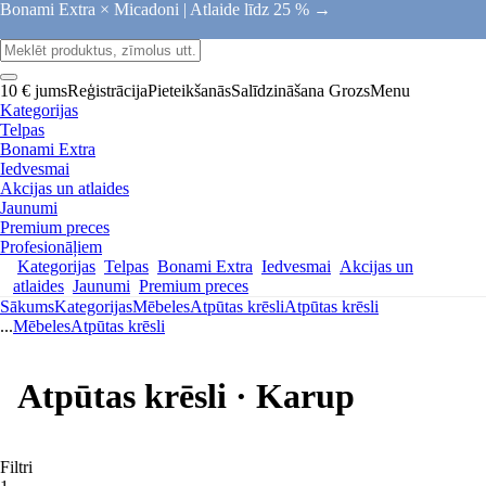
Bonami Extra × Micadoni |
Atlaide līdz 25 % →
10 € jums
Reģistrācija
Pieteikšanās
Salīdzināšana
Grozs
Menu
Kategorijas
Telpas
Bonami Extra
Iedvesmai
Akcijas un atlaides
Jaunumi
Premium preces
Profesionāļiem
Kategorijas
Telpas
Bonami Extra
Iedvesmai
Akcijas un
atlaides
Jaunumi
Premium preces
Sākums
Kategorijas
Mēbeles
Atpūtas krēsli
Atpūtas krēsli
...
Mēbeles
Atpūtas krēsli
Atpūtas krēsli · Karup
Filtri