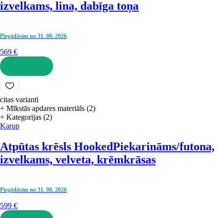
izvelkams, lina, dabīga toņa
Piegādāsim no 31. 08. 2026
569 €
LIKT GROZĀ
citas varianti
+ Mīkstās apdares materiāls (2)
+ Kategorijas (2)
Karup
Atpūtas krēsls Hooked
Piekarināms/futona,
izvelkams, velveta, krēmkrāsas
Piegādāsim no 31. 08. 2026
599 €