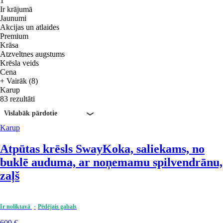
1
Ir krājumā
Jaunumi
Akcijas un atlaides
Premium
Krāsa
Atzveltnes augstums
Krēsla veids
Cena
+ Vairāk (8)
Karup
83 rezultāti
Vislabāk pārdotie
Karup
Atpūtas krēsls Sway
Koka, saliekams, no
buklē auduma, ar noņemamu spilvendrānu,
zaļš
Ir noliktavā
Pēdējais gabals
609 €