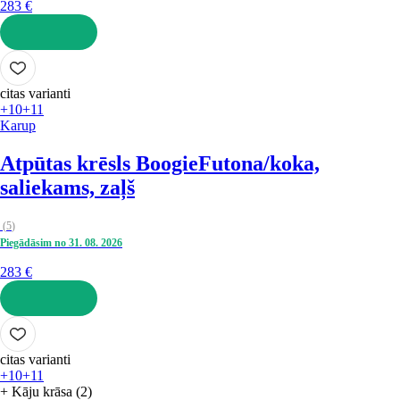
283 €
LIKT GROZĀ
citas varianti
+10
+11
Karup
Atpūtas krēsls Boogie
Futona/koka,
saliekams, zaļš
(
5
)
Piegādāsim no 31. 08. 2026
283 €
LIKT GROZĀ
citas varianti
+10
+11
+ Kāju krāsa (2)