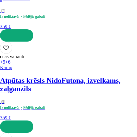
(
7
)
Ir noliktavā
Pēdējie gabali
359 €
LIKT GROZĀ
citas varianti
+5
+6
Karup
Atpūtas krēsls Nido
Futona, izvelkams,
zaļganzils
(
5
)
Ir noliktavā
Pēdējie gabali
359 €
LIKT GROZĀ