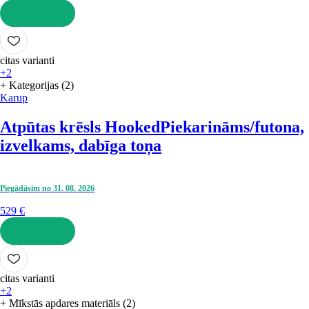
LIKT GROZĀ
citas varianti
+2
+ Kategorijas (2)
Karup
Atpūtas krēsls Hooked
Piekarināms/futona,
izvelkams, dabīga toņa
Piegādāsim no 31. 08. 2026
529 €
LIKT GROZĀ
citas varianti
+2
+ Mīkstās apdares materiāls (2)