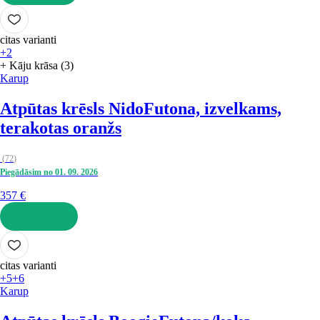
LIKT GROZĀ
citas varianti
+2
+ Kāju krāsa (3)
Karup
Atpūtas krēsls Nido
Futona, izvelkams,
terakotas oranžs
(
72
)
Piegādāsim no 01. 09. 2026
357 €
LIKT GROZĀ
citas varianti
+5
+6
Karup