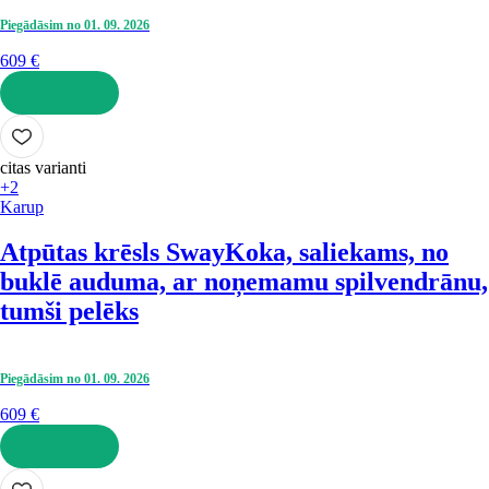
Piegādāsim no 01. 09. 2026
609 €
LIKT GROZĀ
citas varianti
+2
Karup
Atpūtas krēsls Sway
Koka, saliekams, no
buklē auduma, ar noņemamu spilvendrānu,
tumši pelēks
Piegādāsim no 01. 09. 2026
609 €
LIKT GROZĀ