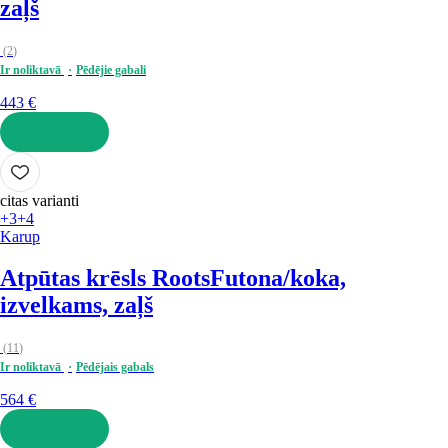
zaļš
(
2
)
Ir noliktavā
Pēdējie gabali
443 €
LIKT GROZĀ
citas varianti
+3
+4
Karup
Atpūtas krēsls Roots
Futona/koka,
izvelkams, zaļš
(
11
)
Ir noliktavā
Pēdējais gabals
564 €