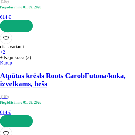
(
169
)
Piegādāsim no 01. 09. 2026
614 €
LIKT GROZĀ
citas varianti
+2
+ Kāju krāsa (2)
Karup
Atpūtas krēsls Roots Carob
Futona/koka,
izvelkams, bēšs
(
169
)
Piegādāsim no 01. 09. 2026
614 €
LIKT GROZĀ