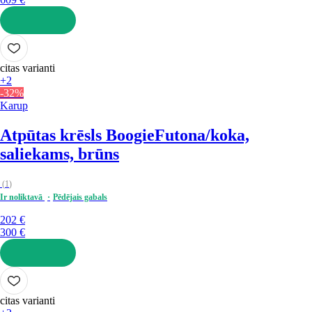
LIKT GROZĀ
citas varianti
+2
-32%
Karup
Atpūtas krēsls Boogie
Futona/koka,
saliekams, brūns
(
1
)
Ir noliktavā
Pēdējais gabals
202 €
300 €
LIKT GROZĀ
citas varianti