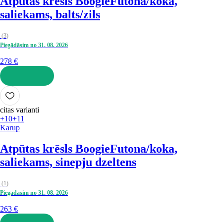
Atpūtas krēsls Boogie
Futona/koka,
saliekams, balts/zils
(
3
)
Piegādāsim no 31. 08. 2026
278 €
LIKT GROZĀ
citas varianti
+10
+11
Karup
Atpūtas krēsls Boogie
Futona/koka,
saliekams, sinepju dzeltens
(
1
)
Piegādāsim no 31. 08. 2026
263 €