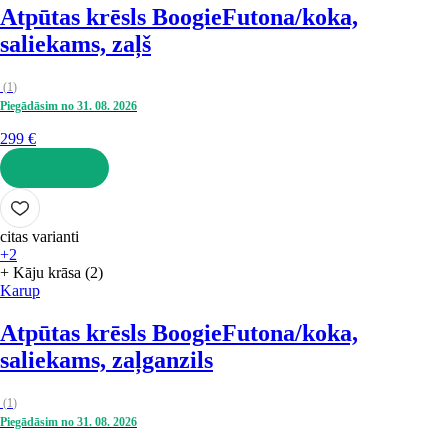
Atpūtas krēsls Boogie
Futona/koka,
saliekams, zaļš
(
1
)
Piegādāsim no 31. 08. 2026
299 €
LIKT GROZĀ
citas varianti
+2
+ Kāju krāsa (2)
Karup
Atpūtas krēsls Boogie
Futona/koka,
saliekams, zaļganzils
(
1
)
Piegādāsim no 31. 08. 2026