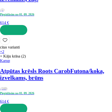
(
1
)
Piegādāsim no 01. 09. 2026
614 €
LIKT GROZĀ
citas varianti
+2
+ Kāju krāsa (2)
Karup
Atpūtas krēsls Roots Carob
Futona/koka,
izvelkams, brūns
(
169
)
Piegādāsim no 01. 09. 2026
614 €