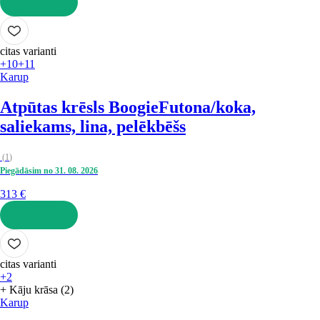
LIKT GROZĀ
citas varianti
+10
+11
Karup
Atpūtas krēsls Boogie
Futona/koka,
saliekams, lina, pelēkbēšs
(
1
)
Piegādāsim no 31. 08. 2026
313 €
LIKT GROZĀ
citas varianti
+2
+ Kāju krāsa (2)
Karup