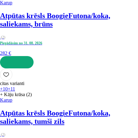
Karup
Atpūtas krēsls Boogie
Futona/koka,
saliekams, brūns
(
2
)
Piegādāsim no 31. 08. 2026
282 €
LIKT GROZĀ
citas varianti
+10
+11
+ Kāju krāsa (2)
Karup
Atpūtas krēsls Boogie
Futona/koka,
saliekams, tumši zils
(
2
)