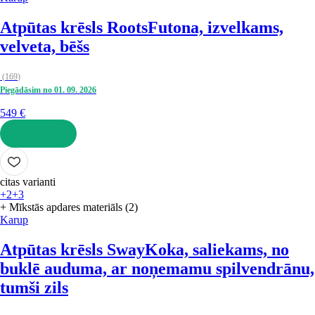
Atpūtas krēsls Roots
Futona, izvelkams,
velveta, bēšs
(
169
)
Piegādāsim no 01. 09. 2026
549 €
LIKT GROZĀ
citas varianti
+2
+3
+ Mīkstās apdares materiāls (2)
Karup
Atpūtas krēsls Sway
Koka, saliekams, no
buklē auduma, ar noņemamu spilvendrānu,
tumši zils