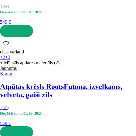
(
169
)
Piegādāsim no 01. 09. 2026
549 €
LIKT GROZĀ
citas varianti
+2
+3
+ Mīkstās apdares materiāls (2)
Jaunums
Karup
Atpūtas krēsls Roots
Futona, izvelkams,
velveta, gaiši zils
(
169
)
Piegādāsim no 01. 09. 2026
549 €