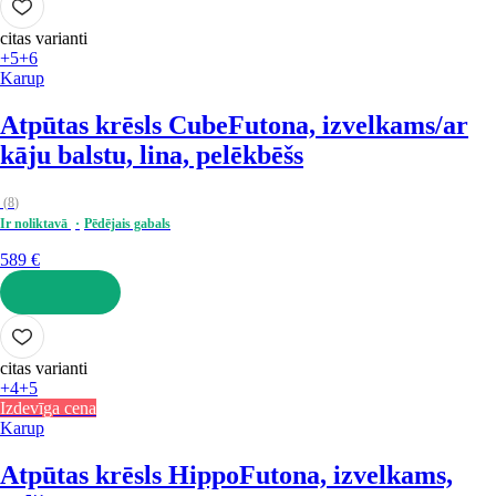
citas varianti
+5
+6
Karup
Atpūtas krēsls Cube
Futona, izvelkams/ar
kāju balstu, lina, pelēkbēšs
(
8
)
Ir noliktavā
Pēdējais gabals
589 €
LIKT GROZĀ
citas varianti
+4
+5
Izdevīga cena
Karup
Atpūtas krēsls Hippo
Futona, izvelkams,