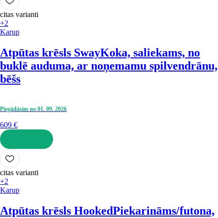
citas varianti
+2
Karup
Atpūtas krēsls Sway
Koka, saliekams, no
buklē auduma, ar noņemamu spilvendrānu,
bēšs
Piegādāsim no 01. 09. 2026
609 €
LIKT GROZĀ
citas varianti
+2
Karup
Atpūtas krēsls Hooked
Piekarināms/futona,