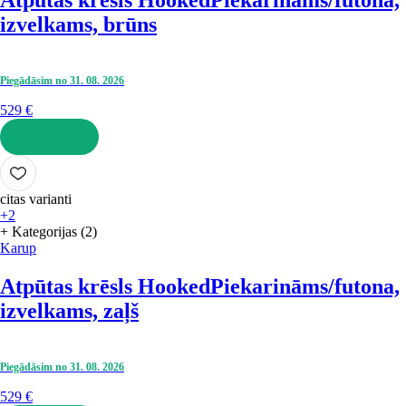
Atpūtas krēsls Hooked
Piekarināms/futona,
izvelkams, brūns
Piegādāsim no 31. 08. 2026
529 €
LIKT GROZĀ
citas varianti
+2
+ Kategorijas (2)
Karup
Atpūtas krēsls Hooked
Piekarināms/futona,
izvelkams, zaļš
Piegādāsim no 31. 08. 2026
529 €