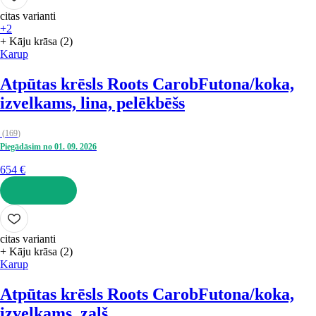
citas varianti
+2
+ Kāju krāsa (2)
Karup
Atpūtas krēsls Roots Carob
Futona/koka,
izvelkams, lina, pelēkbēšs
(
169
)
Piegādāsim no 01. 09. 2026
654 €
LIKT GROZĀ
citas varianti
+ Kāju krāsa (2)
Karup
Atpūtas krēsls Roots Carob
Futona/koka,
izvelkams, zaļš