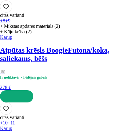
LIKT GROZĀ
citas varianti
+8
+9
+ Mīkstās apdares materiāls (2)
+ Kāju krāsa (2)
Karup
Atpūtas krēsls Boogie
Futona/koka,
saliekams, bēšs
(
6
)
Ir noliktavā
Pēdējais gabals
278 €
LIKT GROZĀ
citas varianti
+10
+11
Karup