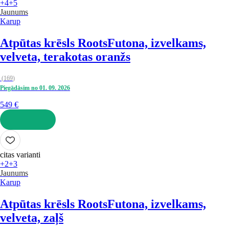
+4
+5
Jaunums
Karup
Atpūtas krēsls Roots
Futona, izvelkams,
velveta, terakotas oranžs
(
169
)
Piegādāsim no 01. 09. 2026
549 €
LIKT GROZĀ
citas varianti
+2
+3
Jaunums
Karup
Atpūtas krēsls Roots
Futona, izvelkams,
velveta, zaļš