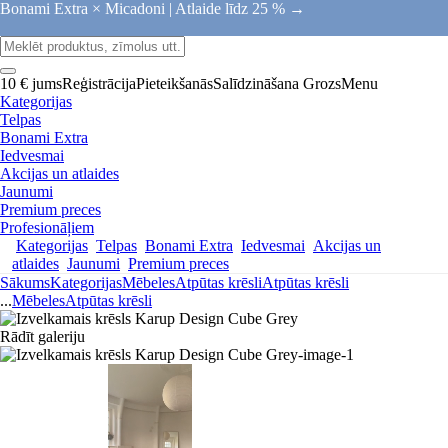
Bonami Extra × Micadoni |
Atlaide līdz 25 % →
10 € jums
Reģistrācija
Pieteikšanās
Salīdzināšana
Grozs
Menu
Kategorijas
Telpas
Bonami Extra
Iedvesmai
Akcijas un atlaides
Jaunumi
Premium preces
Profesionāļiem
Kategorijas
Telpas
Bonami Extra
Iedvesmai
Akcijas un
atlaides
Jaunumi
Premium preces
Sākums
Kategorijas
Mēbeles
Atpūtas krēsli
Atpūtas krēsli
...
Mēbeles
Atpūtas krēsli
Rādīt galeriju