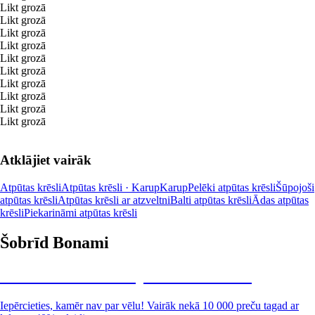
Likt grozā
Likt grozā
Likt grozā
Likt grozā
Likt grozā
Likt grozā
Likt grozā
Likt grozā
Likt grozā
Likt grozā
Atklājiet vairāk
Atpūtas krēsli
Atpūtas krēsli · Karup
Karup
Pelēki atpūtas krēsli
Šūpojoši
atpūtas krēsli
Atpūtas krēsli ar atzveltni
Balti atpūtas krēsli
Ādas atpūtas
krēsli
Piekarināmi atpūtas krēsli
Šobrīd Bonami
Summer Sale: līdz pat 40% atlaide
Iepērcieties, kamēr nav par vēlu! Vairāk nekā 10 000 preču tagad ar