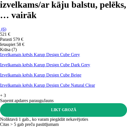
izvelkams/ar kāju balstu, pelēks
,
…
vairāk
(
6
)
521 €
Parasti 579 €
Ietaupiet 58 €
Krāsa (7)
Izvelkamais krēsls Karup Design Cube Grey
Izvelkamais krēsls Karup Design Cube Dark Grey
Izvelkamais krēsls Karup Design Cube Beige
Izvelkamais krēsls Karup Design Cube Natural Clear
+
3
Saņemt apdares paraugu
Jauns
LIKT GROZĀ
Noliktavā 1 gab., ko varam piegādāt nekavējoties
Citas > 5 gab preču pasūtījumam