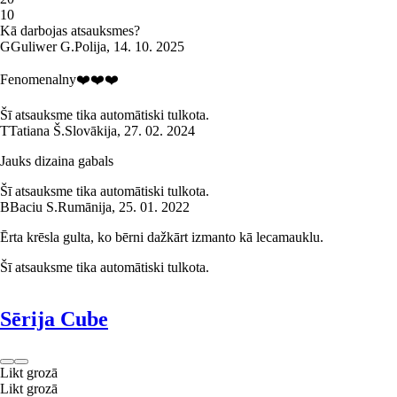
1
0
Kā darbojas atsauksmes?
G
Guliwer G.
Polija
,
14. 10. 2025
Fenomenalny❤️❤️❤️
Šī atsauksme tika automātiski tulkota.
T
Tatiana Š.
Slovākija
,
27. 02. 2024
Jauks dizaina gabals
Šī atsauksme tika automātiski tulkota.
B
Baciu S.
Rumānija
,
25. 01. 2022
Ērta krēsla gulta, ko bērni dažkārt izmanto kā lecamauklu.
Šī atsauksme tika automātiski tulkota.
Sērija Cube
Likt grozā
Likt grozā