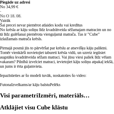
Piegāde uz adresi
No 34,99 €
·
No O 18. 08.
Vairāk
Šai precei nevar piemērot atlaides kodu vai kredītus
No krēsla ar kāju soliņu līdz kvadrātveida sēžamajam matracim un no
tā līdz gulēšanai piemērota vienguļamā matrača. Tas ir "Cube"
izlaižamais matrača krēsls.
Pirmajā posmā jūs to pārvēršat par krēslu ar atsevišķu kāju paliktni.
Tomēr vienkārši novietojiet tabureti krēsla vidū, un uzreiz iegūsiet
augstāku kvadrātveida sēžam matraci. Vai jūsu viesi paliek līdz vēlam
vakaram? Pilnībā izvelciet matraci, ievietojiet kāju soliņu atpakaļ iekšā,
un jums ir ērta guļamvieta.
Iepazīstieties ar šo modeli tuvāk, noskatoties šo video:
Futona
Izvelkams/ar kāju balstu
Pelēks
Visi parametri
Izmēri, materiāls…
Atklājiet visu Cube klāstu