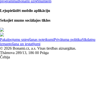
programma
Bonami uzņēmumiem
Lejupielādēt mobilo aplikāciju
Sekojiet mums sociālajos tīklos
Pakalpojumu sniegšanas noteikumi
Privātuma politika
Sīkdatņu
izmantošana un iestatījumi
© 2026 Bonami.cz, a.s. Visas tiesības aizsargātas.
Thámova 289/13, 186 00 Prāga
Čehija