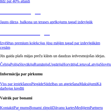
līdz pat 40% atlaidi
Dārzs izdevīgāk
Jauns dārza, balkona un terases aprīkojums tagad izdevīgāk
Premium izdevīgāk
Izvēlētas premium kolekcijas jūsu mājām tagad par izdevīgākām
cenām
Jūs gaida plašs mājas preču klāsts un daudzas iedvesmojošas idejas.
Čehija
Polija
Slovākija
Rumānija
Ungārija
Horvātija
Lietuva
Latvija
Slovēn
Informācija par pirkumu
Viss par iepirkšanos
Piegāde
Sūdzības un atgriešana
Maksājumi
Kā
darbojas kredīti
Vairāk par bonami
Kontakti
Par mums
Bonami zīmoli
Dāvanu kartes
Medijiem
Partneru