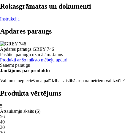
Rokasgrāmatas un dokumenti
Instrukcija
Apdares paraugs
Apdares paraugs
GREY 746
Pasūtiet paraugu uz mājām.
Jauns
Produkti ar šo mīksto mēbeļu apdari.
Saņemt paraugu
Jautājums par produktu
Vai jums nepieciešama palīdzība saistībā ar parametriem vai izvēli?
Produkta vērtējums
5
Atsauksmju skaits
(
6
)
5
6
4
0
3
0
2
0