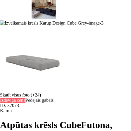
Skatīt visus foto
(+24)
Izdevīga cena
Pēdējais gabals
ID: 37073
Karup
Atpūtas krēsls Cube
Futona,