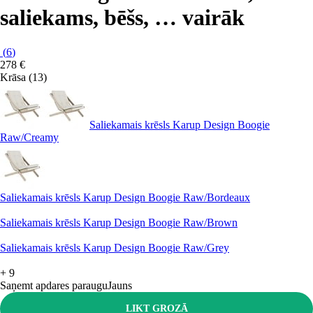
saliekams, bēšs
, …
vairāk
(
6
)
278 €
Krāsa (13)
Saliekamais krēsls Karup Design Boogie
Raw/Creamy
Saliekamais krēsls Karup Design Boogie Raw/Bordeaux
Saliekamais krēsls Karup Design Boogie Raw/Brown
Saliekamais krēsls Karup Design Boogie Raw/Grey
+
9
Saņemt apdares paraugu
Jauns
LIKT GROZĀ