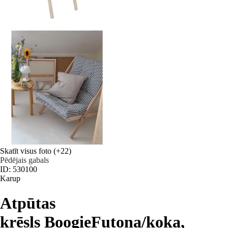
Skatīt visus foto
(+22)
Pēdējais gabals
ID: 530100
Karup
Atpūtas
krēsls Boogie
Futona/koka,