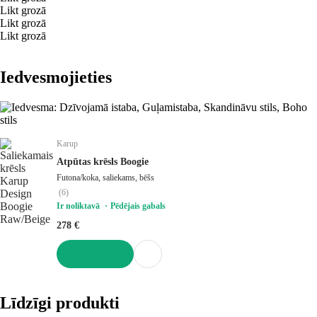
Likt grozā
Likt grozā
Likt grozā
Iedvesmojieties
Karup
Atpūtas krēsls Boogie
Futona/koka, saliekams, bēšs
(
6
)
Ir noliktavā
Pēdējais gabals
278 €
LIKT GROZĀ
Līdzīgi produkti