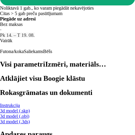
Noliktavā 1 gab., ko varam piegādāt nekavējoties
Citas > 5 gab preču pasūtījumam
Piegāde uz adresi
Bez maksas
·
Pk 14. – T 19. 08.
Vairāk
Futona/koka
Saliekams
Bēšs
Visi parametri
Izmēri, materiāls…
Atklājiet visu Boogie klāstu
Rokasgrāmatas un dokumenti
Instrukcija
3d model (.skp)
3d model (.obj)
3d model (.3ds)
Apdares paraugs