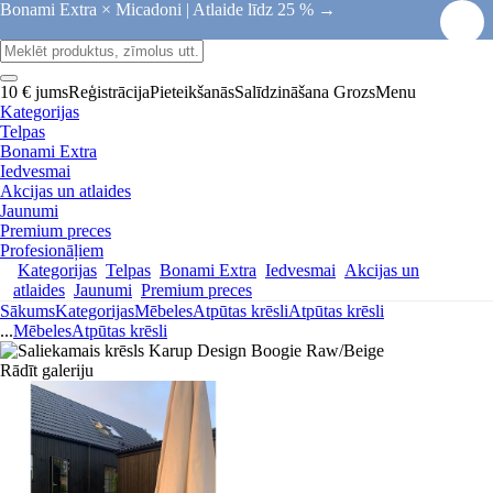
Bonami Extra × Micadoni |
Atlaide līdz 25 % →
10 € jums
Reģistrācija
Pieteikšanās
Salīdzināšana
Grozs
Menu
Kategorijas
Telpas
Bonami Extra
Iedvesmai
Akcijas un atlaides
Jaunumi
Premium preces
Profesionāļiem
Kategorijas
Telpas
Bonami Extra
Iedvesmai
Akcijas un
atlaides
Jaunumi
Premium preces
Sākums
Kategorijas
Mēbeles
Atpūtas krēsli
Atpūtas krēsli
...
Mēbeles
Atpūtas krēsli
Rādīt galeriju