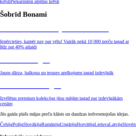
krēsli
Piekarināmi atpūtas krēsli
Šobrīd Bonami
Summer Sale: līdz pat 40% atlaide
Iepērcieties, kamēr nav par vēlu! Vairāk nekā 10 000 preču tagad ar
līdz pat 40% atlaidi
Dārzs izdevīgāk
Jauns dārza, balkona un terases aprīkojums tagad izdevīgāk
Premium izdevīgāk
Izvēlētas premium kolekcijas jūsu mājām tagad par izdevīgākām
cenām
Jūs gaida plašs mājas preču klāsts un daudzas iedvesmojošas idejas.
Čehija
Polija
Slovākija
Rumānija
Ungārija
Horvātija
Lietuva
Latvija
Slovēn