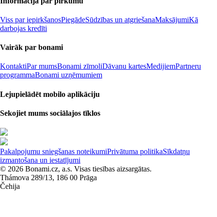
Informācija par pirkumu
Viss par iepirkšanos
Piegāde
Sūdzības un atgriešana
Maksājumi
Kā
darbojas kredīti
Vairāk par bonami
Kontakti
Par mums
Bonami zīmoli
Dāvanu kartes
Medijiem
Partneru
programma
Bonami uzņēmumiem
Lejupielādēt mobilo aplikāciju
Sekojiet mums sociālajos tīklos
Pakalpojumu sniegšanas noteikumi
Privātuma politika
Sīkdatņu
izmantošana un iestatījumi
© 2026 Bonami.cz, a.s. Visas tiesības aizsargātas.
Thámova 289/13, 186 00 Prāga
Čehija