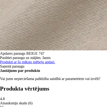
Apdares paraugs
BEIGE 747
Pasūtiet paraugu uz mājām.
Jauns
Produkti ar šo mīksto mēbeļu apdari.
Saņemt paraugu
Jautājums par produktu
Vai jums nepieciešama palīdzība saistībā ar parametriem vai izvēli?
Produkta vērtējums
4.8
Atsauksmju skaits
(
6
)