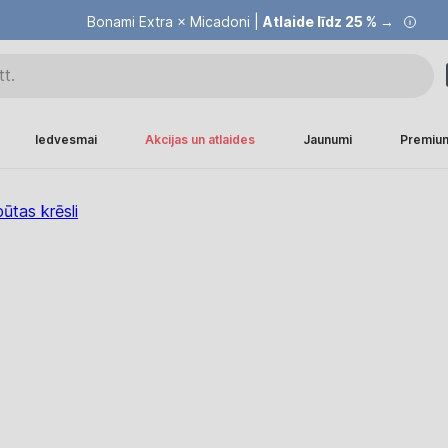
Bonami Extra × Micadoni |
Atlaide līdz 25 % →
Iedvesmai
Akcijas un atlaides
Jaunumi
Premiu
pūtas krēsli