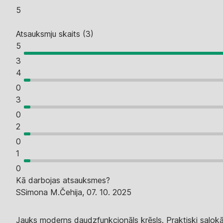
5
Atsauksmju skaits
(
3
)
5
3
4
0
3
0
2
0
1
0
Kā darbojas atsauksmes?
S
Simona M.
Čehija
,
07. 10. 2025
Jauks moderns daudzfunkcionāls krēsls. Praktiski salokā