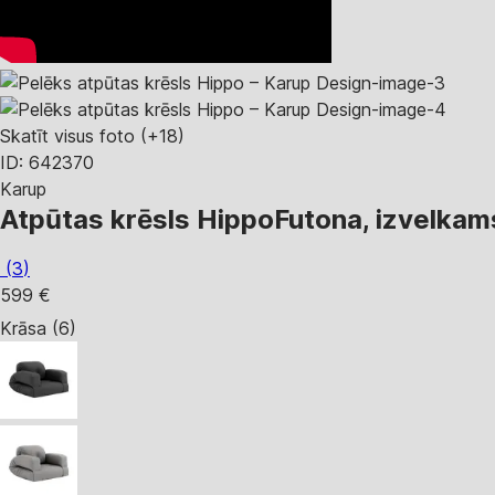
Skatīt visus foto
(+18)
ID: 642370
Karup
Atpūtas krēsls Hippo
Futona, izvelkam
(
3
)
599 €
Krāsa (6)