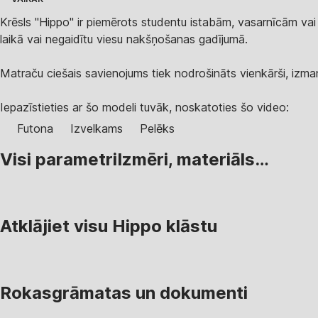
Krēsls "Hippo" ir piemērots studentu istabām, vasarnīcām vai 
laikā vai negaidītu viesu nakšņošanas gadījumā.
Matraču ciešais savienojums tiek nodrošināts vienkārši, izman
Iepazīstieties ar šo modeli tuvāk, noskatoties šo video:
Futona
Izvelkams
Pelēks
Visi parametri
Izmēri, materiāls…
Atklājiet visu Hippo klāstu
Rokasgrāmatas un dokumenti