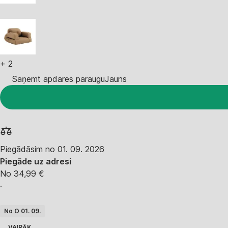
+
2
Saņemt apdares paraugu
Jauns
Piegādāsim no 01. 09. 2026
Piegāde uz adresi
No 34,99 €
·
No O 01. 09.
VAIRĀK