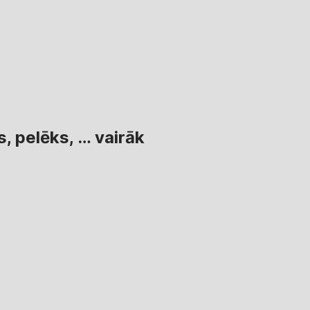
s, pelēks
, …
vairāk