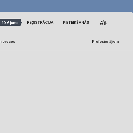
REĢISTRĀCIJA
PIETEIKŠANĀS
10 € jums
m preces
Profesionāļiem