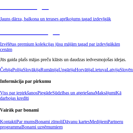
Dārzs izdevīgāk
Jauns dārza, balkona un terases aprīkojums tagad izdevīgāk
Premium izdevīgāk
Izvēlētas premium kolekcijas jūsu mājām tagad par izdevīgākām
cenām
Jūs gaida plašs mājas preču klāsts un daudzas iedvesmojošas idejas.
Čehija
Polija
Slovākija
Rumānija
Ungārija
Horvātija
Lietuva
Latvija
Slovēn
Informācija par pirkumu
Viss par iepirkšanos
Piegāde
Sūdzības un atgriešana
Maksājumi
Kā
darbojas kredīti
Vairāk par bonami
Kontakti
Par mums
Bonami zīmoli
Dāvanu kartes
Medijiem
Partneru
programma
Bonami uzņēmumiem