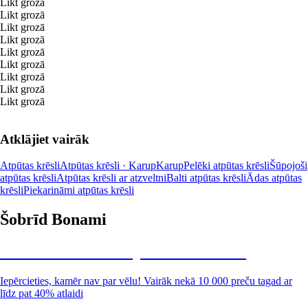
Likt grozā
Likt grozā
Likt grozā
Likt grozā
Likt grozā
Likt grozā
Likt grozā
Likt grozā
Likt grozā
Atklājiet vairāk
Atpūtas krēsli
Atpūtas krēsli · Karup
Karup
Pelēki atpūtas krēsli
Šūpojoši
atpūtas krēsli
Atpūtas krēsli ar atzveltni
Balti atpūtas krēsli
Ādas atpūtas
krēsli
Piekarināmi atpūtas krēsli
Šobrīd Bonami
Summer Sale: līdz pat 40% atlaide
Iepērcieties, kamēr nav par vēlu! Vairāk nekā 10 000 preču tagad ar
līdz pat 40% atlaidi