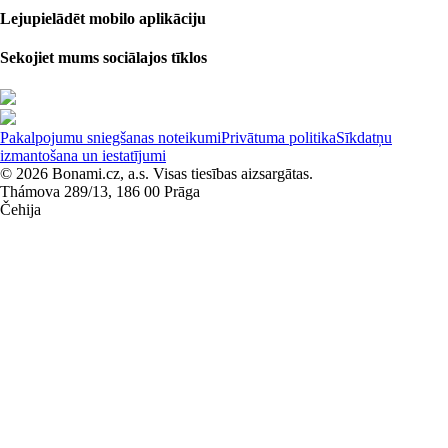
Lejupielādēt mobilo aplikāciju
Sekojiet mums sociālajos tīklos
Pakalpojumu sniegšanas noteikumi
Privātuma politika
Sīkdatņu
izmantošana un iestatījumi
© 2026 Bonami.cz, a.s. Visas tiesības aizsargātas.
Thámova 289/13, 186 00 Prāga
Čehija