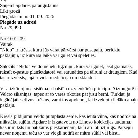
Saņemt apdares paraugu
Jauns
Likt grozā
Piegādāsim no 01. 09. 2026
Piegāde uz adresi
No 29,99 €
·
No O 01. 09.
Vairāk
"Nido" ir krēsls, kuru jūs varat pārvērst par pusapaļu, perfektu
paklājiņu, uz kura īsā laikā var gulēt vai spēlēties.
Salocīts "Nido" veido nelielu ligzdiņu, kurā var gulēt, lasīt grāmatas,
rakstīt e-pastus planšetdatorā vai sarunāties pa tālruni ar draugiem. Kad
tas ir izvērsts, tajā ir vieta meditācijai un izklaidei.
Visa izkārtojuma sistēma ir balstīta uz vienkāršu principu. Aizmugurē ir
Velcro siksniņas, tāpēc ar to varēs rīkoties pat jūsu bērni. Turklāt, ja
iegādājaties divus krēslus, varat tos apvienot, lai izveidotu lielāku apaļu
paklāju.
Krēsla pildījumu veido putuplasta serde, kas ietīta vilnā, kas nodrošina
mīkstāku sajūtu. Apdare ir izgatavota no Linoso kolekcijas auduma,
kas ir mīksts un patīkams pieskārienam, taču arī ļoti izturīgs. Pārsegu
nevar noņemt, taču to var viegli notīrīt ar mitru sūkli vai birsti.