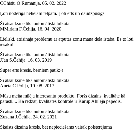
C
Chisiu O.
Rumānija
,
05. 02. 2022
Ļoti noderīgs nelielām telpām. Ļoti ērts un daudzpusīgs.
Šī atsauksme tika automātiski tulkota.
M
Miriam F.
Čehija
,
16. 04. 2020
Lieliski, atrisināja problēmu ar atpūtas zonu mana dēla istabā. Es to ļoti
iesaku!
Šī atsauksme tika automātiski tulkota.
J
Jan S.
Čehija
,
16. 03. 2019
Super ērts krēsls, bērniem patīk:-)
Šī atsauksme tika automātiski tulkota.
Aneta C.
Polija
,
19. 08. 2017
Mūsu meita mīlēja interesantu produktu. Foršs dizains, kvalitāte kā
parasti.... Kā redzat, kvalitātes kontrole ir Karup Ahileja papēdis.
Šī atsauksme tika automātiski tulkota.
Zuzana J.
Čehija
,
24. 02. 2021
Skaists dizaina krēsls, bet nepieciešams vairāk polsterējuma