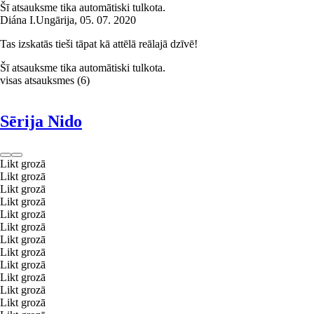
Šī atsauksme tika automātiski tulkota.
Diána I.
Ungārija
,
05. 07. 2020
Tas izskatās tieši tāpat kā attēlā reālajā dzīvē!
Šī atsauksme tika automātiski tulkota.
visas atsauksmes
(
6
)
Sērija Nido
Likt grozā
Likt grozā
Likt grozā
Likt grozā
Likt grozā
Likt grozā
Likt grozā
Likt grozā
Likt grozā
Likt grozā
Likt grozā
Likt grozā