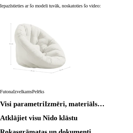
Iepazīstieties ar šo modeli tuvāk, noskatoties šo video:
Futona
Izvelkams
Pelēks
Visi parametri
Izmēri, materiāls…
Atklājiet visu Nido klāstu
Rokasgrāmatas un dokumenti