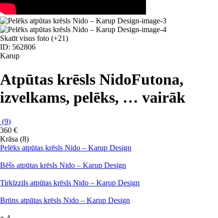
Skatīt visus foto
(+21)
ID: 562806
Karup
Atpūtas krēsls Nido
Futona,
izvelkams, pelēks
, …
vairāk
(
9
)
360 €
Krāsa (8)
Pelēks atpūtas krēsls Nido – Karup Design
Bēšs atpūtas krēsls Nido – Karup Design
Tirkīzzils atpūtas krēsls Nido – Karup Design
Brūns atpūtas krēsls Nido – Karup Design
+
4