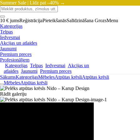
Summer Sale |
Līdz pat –40% →
10 € jums
Reģistrācija
Pieteikšanās
Salīdzināšana
Grozs
Menu
Kategorijas
Telpas
Iedvesmai
Akcijas un atlaides
Jaunumi
Premium preces
Profesionāļiem
Kategorijas
Telpas
Iedvesmai
Akcijas un
atlaides
Jaunumi
Premium preces
Sākums
Kategorijas
Mēbeles
Atpūtas krēsli
Atpūtas krēsli
...
Mēbeles
Atpūtas krēsli
Rādīt galeriju