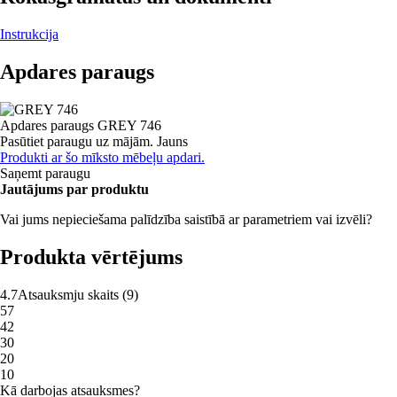
Instrukcija
Apdares paraugs
Apdares paraugs
GREY 746
Pasūtiet paraugu uz mājām.
Jauns
Produkti ar šo mīksto mēbeļu apdari.
Saņemt paraugu
Jautājums par produktu
Vai jums nepieciešama palīdzība saistībā ar parametriem vai izvēli?
Produkta vērtējums
4.7
Atsauksmju skaits
(
9
)
5
7
4
2
3
0
2
0
1
0
Kā darbojas atsauksmes?