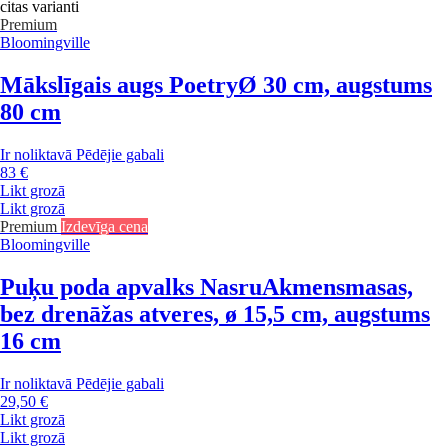
citas varianti
Premium
Bloomingville
Mākslīgais augs Poetry
Ø 30 cm, augstums
80 cm
Ir noliktavā
Pēdējie gabali
83 €
Likt grozā
Likt grozā
Premium
Izdevīga cena
Bloomingville
Puķu poda apvalks Nasru
Akmensmasas,
bez drenāžas atveres, ø 15,5 cm, augstums
16 cm
Ir noliktavā
Pēdējie gabali
29,50 €
Likt grozā
Likt grozā