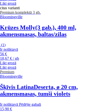
Likt grozā
citas varianti
Premium
komplektā 3 gb.
Bloomingville
Krūzes Molly
(3 gab.), 400 ml,
akmensmasas, baltas/zilas
(
1
)
Ir noliktavā
56 €
18,67 € / gb
Likt grozā
Likt grozā
Premium
Bloomingville
Šķīvis Latina
Deserta, ø 20 cm,
akmensmasas, tumši violets
Ir noliktavā
Pēdējie gabali
15,90 €