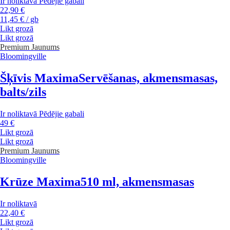
Ir noliktavā
Pēdējie gabali
22,90 €
11,45 € / gb
Likt grozā
Likt grozā
Premium
Jaunums
Bloomingville
Šķīvis Maxima
Servēšanas, akmensmasas,
balts/zils
Ir noliktavā
Pēdējie gabali
49 €
Likt grozā
Likt grozā
Premium
Jaunums
Bloomingville
Krūze Maxima
510 ml, akmensmasas
Ir noliktavā
22,40 €
Likt grozā