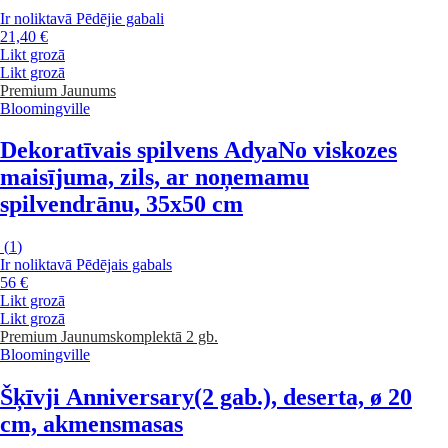
Ir noliktavā
Pēdējie gabali
21,40 €
Likt grozā
Likt grozā
Premium
Jaunums
Bloomingville
Dekoratīvais spilvens Adya
No viskozes
maisījuma, zils, ar noņemamu
spilvendrānu, 35x50 cm
(
1
)
Ir noliktavā
Pēdējais gabals
56 €
Likt grozā
Likt grozā
Premium
Jaunums
komplektā 2 gb.
Bloomingville
Šķīvji Anniversary
(2 gab.), deserta, ø 20
cm, akmensmasas