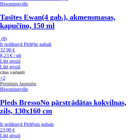
Bloomingville
Tasītes Ewan
(4 gab.), akmensmasas,
kapučīno, 150 ml
(
8
)
Ir noliktavā
Pēdējie gabali
32,90 €
8,23 € / gb
Likt grozā
Likt grozā
citas varianti
+2
Premium
Jaunums
Bloomingville
Pleds Bresso
No pārstrādātas kokvilnas,
zils, 130x160 cm
Ir noliktavā
Pēdējais gabals
23,90 €
Likt grozā