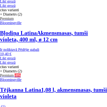
Likt grozā
Likt grozā
citas varianti
+ Diametrs (2)
Premium
Bloomingville
Bļodiņa Latina
Akmensmasas, tumši
violeta, 400 ml, ø 12 cm
Ir noliktavā
Pēdējie gabali
10,40 €
Likt grozā
Likt grozā
citas varianti
+ Diametrs (2)
Premium
-8%
Bloomingville
Tējkanna Latina
1,08 l, akmensmasas, tumši
violeta
(
1
)