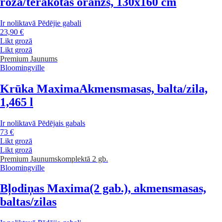
rozā/terakotas oranžs, 130x160 cm
Ir noliktavā
Pēdējie gabali
23,90 €
Likt grozā
Likt grozā
Premium
Jaunums
Bloomingville
Krūka Maxima
Akmensmasas, balta/zila,
1,465 l
Ir noliktavā
Pēdējais gabals
73 €
Likt grozā
Likt grozā
Premium
Jaunums
komplektā 2 gb.
Bloomingville
Bļodiņas Maxima
(2 gab.), akmensmasas,
baltas/zilas