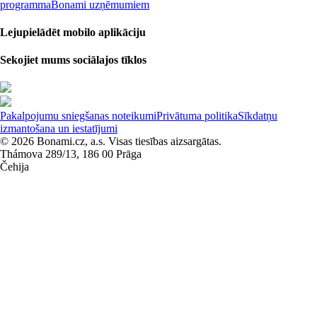
programma
Bonami uzņēmumiem
Lejupielādēt mobilo aplikāciju
Sekojiet mums sociālajos tīklos
Pakalpojumu sniegšanas noteikumi
Privātuma politika
Sīkdatņu
izmantošana un iestatījumi
© 2026 Bonami.cz, a.s. Visas tiesības aizsargātas.
Thámova 289/13, 186 00 Prāga
Čehija