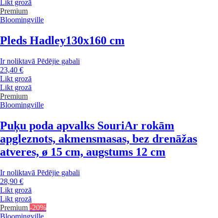
Likt grozā
Premium
Bloomingville
Pleds Hadley
130x160 cm
Ir noliktavā
Pēdējie gabali
23,40 €
Likt grozā
Likt grozā
Premium
Bloomingville
Puķu poda apvalks Souri
Ar rokām
apgleznots, akmensmasas, bez drenāžas
atveres, ø 15 cm, augstums 12 cm
Ir noliktavā
Pēdējie gabali
28,90 €
Likt grozā
Likt grozā
Premium
-20%
Bloomingville