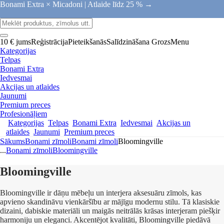
Bonami Extra × Micadoni |
Atlaide līdz 25 % →
10 € jums
Reģistrācija
Pieteikšanās
Salīdzināšana
Grozs
Menu
Kategorijas
Telpas
Bonami Extra
Iedvesmai
Akcijas un atlaides
Jaunumi
Premium preces
Profesionāļiem
Kategorijas
Telpas
Bonami Extra
Iedvesmai
Akcijas un
atlaides
Jaunumi
Premium preces
Sākums
Bonami zīmoli
Bonami zīmoli
Bloomingville
...
Bonami zīmoli
Bloomingville
Bloomingville
Bloomingville ir dāņu mēbeļu un interjera aksesuāru zīmols, kas
apvieno skandināvu vienkāršību ar mājīgu modernu stilu. Tā klasiskie
dizaini, dabiskie materiāli un maigās neitrālās krāsas interjeram piešķir
harmoniju un eleganci. Akcentējot kvalitāti, Bloomingville piedāvā