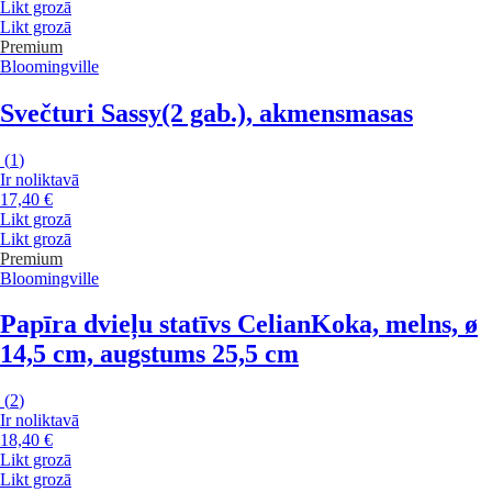
Likt grozā
Likt grozā
Premium
Bloomingville
Svečturi Sassy
(2 gab.), akmensmasas
(
1
)
Ir noliktavā
17,40 €
Likt grozā
Likt grozā
Premium
Bloomingville
Papīra dvieļu statīvs Celian
Koka, melns, ø
14,5 cm, augstums 25,5 cm
(
2
)
Ir noliktavā
18,40 €
Likt grozā
Likt grozā