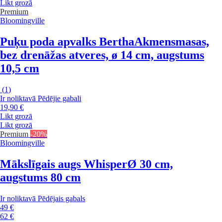
Likt grozā
Premium
Bloomingville
Puķu poda apvalks Bertha
Akmensmasas,
bez drenāžas atveres, ø 14 cm, augstums
10,5 cm
(
1
)
Ir noliktavā
Pēdējie gabali
19,90 €
Likt grozā
Likt grozā
Premium
-20%
Bloomingville
Mākslīgais augs Whisper
Ø 30 cm,
augstums 80 cm
Ir noliktavā
Pēdējais gabals
49 €
62 €