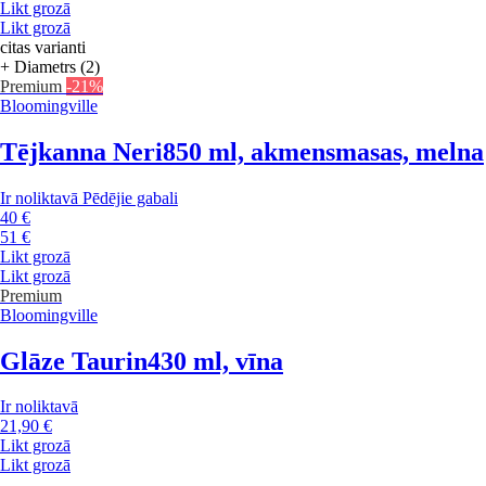
Likt grozā
Likt grozā
citas varianti
+ Diametrs (2)
Premium
-21%
Bloomingville
Tējkanna Neri
850 ml, akmensmasas, melna
Ir noliktavā
Pēdējie gabali
40 €
51 €
Likt grozā
Likt grozā
Premium
Bloomingville
Glāze Taurin
430 ml, vīna
Ir noliktavā
21,90 €
Likt grozā
Likt grozā