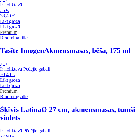
Ir noliktavā
35 €
38,40 €
Likt grozā
Likt grozā
Premium
Bloomingville
Tasīte Imogen
Akmensmasas, bēša, 175 ml
(
1
)
Ir noliktavā
Pēdējie gabali
20,40 €
Likt grozā
Likt grozā
Premium
Bloomingville
Šķīvis Latina
Ø 27 cm, akmensmasas, tumši
violets
Ir noliktavā
Pēdējie gabali
27,90 €