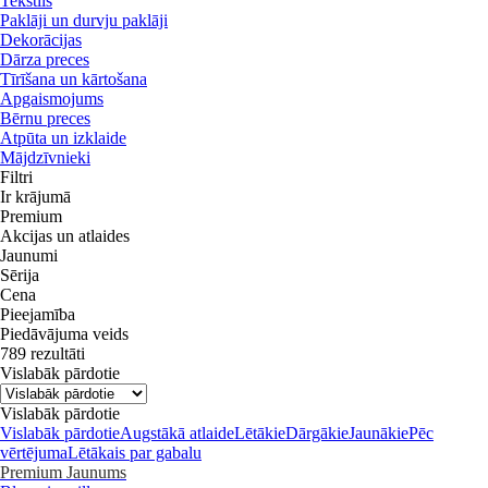
Tekstils
Paklāji un durvju paklāji
Dekorācijas
Dārza preces
Tīrīšana un kārtošana
Apgaismojums
Bērnu preces
Atpūta un izklaide
Mājdzīvnieki
Filtri
Ir krājumā
Premium
Akcijas un atlaides
Jaunumi
Sērija
Cena
Pieejamība
Piedāvājuma veids
789 rezultāti
Vislabāk pārdotie
Vislabāk pārdotie
Vislabāk pārdotie
Augstākā atlaide
Lētākie
Dārgākie
Jaunākie
Pēc
vērtējuma
Lētākais par gabalu
Premium
Jaunums