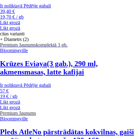
Ir noliktavā
Pēdējie gabali
39,40 €
19,70 € / gb
Likt grozā
Likt grozā
citas varianti
+ Diametrs (2)
Premium
Jaunums
komplektā 3 gb.
Bloomingville
Krūzes Eviaya
(3 gab.), 290 ml,
akmensmasas, latte kafijai
Ir noliktavā
Pēdējie gabali
57 €
19 € / gb
Likt grozā
Likt grozā
Premium
Jaunums
Bloomingville
Pleds Atle
No pārstrādātas kokvilnas, gaiši