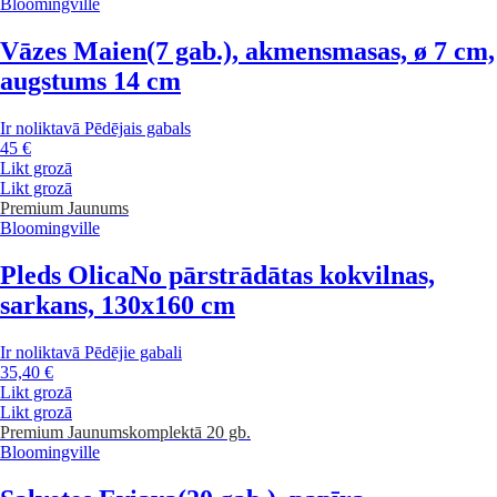
Bloomingville
Vāzes Maien
(7 gab.), akmensmasas, ø 7 cm,
augstums 14 cm
Ir noliktavā
Pēdējais gabals
45 €
Likt grozā
Likt grozā
Premium
Jaunums
Bloomingville
Pleds Olica
No pārstrādātas kokvilnas,
sarkans, 130x160 cm
Ir noliktavā
Pēdējie gabali
35,40 €
Likt grozā
Likt grozā
Premium
Jaunums
komplektā 20 gb.
Bloomingville