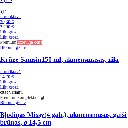
(
1
)
Ir noliktavā
30,30 €
37,90 €
Likt grozā
Likt grozā
Premium
Izdevīga cena
Bloomingville
Krūze Samsin
150 ml, akmensmasas, zila
Ir noliktavā
14,70 €
Likt grozā
Likt grozā
citas varianti
Premium
komplektā 4 gb.
Bloomingville
Bļodiņas Missy
(4 gab.), akmensmasas, gaiši
brūnas, ø 14,5 cm