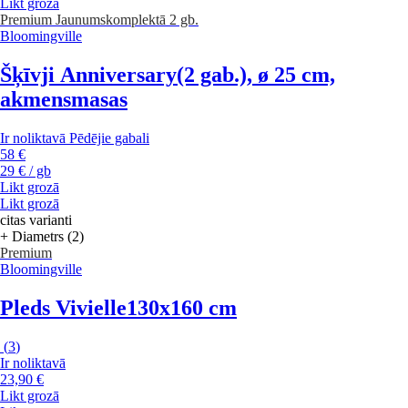
Likt grozā
Premium
Jaunums
komplektā 2 gb.
Bloomingville
Šķīvji Anniversary
(2 gab.), ø 25 cm,
akmensmasas
Ir noliktavā
Pēdējie gabali
58 €
29 € / gb
Likt grozā
Likt grozā
citas varianti
+ Diametrs (2)
Premium
Bloomingville
Pleds Vivielle
130x160 cm
(
3
)
Ir noliktavā
23,90 €
Likt grozā