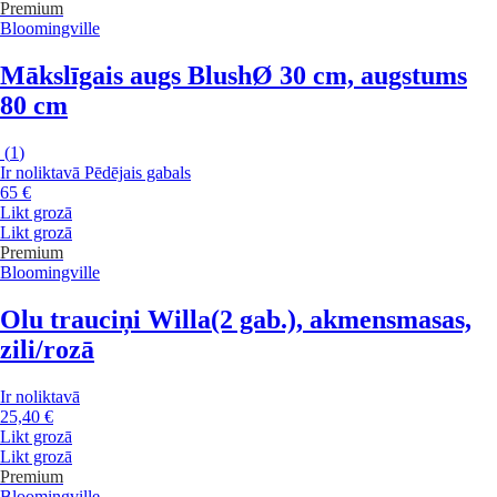
Premium
Bloomingville
Mākslīgais augs Blush
Ø 30 cm, augstums
80 cm
(
1
)
Ir noliktavā
Pēdējais gabals
65 €
Likt grozā
Likt grozā
Premium
Bloomingville
Olu trauciņi Willa
(2 gab.), akmensmasas,
zili/rozā
Ir noliktavā
25,40 €
Likt grozā
Likt grozā
Premium
Bloomingville