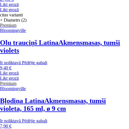
Likt grozā
Likt grozā
citas varianti
+ Diametrs (2)
Premium
Bloomingville
Olu trauciņš Latina
Akmensmasas, tumši
violets
Ir noliktavā
Pēdējie gabali
9,40 €
Likt grozā
Likt grozā
Premium
Bloomingville
Bļodiņa Latina
Akmensmasas, tumši
violeta, 165 ml, ø 9 cm
Ir noliktavā
Pēdējie gabali
7,90 €