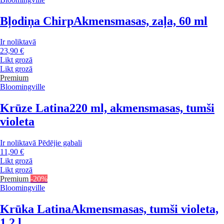
Bļodiņa Chirp
Akmensmasas, zaļa, 60 ml
Ir noliktavā
23,90 €
Likt grozā
Likt grozā
Premium
Bloomingville
Krūze Latina
220 ml, akmensmasas, tumši
violeta
Ir noliktavā
Pēdējie gabali
11,90 €
Likt grozā
Likt grozā
Premium
-20%
Bloomingville
Krūka Latina
Akmensmasas, tumši violeta,
1,2 l