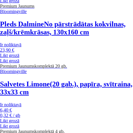
Likt grozā
Premium
Jaunums
Bloomingville
Pleds Dalmine
No pārstrādātas kokvilnas,
zaļš/krēmkrāsas, 130x160 cm
Ir noliktavā
23,90 €
Likt grozā
Likt grozā
Premium
Jaunums
komplektā 20 gb.
Bloomingville
Salvetes Limone
(20 gab.), papīra, svītraina,
33x33 cm
Ir noliktavā
6,40 €
0,32 € / gb
Likt grozā
Likt grozā
Premium
Jaunums
komplektā 4 gb.