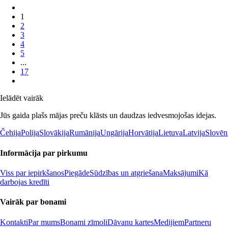
1
2
3
4
5
...
17
Ielādēt vairāk
Jūs gaida plašs mājas preču klāsts un daudzas iedvesmojošas idejas.
Čehija
Polija
Slovākija
Rumānija
Ungārija
Horvātija
Lietuva
Latvija
Slovēn
Informācija par pirkumu
Viss par iepirkšanos
Piegāde
Sūdzības un atgriešana
Maksājumi
Kā
darbojas kredīti
Vairāk par bonami
Kontakti
Par mums
Bonami zīmoli
Dāvanu kartes
Medijiem
Partneru