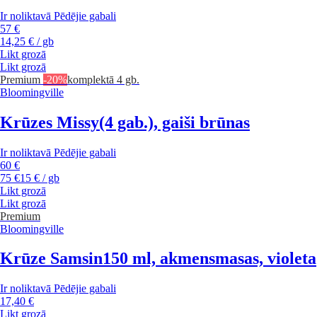
Ir noliktavā
Pēdējie gabali
57 €
14,25 € / gb
Likt grozā
Likt grozā
Premium
-20%
komplektā 4 gb.
Bloomingville
Krūzes Missy
(4 gab.), gaiši brūnas
Ir noliktavā
Pēdējie gabali
60 €
75 €
15 € / gb
Likt grozā
Likt grozā
Premium
Bloomingville
Krūze Samsin
150 ml, akmensmasas, violeta
Ir noliktavā
Pēdējie gabali
17,40 €
Likt grozā