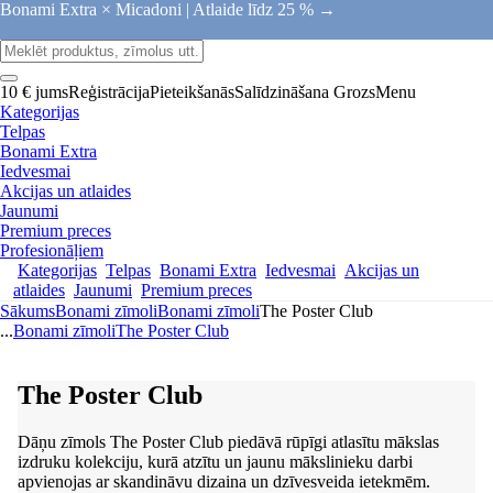
Bonami Extra × Micadoni |
Atlaide līdz 25 % →
10 € jums
Reģistrācija
Pieteikšanās
Salīdzināšana
Grozs
Menu
Kategorijas
Telpas
Bonami Extra
Iedvesmai
Akcijas un atlaides
Jaunumi
Premium preces
Profesionāļiem
Kategorijas
Telpas
Bonami Extra
Iedvesmai
Akcijas un
atlaides
Jaunumi
Premium preces
Sākums
Bonami zīmoli
Bonami zīmoli
The Poster Club
...
Bonami zīmoli
The Poster Club
The Poster Club
Dāņu zīmols The Poster Club piedāvā rūpīgi atlasītu mākslas
izdruku kolekciju, kurā atzītu un jaunu mākslinieku darbi
apvienojas ar skandināvu dizaina un dzīvesveida ietekmēm.