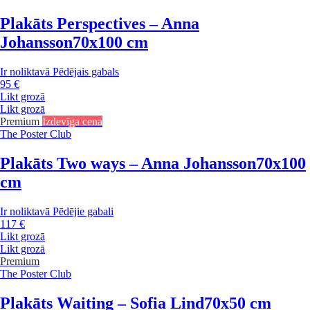
Plakāts Perspectives – Anna
Johansson
70x100 cm
Ir noliktavā
Pēdējais gabals
95 €
Likt grozā
Likt grozā
Premium
Izdevīga cena
The Poster Club
Plakāts Two ways – Anna Johansson
70x100
cm
Ir noliktavā
Pēdējie gabali
117 €
Likt grozā
Likt grozā
Premium
The Poster Club
Plakāts Waiting – Sofia Lind
70x50 cm