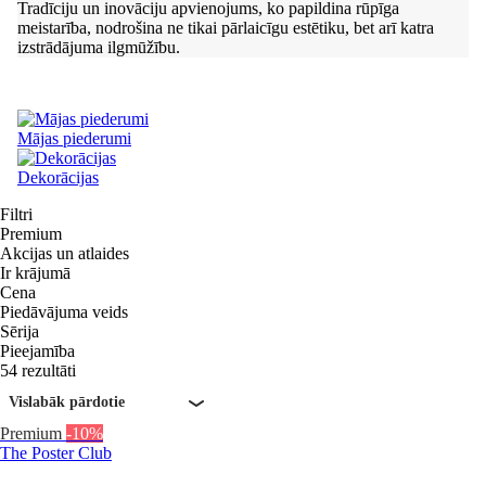
Tradīciju un inovāciju apvienojums, ko papildina rūpīga
meistarība, nodrošina ne tikai pārlaicīgu estētiku, bet arī katra
izstrādājuma ilgmūžību.
Mājas piederumi
Dekorācijas
Filtri
Premium
Akcijas un atlaides
Ir krājumā
Cena
Piedāvājuma veids
Sērija
Pieejamība
54 rezultāti
Vislabāk pārdotie
Premium
-10%
The Poster Club