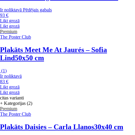
Ir noliktavā
Pēdējais gabals
93 €
Likt grozā
Likt grozā
Premium
The Poster Club
Plakāts Meet Me At Jaurés – Sofia
Lind
50x50 cm
(
1
)
Ir noliktavā
83 €
Likt grozā
Likt grozā
citas varianti
+ Kategorijas (2)
Premium
The Poster Club
Plakāts Daisies – Carla Llanos
30x40 cm