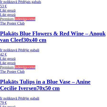
Ir noliktavā
Pēdējais gabals
53 €
Likt grozā
Likt grozā
Premium
Izdevīga cena
The Poster Club
Plakāts Blue Flowers & Red Wine – Anouk
van Cleef
30x40 cm
Ir noliktavā
Pēdējie gabali
42 €
Likt grozā
Likt grozā
Premium
Izdevīga cena
The Poster Club
Plakāts Tulips in a Blue Vase – Anine
Cecilie Iversen
70x50 cm
Ir noliktavā
Pēdējie gabali
79 €
Likt grozā