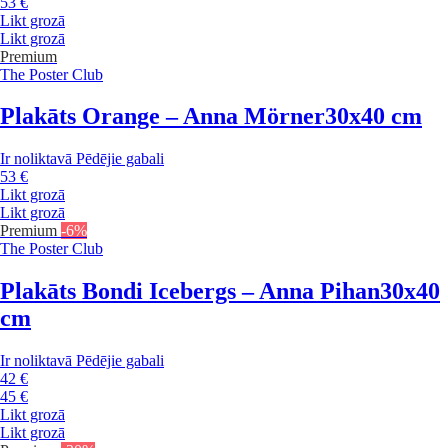
53 €
Likt grozā
Likt grozā
Premium
The Poster Club
Plakāts Orange – Anna Mörner
30x40 cm
Ir noliktavā
Pēdējie gabali
53 €
Likt grozā
Likt grozā
Premium
-6%
The Poster Club
Plakāts Bondi Icebergs – Anna Pihan
30x40
cm
Ir noliktavā
Pēdējie gabali
42 €
45 €
Likt grozā
Likt grozā