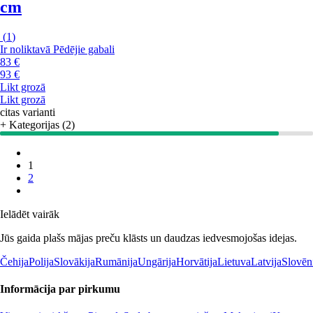
cm
(
1
)
Ir noliktavā
Pēdējie gabali
83 €
93 €
Likt grozā
Likt grozā
citas varianti
+ Kategorijas (2)
1
2
Ielādēt vairāk
Jūs gaida plašs mājas preču klāsts un daudzas iedvesmojošas idejas.
Čehija
Polija
Slovākija
Rumānija
Ungārija
Horvātija
Lietuva
Latvija
Slovēn
Informācija par pirkumu