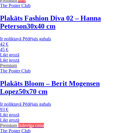
Premium
-6%
The Poster Club
Plakāts Fashion Diva 02 – Hanna
Peterson
30x40 cm
Ir noliktavā
Pēdējais gabals
42 €
45 €
Likt grozā
Likt grozā
Premium
The Poster Club
Plakāts Bloom – Berit Mogensen
Lopez
50x70 cm
Ir noliktavā
Pēdējais gabals
93 €
Likt grozā
Likt grozā
Premium
Izdevīga cena
The Poster Club