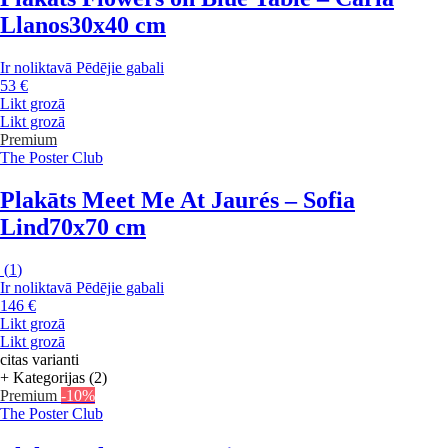
Llanos
30x40 cm
Ir noliktavā
Pēdējie gabali
53 €
Likt grozā
Likt grozā
Premium
The Poster Club
Plakāts Meet Me At Jaurés – Sofia
Lind
70x70 cm
(
1
)
Ir noliktavā
Pēdējie gabali
146 €
Likt grozā
Likt grozā
citas varianti
+ Kategorijas (2)
Premium
-10%
The Poster Club