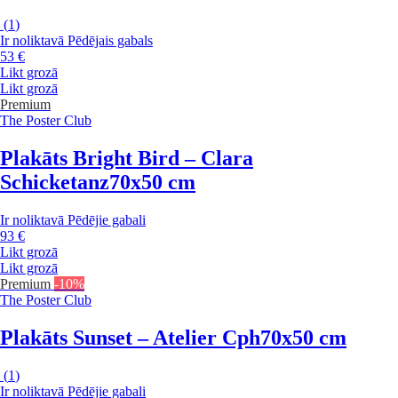
(
1
)
Ir noliktavā
Pēdējais gabals
53 €
Likt grozā
Likt grozā
Premium
The Poster Club
Plakāts Bright Bird – Clara
Schicketanz
70x50 cm
Ir noliktavā
Pēdējie gabali
93 €
Likt grozā
Likt grozā
Premium
-10%
The Poster Club
Plakāts Sunset – Atelier Cph
70x50 cm
(
1
)
Ir noliktavā
Pēdējie gabali