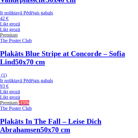
Ir noliktavā
Pēdējais gabals
42 €
Likt grozā
Likt grozā
Premium
The Poster Club
Plakāts Blue Stripe at Concorde – Sofia
Lind
50x70 cm
(
1
)
Ir noliktavā
Pēdējais gabals
93 €
Likt grozā
Likt grozā
Premium
-15%
The Poster Club
Plakāts In The Fall – Leise Dich
Abrahamsen
50x70 cm