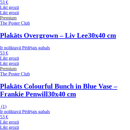
53 €
Likt grozā
Likt grozā
Premium
The Poster Club
Plakāts Overgrown – Liv Lee
30x40 cm
Ir noliktavā
Pēdējais gabals
53 €
Likt grozā
Likt grozā
Premium
The Poster Club
Plakāts Colourful Bunch in Blue Vase –
Frankie Penwill
30x40 cm
(
1
)
Ir noliktavā
Pēdējais gabals
53 €
Likt grozā
Likt grozā