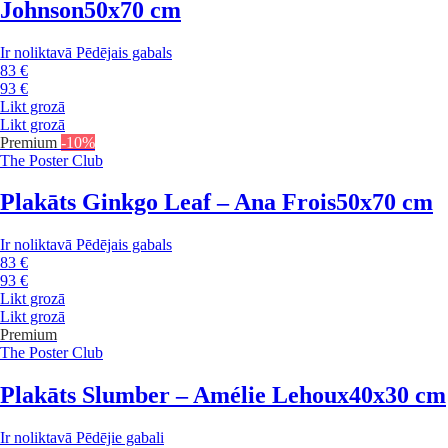
Johnson
50x70 cm
Ir noliktavā
Pēdējais gabals
83 €
93 €
Likt grozā
Likt grozā
Premium
-10%
The Poster Club
Plakāts Ginkgo Leaf – Ana Frois
50x70 cm
Ir noliktavā
Pēdējais gabals
83 €
93 €
Likt grozā
Likt grozā
Premium
The Poster Club
Plakāts Slumber – Amélie Lehoux
40x30 cm
Ir noliktavā
Pēdējie gabali