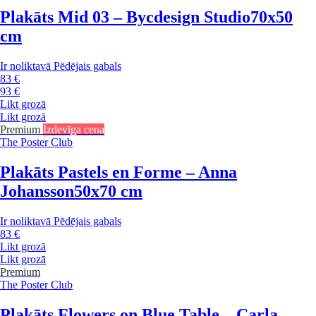
Plakāts Mid 03 – Bycdesign Studio
70x50
cm
Ir noliktavā
Pēdējais gabals
83 €
93 €
Likt grozā
Likt grozā
Premium
Izdevīga cena
The Poster Club
Plakāts Pastels en Forme – Anna
Johansson
50x70 cm
Ir noliktavā
Pēdējais gabals
83 €
Likt grozā
Likt grozā
Premium
The Poster Club
Plakāts Flowers on Blue Table – Carla