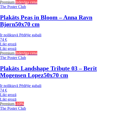
Premium
Izdevīga cena
The Poster Club
Plakāts Peas in Bloom – Anna Ravn
Bjørn
50x70 cm
Ir noliktavā
Pēdējie gabali
74 €
Likt grozā
Likt grozā
Premium
Izdevīga cena
The Poster Club
Plakāts Landshape Tribute 03 – Berit
Mogensen Lopez
50x70 cm
Ir noliktavā
Pēdējie gabali
74 €
Likt grozā
Likt grozā
Premium
-10%
The Poster Club