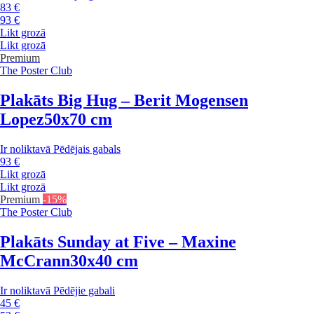
83 €
93 €
Likt grozā
Likt grozā
Premium
The Poster Club
Plakāts Big Hug – Berit Mogensen
Lopez
50x70 cm
Ir noliktavā
Pēdējais gabals
93 €
Likt grozā
Likt grozā
Premium
-15%
The Poster Club
Plakāts Sunday at Five – Maxine
McCrann
30x40 cm
Ir noliktavā
Pēdējie gabali
45 €