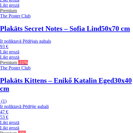
Likt grozā
Premium
The Poster Club
Plakāts Secret Notes – Sofia Lind
50x70 cm
Ir noliktavā
Pēdējais gabals
93 €
Likt grozā
Likt grozā
Premium
-11%
The Poster Club
Plakāts Kittens – Enikő Katalin Eged
30x40
cm
(
1
)
Ir noliktavā
Pēdējie gabali
47 €
53 €
Likt grozā
Likt grozā