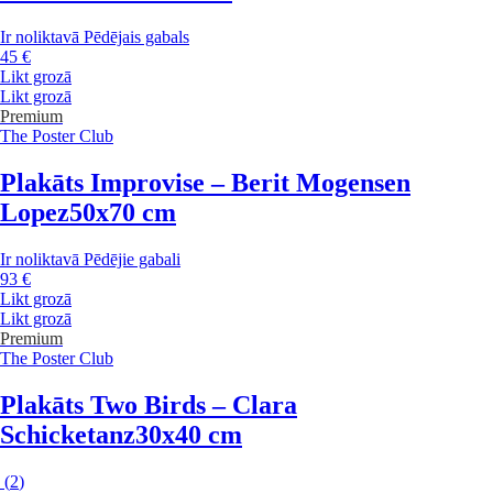
Ir noliktavā
Pēdējais gabals
45 €
Likt grozā
Likt grozā
Premium
The Poster Club
Plakāts Improvise – Berit Mogensen
Lopez
50x70 cm
Ir noliktavā
Pēdējie gabali
93 €
Likt grozā
Likt grozā
Premium
The Poster Club
Plakāts Two Birds – Clara
Schicketanz
30x40 cm
(
2
)