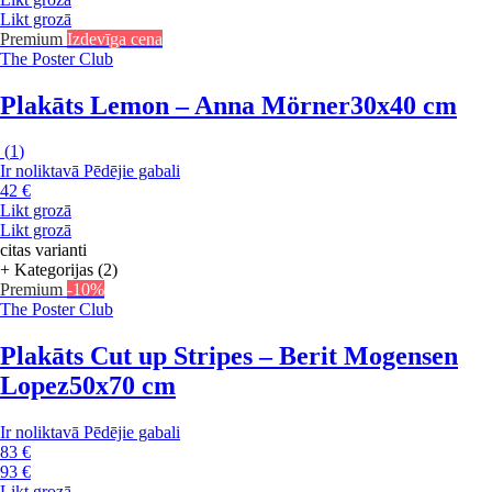
Likt grozā
Premium
Izdevīga cena
The Poster Club
Plakāts Lemon – Anna Mörner
30x40 cm
(
1
)
Ir noliktavā
Pēdējie gabali
42 €
Likt grozā
Likt grozā
citas varianti
+ Kategorijas (2)
Premium
-10%
The Poster Club
Plakāts Cut up Stripes – Berit Mogensen
Lopez
50x70 cm
Ir noliktavā
Pēdējie gabali
83 €
93 €
Likt grozā