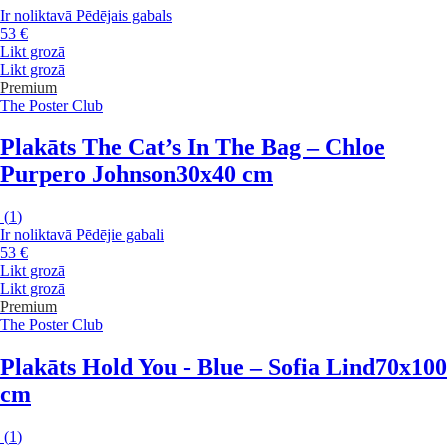
Ir noliktavā
Pēdējais gabals
53 €
Likt grozā
Likt grozā
Premium
The Poster Club
Plakāts The Cat’s In The Bag – Chloe
Purpero Johnson
30x40 cm
(
1
)
Ir noliktavā
Pēdējie gabali
53 €
Likt grozā
Likt grozā
Premium
The Poster Club
Plakāts Hold You - Blue – Sofia Lind
70x100
cm
(
1
)