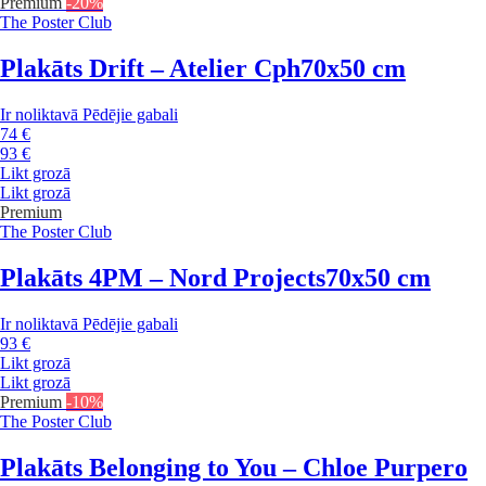
Premium
-20%
The Poster Club
Plakāts Drift – Atelier Cph
70x50 cm
Ir noliktavā
Pēdējie gabali
74 €
93 €
Likt grozā
Likt grozā
Premium
The Poster Club
Plakāts 4PM – Nord Projects
70x50 cm
Ir noliktavā
Pēdējie gabali
93 €
Likt grozā
Likt grozā
Premium
-10%
The Poster Club
Plakāts Belonging to You – Chloe Purpero