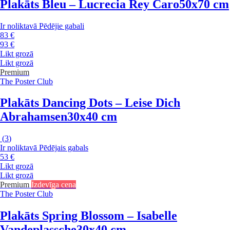
Plakāts Bleu – Lucrecia Rey Caro
50x70 cm
Ir noliktavā
Pēdējie gabali
83 €
93 €
Likt grozā
Likt grozā
Premium
The Poster Club
Plakāts Dancing Dots – Leise Dich
Abrahamsen
30x40 cm
(
3
)
Ir noliktavā
Pēdējais gabals
53 €
Likt grozā
Likt grozā
Premium
Izdevīga cena
The Poster Club
Plakāts Spring Blossom – Isabelle
Vandeplassche
30x40 cm