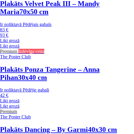
Plakāts Velvet Peak III – Mandy
Maria
70x50 cm
Ir noliktavā
Pēdējais gabals
83 €
93 €
Likt grozā
Likt grozā
Premium
Izdevīga cena
The Poster Club
Plakāts Ponza Tangerine – Anna
Pihan
30x40 cm
Ir noliktavā
Pēdējie gabali
42 €
Likt grozā
Likt grozā
Premium
The Poster Club
Plakāts Dancing – By Garmi
40x30 cm