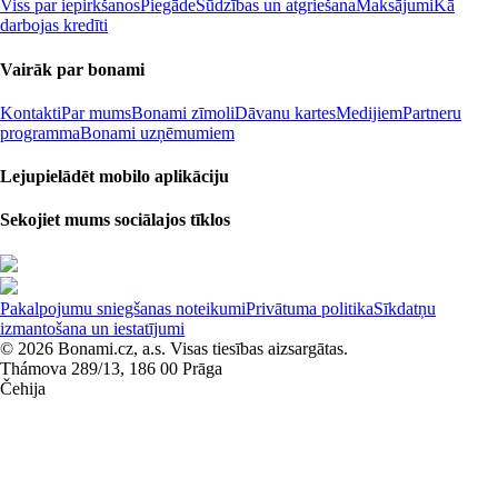
Viss par iepirkšanos
Piegāde
Sūdzības un atgriešana
Maksājumi
Kā
darbojas kredīti
Vairāk par bonami
Kontakti
Par mums
Bonami zīmoli
Dāvanu kartes
Medijiem
Partneru
programma
Bonami uzņēmumiem
Lejupielādēt mobilo aplikāciju
Sekojiet mums sociālajos tīklos
Pakalpojumu sniegšanas noteikumi
Privātuma politika
Sīkdatņu
izmantošana un iestatījumi
© 2026 Bonami.cz, a.s. Visas tiesības aizsargātas.
Thámova 289/13, 186 00 Prāga
Čehija