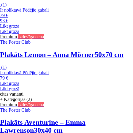
(
1
)
Ir noliktavā
Pēdējie gabali
79 €
93 €
Likt grozā
Likt grozā
Premium
Izdevīga cena
The Poster Club
Plakāts Lemon – Anna Mörner
50x70 cm
(
1
)
Ir noliktavā
Pēdējie gabali
79 €
Likt grozā
Likt grozā
citas varianti
+ Kategorijas (2)
Premium
Izdevīga cena
The Poster Club
Plakāts Aventurine – Emma
Lawrenson
30x40 cm