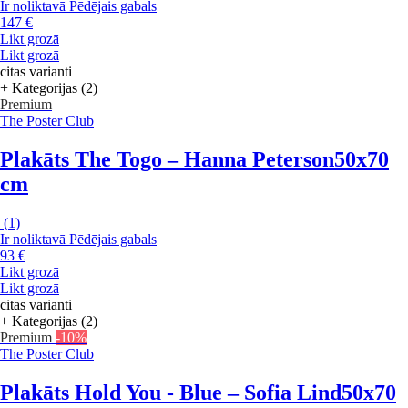
Ir noliktavā
Pēdējais gabals
147 €
Likt grozā
Likt grozā
citas varianti
+ Kategorijas (2)
Premium
The Poster Club
Plakāts The Togo – Hanna Peterson
50x70
cm
(
1
)
Ir noliktavā
Pēdējais gabals
93 €
Likt grozā
Likt grozā
citas varianti
+ Kategorijas (2)
Premium
-10%
The Poster Club
Plakāts Hold You - Blue – Sofia Lind
50x70