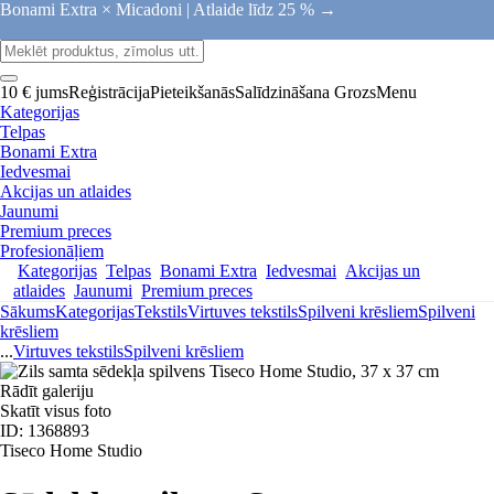
Bonami Extra × Micadoni |
Atlaide līdz 25 % →
10 € jums
Reģistrācija
Pieteikšanās
Salīdzināšana
Grozs
Menu
Kategorijas
Telpas
Bonami Extra
Iedvesmai
Akcijas un atlaides
Jaunumi
Premium preces
Profesionāļiem
Kategorijas
Telpas
Bonami Extra
Iedvesmai
Akcijas un
atlaides
Jaunumi
Premium preces
Sākums
Kategorijas
Tekstils
Virtuves tekstils
Spilveni krēsliem
Spilveni
krēsliem
...
Virtuves tekstils
Spilveni krēsliem
Rādīt galeriju
Skatīt visus foto
ID: 1368893
Tiseco Home Studio