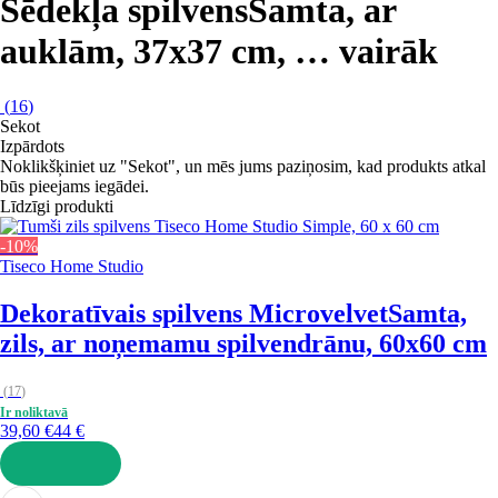
Sēdekļa spilvens
Samta, ar
auklām, 37x37 cm
, …
vairāk
(
16
)
Sekot
Izpārdots
Noklikšķiniet uz "Sekot", un mēs jums paziņosim, kad produkts atkal
būs pieejams iegādei.
Līdzīgi produkti
-10%
Tiseco Home Studio
Dekoratīvais spilvens Microvelvet
Samta,
zils, ar noņemamu spilvendrānu, 60x60 cm
(
17
)
Ir noliktavā
39,60 €
44 €
LIKT GROZĀ