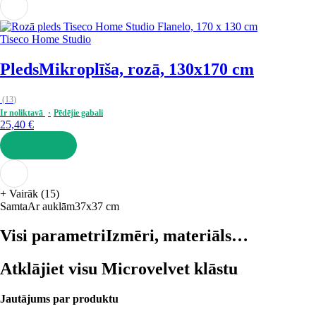
Tiseco Home Studio
Pleds
Mikroplīša, rozā, 130x170 cm
(
13
)
Ir noliktavā
Pēdējie gabali
25,40 €
LIKT GROZĀ
+
Vairāk (15)
Samta
Ar auklām
37x37 cm
Visi parametri
Izmēri, materiāls…
Atklājiet visu Microvelvet klāstu
Jautājums par produktu