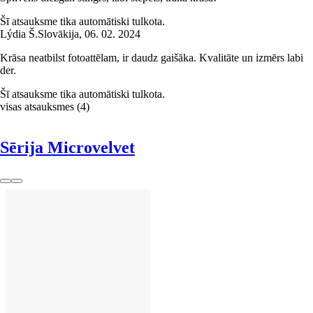
Šī atsauksme tika automātiski tulkota.
Lýdia Š.
Slovākija
,
06. 02. 2024
Krāsa neatbilst fotoattēlam, ir daudz gaišāka. Kvalitāte un izmērs labi
der.
Šī atsauksme tika automātiski tulkota.
visas atsauksmes
(
4
)
Sērija Microvelvet