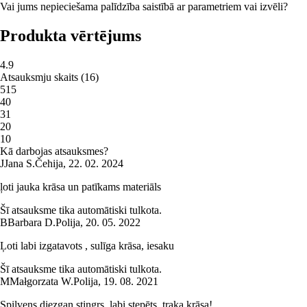
Vai jums nepieciešama palīdzība saistībā ar parametriem vai izvēli?
Produkta vērtējums
4.9
Atsauksmju skaits
(
16
)
5
15
4
0
3
1
2
0
1
0
Kā darbojas atsauksmes?
J
Jana S.
Čehija
,
22. 02. 2024
ļoti jauka krāsa un patīkams materiāls
Šī atsauksme tika automātiski tulkota.
B
Barbara D.
Polija
,
20. 05. 2022
Ļoti labi izgatavots , sulīga krāsa, iesaku
Šī atsauksme tika automātiski tulkota.
M
Małgorzata W.
Polija
,
19. 08. 2021
Spilvens diezgan stingrs, labi stepēts, traka krāsa!