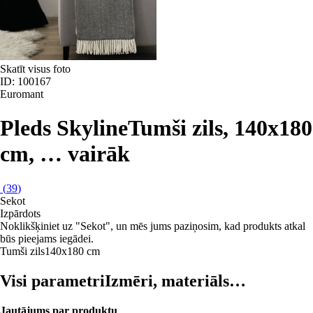
Skatīt visus foto
ID: 100167
Euromant
Pleds Skyline
Tumši zils, 140x180
cm
, …
vairāk
(
39
)
Sekot
Izpārdots
Noklikšķiniet uz "Sekot", un mēs jums paziņosim, kad produkts atkal
būs pieejams iegādei.
Tumši zils
140x180 cm
Visi parametri
Izmēri, materiāls…
Jautājums par produktu