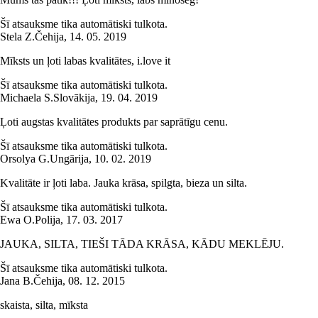
Šī atsauksme tika automātiski tulkota.
Stela Z.
Čehija
,
14. 05. 2019
Mīksts un ļoti labas kvalitātes, i.love it
Šī atsauksme tika automātiski tulkota.
Michaela S.
Slovākija
,
19. 04. 2019
Ļoti augstas kvalitātes produkts par saprātīgu cenu.
Šī atsauksme tika automātiski tulkota.
Orsolya G.
Ungārija
,
10. 02. 2019
Kvalitāte ir ļoti laba. Jauka krāsa, spilgta, bieza un silta.
Šī atsauksme tika automātiski tulkota.
Ewa O.
Polija
,
17. 03. 2017
JAUKA, SILTA, TIEŠI TĀDA KRĀSA, KĀDU MEKLĒJU.
Šī atsauksme tika automātiski tulkota.
Jana B.
Čehija
,
08. 12. 2015
skaista, silta, mīksta