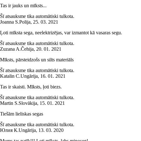
Tas ir jauks un mīksts...
Šī atsauksme tika automātiski tulkota.
Joanna S.
Polija
,
25. 03. 2021
Ļoti mīksta sega, neelektrizējas, var izmantot kā vasaras segu.
Šī atsauksme tika automātiski tulkota.
Zuzana A.
Čehija
,
20. 01. 2021
Mīksts, pārsteidzošs un silts materiāls
Šī atsauksme tika automātiski tulkota.
Katalin C.
Ungārija
,
16. 01. 2021
Tas ir skaisti. Mīksts, ļoti biezs.
Šī atsauksme tika automātiski tulkota.
Martin S.
Slovākija
,
15. 01. 2021
Tiešām lieliskas segas
Šī atsauksme tika automātiski tulkota.
Юлия К.
Ungārija
,
13. 03. 2020
Mums tas patīk!!! Ļoti mīksts, labs minoseg!