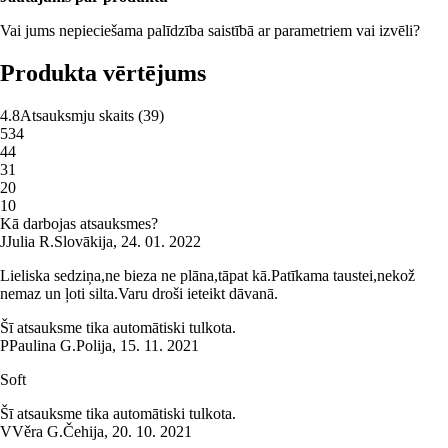
Vai jums nepieciešama palīdzība saistībā ar parametriem vai izvēli?
Produkta vērtējums
4.8
Atsauksmju skaits
(
39
)
5
34
4
4
3
1
2
0
1
0
Kā darbojas atsauksmes?
J
Julia R.
Slovākija
,
24. 01. 2022
Lieliska sedziņa,ne bieza ne plāna,tāpat kā.Patīkama taustei,nekož
nemaz un ļoti silta.Varu droši ieteikt dāvanā.
Šī atsauksme tika automātiski tulkota.
P
Paulina G.
Polija
,
15. 11. 2021
Soft
Šī atsauksme tika automātiski tulkota.
V
Věra G.
Čehija
,
20. 10. 2021