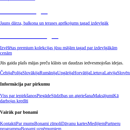
Dārzs izdevīgāk
Jauns dārza, balkona un terases aprīkojums tagad izdevīgāk
Premium izdevīgāk
Izvēlētas premium kolekcijas jūsu mājām tagad par izdevīgākām
cenām
Jūs gaida plašs mājas preču klāsts un daudzas iedvesmojošas idejas.
Čehija
Polija
Slovākija
Rumānija
Ungārija
Horvātija
Lietuva
Latvija
Slovēn
Informācija par pirkumu
Viss par iepirkšanos
Piegāde
Sūdzības un atgriešana
Maksājumi
Kā
darbojas kredīti
Vairāk par bonami
Kontakti
Par mums
Bonami zīmoli
Dāvanu kartes
Medijiem
Partneru
programma
Bonami uzņēmumiem