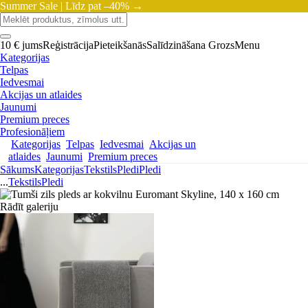
Summer Sale |
Līdz pat –40% →
10 € jums
Reģistrācija
Pieteikšanās
Salīdzināšana
Grozs
Menu
Kategorijas
Telpas
Iedvesmai
Akcijas un atlaides
Jaunumi
Premium preces
Profesionāļiem
Kategorijas
Telpas
Iedvesmai
Akcijas un
atlaides
Jaunumi
Premium preces
Sākums
Kategorijas
Tekstils
Pledi
Pledi
...
Tekstils
Pledi
Rādīt galeriju