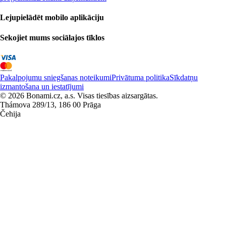
Lejupielādēt mobilo aplikāciju
Sekojiet mums sociālajos tīklos
Pakalpojumu sniegšanas noteikumi
Privātuma politika
Sīkdatņu
izmantošana un iestatījumi
© 2026 Bonami.cz, a.s. Visas tiesības aizsargātas.
Thámova 289/13, 186 00 Prāga
Čehija