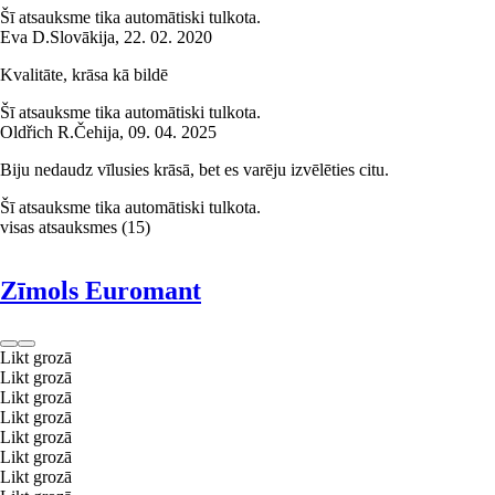
Šī atsauksme tika automātiski tulkota.
Eva D.
Slovākija
,
22. 02. 2020
Kvalitāte, krāsa kā bildē
Šī atsauksme tika automātiski tulkota.
Oldřich R.
Čehija
,
09. 04. 2025
Biju nedaudz vīlusies krāsā, bet es varēju izvēlēties citu.
Šī atsauksme tika automātiski tulkota.
visas atsauksmes
(
15
)
Zīmols Euromant
Likt grozā
Likt grozā
Likt grozā
Likt grozā
Likt grozā
Likt grozā
Likt grozā