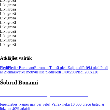
Likt grozā
Likt grozā
Likt grozā
Likt grozā
Likt grozā
Likt grozā
Likt grozā
Likt grozā
Likt grozā
Likt grozā
Likt grozā
Atklājiet vairāk
Pledi
Pledi · Euromant
Euromant
Tumši pledi
Zaļi pledi
Pelēki pledi
Pledi
ar Ziemassvētku motīvu
Flīsa pledi
Pledi 140x200
Pledi 200x220
Šobrīd Bonami
Summer Sale: līdz pat 40% atlaide
Iepērcieties, kamēr nav par vēlu! Vairāk nekā 10 000 preču tagad ar
līdz pat 40% atlaidi