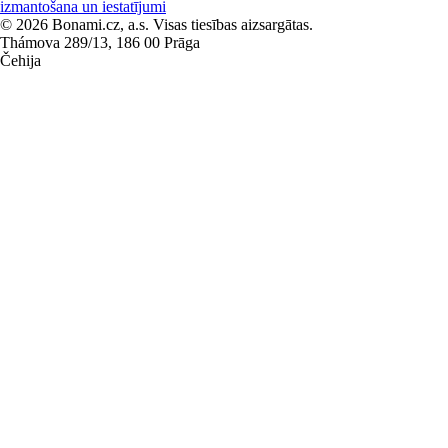
izmantošana un iestatījumi
© 2026 Bonami.cz, a.s. Visas tiesības aizsargātas.
Thámova 289/13, 186 00 Prāga
Čehija