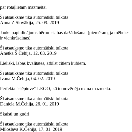
par rotaļlietām mazmeitai
Šī atsauksme tika automātiski tulkota.
Anna Z.
Slovākija
,
25. 09. 2019
Jauks papildinājums bērnu istabas dažādošanai (piemēram, ja mēbeles
ir vienkrāsainas).
Šī atsauksme tika automātiski tulkota.
Anetka Š.
Čehija
,
12. 03. 2019
Lieliski, labas kvalitātes, atbilst citiem kubiem.
Šī atsauksme tika automātiski tulkota.
Ivana M.
Čehija
,
04. 02. 2019
Perfekta "slēptuve" LEGO, kā to novērtēja mana mazmeita.
Šī atsauksme tika automātiski tulkota.
Daniela M.
Čehija
,
26. 01. 2019
Skaisti un gudri
Šī atsauksme tika automātiski tulkota.
Miloslava K.
Čehija
,
17. 01. 2019