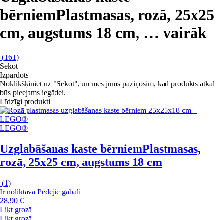
bērniem
Plastmasas, rozā, 25x25
cm, augstums 18 cm
, …
vairāk
(
161
)
Sekot
Izpārdots
Noklikšķiniet uz "Sekot", un mēs jums paziņosim, kad produkts atkal
būs pieejams iegādei.
Līdzīgi produkti
LEGO®
Uzglabāšanas kaste bērniem
Plastmasas,
rozā, 25x25 cm, augstums 18 cm
(
1
)
Ir noliktavā
Pēdējie gabali
28,90 €
Likt grozā
Likt grozā