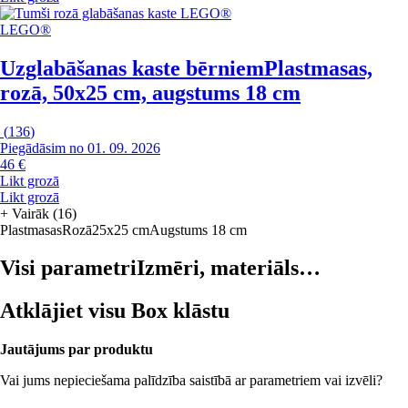
LEGO®
Uzglabāšanas kaste bērniem
Plastmasas,
rozā, 50x25 cm, augstums 18 cm
(
136
)
Piegādāsim no 01. 09. 2026
46 €
Likt grozā
Likt grozā
+
Vairāk (16)
Plastmasas
Rozā
25x25 cm
Augstums 18 cm
Visi parametri
Izmēri, materiāls…
Atklājiet visu Box klāstu
Jautājums par produktu
Vai jums nepieciešama palīdzība saistībā ar parametriem vai izvēli?