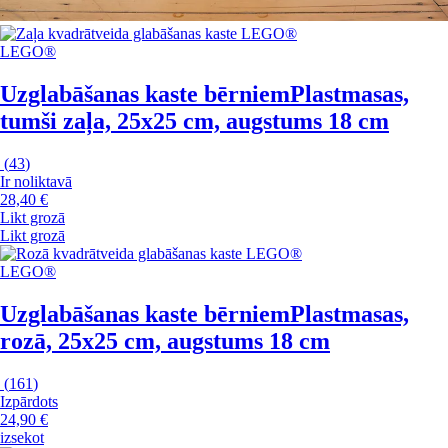
LEGO®
Uzglabāšanas kaste bērniem
Plastmasas,
tumši zaļa, 25x25 cm, augstums 18 cm
(
43
)
Ir noliktavā
28,40 €
Likt grozā
Likt grozā
LEGO®
Uzglabāšanas kaste bērniem
Plastmasas,
rozā, 25x25 cm, augstums 18 cm
(
161
)
Izpārdots
24,90 €
izsekot