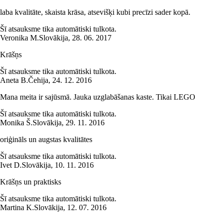
laba kvalitāte, skaista krāsa, atsevišķi kubi precīzi sader kopā.
Šī atsauksme tika automātiski tulkota.
Veronika M.
Slovākija
,
28. 06. 2017
Krāšņs
Šī atsauksme tika automātiski tulkota.
Aneta B.
Čehija
,
24. 12. 2016
Mana meita ir sajūsmā. Jauka uzglabāšanas kaste. Tikai LEGO
Šī atsauksme tika automātiski tulkota.
Monika Š.
Slovākija
,
29. 11. 2016
oriģināls un augstas kvalitātes
Šī atsauksme tika automātiski tulkota.
Ivet D.
Slovākija
,
10. 11. 2016
Krāšņs un praktisks
Šī atsauksme tika automātiski tulkota.
Martina K.
Slovākija
,
12. 07. 2016