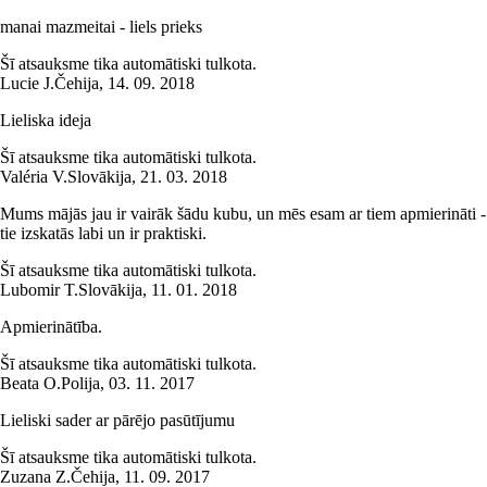
manai mazmeitai - liels prieks
Šī atsauksme tika automātiski tulkota.
Lucie J.
Čehija
,
14. 09. 2018
Lieliska ideja
Šī atsauksme tika automātiski tulkota.
Valéria V.
Slovākija
,
21. 03. 2018
Mums mājās jau ir vairāk šādu kubu, un mēs esam ar tiem apmierināti -
tie izskatās labi un ir praktiski.
Šī atsauksme tika automātiski tulkota.
Lubomir T.
Slovākija
,
11. 01. 2018
Apmierinātība.
Šī atsauksme tika automātiski tulkota.
Beata O.
Polija
,
03. 11. 2017
Lieliski sader ar pārējo pasūtījumu
Šī atsauksme tika automātiski tulkota.
Zuzana Z.
Čehija
,
11. 09. 2017