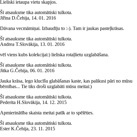
Lieliski ietaupa vietu skapjos.
Šī atsauksme tika automātiski tulkota.
Jiřina D.
Čehija
,
14. 01. 2016
Dāvana vecmāmiņai. Izbaudīju to :-). Tam ir jaukas pasteļkrāsas.
Šī atsauksme tika automātiski tulkota.
Andrea T.
Slovākija
,
13. 01. 2016
vēl viens kubs kolekcijai:) lieliska rotaļlietu uzglabāšana.
Šī atsauksme tika automātiski tulkota.
Jitka G.
Čehija
,
06. 01. 2016
Jauka krāsa, lego klucīšu glabāšanas kaste, kas palikusi pāri no mūsu
bērnības... Tie tiks droši uzglabāti mūsu meitai:)
Šī atsauksme tika automātiski tulkota.
Pederita H.
Slovākija
,
14. 12. 2015
Apmierinātība skaista meitai patīk ar to spēlēties.
Šī atsauksme tika automātiski tulkota.
Ester K.
Čehija
,
23. 11. 2015