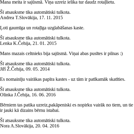
Mana meita ir sajūsmā. Viņa uzreiz ielika tur daudz rotaļlietu.
Šī atsauksme tika automātiski tulkota.
Andrea T.
Slovākija
,
17. 11. 2015
Ļoti gaumīga un rotaļīga uzglabāšanas kaste.
Šī atsauksme tika automātiski tulkota.
Lenka K.
Čehija
,
21. 01. 2015
Mans mazais celtnieks bija sajūsmā. Viņai abas pusītes ir pilnas :)
Šī atsauksme tika automātiski tulkota.
Jiří Ž.
Čehija
,
09. 05. 2014
Es nomainīju vairākas papīra kastes - uz tām ir patīkamāk skatīties.
Šī atsauksme tika automātiski tulkota.
Olinka J.
Čehija
,
16. 06. 2016
Bērniem tas patika uzreiz,pakāpeniski es nopirku vairāk no tiem, un tie
ir jauki kā dizains bērnu istabai.
Šī atsauksme tika automātiski tulkota.
Nora A.
Slovākija
,
20. 04. 2016