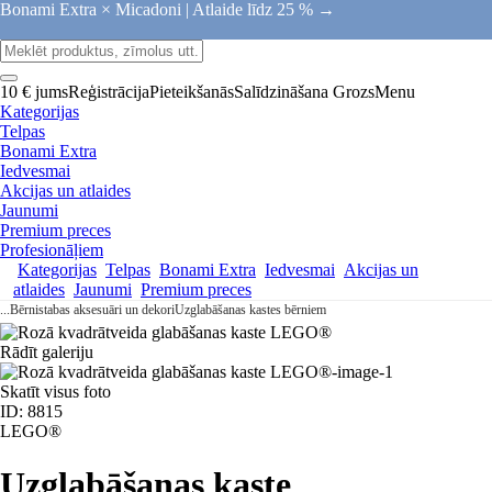
Bonami Extra × Micadoni |
Atlaide līdz 25 % →
10 € jums
Reģistrācija
Pieteikšanās
Salīdzināšana
Grozs
Menu
Kategorijas
Telpas
Bonami Extra
Iedvesmai
Akcijas un atlaides
Jaunumi
Premium preces
Profesionāļiem
Kategorijas
Telpas
Bonami Extra
Iedvesmai
Akcijas un
atlaides
Jaunumi
Premium preces
...
Bērnistabas aksesuāri un dekori
Uzglabāšanas kastes bērniem
Rādīt galeriju
Skatīt visus foto
ID: 8815
LEGO®
Uzglabāšanas kaste