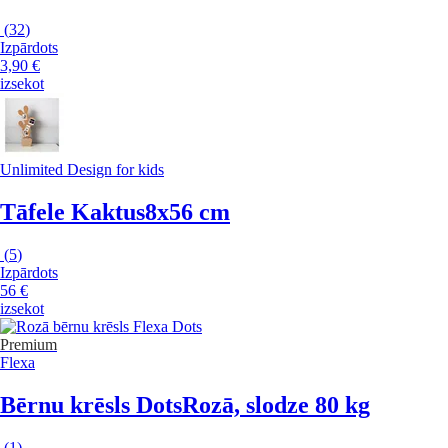
(
32
)
Izpārdots
3,90 €
izsekot
Unlimited Design for kids
Tāfele Kaktus
8x56 cm
(
5
)
Izpārdots
56 €
izsekot
Premium
Flexa
Bērnu krēsls Dots
Rozā, slodze 80 kg
(
1
)