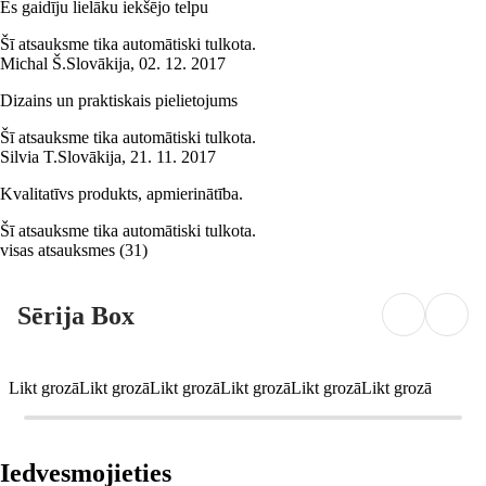
Es gaidīju lielāku iekšējo telpu
Šī atsauksme tika automātiski tulkota.
Michal Š.
Slovākija
,
02. 12. 2017
Dizains un praktiskais pielietojums
Šī atsauksme tika automātiski tulkota.
Silvia T.
Slovākija
,
21. 11. 2017
Kvalitatīvs produkts, apmierinātība.
Šī atsauksme tika automātiski tulkota.
visas atsauksmes
(
31
)
Sērija Box
Likt grozā
Likt grozā
Likt grozā
Likt grozā
Likt grozā
Likt grozā
Iedvesmojieties