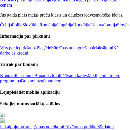
cenām
Jūs gaida plašs mājas preču klāsts un daudzas iedvesmojošas idejas.
Čehija
Polija
Slovākija
Rumānija
Ungārija
Horvātija
Lietuva
Latvija
Slovēn
Informācija par pirkumu
Viss par iepirkšanos
Piegāde
Sūdzības un atgriešana
Maksājumi
Kā
darbojas kredīti
Vairāk par bonami
Kontakti
Par mums
Bonami zīmoli
Dāvanu kartes
Medijiem
Partneru
programma
Bonami uzņēmumiem
Lejupielādēt mobilo aplikāciju
Sekojiet mums sociālajos tīklos
Pakalpojumu sniegšanas noteikumi
Privātuma politika
Sīkdatņu