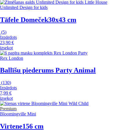
Unlimited Design for kids
Tāfele Domeček
30x43 cm
(
5
)
Izpārdots
23,90 €
izsekot
Rex London
Ballīšu piederums Party Animal
(
130
)
Izpārdots
7,99 €
izsekot
Premium
Bloomingville Mini
Virtene
156 cm