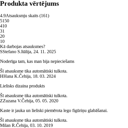
Produkta vērtējums
4.9
Atsauksmju skaits
(
161
)
5
150
4
10
3
1
2
0
1
0
Kā darbojas atsauksmes?
S
Stefano S.
Itālija
,
24. 11. 2025
Noderīga tam, kas man bija nepieciešams
Šī atsauksme tika automātiski tulkota.
H
Hana K.
Čehija
,
18. 03. 2024
Lielisks dizaina produkts
Šī atsauksme tika automātiski tulkota.
Z
Zuzana V.
Čehija
,
05. 05. 2020
Kaste ir jauka un lieliski piemērota lego figūriņu glabāšanai.
Šī atsauksme tika automātiski tulkota.
Milan R.
Čehija
,
03. 10. 2019