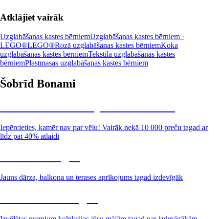
Atklājiet vairāk
Uzglabāšanas kastes bērniem
Uzglabāšanas kastes bērniem ·
LEGO®
LEGO®
Rozā uzglabāšanas kastes bērniem
Koka
uzglabāšanas kastes bērniem
Tekstila uzglabāšanas kastes
bērniem
Plastmasas uzglabāšanas kastes bērniem
Šobrīd Bonami
Summer Sale: līdz pat 40% atlaide
Iepērcieties, kamēr nav par vēlu! Vairāk nekā 10 000 preču tagad ar
līdz pat 40% atlaidi
Dārzs izdevīgāk
Jauns dārza, balkona un terases aprīkojums tagad izdevīgāk
Premium izdevīgāk
Izvēlētas premium kolekcijas jūsu mājām tagad par izdevīgākām