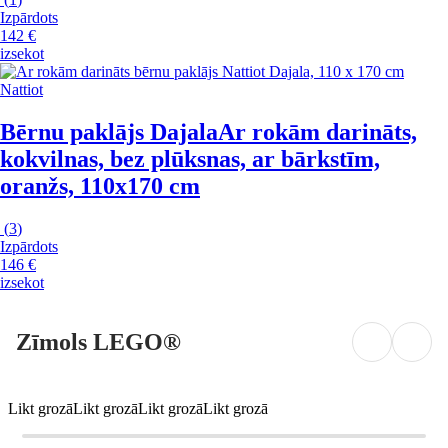
Izpārdots
142 €
izsekot
Nattiot
Bērnu paklājs Dajala
Ar rokām darināts,
kokvilnas, bez plūksnas, ar bārkstīm,
oranžs, 110x170 cm
(
3
)
Izpārdots
146 €
izsekot
Zīmols LEGO®
Likt grozā
Likt grozā
Likt grozā
Likt grozā