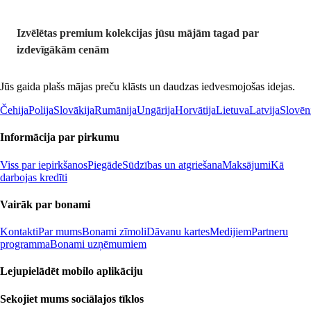
Izvēlētas premium kolekcijas jūsu mājām tagad par
izdevīgākām cenām
Jūs gaida plašs mājas preču klāsts un daudzas iedvesmojošas idejas.
Čehija
Polija
Slovākija
Rumānija
Ungārija
Horvātija
Lietuva
Latvija
Slovēn
Informācija par pirkumu
Viss par iepirkšanos
Piegāde
Sūdzības un atgriešana
Maksājumi
Kā
darbojas kredīti
Vairāk par bonami
Kontakti
Par mums
Bonami zīmoli
Dāvanu kartes
Medijiem
Partneru
programma
Bonami uzņēmumiem
Lejupielādēt mobilo aplikāciju
Sekojiet mums sociālajos tīklos