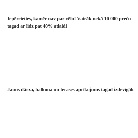
Iepērcieties, kamēr nav par vēlu! Vairāk nekā 10 000 preču
tagad ar līdz pat 40% atlaidi
Dārzs izdevīgāk
Jauns dārza, balkona un terases aprīkojums tagad izdevīgāk
Premium
izdevīgāk