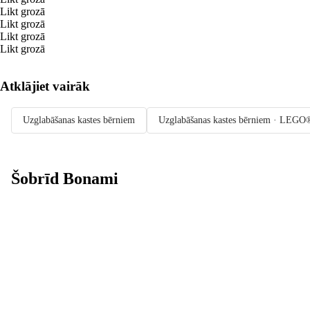
Likt grozā
Likt grozā
Likt grozā
Likt grozā
Atklājiet vairāk
Uzglabāšanas kastes bērniem
Uzglabāšanas kastes bērniem · LEGO
Šobrīd Bonami
Summer Sale:
līdz pat 40%
atlaide