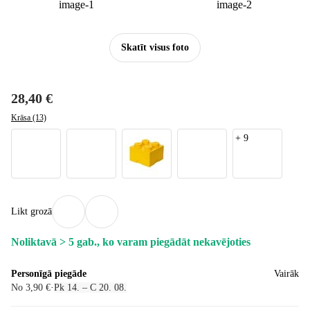
Skatīt visus foto
28,40 €
Krāsa (13)
+
9
Likt grozā
Noliktavā > 5 gab., ko varam piegādāt nekavējoties
Personīgā piegāde
Vairāk
No 3,90 €
·
Pk 14. – C 20. 08.