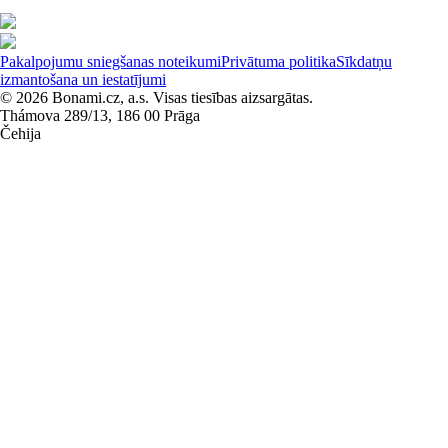
Pakalpojumu sniegšanas noteikumi
Privātuma politika
Sīkdatņu
izmantošana un iestatījumi
© 2026 Bonami.cz, a.s. Visas tiesības aizsargātas.
Thámova 289/13, 186 00 Prāga
Čehija