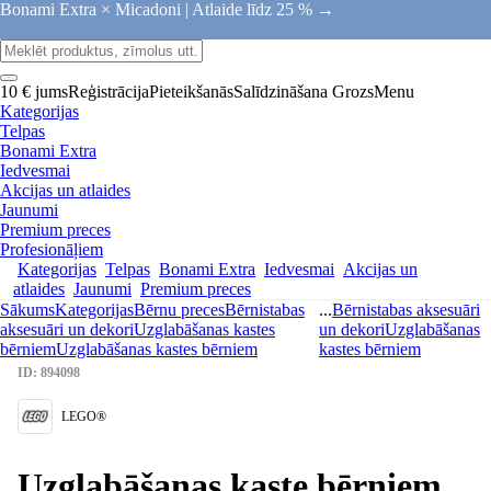
Bonami Extra × Micadoni |
Atlaide līdz 25 % →
10 € jums
Reģistrācija
Pieteikšanās
Salīdzināšana
Grozs
Menu
Kategorijas
Telpas
Bonami Extra
Iedvesmai
Akcijas un atlaides
Jaunumi
Premium preces
Profesionāļiem
Kategorijas
Telpas
Bonami Extra
Iedvesmai
Akcijas un
atlaides
Jaunumi
Premium preces
Sākums
Kategorijas
Bērnu preces
Bērnistabas
...
Bērnistabas aksesuāri
aksesuāri un dekori
Uzglabāšanas kastes
un dekori
Uzglabāšanas
bērniem
Uzglabāšanas kastes bērniem
kastes bērniem
ID: 894098
LEGO®
Uzglabāšanas kaste bērniem