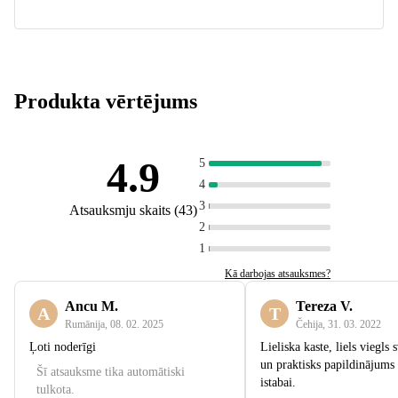
Produkta vērtējums
4.9
5
4
3
Atsauksmju skaits
(
43
)
2
1
Kā darbojas atsauksmes?
Ancu M.
Tereza V.
A
T
Rumānija
,
08. 02. 2025
Čehija
,
31. 03. 2022
Ļoti noderīgi
Lieliska kaste, liels viegls 
un praktisks papildinājums
Šī atsauksme tika automātiski
istabai.
tulkota.