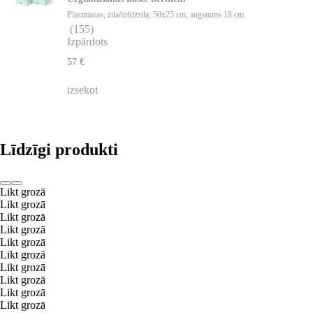
Plastmasas, zila/tirkīzzila, 50x25 cm, augstums 18 cm
(
155
)
Izpārdots
57 €
izsekot
Līdzīgi produkti
Likt grozā
Likt grozā
Likt grozā
Likt grozā
Likt grozā
Likt grozā
Likt grozā
Likt grozā
Likt grozā
Likt grozā