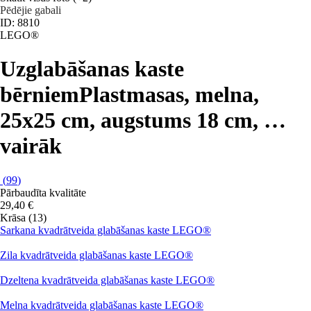
Pēdējie gabali
ID: 8810
LEGO®
Uzglabāšanas kaste
bērniem
Plastmasas, melna,
25x25 cm, augstums 18 cm
, …
vairāk
(
99
)
Pārbaudīta kvalitāte
29,40 €
Krāsa (13)
Sarkana kvadrātveida glabāšanas kaste LEGO®
Zila kvadrātveida glabāšanas kaste LEGO®
Dzeltena kvadrātveida glabāšanas kaste LEGO®
Melna kvadrātveida glabāšanas kaste LEGO®