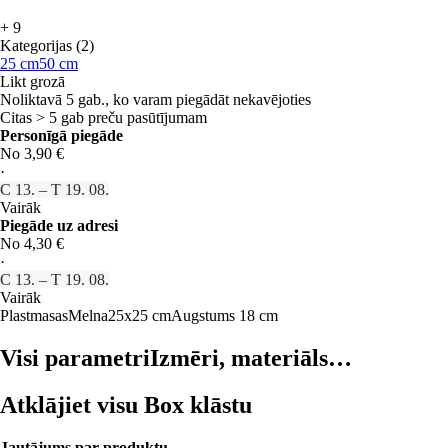
+
9
Kategorijas (2)
25 cm
50 cm
Likt grozā
Noliktavā 5 gab., ko varam piegādāt nekavējoties
Citas > 5 gab preču pasūtījumam
Personīgā piegāde
No 3,90 €
·
C 13. – T 19. 08.
Vairāk
Piegāde uz adresi
No 4,30 €
·
C 13. – T 19. 08.
Vairāk
Plastmasas
Melna
25x25 cm
Augstums 18 cm
Visi parametri
Izmēri, materiāls…
Atklājiet visu Box klāstu
Jautājums par produktu