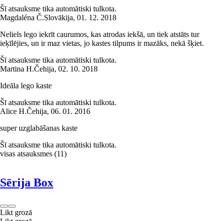
Šī atsauksme tika automātiski tulkota.
Magdaléna Č.
Slovākija
,
01. 12. 2018
Neliels lego iekrīt caurumos, kas atrodas iekšā, un tiek atstāts tur
ieķīlējies, un ir maz vietas, jo kastes tilpums ir mazāks, nekā šķiet.
Šī atsauksme tika automātiski tulkota.
Martina H.
Čehija
,
02. 10. 2018
Ideāla lego kaste
Šī atsauksme tika automātiski tulkota.
Alice H.
Čehija
,
06. 01. 2016
super uzglabāšanas kaste
Šī atsauksme tika automātiski tulkota.
visas atsauksmes
(
11
)
Sērija Box
Likt grozā