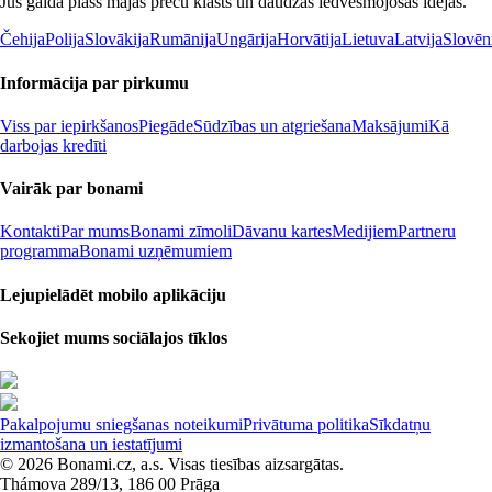
Jūs gaida plašs mājas preču klāsts un daudzas iedvesmojošas idejas.
Čehija
Polija
Slovākija
Rumānija
Ungārija
Horvātija
Lietuva
Latvija
Slovēn
Informācija par pirkumu
Viss par iepirkšanos
Piegāde
Sūdzības un atgriešana
Maksājumi
Kā
darbojas kredīti
Vairāk par bonami
Kontakti
Par mums
Bonami zīmoli
Dāvanu kartes
Medijiem
Partneru
programma
Bonami uzņēmumiem
Lejupielādēt mobilo aplikāciju
Sekojiet mums sociālajos tīklos
Pakalpojumu sniegšanas noteikumi
Privātuma politika
Sīkdatņu
izmantošana un iestatījumi
© 2026 Bonami.cz, a.s. Visas tiesības aizsargātas.
Thámova 289/13, 186 00 Prāga