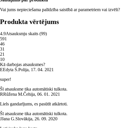
Vai jums nepieciešama palīdzība saistībā ar parametriem vai izvēli?
Produkta vērtējums
4.9
Atsauksmju skaits
(
99
)
5
91
4
6
3
1
2
1
1
0
Kā darbojas atsauksmes?
E
Edyta Ś.
Polija
,
17. 04. 2021
super!
Šī atsauksme tika automātiski tulkota.
R
Růžena M.
Čehija
,
06. 01. 2021
Liels gandarījums, es pasūtīt atkārtoti.
Šī atsauksme tika automātiski tulkota.
J
Jana G.
Slovākija
,
26. 09. 2020