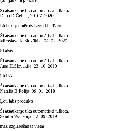
Ļoti jauka lego kaste.
Šī atsauksme tika automātiski tulkota.
Dana D.
Čehija
,
29. 07. 2020
Lieliski piemērots Lego klucīšiem.
Šī atsauksme tika automātiski tulkota.
Miroslava K.
Slovākija
,
04. 02. 2020
Skaists
Šī atsauksme tika automātiski tulkota.
Jana H.
Slovākija
,
23. 10. 2019
Lieliski
Šī atsauksme tika automātiski tulkota.
Natalia B.
Polija
,
09. 01. 2018
Ļoti labs produkts.
Šī atsauksme tika automātiski tulkota.
Sandra W.
Čehija
,
12. 09. 2019
maz uzglabāšanas vietas