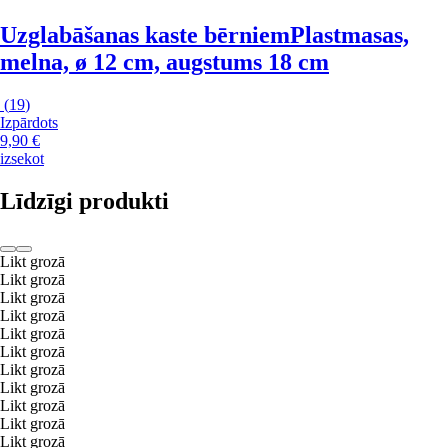
Uzglabāšanas kaste bērniem
Plastmasas,
melna, ø 12 cm, augstums 18 cm
(
19
)
Izpārdots
9,90 €
izsekot
Līdzīgi produkti
Likt grozā
Likt grozā
Likt grozā
Likt grozā
Likt grozā
Likt grozā
Likt grozā
Likt grozā
Likt grozā
Likt grozā
Likt grozā