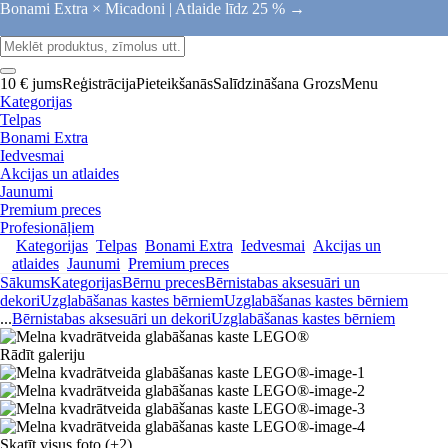
Bonami Extra × Micadoni |
Atlaide līdz 25 % →
10 € jums
Reģistrācija
Pieteikšanās
Salīdzināšana
Grozs
Menu
Kategorijas
Telpas
Bonami Extra
Iedvesmai
Akcijas un atlaides
Jaunumi
Premium preces
Profesionāļiem
Kategorijas
Telpas
Bonami Extra
Iedvesmai
Akcijas un
atlaides
Jaunumi
Premium preces
Sākums
Kategorijas
Bērnu preces
Bērnistabas aksesuāri un
dekori
Uzglabāšanas kastes bērniem
Uzglabāšanas kastes bērniem
...
Bērnistabas aksesuāri un dekori
Uzglabāšanas kastes bērniem
Rādīt galeriju
Skatīt visus foto
(+2)