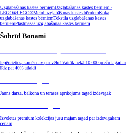
Uzglabāšanas kastes bērniem
Uzglabāšanas kastes bērniem ·
LEGO®
LEGO®
Melni uzglabāšanas kastes bērniem
Koka
uzglabāšanas kastes bērniem
Tekstila uzglabāšanas kastes
bērniem
Plastmasas uzglabāšanas kastes bērniem
Šobrīd Bonami
Summer Sale: līdz pat 40% atlaide
Iepērcieties, kamēr nav par vēlu! Vairāk nekā 10 000 preču tagad ar
līdz pat 40% atlaidi
Dārzs izdevīgāk
Jauns dārza, balkona un terases aprīkojums tagad izdevīgāk
Premium izdevīgāk
Izvēlētas premium kolekcijas jūsu mājām tagad par izdevīgākām
cenām