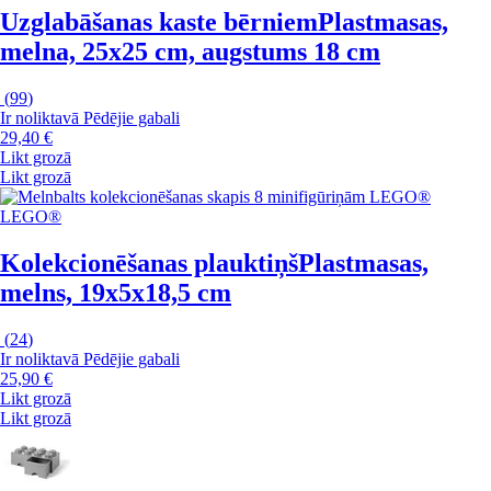
Uzglabāšanas kaste bērniem
Plastmasas,
melna, 25x25 cm, augstums 18 cm
(
99
)
Ir noliktavā
Pēdējie gabali
29,40 €
Likt grozā
Likt grozā
LEGO®
Kolekcionēšanas plauktiņš
Plastmasas,
melns, 19x5x18,5 cm
(
24
)
Ir noliktavā
Pēdējie gabali
25,90 €
Likt grozā
Likt grozā