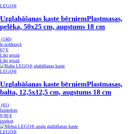
LEGO®
Uzglabāšanas kaste bērniem
Plastmasas,
pelēka, 50x25 cm, augstums 18 cm
(
146
)
Ir noliktavā
67 €
Likt grozā
Likt grozā
LEGO®
Uzglabāšanas kaste bērniem
Plastmasas,
balta, 12,5x12,5 cm, augstums 18 cm
(
61
)
Izpārdots
9,90 €
izsekot
LEGO®