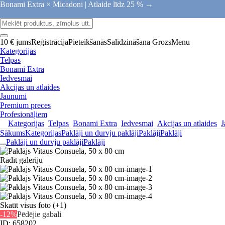
Bonami Extra × Micadoni |
Atlaide līdz 25 % →
10 € jums
Reģistrācija
Pieteikšanās
Salīdzināšana
Grozs
Menu
Kategorijas
Telpas
Bonami Extra
Iedvesmai
Akcijas un atlaides
Jaunumi
Premium preces
Profesionāļiem
Kategorijas
Telpas
Bonami Extra
Iedvesmai
Akcijas un atlaides
J
Sākums
Kategorijas
Paklāji un durvju paklāji
Paklāji
Paklāji
...
Paklāji un durvju paklāji
Paklāji
Rādīt galeriju
Skatīt visus foto
(+1)
-12%
Pēdējie gabali
ID: 658202