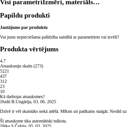
Visi parametri
Izmēri, materiāls…
Papildu produkti
Jautājums par produktu
Vai jums nepieciešama palīdzība saistībā ar parametriem vai izvēli?
Produkta vērtējums
4.7
Atsauksmju skaits
(
273
)
5
221
4
37
3
12
2
3
1
0
Kā darbojas atsauksmes?
J
Judit B.
Ungārija
,
03. 06. 2025
Dzīvē ir vēl skaistāks nekā attēlā. Mīksts un patīkams staigāt. Neslīd uz 
Šī atsauksme tika automātiski tulkota.
J
Jitka S.
Čehija
,
05. 03. 2025