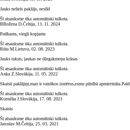
Jauks neliels paklājs, neslīd
Šī atsauksme tika automātiski tulkota.
B
Božena D.
Čehija
,
13. 11. 2024
Patīkams, viegli kopjams
Šī atsauksme tika automātiski tulkota.
Rūta M.
Lietuva
,
02. 08. 2023
Jauks raksts, jaukas ne dārgakmeņu krāsas
Šī atsauksme tika automātiski tulkota.
Anka Z.
Slovākija
,
11. 05. 2022
Skaisti paklājiņi,man ir vairākos izmēros,esmu pilnībā apmierināta.Pal
Šī atsauksme tika automātiski tulkota.
Kornélia J.
Slovākija
,
17. 08. 2021
Skaists
Šī atsauksme tika automātiski tulkota.
Jaroslav M.
Čehija
,
25. 03. 2021