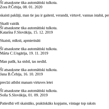
Šī atsauksme tika automātiski tulkota.
Zora P.
Čehija
,
08. 01. 2020
skaisti paklāji, man tie jau ir gaitenī, verandā, virtuvē, vannas istabā, p
Skatīt vairāk
Šī atsauksme tika automātiski tulkota.
Katarína F.
Slovākija
,
15. 12. 2019
Skaisti, mīksti, apmierināti
Šī atsauksme tika automātiski tulkota.
Márta C.
Ungārija
,
19. 11. 2019
Man patīk, ka stsbil, tas neslīd.
Šī atsauksme tika automātiski tulkota.
Jana B.
Čehija
,
16. 10. 2019
precīzi atbilst manam virtuves letei
Šī atsauksme tika automātiski tulkota.
Soňa S.
Slovākija
,
01. 09. 2019
Patiesībā vēl skaistāks, praktiskāks kopjams, vintage top raksts