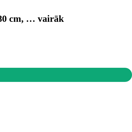
x80 cm
, …
vairāk