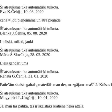
Šī atsauksme tika automātiski tulkota.
Eva K.
Čehija
,
10. 08. 2020
cena = ļoti pieņemama un ātra piegāde
Šī atsauksme tika automātiski tulkota.
Blanka J.
Čehija
,
05. 08. 2020
Lieliski, mīksti, jauki
Šī atsauksme tika automātiski tulkota.
Mária Š.
Slovākija
,
28. 05. 2020
Liels gandarījums
Šī atsauksme tika automātiski tulkota.
Renata G.
Čehija
,
31. 01. 2020
Patiešām skaists gabals, materiāls man der, mazgājams mašīnā. Krāsas ir 
Šī atsauksme tika automātiski tulkota.
Mogyorósi L.
Ungārija
,
10. 01. 2020
Jā, man tas patika, tas ir skaistāks klātienē nekā attēlā.