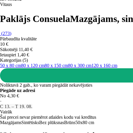
Vitaus
Paklājs Consuela
Mazgājams, sint
(
273
)
Pārbaudīta kvalitāte
10 €
Sākotnēji
11,40 €
Ietaupiet 1,40 €
Kategorijas (5)
50 x 80 cm
80 x 120 cm
80 x 150 cm
80 x 300 cm
120 x 160 cm
Noliktavā 2 gab., ko varam piegādāt nekavējoties
Piegāde uz adresi
No 4,30 €
·
C 13. – T 19. 08.
Vairāk
Šai precei nevar piemērot atlaides kodu vai kredītus
Mazgājams
Sintētisks
Bez plūksnas
Brūns
50x80 cm