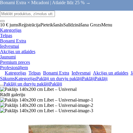
Bonami Extra × Micadoni |
Atlaide līdz 25 % →
10 € jums
Reģistrācija
Pieteikšanās
Salīdzināšana
Grozs
Menu
Kategorijas
Telpas
Bonami Extra
Iedvesmai
Akcijas un atlaides
Jaunumi
Premium preces
Profesionāļiem
Kategorijas
Telpas
Bonami Extra
Iedvesmai
Akcijas un atlaides
J
Sākums
Kategorijas
Paklāji un durvju paklāji
Paklāji
Paklāji
...
Paklāji un durvju paklāji
Paklāji
Rādīt galeriju