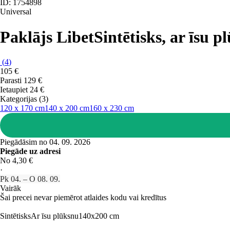
ID: 1754898
Universal
Paklājs Libet
Sintētisks, ar īsu 
(
4
)
105 €
Parasti 129 €
Ietaupiet 24 €
Kategorijas (3)
120 x 170 cm
140 x 200 cm
160 x 230 cm
Piegādāsim no 04. 09. 2026
Piegāde uz adresi
No 4,30 €
·
Pk 04. – O 08. 09.
Vairāk
Šai precei nevar piemērot atlaides kodu vai kredītus
Sintētisks
Ar īsu plūksnu
140x200 cm