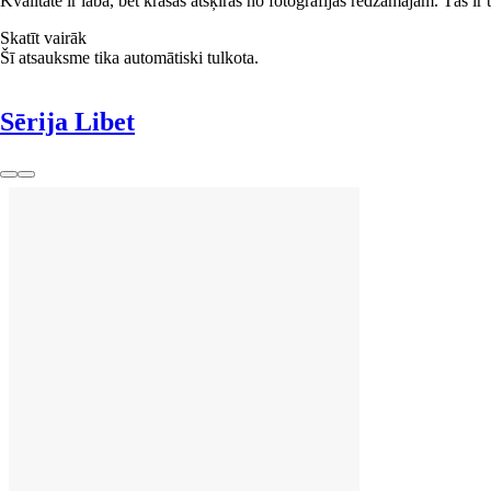
Kvalitāte ir laba, bet krāsas atšķiras no fotogrāfijās redzamajām. Tās ir
Skatīt vairāk
Šī atsauksme tika automātiski tulkota.
Sērija Libet