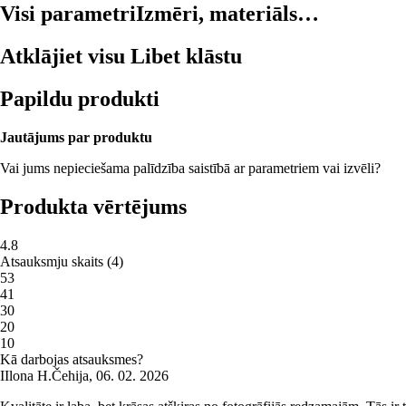
Visi parametri
Izmēri, materiāls…
Atklājiet visu Libet klāstu
Papildu produkti
Jautājums par produktu
Vai jums nepieciešama palīdzība saistībā ar parametriem vai izvēli?
Produkta vērtējums
4.8
Atsauksmju skaits
(
4
)
5
3
4
1
3
0
2
0
1
0
Kā darbojas atsauksmes?
I
Ilona H.
Čehija
,
06. 02. 2026