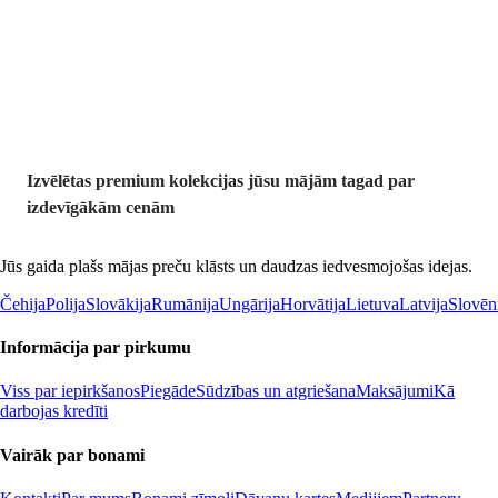
Premium
izdevīgāk
Izvēlētas premium kolekcijas jūsu mājām tagad par
izdevīgākām cenām
Jūs gaida plašs mājas preču klāsts un daudzas iedvesmojošas idejas.
Čehija
Polija
Slovākija
Rumānija
Ungārija
Horvātija
Lietuva
Latvija
Slovēn
Informācija par pirkumu
Viss par iepirkšanos
Piegāde
Sūdzības un atgriešana
Maksājumi
Kā
darbojas kredīti
Vairāk par bonami