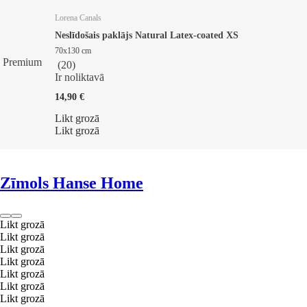
Lorena Canals
Neslīdošais paklājs Natural Latex-coated XS
70x130 cm
Premium
(
20
)
Ir noliktavā
14,90 €
Likt grozā
Likt grozā
Zīmols Hanse Home
Likt grozā
Likt grozā
Likt grozā
Likt grozā
Likt grozā
Likt grozā
Likt grozā