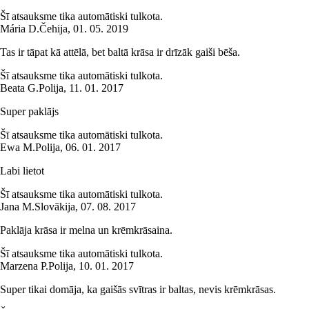
Šī atsauksme tika automātiski tulkota.
Mária D.
Čehija
,
01. 05. 2019
Tas ir tāpat kā attēlā, bet baltā krāsa ir drīzāk gaiši bēša.
Šī atsauksme tika automātiski tulkota.
Beata G.
Polija
,
11. 01. 2017
Super paklājs
Šī atsauksme tika automātiski tulkota.
Ewa M.
Polija
,
06. 01. 2017
Labi lietot
Šī atsauksme tika automātiski tulkota.
Jana M.
Slovākija
,
07. 08. 2017
Paklāja krāsa ir melna un krēmkrāsaina.
Šī atsauksme tika automātiski tulkota.
Marzena P.
Polija
,
10. 01. 2017
Super tikai domāja, ka gaišās svītras ir baltas, nevis krēmkrāsas.