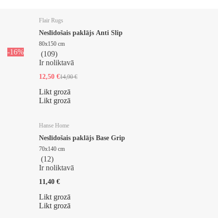
Flair Rugs
Neslīdošais paklājs Anti Slip
80x150 cm
-16%
(
109
)
Ir noliktavā
12,50 €
14,90 €
Likt grozā
Likt grozā
Hanse Home
Neslīdošais paklājs Base Grip
70x140 cm
(
12
)
Ir noliktavā
11,40 €
Likt grozā
Likt grozā