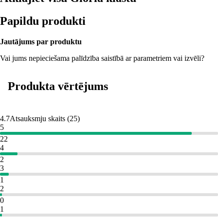
Papildu produkti
Jautājums par produktu
Vai jums nepieciešama palīdzība saistībā ar parametriem vai izvēli?
Produkta vērtējums
4.7
Atsauksmju skaits
(
25
)
5
22
4
2
3
1
2
0
1