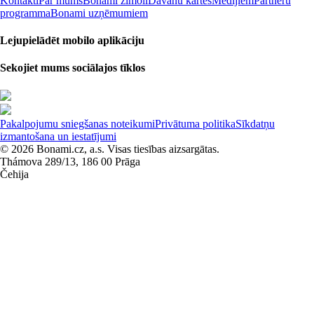
Kontakti
Par mums
Bonami zīmoli
Dāvanu kartes
Medijiem
Partneru
programma
Bonami uzņēmumiem
Lejupielādēt mobilo aplikāciju
Sekojiet mums sociālajos tīklos
Pakalpojumu sniegšanas noteikumi
Privātuma politika
Sīkdatņu
izmantošana un iestatījumi
© 2026 Bonami.cz, a.s. Visas tiesības aizsargātas.
Thámova 289/13, 186 00 Prāga
Čehija