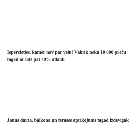
Summer Sale:
līdz pat 40%
atlaide
Iepērcieties, kamēr nav par vēlu! Vairāk nekā 10 000 preču
tagad ar līdz pat 40% atlaidi
Dārzs izdevīgāk
Jauns dārza, balkona un terases aprīkojums tagad izdevīgāk