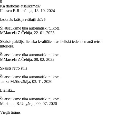
0
Kā darbojas atsauksmes?
I
Iliescu B.
Rumānija
,
18. 10. 2024
Izskatās krāšņs reālajā dzīvē
Šī atsauksme tika automātiski tulkota.
M
Marcela Z.
Čehija
,
22. 01. 2023
Skaists paklājs, lieliska kvalitāte. Tas lieliski iederas manā retro
interjerā.
Šī atsauksme tika automātiski tulkota.
M
Marcela Z.
Čehija
,
08. 02. 2022
Skaists retro stils
Šī atsauksme tika automātiski tulkota.
Janka M.
Slovākija
,
03. 11. 2020
Lieliski...
Šī atsauksme tika automātiski tulkota.
Marianna R.
Ungārija
,
09. 07. 2020
Viegli tīrāms