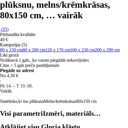
plūksnu, melns/krēmkrāsas,
80x150 cm
, …
vairāk
(
25
)
Pārbaudīta kvalitāte
49 €
Kategorijas (5)
80 x 150 cm
80 x 200 cm
120 x 170 cm
160 x 230 cm
200 x 290 cm
Likt grozā
Noliktavā 1 gab., ko varam piegādāt nekavējoties
Citas > 5 gab preču pasūtījumam
Piegāde uz adresi
No 4,30 €
·
Pk 14. – T 19. 08.
Vairāk
Sintētisks
Ar īsu plūksnu
Melns/krēmkrāsas
80x150 cm
Visi parametri
Izmēri, materiāls…
Atklājiet visu Gloria klāstu