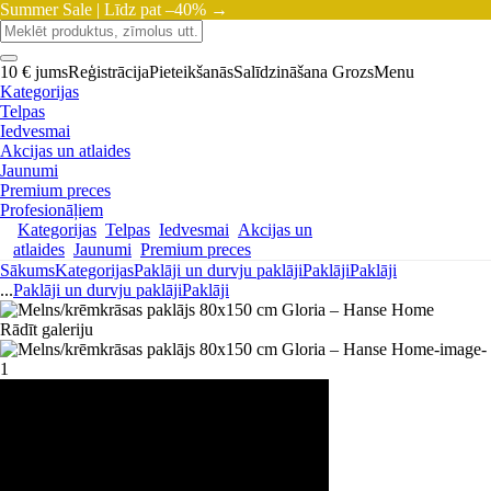
Summer Sale |
Līdz pat –40% →
10 € jums
Reģistrācija
Pieteikšanās
Salīdzināšana
Grozs
Menu
Kategorijas
Telpas
Iedvesmai
Akcijas un atlaides
Jaunumi
Premium preces
Profesionāļiem
Kategorijas
Telpas
Iedvesmai
Akcijas un
atlaides
Jaunumi
Premium preces
Sākums
Kategorijas
Paklāji un durvju paklāji
Paklāji
Paklāji
...
Paklāji un durvju paklāji
Paklāji
Rādīt galeriju