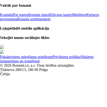
Vairāk par bonami
Kontakti
Par mums
Bonami zīmoli
Dāvanu kartes
Medijiem
Partneru
programma
Bonami uzņēmumiem
Lejupielādēt mobilo aplikāciju
Sekojiet mums sociālajos tīklos
Pakalpojumu sniegšanas noteikumi
Privātuma politika
Sīkdatņu
izmantošana un iestatījumi
© 2026 Bonami.cz, a.s. Visas tiesības aizsargātas.
Thámova 289/13, 186 00 Prāga
Čehija