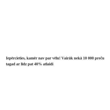
Summer Sale:
līdz pat 40%
atlaide
Iepērcieties, kamēr nav par vēlu! Vairāk nekā 10 000 preču
tagad ar līdz pat 40% atlaidi
Dārzs izdevīgāk