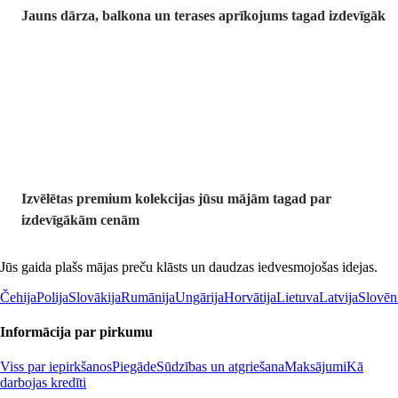
Jauns dārza, balkona un terases aprīkojums tagad izdevīgāk
Premium
izdevīgāk
Izvēlētas premium kolekcijas jūsu mājām tagad par
izdevīgākām cenām
Jūs gaida plašs mājas preču klāsts un daudzas iedvesmojošas idejas.
Čehija
Polija
Slovākija
Rumānija
Ungārija
Horvātija
Lietuva
Latvija
Slovēn
Informācija par pirkumu
Viss par iepirkšanos
Piegāde
Sūdzības un atgriešana
Maksājumi
Kā
darbojas kredīti