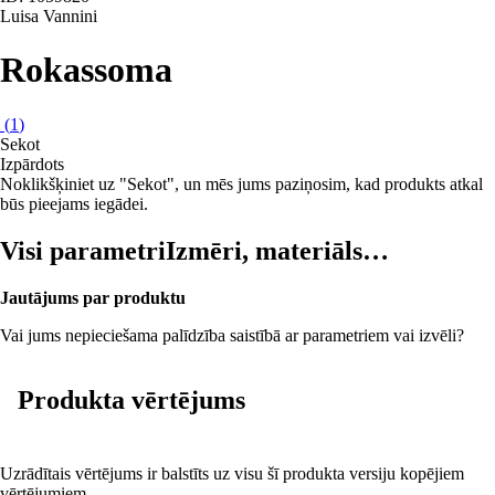
Luisa Vannini
Rokassoma
(
1
)
Sekot
Izpārdots
Noklikšķiniet uz "Sekot", un mēs jums paziņosim, kad produkts atkal
būs pieejams iegādei.
Visi parametri
Izmēri, materiāls…
Jautājums par produktu
Vai jums nepieciešama palīdzība saistībā ar parametriem vai izvēli?
Produkta vērtējums
Uzrādītais vērtējums ir balstīts uz visu šī produkta versiju kopējiem
vērtējumiem.