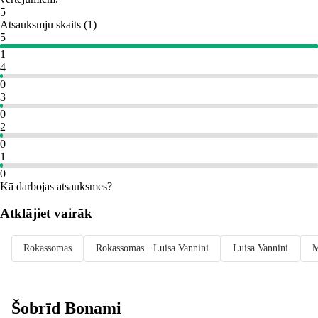
5
Atsauksmju skaits
(
1
)
5
1
4
0
3
0
2
0
1
0
Kā darbojas atsauksmes?
Atklājiet vairāk
Rokassomas
Rokassomas · Luisa Vannini
Luisa Vannini
M
Šobrīd Bonami