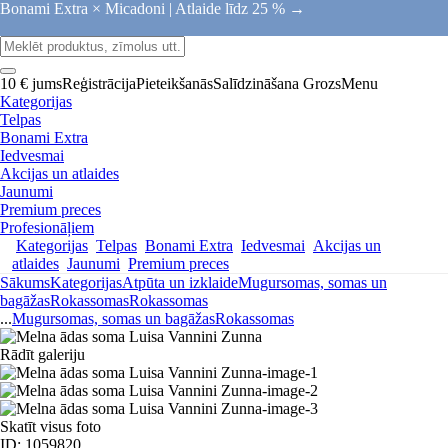
Bonami Extra × Micadoni |
Atlaide līdz 25 % →
10 € jums
Reģistrācija
Pieteikšanās
Salīdzināšana
Grozs
Menu
Kategorijas
Telpas
Bonami Extra
Iedvesmai
Akcijas un atlaides
Jaunumi
Premium preces
Profesionāļiem
Kategorijas
Telpas
Bonami Extra
Iedvesmai
Akcijas un
atlaides
Jaunumi
Premium preces
Sākums
Kategorijas
Atpūta un izklaide
Mugursomas, somas un
bagāžas
Rokassomas
Rokassomas
...
Mugursomas, somas un bagāžas
Rokassomas
Rādīt galeriju
Skatīt visus foto
ID: 1059820