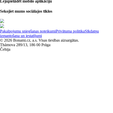
Lejupielādēt mobilo aplikāciju
Sekojiet mums sociālajos tīklos
Pakalpojumu sniegšanas noteikumi
Privātuma politika
Sīkdatņu
izmantošana un iestatījumi
© 2026 Bonami.cz, a.s. Visas tiesības aizsargātas.
Thámova 289/13, 186 00 Prāga
Čehija