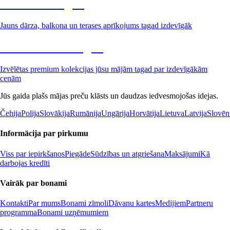
Dārzs izdevīgāk
Jauns dārza, balkona un terases aprīkojums tagad izdevīgāk
Premium izdevīgāk
Izvēlētas premium kolekcijas jūsu mājām tagad par izdevīgākām
cenām
Jūs gaida plašs mājas preču klāsts un daudzas iedvesmojošas idejas.
Čehija
Polija
Slovākija
Rumānija
Ungārija
Horvātija
Lietuva
Latvija
Slovēn
Informācija par pirkumu
Viss par iepirkšanos
Piegāde
Sūdzības un atgriešana
Maksājumi
Kā
darbojas kredīti
Vairāk par bonami
Kontakti
Par mums
Bonami zīmoli
Dāvanu kartes
Medijiem
Partneru
programma
Bonami uzņēmumiem