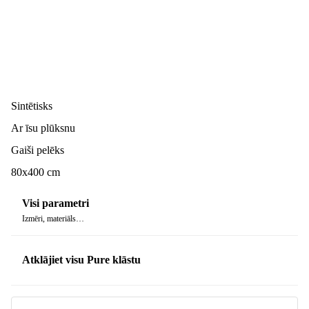
Sintētisks
Ar īsu plūksnu
Gaiši pelēks
80x400 cm
Visi parametri
Izmēri, materiāls…
Atklājiet visu Pure klāstu