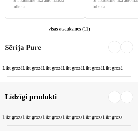
Šī atsauksme tika automātiski
Šī atsauksme tika automāt
tulkota.
tulkota.
visas atsauksmes
(
11
)
Sērija Pure
Likt grozā
Likt grozā
Likt grozā
Likt grozā
Likt grozā
Likt grozā
Līdzīgi produkti
Likt grozā
Likt grozā
Likt grozā
Likt grozā
Likt grozā
Likt grozā