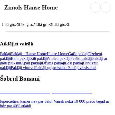
Zīmols Hanse Home
Likt grozā
Likt grozā
Likt grozā
Likt grozā
Atklājiet vairāk
Paklāji
Paklāji · Hanse Home
Hanse Home
Gaiši paklāji
Dzelteni
paklāji
Balti paklāji
Zili paklāji
Violeti paklāji
Pelēki paklāji
Paklāji ar
garu plūksnu
Apaļi paklāji
Džutas paklāji
Bēši paklāji
Tirkīzzili
paklāji
Paklāji virtuvei
Paklāji guļamistabai
Paklāji viesistabai
Šobrīd Bonami
Summer Sale: līdz pat 40% atlaide
Iepērcieties, kamēr nav par vēlu! Vairāk nekā 10 000 preču tagad ar
līdz pat 40% atlaidi