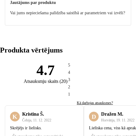
Jautājums par produktu
Vai jums nepieciešama palīdzība saistībā ar parametriem vai izvēli?
Produkta vērtējums
4.7
5
4
3
Atsauksmju skaits
(
20
)
2
1
Kā darbojas atsauksmes?
Kristina Š.
Dražen M.
K
D
Čehija
,
11. 12. 2022
Horvātija
,
19. 11. 2022
Skrējējs ir lielisks.
Lieliska cena, viss kā aprak