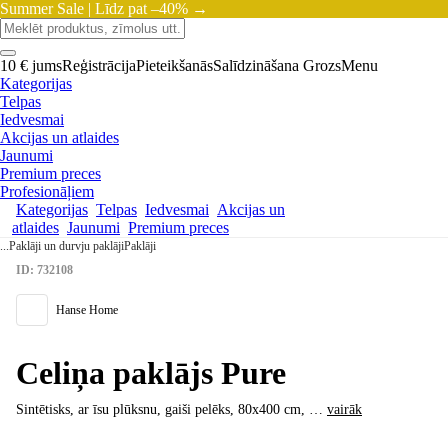
Summer Sale |
Līdz pat –40% →
10 € jums
Reģistrācija
Pieteikšanās
Salīdzināšana
Grozs
Menu
Kategorijas
Telpas
Iedvesmai
Akcijas un atlaides
Jaunumi
Premium preces
Profesionāļiem
Kategorijas
Telpas
Iedvesmai
Akcijas un
atlaides
Jaunumi
Premium preces
...
Paklāji un durvju paklāji
Paklāji
ID: 732108
Hanse Home
Celiņa paklājs Pure
Sintētisks, ar īsu plūksnu, gaiši pelēks, 80x400 cm
, …
vairāk