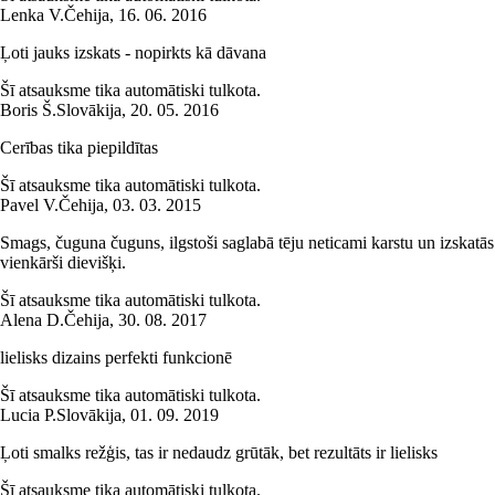
Lenka V.
Čehija
,
16. 06. 2016
Ļoti jauks izskats - nopirkts kā dāvana
Šī atsauksme tika automātiski tulkota.
Boris Š.
Slovākija
,
20. 05. 2016
Cerības tika piepildītas
Šī atsauksme tika automātiski tulkota.
Pavel V.
Čehija
,
03. 03. 2015
Smags, čuguna čuguns, ilgstoši saglabā tēju neticami karstu un izskatās
vienkārši dievišķi.
Šī atsauksme tika automātiski tulkota.
Alena D.
Čehija
,
30. 08. 2017
lielisks dizains perfekti funkcionē
Šī atsauksme tika automātiski tulkota.
Lucia P.
Slovākija
,
01. 09. 2019
Ļoti smalks režģis, tas ir nedaudz grūtāk, bet rezultāts ir lielisks
Šī atsauksme tika automātiski tulkota.