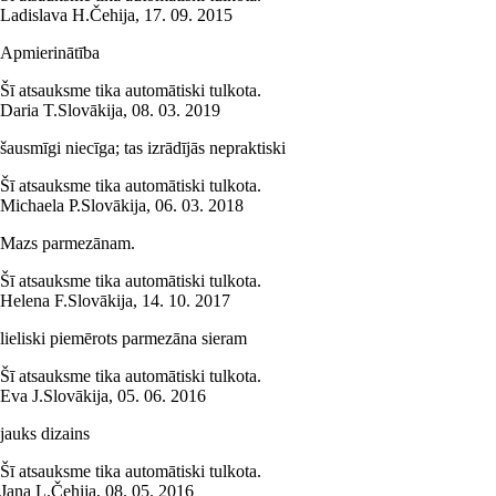
Ladislava H.
Čehija
,
17. 09. 2015
Apmierinātība
Šī atsauksme tika automātiski tulkota.
Daria T.
Slovākija
,
08. 03. 2019
šausmīgi niecīga; tas izrādījās nepraktiski
Šī atsauksme tika automātiski tulkota.
Michaela P.
Slovākija
,
06. 03. 2018
Mazs parmezānam.
Šī atsauksme tika automātiski tulkota.
Helena F.
Slovākija
,
14. 10. 2017
lieliski piemērots parmezāna sieram
Šī atsauksme tika automātiski tulkota.
Eva J.
Slovākija
,
05. 06. 2016
jauks dizains
Šī atsauksme tika automātiski tulkota.
Jana L.
Čehija
,
08. 05. 2016