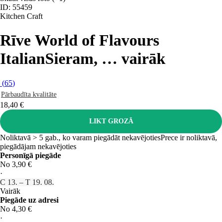
ID: 55459
Kitchen Craft
Rīve World of Flavours
Italian
Sieram
, …
vairāk
(
65
)
Pārbaudīta kvalitāte
18,40 €
LIKT GROZĀ
Noliktavā > 5 gab., ko varam piegādāt nekavējoties
Prece ir noliktavā,
piegādājam nekavējoties
Personīgā piegāde
No 3,90 €
·
C 13. – T 19. 08.
Vairāk
Piegāde uz adresi
No 4,30 €
·