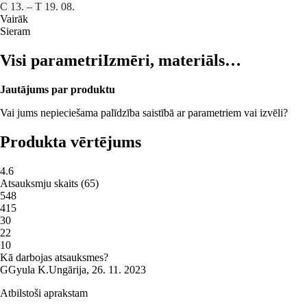
C 13. – T 19. 08.
Vairāk
Sieram
Visi parametri
Izmēri, materiāls…
Jautājums par produktu
Vai jums nepieciešama palīdzība saistībā ar parametriem vai izvēli?
Produkta vērtējums
4.6
Atsauksmju skaits
(
65
)
5
48
4
15
3
0
2
2
1
0
Kā darbojas atsauksmes?
G
Gyula K.
Ungārija
,
26. 11. 2023
Atbilstoši aprakstam