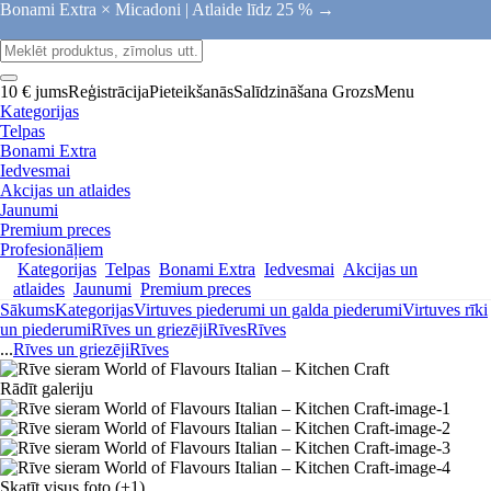
Bonami Extra × Micadoni |
Atlaide līdz 25 % →
10 € jums
Reģistrācija
Pieteikšanās
Salīdzināšana
Grozs
Menu
Kategorijas
Telpas
Bonami Extra
Iedvesmai
Akcijas un atlaides
Jaunumi
Premium preces
Profesionāļiem
Kategorijas
Telpas
Bonami Extra
Iedvesmai
Akcijas un
atlaides
Jaunumi
Premium preces
Sākums
Kategorijas
Virtuves piederumi un galda piederumi
Virtuves rīki
un piederumi
Rīves un griezēji
Rīves
Rīves
...
Rīves un griezēji
Rīves
Rādīt galeriju
Skatīt visus foto
(+1)