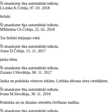
Šī atsauksme tika automātiski tulkota.
L
Lenka K.
Čehija
,
07. 03. 2018
lieliski
Šī atsauksme tika automātiski tulkota.
M
Martina Ch.
Čehija
,
22. 02. 2018
Tas lieliski iekļaujas rokā.
Šī atsauksme tika automātiski tulkota.
Anna D.
Čehija
,
15. 11. 2017
jauka tēma
Šī atsauksme tika automātiski tulkota.
Zuzana J.
Slovākija
,
08. 11. 2017
Jauka un praktiska virtuves iekārta. Lieliska dāvana siera cienītājiem.
Šī atsauksme tika automātiski tulkota.
Ivana M.
Slovākija
,
30. 11. 2016
Praktiska un uz dizainu orientēta rīvēšanas mašīna.
Šī atsauksme tika automātiski tulkota.