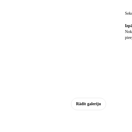
Sek
Izp
Nokl
piee
Rādīt galeriju