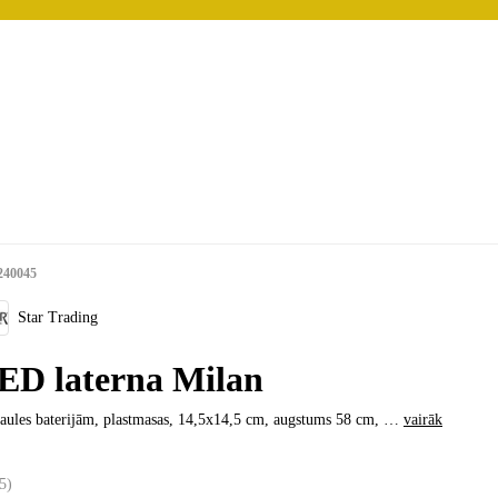
240045
Star Trading
ED laterna Milan
aules baterijām, plastmasas, 14,5x14,5 cm, augstums 58 cm
, …
vairāk
5
)