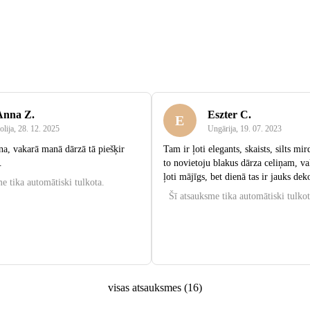
Anna Z.
Eszter C.
E
olija
,
28. 12. 2025
Ungārija
,
19. 07. 2023
rna, vakarā manā dārzā tā piešķir
Tam ir ļoti elegants, skaists, silts mi
.
to novietoju blakus dārza celiņam, vak
ļoti mājīgs, bet dienā tas ir jauks dek
e tika automātiski tulkota.
Šī atsauksme tika automātiski tulkot
visas atsauksmes
(
16
)