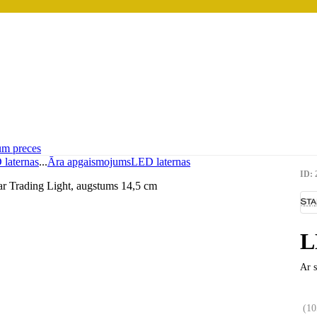
um preces
laternas
...
Āra apgaismojums
LED laternas
ID: 
L
Ar s
(
10