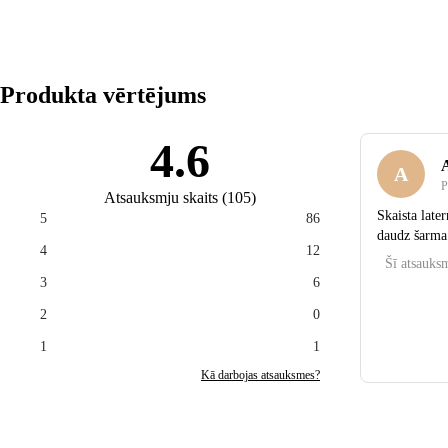
Produkta vērtējums
4.6
A
P
Atsauksmju skaits
(
105
)
Skaista late
5
86
daudz šarma
4
12
Šī atsauksm
3
6
2
0
1
1
Kā darbojas atsauksmes?