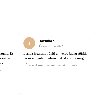
Jarmila Š.
J
Čehija
,
20. 04. 2022
rdzums. Es
Lampa izgaismo rūķīti un veido jauku stūrīti,
arā tas ir
pirms eju gulēt, redzēšu, cik skaisti tā mirgo.
ors.
Šī atsauksme tika automātiski tulkota.
a.