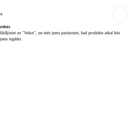
ot
ārdots
ikšķiniet uz "Sekot", un mēs jums paziņosim, kad produkts atkal būs
jams iegādei.