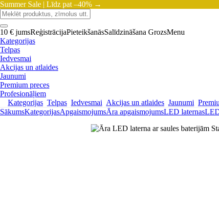
Summer Sale |
Līdz pat –40% →
10 € jums
Reģistrācija
Pieteikšanās
Salīdzināšana
Grozs
Menu
Kategorijas
Telpas
Iedvesmai
Akcijas un atlaides
Jaunumi
Premium preces
Profesionāļiem
Kategorijas
Telpas
Iedvesmai
Akcijas un atlaides
Jaunumi
Premi
Sākums
Kategorijas
Apgaismojums
Āra apgaismojums
LED laternas
LED 