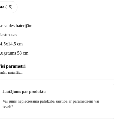
oto
(+5)
r saules baterijām
lastmasas
4,5x14,5 cm
ugstums 58 cm
isi parametri
zmēri, materiāls…
Jautājums par produktu
Vai jums nepieciešama palīdzība saistībā ar parametriem vai
izvēli?