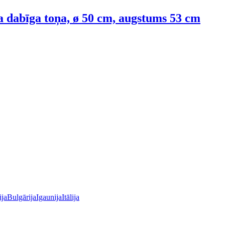
a dabīga toņa, ø 50 cm, augstums 53 cm
ija
Bulgārija
Igaunija
Itālija