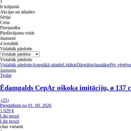
1
Ir krājumā
Akcijas un atlaides
Sērija
Cena
Pieejamība
Piedāvājuma veids
Jaunumi
4 rezultāti
Vislabāk pārdotie
Vislabāk pārdotie
Vislabāk pārdotie
Augstākā atlaide
Lētākie
Dārgākie
Jaunākie
Pēc vērtēj
Jaunums
Teulat
Ēdamgalds Cep
Ar oškoka imitāciju, ø 137 
(
25
)
Piegādāsim no 01. 09. 2026
1 029 €
Likt grozā
Likt grozā
citas varianti