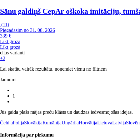
Sānu galdiņš Cep
Ar oškoka imitāciju, tumš
(
11
)
Piegādāsim no 31. 08. 2026
339 €
Likt grozā
Likt grozā
citas varianti
+2
Lai skatītu vairāk rezultātu, noņemiet vienu no filtriem
Jaunumi
1
Jūs gaida plašs mājas preču klāsts un daudzas iedvesmojošas idejas.
Čehija
Polija
Slovākija
Rumānija
Ungārija
Horvātija
Lietuva
Latvija
Slovēn
Informācija par pirkumu