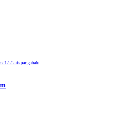
uma
Lētākais par gabalu
cm