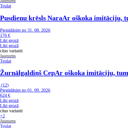
Jaunums
Teulat
Pusdienu krēsls Nara
Ar oškoka imitāciju, 
Piegādāsim no 31. 08. 2026
176 €
Likt grozā
Likt grozā
citas varianti
Jaunums
Teulat
Žurnālgaldiņš Cep
Ar oškoka imitāciju, tum
(
12
)
Piegādāsim no 01. 09. 2026
624 €
Likt grozā
Likt grozā
citas varianti
+2
Jaunums
Teulat