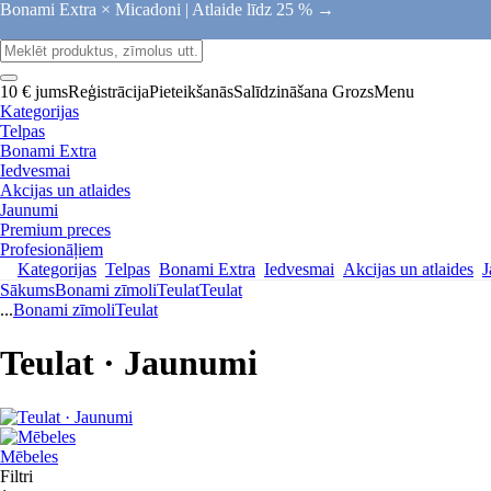
Bonami Extra × Micadoni |
Atlaide līdz 25 % →
10 € jums
Reģistrācija
Pieteikšanās
Salīdzināšana
Grozs
Menu
Kategorijas
Telpas
Bonami Extra
Iedvesmai
Akcijas un atlaides
Jaunumi
Premium preces
Profesionāļiem
Kategorijas
Telpas
Bonami Extra
Iedvesmai
Akcijas un atlaides
J
Sākums
Bonami zīmoli
Teulat
Teulat
...
Bonami zīmoli
Teulat
Teulat · Jaunumi
Mēbeles
Filtri