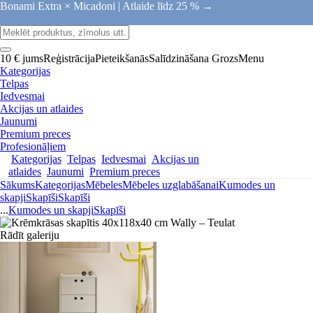
Bonami Extra × Micadoni |
Atlaide līdz 25 % →
10 € jums
Reģistrācija
Pieteikšanās
Salīdzināšana
Grozs
Menu
Kategorijas
Telpas
Iedvesmai
Akcijas un atlaides
Jaunumi
Premium preces
Profesionāļiem
Kategorijas
Telpas
Iedvesmai
Akcijas un
atlaides
Jaunumi
Premium preces
Sākums
Kategorijas
Mēbeles
Mēbeles uzglabāšanai
Kumodes un
skapji
Skapīši
Skapīši
...
Kumodes un skapji
Skapīši
Rādīt galeriju