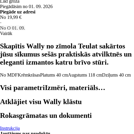
Likt grozā
Piegādāsim no 01. 09. 2026
Piegāde uz adresi
No 19,99 €
·
No O 01. 09.
Vairāk
Skapītis Wally no zīmola Teulat sakārtos
jūsu sīkumus sešās praktiskās atvilktnēs un
eleganti izmantos katru brīvo stūri.
No MDF
Krēmkrāsas
Platums 40 cm
Augstums 118 cm
Dziļums 40 cm
Visi parametri
Izmēri, materiāls…
Atklājiet visu Wally klāstu
Rokasgrāmatas un dokumenti
Instrukcija
Jautājums par produktu