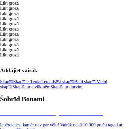
Likt grozā
Likt grozā
Likt grozā
Likt grozā
Likt grozā
Likt grozā
Likt grozā
Likt grozā
Likt grozā
Likt grozā
Likt grozā
Atklājiet vairāk
Skapīši
Skapīši · Teulat
Teulat
Bēši skapīši
Balti skapīši
Melni
skapīši
Skapīši ar atvilktnēm
Skapīši ar durvīm
Šobrīd Bonami
Summer Sale: līdz pat 40% atlaide
Iepērcieties, kamēr nav par vēlu! Vairāk nekā 10 000 preču tagad ar