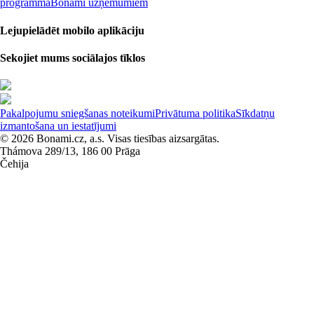
programma
Bonami uzņēmumiem
Lejupielādēt mobilo aplikāciju
Sekojiet mums sociālajos tīklos
Pakalpojumu sniegšanas noteikumi
Privātuma politika
Sīkdatņu
izmantošana un iestatījumi
© 2026 Bonami.cz, a.s. Visas tiesības aizsargātas.
Thámova 289/13, 186 00 Prāga
Čehija