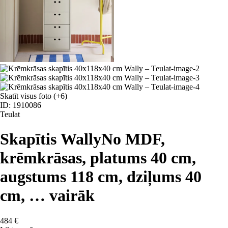
Skatīt visus foto
(+6)
ID: 1910086
Teulat
Skapītis Wally
No MDF,
krēmkrāsas, platums 40 cm,
augstums 118 cm, dziļums 40
cm
, …
vairāk
484 €