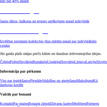
līdz pat 40% atlaidi
Dārzs izdevīgāk
Jauns dārza, balkona un terases aprīkojums tagad izdevīgāk
Premium izdevīgāk
Izvēlētas premium kolekcijas jūsu mājām tagad par izdevīgākām
cenām
Jūs gaida plašs mājas preču klāsts un daudzas iedvesmojošas idejas.
Čehija
Polija
Slovākija
Rumānija
Ungārija
Horvātija
Lietuva
Latvija
Slovēn
Informācija par pirkumu
Viss par iepirkšanos
Piegāde
Sūdzības un atgriešana
Maksājumi
Kā
darbojas kredīti
Vairāk par bonami
Kontakti
Par mums
Bonami zīmoli
Dāvanu kartes
Medijiem
Partneru