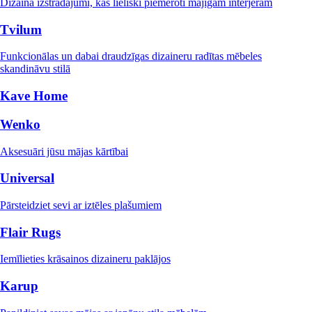
Dizaina izstrādājumi, kas lieliski piemēroti mājīgam interjeram
Tvilum
Funkcionālas un dabai draudzīgas dizaineru radītas mēbeles
skandināvu stilā
Kave Home
Wenko
Aksesuāri jūsu mājas kārtībai
Universal
Pārsteidziet sevi ar iztēles plašumiem
Flair Rugs
Iemīlieties krāsainos dizaineru paklājos
Karup