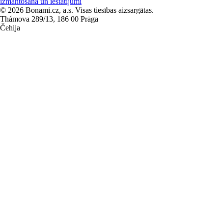
izmantošana un iestatījumi
© 2026 Bonami.cz, a.s. Visas tiesības aizsargātas.
Thámova 289/13, 186 00 Prāga
Čehija