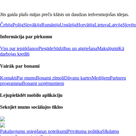
Jūs gaida plašs mājas preču klāsts un daudzas iedvesmojošas idejas.
Čehija
Polija
Slovākija
Rumānija
Ungārija
Horvātija
Lietuva
Latvija
Slovēn
Informācija par pirkumu
Viss par iepirkšanos
Piegāde
Sūdzības un atgriešana
Maksājumi
Kā
darbojas kredīti
Vairāk par bonami
Kontakti
Par mums
Bonami zīmoli
Dāvanu kartes
Medijiem
Partneru
programma
Bonami uzņēmumiem
Lejupielādēt mobilo aplikāciju
Sekojiet mums sociālajos tīklos
Pakalpojumu sniegšanas noteikumi
Privātuma politika
Sīkdatņu