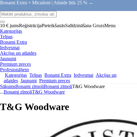
Bonami Extra × Micadoni |
Atlaide līdz 25 % →
10 € jums
Reģistrācija
Pieteikšanās
Salīdzināšana
Grozs
Menu
Kategorijas
Telpas
Bonami Extra
Iedvesmai
Akcijas un atlaides
Jaunumi
Premium preces
Profesionāļiem
Kategorijas
Telpas
Bonami Extra
Iedvesmai
Akcijas un
atlaides
Jaunumi
Premium preces
Sākums
Bonami zīmoli
Bonami zīmoli
T&G Woodware
...
Bonami zīmoli
T&G Woodware
T&G Woodware