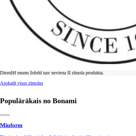
Diemžēl mums šobrīd nav neviena šī zīmola produkta.
Apskatīt visus zīmolus
Populārākais no Bonami
Miuform