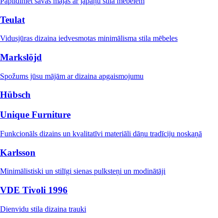
Papildiniet savas mājas ar japāņu stila mēbelēm
Teulat
Vidusjūras dizaina iedvesmotas minimālisma stila mēbeles
Markslöjd
Spožums jūsu mājām ar dizaina apgaismojumu
Hübsch
Unique Furniture
Funkcionāls dizains un kvalitatīvi materiāli dāņu tradīciju noskaņā
Karlsson
Minimālistiski un stilīgi sienas pulksteņi un modinātāji
VDE Tivoli 1996
Dienvidu stila dizaina trauki