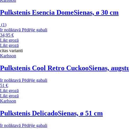
Karlsson
Pulkstenis Esencia Dome
Sienas, ø 30 cm
(
1
)
Ir noliktavā
Pēdējie gabali
34,95 €
Likt grozā
Likt grozā
citas varianti
Karlsson
Pulkstenis Cool Retro Cuckoo
Sienas, augs
Ir noliktavā
Pēdējie gabali
51 €
Likt grozā
Likt grozā
Karlsson
Pulkstenis Delicado
Sienas, ø 51 cm
Ir noliktavā
Pēdējie gabali