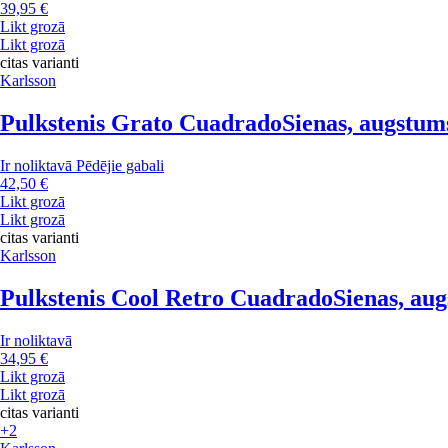
39,95 €
Likt grozā
Likt grozā
citas varianti
Karlsson
Pulkstenis Grato Cuadrado
Sienas, augstum
Ir noliktavā
Pēdējie gabali
42,50 €
Likt grozā
Likt grozā
citas varianti
Karlsson
Pulkstenis Cool Retro Cuadrado
Sienas, au
Ir noliktavā
34,95 €
Likt grozā
Likt grozā
citas varianti
+2