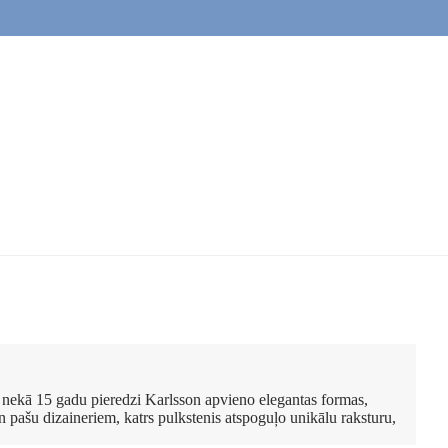
āk nekā 15 gadu pieredzi Karlsson apvieno elegantas formas,
n pašu dizaineriem, katrs pulkstenis atspoguļo unikālu raksturu,