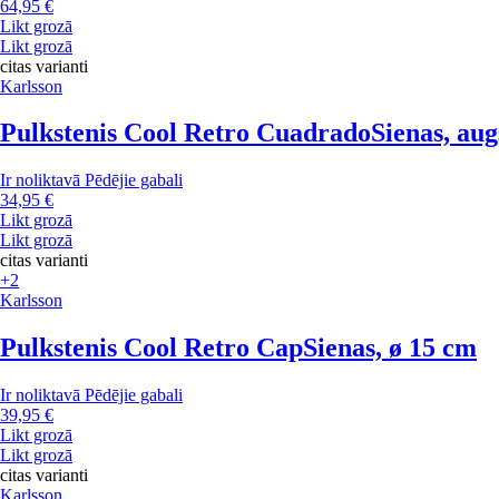
64,95 €
Likt grozā
Likt grozā
citas varianti
Karlsson
Pulkstenis Cool Retro Cuadrado
Sienas, au
Ir noliktavā
Pēdējie gabali
34,95 €
Likt grozā
Likt grozā
citas varianti
+2
Karlsson
Pulkstenis Cool Retro Cap
Sienas, ø 15 cm
Ir noliktavā
Pēdējie gabali
39,95 €
Likt grozā
Likt grozā
citas varianti
Karlsson