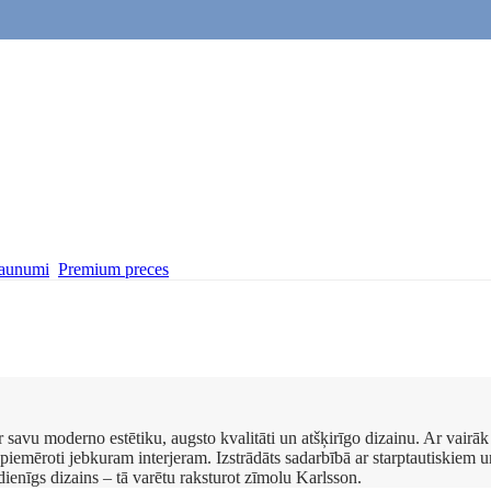
aunumi
Premium preces
r savu moderno estētiku, augsto kvalitāti un atšķirīgo dizainu. Ar vair
piemēroti jebkuram interjeram. Izstrādāts sadarbībā ar starptautiskiem u
dienīgs dizains – tā varētu raksturot zīmolu Karlsson.