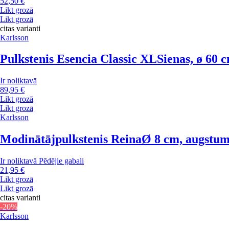
52,50 €
Likt grozā
Likt grozā
citas varianti
Karlsson
Pulkstenis Esencia Classic XL
Sienas, ø 60 
Ir noliktavā
89,95 €
Likt grozā
Likt grozā
Karlsson
Modinātājpulkstenis Reina
Ø 8 cm, augstum
Ir noliktavā
Pēdējie gabali
21,95 €
Likt grozā
Likt grozā
citas varianti
-20%
Karlsson