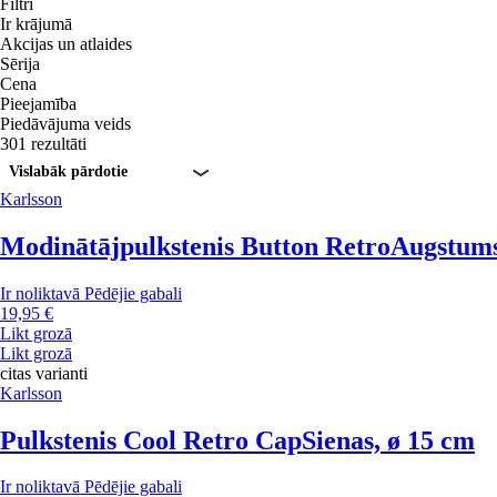
Filtri
Ir krājumā
Akcijas un atlaides
Sērija
Cena
Pieejamība
Piedāvājuma veids
301 rezultāti
Vislabāk pārdotie
Karlsson
Modinātājpulkstenis Button Retro
Augstums
Ir noliktavā
Pēdējie gabali
19,95 €
Likt grozā
Likt grozā
citas varianti
Karlsson
Pulkstenis Cool Retro Cap
Sienas, ø 15 cm
Ir noliktavā
Pēdējie gabali