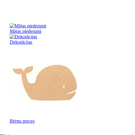
Mājas piederumi
Dekorācijas
Bērnu preces