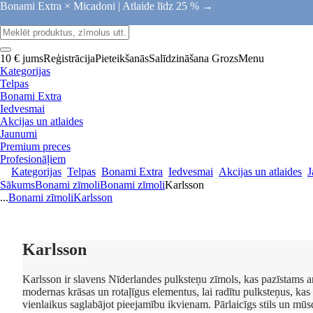
Bonami Extra × Micadoni |
Atlaide līdz 25 % →
10 € jums
Reģistrācija
Pieteikšanās
Salīdzināšana
Grozs
Menu
Kategorijas
Telpas
Bonami Extra
Iedvesmai
Akcijas un atlaides
Jaunumi
Premium preces
Profesionāļiem
Kategorijas
Telpas
Bonami Extra
Iedvesmai
Akcijas un atlaides
J
Sākums
Bonami zīmoli
Bonami zīmoli
Karlsson
...
Bonami zīmoli
Karlsson
Karlsson
Karlsson ir slavens Nīderlandes pulksteņu zīmols, kas pazīstams a
modernas krāsas un rotaļīgus elementus, lai radītu pulksteņus, kas 
vienlaikus saglabājot pieejamību ikvienam. Pārlaicīgs stils un mūs