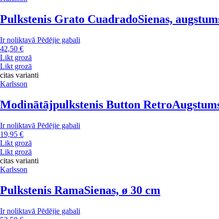
Pulkstenis Grato Cuadrado
Sienas, augstum
Ir noliktavā
Pēdējie gabali
42,50 €
Likt grozā
Likt grozā
citas varianti
Karlsson
Modinātājpulkstenis Button Retro
Augstums
Ir noliktavā
Pēdējie gabali
19,95 €
Likt grozā
Likt grozā
citas varianti
Karlsson
Pulkstenis Rama
Sienas, ø 30 cm
Ir noliktavā
Pēdējie gabali