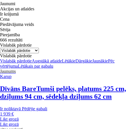
Jaunumi
Akcijas un atlaides
Ir krājumā
Cena
Piedāvājuma veids
Sērija
Pieejamība
666 rezultāti
Vislabāk pārdotie
Vislabāk pārdotie
Vislabāk pārdotie
Augstākā atlaide
Lētākie
Dārgākie
Jaunākie
Pēc
vērtējuma
Lētākais par gabalu
Jaunums
Karup
Dīvāns Bare
Tumši pelēks, platums 225 cm,
dziļums 94 cm, sēdekļa dziļums 62 cm
Ir noliktavā
Pēdējie gabali
1 939 €
Likt grozā
Likt grozā