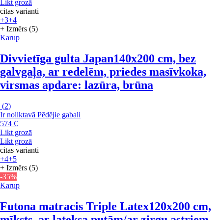
Likt grozā
citas varianti
+3
+4
+ Izmērs (5)
Karup
Divvietīga gulta Japan
140x200 cm, bez
galvgaļa, ar redelēm, priedes masīvkoka,
virsmas apdare: lazūra, brūna
(
2
)
Ir noliktavā
Pēdējie gabali
574 €
Likt grozā
Likt grozā
citas varianti
+4
+5
+ Izmērs (5)
-35%
Karup
Futona matracis Triple Latex
120x200 cm,
mīksts, ar lateksa putām/ar zirgu astriem,