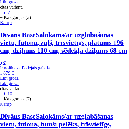
Likt grozā
citas varianti
+6
+7
+ Kategorijas (2)
Karup
Dīvāns Base
Salokāms/ar uzglabāšanas
vietu, futona, zaļš, trīsvietīgs, platums 196
cm, dziļums 110 cm, sēdekļa dziļums 68 cm
(
3
)
Ir noliktavā
Pēdējais gabals
1 879 €
Likt grozā
Likt grozā
citas varianti
+9
+10
+ Kategorijas (2)
Karup
Dīvāns Base
Salokāms/ar uzglabāšanas
vietu, futona, tumši pelēks, trīsvietīgs,