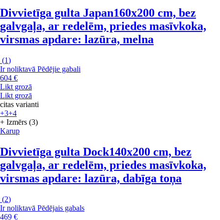
Divvietīga gulta Japan
160x200 cm, bez
galvgaļa, ar redelēm, priedes masīvkoka,
virsmas apdare: lazūra, melna
(
1
)
Ir noliktavā
Pēdējie gabali
604 €
Likt grozā
Likt grozā
citas varianti
+3
+4
+ Izmērs (3)
Karup
Divvietīga gulta Dock
140x200 cm, bez
galvgaļa, ar redelēm, priedes masīvkoka,
virsmas apdare: lazūra, dabīga toņa
(
2
)
Ir noliktavā
Pēdējais gabals
469 €