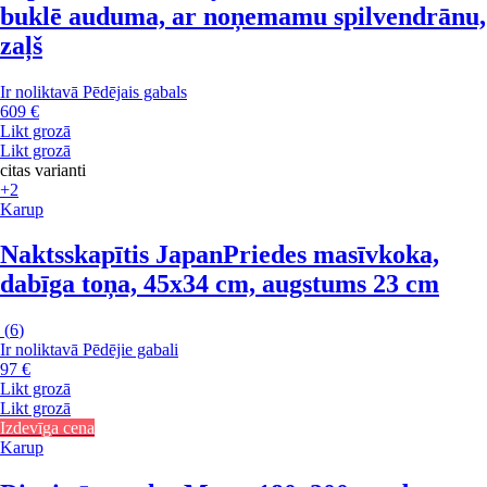
buklē auduma, ar noņemamu spilvendrānu,
zaļš
Ir noliktavā
Pēdējais gabals
609 €
Likt grozā
Likt grozā
citas varianti
+2
Karup
Naktsskapītis Japan
Priedes masīvkoka,
dabīga toņa, 45x34 cm, augstums 23 cm
(
6
)
Ir noliktavā
Pēdējie gabali
97 €
Likt grozā
Likt grozā
Izdevīga cena
Karup