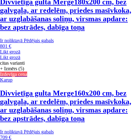
Divvietīga gulta Merge
180x200 cm, bez
galvgaļa, ar redelēm, priedes masīvkoka,
ar uzglabāšanas soliņu, virsmas apdare:
bez apstrādes, dabīga toņa
Ir noliktavā
Pēdējais gabals
801 €
Likt grozā
Likt grozā
citas varianti
+ Izmērs (5)
Izdevīga cena
Karup
Divvietīga gulta Merge
160x200 cm, bez
galvgaļa, ar redelēm, priedes masīvkoka,
ar uzglabāšanas soliņu, virsmas apdare:
bez apstrādes, dabīga toņa
Ir noliktavā
Pēdējais gabals
709 €