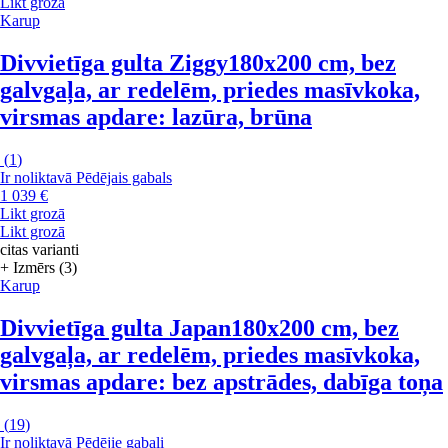
Likt grozā
Karup
Divvietīga gulta Ziggy
180x200 cm, bez
galvgaļa, ar redelēm, priedes masīvkoka,
virsmas apdare: lazūra, brūna
(
1
)
Ir noliktavā
Pēdējais gabals
1 039 €
Likt grozā
Likt grozā
citas varianti
+ Izmērs (3)
Karup
Divvietīga gulta Japan
180x200 cm, bez
galvgaļa, ar redelēm, priedes masīvkoka,
virsmas apdare: bez apstrādes, dabīga toņa
(
19
)
Ir noliktavā
Pēdējie gabali