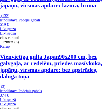
japāņu, virsmas apdare: lazūra, brūna
(
132
)
Ir noliktavā
Pēdējie gabali
519 €
Likt grozā
Likt grozā
citas varianti
+ Izmērs (5)
Karup
Vienvietīga gulta Japan
90x200 cm, bez
galvgaļa, ar redelēm, priedes masīvkoka,
japāņu, virsmas apdare: bez apstrādes,
dabīga toņa
(
3
)
Ir noliktavā
Pēdējais gabals
374 €
Likt grozā
Likt grozā
citas varianti