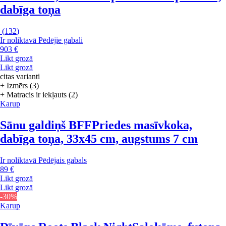
dabīga toņa
(
132
)
Ir noliktavā
Pēdējie gabali
903 €
Likt grozā
Likt grozā
citas varianti
+ Izmērs (3)
+ Matracis ir iekļauts (2)
Karup
Sānu galdiņš BFF
Priedes masīvkoka,
dabīga toņa, 33x45 cm, augstums 7 cm
Ir noliktavā
Pēdējais gabals
89 €
Likt grozā
Likt grozā
-30%
Karup