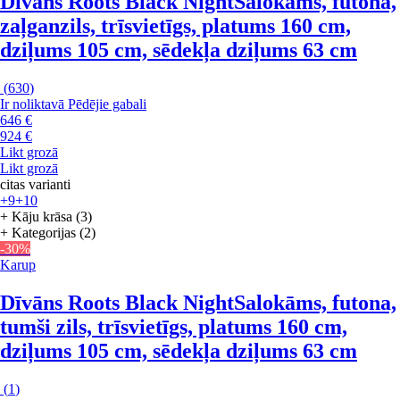
Dīvāns Roots Black Night
Salokāms, futona,
zaļganzils, trīsvietīgs, platums 160 cm,
dziļums 105 cm, sēdekļa dziļums 63 cm
(
630
)
Ir noliktavā
Pēdējie gabali
646 €
924 €
Likt grozā
Likt grozā
citas varianti
+9
+10
+ Kāju krāsa (3)
+ Kategorijas (2)
-30%
Karup
Dīvāns Roots Black Night
Salokāms, futona,
tumši zils, trīsvietīgs, platums 160 cm,
dziļums 105 cm, sēdekļa dziļums 63 cm
(
1
)