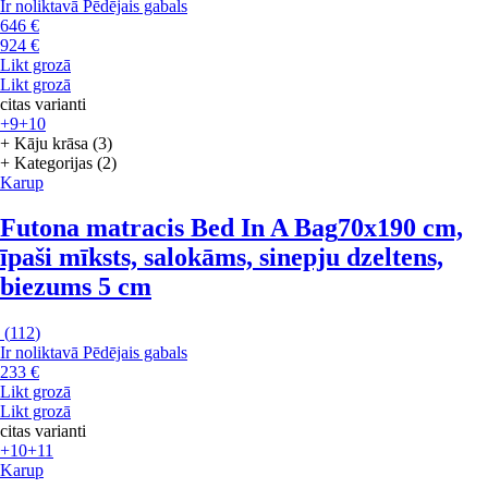
Ir noliktavā
Pēdējais gabals
646 €
924 €
Likt grozā
Likt grozā
citas varianti
+9
+10
+ Kāju krāsa (3)
+ Kategorijas (2)
Karup
Futona matracis Bed In A Bag
70x190 cm,
īpaši mīksts, salokāms, sinepju dzeltens,
biezums 5 cm
(
112
)
Ir noliktavā
Pēdējais gabals
233 €
Likt grozā
Likt grozā
citas varianti
+10
+11
Karup