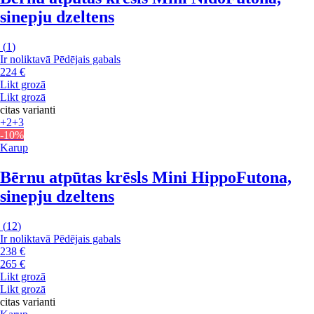
sinepju dzeltens
(
1
)
Ir noliktavā
Pēdējais gabals
224 €
Likt grozā
Likt grozā
citas varianti
+2
+3
-10%
Karup
Bērnu atpūtas krēsls Mini Hippo
Futona,
sinepju dzeltens
(
12
)
Ir noliktavā
Pēdējais gabals
238 €
265 €
Likt grozā
Likt grozā
citas varianti