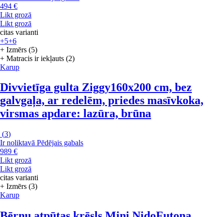
494 €
Likt grozā
Likt grozā
citas varianti
+5
+6
+ Izmērs (5)
+ Matracis ir iekļauts (2)
Karup
Divvietīga gulta Ziggy
160x200 cm, bez
galvgaļa, ar redelēm, priedes masīvkoka,
virsmas apdare: lazūra, brūna
(
3
)
Ir noliktavā
Pēdējais gabals
989 €
Likt grozā
Likt grozā
citas varianti
+ Izmērs (3)
Karup
Bērnu atpūtas krēsls Mini Nido
Futona,