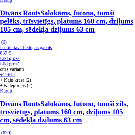
Karup
Dīvāns Roots
Salokāms, futona, tumši
pelēks, trīsvietīgs, platums 160 cm, dziļums
105 cm, sēdekļa dziļums 63 cm
(
6
)
Ir noliktavā
Pēdējais gabals
839 €
Likt grozā
Likt grozā
citas varianti
+11
+12
+ Kāju krāsa (2)
+ Kategorijas (2)
Karup
Dīvāns Roots
Salokāms, futona, tumši zils,
trīsvietīgs, platums 160 cm, dziļums 105
cm, sēdekļa dziļums 63 cm
(
630
)