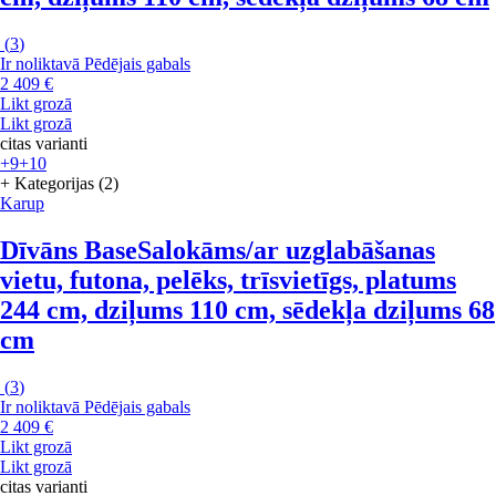
(
3
)
Ir noliktavā
Pēdējais gabals
2 409 €
Likt grozā
Likt grozā
citas varianti
+9
+10
+ Kategorijas (2)
Karup
Dīvāns Base
Salokāms/ar uzglabāšanas
vietu, futona, pelēks, trīsvietīgs, platums
244 cm, dziļums 110 cm, sēdekļa dziļums 68
cm
(
3
)
Ir noliktavā
Pēdējais gabals
2 409 €
Likt grozā
Likt grozā
citas varianti