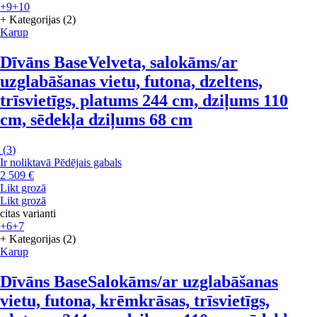
+9
+10
+ Kategorijas (2)
Karup
Dīvāns Base
Velveta, salokāms/ar
uzglabāšanas vietu, futona, dzeltens,
trīsvietīgs, platums 244 cm, dziļums 110
cm, sēdekļa dziļums 68 cm
(
3
)
Ir noliktavā
Pēdējais gabals
2 509 €
Likt grozā
Likt grozā
citas varianti
+6
+7
+ Kategorijas (2)
Karup
Dīvāns Base
Salokāms/ar uzglabāšanas
vietu, futona, krēmkrāsas, trīsvietīgs,