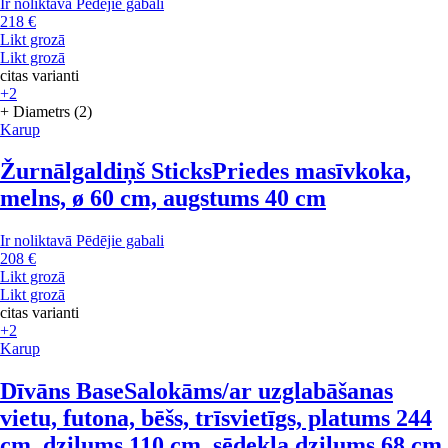
Ir noliktavā
Pēdējie gabali
218 €
Likt grozā
Likt grozā
citas varianti
+2
+ Diametrs (2)
Karup
Žurnālgaldiņš Sticks
Priedes masīvkoka,
melns, ø 60 cm, augstums 40 cm
Ir noliktavā
Pēdējie gabali
208 €
Likt grozā
Likt grozā
citas varianti
+2
Karup
Dīvāns Base
Salokāms/ar uzglabāšanas
vietu, futona, bēšs, trīsvietīgs, platums 244
cm, dziļums 110 cm, sēdekļa dziļums 68 cm