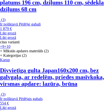
platums 196 cm, dziļums 110 cm, sēdekļa
dziļums 68 cm
(
3
)
Ir noliktavā
Pēdējie gabali
1 879 €
Likt grozā
Likt grozā
citas varianti
+9
+10
+ Mīkstās apdares materiāls (2)
+ Kategorijas (2)
Karup
Divvietīga gulta Japan
160x200 cm, bez
galvgaļa, ar redelēm, priedes masīvkoka,
virsmas apdare: lazūra, brūna
(
3
)
Ir noliktavā
Pēdējais gabals
554 €
Likt grozā