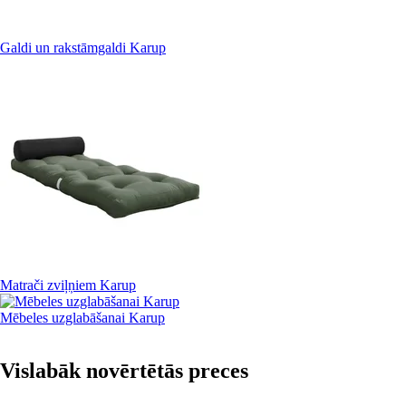
Galdi un rakstāmgaldi Karup
Matrači zviļņiem Karup
Mēbeles uzglabāšanai Karup
Vislabāk novērtētās preces