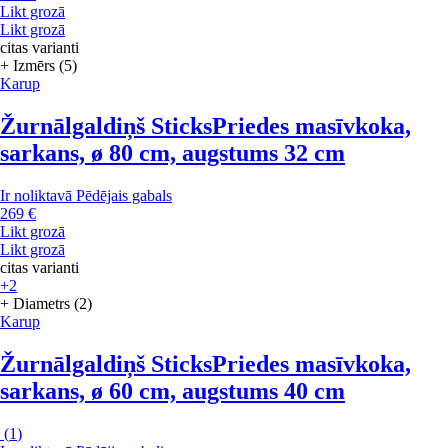
Likt grozā
Likt grozā
citas varianti
+ Izmērs (5)
Karup
Žurnālgaldiņš Sticks
Priedes masīvkoka,
sarkans, ø 80 cm, augstums 32 cm
Ir noliktavā
Pēdējais gabals
269 €
Likt grozā
Likt grozā
citas varianti
+2
+ Diametrs (2)
Karup
Žurnālgaldiņš Sticks
Priedes masīvkoka,
sarkans, ø 60 cm, augstums 40 cm
(
1
)