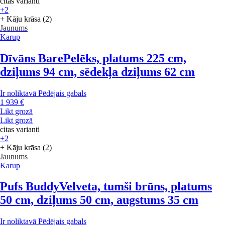
citas varianti
+2
+ Kāju krāsa (2)
Jaunums
Karup
Dīvāns Bare
Pelēks, platums 225 cm,
dziļums 94 cm, sēdekļa dziļums 62 cm
Ir noliktavā
Pēdējais gabals
1 939 €
Likt grozā
Likt grozā
citas varianti
+2
+ Kāju krāsa (2)
Jaunums
Karup
Pufs Buddy
Velveta, tumši brūns, platums
50 cm, dziļums 50 cm, augstums 35 cm
Ir noliktavā
Pēdējais gabals