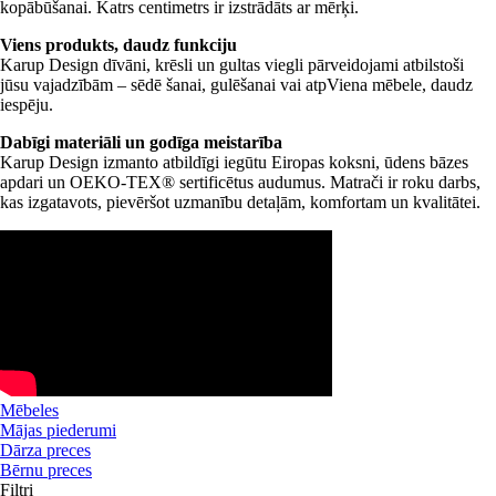
kopābūšanai. Katrs centimetrs ir izstrādāts ar mērķi.
Viens produkts, daudz funkciju
Karup Design dīvāni, krēsli un gultas viegli pārveidojami atbilstoši
jūsu vajadzībām – sēdē šanai, gulēšanai vai atpViena mēbele, daudz
iespēju.
Dabīgi materiāli un godīga meistarība
Karup Design izmanto atbildīgi iegūtu Eiropas koksni, ūdens bāzes
apdari un OEKO-TEX® sertificētus audumus. Matrači ir roku darbs,
kas izgatavots, pievēršot uzmanību detaļām, komfortam un kvalitātei.
Mēbeles
Mājas piederumi
Dārza preces
Bērnu preces
Filtri