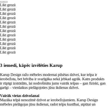
Likt grozā
Likt grozā
Likt grozā
Likt grozā
Likt grozā
Likt grozā
Likt grozā
Likt grozā
Likt grozā
Likt grozā
Likt grozā
Likt grozā
3 iemesli, kāpēc izvēlēties Karup
Karup Design ražo mēbeles modernai pilsētas dzīvei, kur telpa ir
ierobežota, bet brīvība ir svarīgāka nekā jebkad agrāk. Katrs produkts
ir rūpīgi izstrādāts, lai nodrošinātu jums vairāk telpas – gan fiziski, gan
garīgi – vienlaikus pielāgojoties jūsu ikdienas dzīvei.
Vairāk vietas dzīvošanai
Mazāka telpā nenozīmē dzīvot ar ierobežojumiem. Karup Design
mēbeles pielāgojas jūsu ikdienai, radot telpu kustībai, atpūtai un