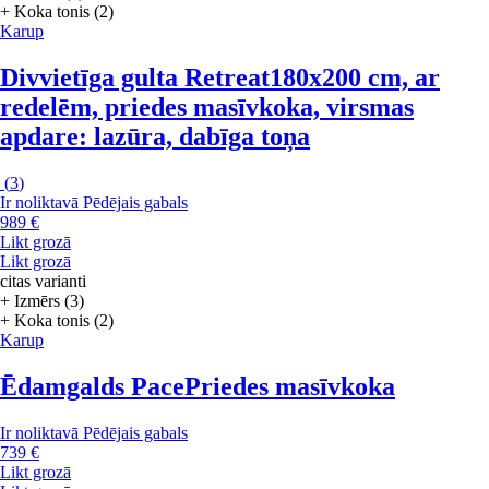
+ Koka tonis (2)
Karup
Divvietīga gulta Retreat
180x200 cm, ar
redelēm, priedes masīvkoka, virsmas
apdare: lazūra, dabīga toņa
(
3
)
Ir noliktavā
Pēdējais gabals
989 €
Likt grozā
Likt grozā
citas varianti
+ Izmērs (3)
+ Koka tonis (2)
Karup
Ēdamgalds Pace
Priedes masīvkoka
Ir noliktavā
Pēdējais gabals
739 €
Likt grozā