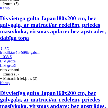
+ Izmērs (5)
Karup
Divvietīga gulta Japan
180x200 cm, bez
galvgaļa, ar matraci/ar redelēm, priedes
masīvkoka, virsmas apdare: bez apstrādes,
dabīga toņa
(
132
)
Ir noliktavā
Pēdējie gabali
1 038 €
Likt grozā
Likt grozā
citas varianti
+ Izmērs (3)
+ Matracis ir iekļauts (2)
Karup
Divvietīga gulta Japan
160x200 cm, bez
galvgaļa, ar matraci/ar redelēm, priedes
masīvkoka, virsmas apdare: bez apstrādes,