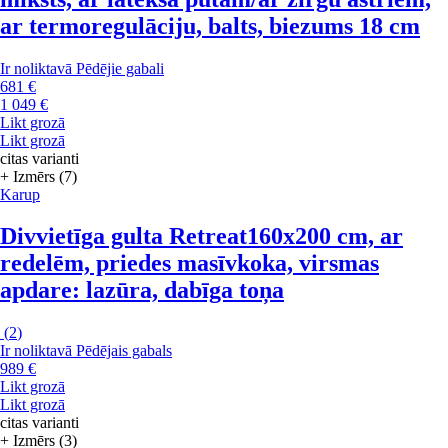
ar termoregulāciju, balts, biezums 18 cm
Ir noliktavā
Pēdējie gabali
681 €
1 049 €
Likt grozā
Likt grozā
citas varianti
+ Izmērs (7)
Karup
Divvietīga gulta Retreat
160x200 cm, ar
redelēm, priedes masīvkoka, virsmas
apdare: lazūra, dabīga toņa
(
2
)
Ir noliktavā
Pēdējais gabals
989 €
Likt grozā
Likt grozā
citas varianti
+ Izmērs (3)