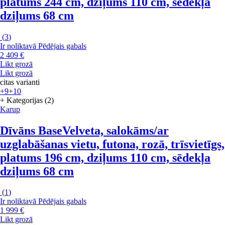
platums 244 cm, dziļums 110 cm, sēdekļa
dziļums 68 cm
(
3
)
Ir noliktavā
Pēdējais gabals
2 409 €
Likt grozā
Likt grozā
citas varianti
+9
+10
+ Kategorijas (2)
Karup
Dīvāns Base
Velveta, salokāms/ar
uzglabāšanas vietu, futona, rozā, trīsvietīgs,
platums 196 cm, dziļums 110 cm, sēdekļa
dziļums 68 cm
(
1
)
Ir noliktavā
Pēdējais gabals
1 999 €
Likt grozā