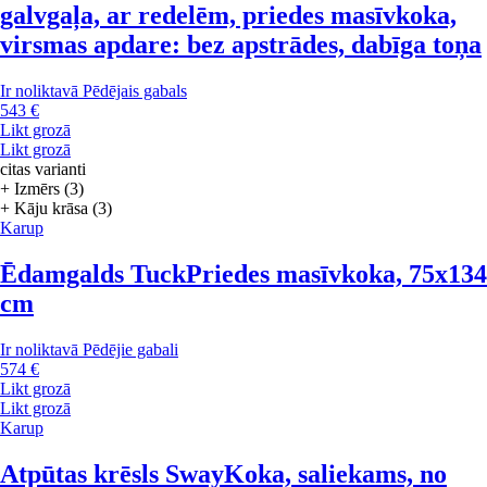
galvgaļa, ar redelēm, priedes masīvkoka,
virsmas apdare: bez apstrādes, dabīga toņa
Ir noliktavā
Pēdējais gabals
543 €
Likt grozā
Likt grozā
citas varianti
+ Izmērs (3)
+ Kāju krāsa (3)
Karup
Ēdamgalds Tuck
Priedes masīvkoka, 75x134
cm
Ir noliktavā
Pēdējie gabali
574 €
Likt grozā
Likt grozā
Karup
Atpūtas krēsls Sway
Koka, saliekams, no