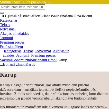
Summer Sale |
Līdz pat –40% →
10 € jums
Reģistrācija
Pieteikšanās
Salīdzināšana
Grozs
Menu
Kategorijas
Telpas
Iedvesmai
Akcijas un atlaides
Jaunumi
Premium preces
Profesionāļiem
Kategorijas
Telpas
Iedvesmai
Akcijas un
atlaides
Jaunumi
Premium preces
Sākums
Bonami zīmoli
Bonami zīmoli
Karup
...
Bonami zīmoli
Karup
Karup
Karup Design ir dāņu zīmols, kas atbilst mūsdienu pilsētas
dzīvesveidam – mazākas telpas, bet lielāka nepieciešamība pēc
brīvības. Zīmols rada viedas, daudzfunkcionālas mēbeles, kuru dizainu
iedvesmojusi japāņu vienkāršība un skandināvu funkcionalitāte.
No futoniem un matračiem līdz dīvāniem un uzglabāšanas mēbelēm –