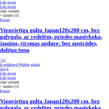
Likt grozā
Likt grozā
citas varianti
+ Izmērs (5)
Karup
Vienvietīga gulta Japan
120x200 cm, bez
galvgaļa, ar redelēm, priedes masīvkoka,
japāņu, virsmas apdare: bez apstrādes,
dabīga toņa
(
2
)
Ir noliktavā
Pēdējie gabali
424 €
Likt grozā
Likt grozā
citas varianti
+ Izmērs (5)
Karup
Vienvietīga gulta Japan
120x200 cm, bez
galvgaļa, ar redelēm, priedes masīvkoka,