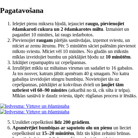
Pagatavošana
Ielejiet pienu miksera bļodā, iejauciet
raugu, pievienojiet
ēdamkaroti cukura un 2 ēdamkarotes miltu
. Izmaisiet un
pagaidiet 10 minūtes, lai raugs iedarbotos.
Pievienojiet
raugam
pārējās sastāvdaļas, izņemot sviestu, un
mīciet ar zemu ātrumu. Pēc 5 minūtēm sāciet palēnām pievienot
mīksto sviestu. Mīciet vēl 10 minūtes. No gludās un mīkstās
mīklas izveidojiet bumbu un pārklājiet bļodu uz
10 minūtēm
.
Izklājiet cepampapīru uz cepešpannas.
Izrullējiet mīklu uz miltainas virsmas un sadaliet to 16 gabalos.
Ja tos nosver, katram jābūt apmēram 40 g smagam. No katra
gabaliņa izveidojiet stingru bumbiņu. Novietojiet tās uz
cepešpannas, pārklājiet ar kokvilnas dvieli un
ļaujiet tām
uzbriest vēl 60–90 minūtes
(atkarībā no tā, cik silta ir telpa).
Mīklas sastāvā ir daudz sviesta, tāpēc rūgšanas process ir lēnāks.
Uzsildiet cepeškrāsni
līdz 200 grādiem
.
Apsmērējiet bumbiņas ar saputotu olu un pienu
un lieciet
cepeškrāsnī uz
15–20 minūtēm
, līdz tās kļūst zeltaini brūnas.