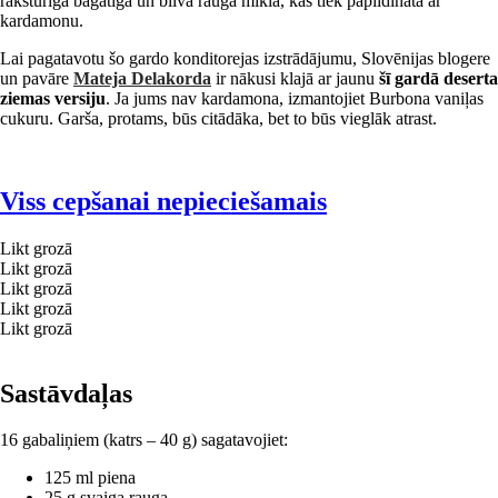
raksturīga bagātīga un blīva rauga mīkla, kas tiek papildināta ar
kardamonu.
Lai pagatavotu šo gardo konditorejas izstrādājumu, Slovēnijas blogere
un pavāre
Mateja Delakorda
ir nākusi klajā ar jaunu
šī gardā deserta
ziemas versiju
. Ja jums nav kardamona, izmantojiet Burbona vaniļas
cukuru. Garša, protams, būs citādāka, bet to būs vieglāk atrast.
Viss cepšanai nepieciešamais
Likt grozā
Likt grozā
Likt grozā
Likt grozā
Likt grozā
Sastāvdaļas
16 gabaliņiem (katrs – 40 g) sagatavojiet:
125 ml piena
25 g svaiga rauga