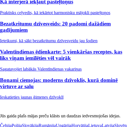
Kā interjerā iekļaut pasteļtoņus
Praktisks ceļvedis, kā iekārtot harmonisku mājokli pasteļtoņos
Bezatkritumu dzīvesveids: 20 padomi dažādiem
gadījumiem
Ieteikumi, kā sākt bezatkritumu dzīvesveidu jau šodien
Valentīndienas ēdienkarte: 5 vienkāršas receptes, kas
liks viņam iemīlēties vēl vairāk
Sagatavojiet labākās Valentīndienas vakariņas
Bonami ciemojas: moderns dzīvoklis, kurā dominē
virtuve ar salu
Ieskatieties jaunas ģimenes dzīvoklī
Jūs gaida plašs mājas preču klāsts un daudzas iedvesmojošas idejas.
Čehija
Polija
Slovākija
Rumānija
Ungārija
Horvātija
Lietuva
Latvija
Slovēn