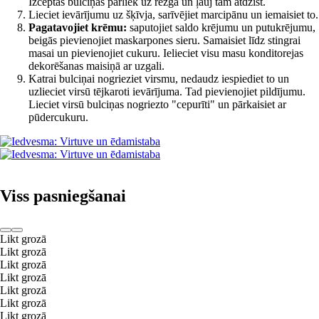
Izceptās bulciņas pārliek uz režģa un ļauj tām atdzist.
Lieciet ievārījumu uz šķīvja, sarīvējiet marcipānu un iemaisiet to.
Pagatavojiet krēmu:
saputojiet saldo krējumu un putukrējumu,
beigās pievienojiet maskarpones sieru. Samaisiet līdz stingrai
masai un pievienojiet cukuru. Ielieciet visu masu konditorejas
dekorēšanas maisiņā ar uzgali.
Katrai bulciņai nogrieziet virsmu, nedaudz iespiediet to un
uzlieciet virsū tējkaroti ievārījuma. Tad pievienojiet pildījumu.
Lieciet virsū bulciņas nogriezto "cepurīti" un pārkaisiet ar
pūdercukuru.
Viss pasniegšanai
Likt grozā
Likt grozā
Likt grozā
Likt grozā
Likt grozā
Likt grozā
Likt grozā