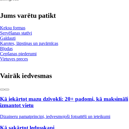
Jums varētu patikt
Keksu formas
Servēšanas statīvi
Galdauti
Karotes, lāpstiņas un pavārnīcas
Bļodas
Cepšanas piederumi
Virtuves preces
Vairāk iedvesmas
Kā iekārtot mazu dzīvokli: 20+ padomi, kā maksimāli
izmantot vietu
Dizaineru pamatprincipi, iedvesmojoši fotoattēli un ieteikumi
Kā sakārtot ledusskapi