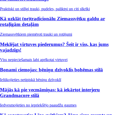
Praktiski un stilīgi trauki, pudeles, paliktņi un citi sīkrīki
Kā uzklāt (ne)tradicionālu Ziemassvētku galdu ar
rotaļīgām detaļām
Ziemassvētkiem piemēroti trauki un rotājumi
Meklējat virtuves piederumus? Šeit ir viss, kas jums
vajadzīgs!
Viss nepieciešamais labi aprīkotai virtuvei
Bonami ciemojas: bēniņu dzīvoklis bohēmas stilā
Ielūkojieties netipiskā bēniņu dzīvoklī
Mājās kā pie vecmāmiņas: kā iekārtot interjeru
Grandmacore stilā
Iedvesmojieties no iepriekšējo paaudžu gaumes