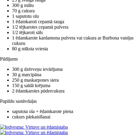
300 g miltu
70 g cukura
1 saputotu olu
1 ēdamkaroti cepamā rauga
1/2 tējkarotes cepamā pulvera
1/2 tējkaroti sāls
1 ēdamkarote kardamona pulvera vai cukura ar Burbona vaniļas
cukuru
80 g mīksta sviesta
Pildījums
300 g dzērveņu ievārījuma
30 g marcipāna
250 g maskarpones siera
150 g saldā krējuma
2 ēdamkarotes pūdercukura
Papildu sastāvdaļas
saputota ola + ēdamkarote piena
cukurs pārkaisīšanai