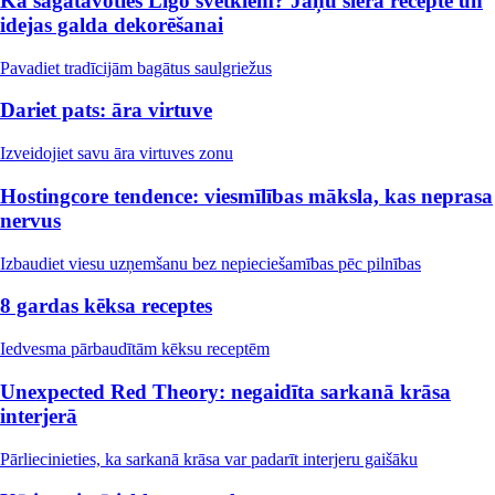
Kā sagatavoties Līgo svētkiem? Jāņu siera recepte un
idejas galda dekorēšanai
Pavadiet tradīcijām bagātus saulgriežus
Dariet pats: āra virtuve
Izveidojiet savu āra virtuves zonu
Hostingcore tendence: viesmīlības māksla, kas neprasa
nervus
Izbaudiet viesu uzņemšanu bez nepieciešamības pēc pilnības
8 gardas kēksa receptes
Iedvesma pārbaudītām kēksu receptēm
Unexpected Red Theory: negaidīta sarkanā krāsa
interjerā
Pārliecinieties, ka sarkanā krāsa var padarīt interjeru gaišāku