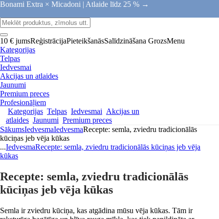
Bonami Extra × Micadoni |
Atlaide līdz 25 % →
10 € jums
Reģistrācija
Pieteikšanās
Salīdzināšana
Grozs
Menu
Kategorijas
Telpas
Iedvesmai
Akcijas un atlaides
Jaunumi
Premium preces
Profesionāļiem
Kategorijas
Telpas
Iedvesmai
Akcijas un
atlaides
Jaunumi
Premium preces
Sākums
Iedvesma
Iedvesma
Recepte: semla, zviedru tradicionālās
kūciņas jeb vēja kūkas
...
Iedvesma
Recepte: semla, zviedru tradicionālās kūciņas jeb vēja
kūkas
Recepte: semla, zviedru tradicionālās
kūciņas jeb vēja kūkas
Semla ir zviedru kūciņa, kas atgādina mūsu vēja kūkas. Tām ir