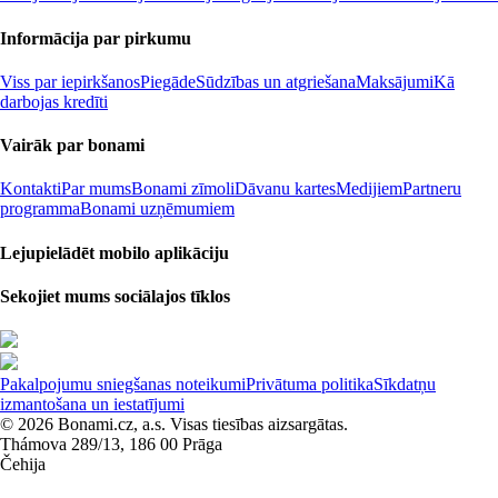
Informācija par pirkumu
Viss par iepirkšanos
Piegāde
Sūdzības un atgriešana
Maksājumi
Kā
darbojas kredīti
Vairāk par bonami
Kontakti
Par mums
Bonami zīmoli
Dāvanu kartes
Medijiem
Partneru
programma
Bonami uzņēmumiem
Lejupielādēt mobilo aplikāciju
Sekojiet mums sociālajos tīklos
Pakalpojumu sniegšanas noteikumi
Privātuma politika
Sīkdatņu
izmantošana un iestatījumi
© 2026 Bonami.cz, a.s. Visas tiesības aizsargātas.
Thámova 289/13, 186 00 Prāga
Čehija