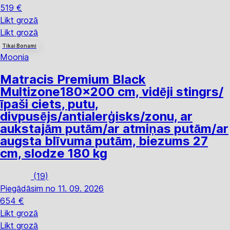
519 €
Likt grozā
Likt grozā
Tikai Bonami
Moonia
Matracis Premium Black
Multizone
180x200 cm, vidēji stingrs/
īpaši ciets, putu,
divpusējs/antialerģisks/zonu, ar
aukstajām putām/ar atmiņas putām/ar
augsta blīvuma putām, biezums 27
cm, slodze 180 kg
(
19
)
Piegādāsim no 11. 09. 2026
654 €
Likt grozā
Likt grozā