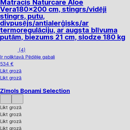
Matracis Naturcare Aloe
Vera
180x200 cm, stingrs/vidēji
stingrs, putu,
divpusējs/antialerģisks/ar
termoregulāciju, ar augsta blīvuma
putām, biezums 21 cm, slodze 180 kg
(
4
)
Ir noliktavā
Pēdējie gabali
534 €
Likt grozā
Likt grozā
Zīmols Bonami Selection
Likt grozā
Likt grozā
Likt grozā
Likt grozā