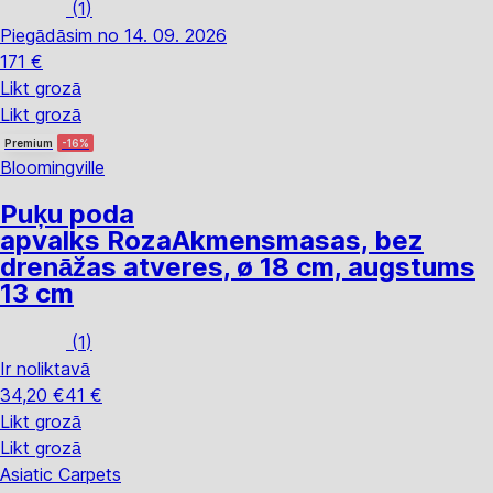
(
1
)
Piegādāsim no 14. 09. 2026
171 €
Likt grozā
Likt grozā
Premium
-16%
Bloomingville
Puķu poda
apvalks Roza
Akmensmasas, bez
drenāžas atveres, ø 18 cm, augstums
13 cm
(
1
)
Ir noliktavā
34,20 €
41 €
Likt grozā
Likt grozā
Asiatic Carpets