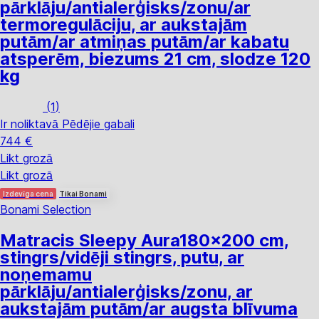
pārklāju/antialerģisks/zonu/ar
termoregulāciju, ar aukstajām
putām/ar atmiņas putām/ar kabatu
atsperēm, biezums 21 cm, slodze 120
kg
(
1
)
Ir noliktavā
Pēdējie gabali
744 €
Likt grozā
Likt grozā
Izdevīga cena
Tikai Bonami
Bonami Selection
Matracis Sleepy Aura
180x200 cm,
stingrs/vidēji stingrs, putu, ar
noņemamu
pārklāju/antialerģisks/zonu, ar
aukstajām putām/ar augsta blīvuma