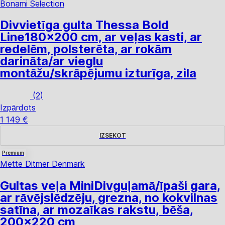
Bonami Selection
Divvietīga gulta Thessa Bold
Line
180x200 cm, ar veļas kasti, ar
redelēm, polsterēta, ar rokām
darināta/ar vieglu
montāžu/skrāpējumu izturīga, zila
(
2
)
Izpārdots
1 149 €
IZSEKOT
Premium
Mette Ditmer Denmark
Gultas veļa Mini
Divguļamā/īpaši gara,
ar rāvējslēdzēju, grezna, no kokvilnas
satīna, ar mozaīkas rakstu, bēša,
200x220 cm