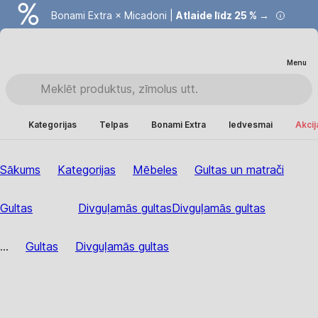
Bonami Extra × Micadoni |
Atlaide līdz 25 % →
Menu
Kategorijas
Telpas
Bonami Extra
Iedvesmai
Akcij
Sākums
Kategorijas
Mēbeles
Gultas un matrači
Gultas
Divguļamās gultas
Divguļamās gultas
...
Gultas
Divguļamās gultas