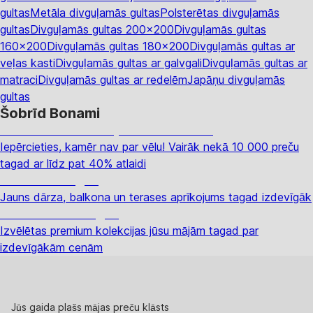
gultas
Metāla divguļamās gultas
Polsterētas divguļamās
gultas
Divguļamās gultas 200x200
Divguļamās gultas
160x200
Divguļamās gultas 180x200
Divguļamās gultas ar
veļas kasti
Divguļamās gultas ar galvgali
Divguļamās gultas ar
matraci
Divguļamās gultas ar redelēm
Japāņu divguļamās
gultas
Šobrīd Bonami
Summer Sale: līdz pat 40% atlaide
Iepērcieties, kamēr nav par vēlu! Vairāk nekā 10 000 preču
tagad ar līdz pat 40% atlaidi
Dārzs izdevīgāk
Jauns dārza, balkona un terases aprīkojums tagad izdevīgāk
Premium izdevīgāk
Izvēlētas premium kolekcijas jūsu mājām tagad par
izdevīgākām cenām
Jūs gaida plašs mājas preču klāsts