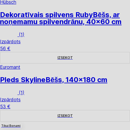
Hübsch
Dekoratīvais spilvens Ruby
Bēšs, ar
noņemamu spilvendrānu, 40x60 cm
(
1
)
Izpārdots
56 €
IZSEKOT
Euromant
Pleds Skyline
Bēšs, 140x180 cm
(
1
)
Izpārdots
53 €
IZSEKOT
Tikai Bonami