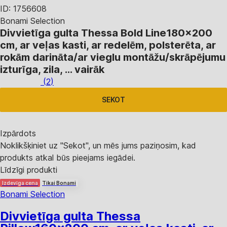
ID: 1756608
Bonami Selection
Divvietīga gulta Thessa Bold Line
180x200
cm, ar veļas kasti, ar redelēm, polsterēta, ar
rokām darināta/ar vieglu montāžu/skrāpējumu
izturīga, zila
, …
vairāk
(
2
)
SEKOT
Izpārdots
Noklikšķiniet uz "Sekot", un mēs jums paziņosim, kad
produkts atkal būs pieejams iegādei.
Līdzīgi produkti
Izdevīga cena
Tikai Bonami
Bonami Selection
Divvietīga gulta Thessa