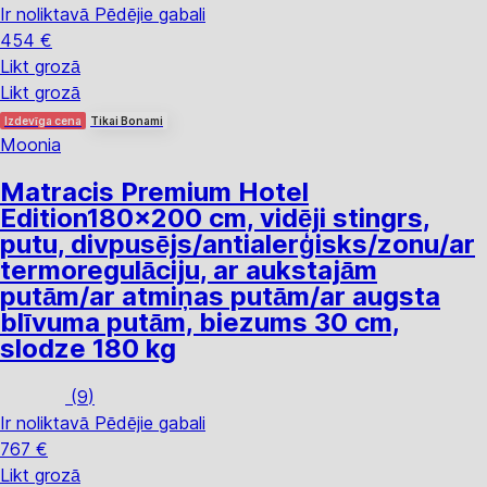
Ir noliktavā
Pēdējie gabali
454 €
Likt grozā
Likt grozā
Izdevīga cena
Tikai Bonami
Moonia
Matracis Premium Hotel
Edition
180x200 cm, vidēji stingrs,
putu, divpusējs/antialerģisks/zonu/ar
termoregulāciju, ar aukstajām
putām/ar atmiņas putām/ar augsta
blīvuma putām, biezums 30 cm,
slodze 180 kg
(
9
)
Ir noliktavā
Pēdējie gabali
767 €
Likt grozā