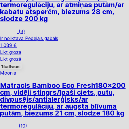
termoregulāciju, ar atmiņas putām/ar
kabatu atsperēm, biezums 28 cm,
slodze 200 kg
(
3
)
Ir noliktavā
Pēdējais gabals
1 089 €
Likt grozā
Likt grozā
Tikai Bonami
Moonia
Matracis Bamboo Eco Fresh
180x200
cm, vidēji stingrs/īpaši ciets, putu,
divpusējs/antialerģisks/ar
termoregulāciju, ar augsta blīvuma
putām, biezums 21 cm, slodze 180 kg
(
10
)