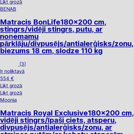
Likt grozā
BENAB
Matracis BonLife
180x200 cm,
stingrs/vidēji stingrs, putu, ar
noņemamu
pārklāju/divpusējs/antialerģisks/zonu,
biezums 18 cm, slodze 110 kg
(
3
)
Ir noliktavā
554 €
Likt grozā
Likt grozā
Moonia
Matracis Royal Exclusive
180x200 cm,
vidēji stingrs/īpaši ciets, atsperu,
divpusējs/antialerģisks/zonu, ar