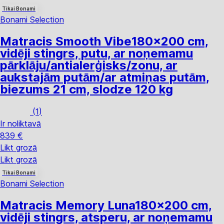
Tikai Bonami
Bonami Selection
Matracis Smooth Vibe
180x200 cm,
vidēji stingrs, putu, ar noņemamu
pārklāju/antialerģisks/zonu, ar
aukstajām putām/ar atmiņas putām,
biezums 21 cm, slodze 120 kg
(
1
)
Ir noliktavā
839 €
Likt grozā
Likt grozā
Tikai Bonami
Bonami Selection
Matracis Memory Luna
180x200 cm,
vidēji stingrs, atsperu, ar noņemamu