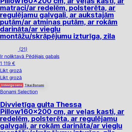
Pillow
160x200 cm, ar veļas kasti, ar
matraci/ar redelēm, polsterēta, ar
regulējamu galvgali, ar aukstajām
putām/ar atmiņas putām, ar rokām
darināta/ar vieglu
montāžu/skrāpējumu izturīga, zila
(
21
)
Ir noliktavā
Pēdējais gabals
1 119 €
Likt grozā
Likt grozā
Izdevīga cena
Tikai Bonami
Bonami Selection
Divvietīga gulta Thessa
Pillow
160x200 cm, ar veļas kasti, ar
redelēm, polsterēta, ar regulējamu
galvgali, ar rokām darināta/ar vieglu