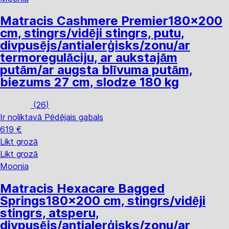
Matracis Cashmere Premier
180x200
cm, stingrs/vidēji stingrs, putu,
divpusējs/antialerģisks/zonu/ar
termoregulāciju, ar aukstajām
putām/ar augsta blīvuma putām,
biezums 27 cm, slodze 180 kg
(
26
)
Ir noliktavā
Pēdējais gabals
619 €
Likt grozā
Likt grozā
Moonia
Matracis Hexacare Bagged
Springs
180x200 cm, stingrs/vidēji
stingrs, atsperu,
divpusējs/antialerģisks/zonu/ar