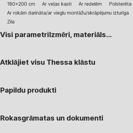
180x200 cm
Ar veļas kasti
Ar redelēm
Polsterēta
Ar rokām darināta/ar vieglu montāžu/skrāpējumu izturīga
Zila
Visi parametri
Izmēri, materiāls…
Atklājiet visu Thessa klāstu
Papildu produkti
Rokasgrāmatas un dokumenti