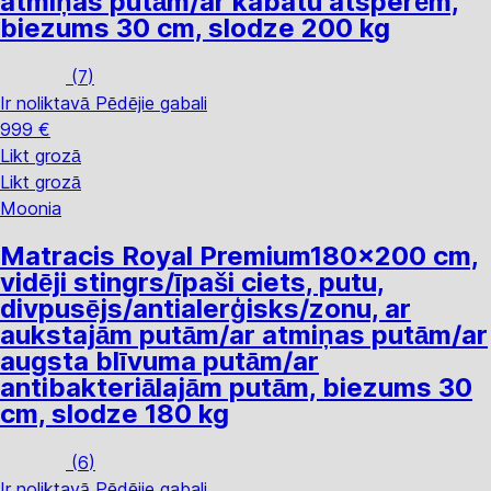
atmiņas putām/ar kabatu atsperēm,
biezums 30 cm, slodze 200 kg
(
7
)
Ir noliktavā
Pēdējie gabali
999 €
Likt grozā
Likt grozā
Moonia
Matracis Royal Premium
180x200 cm,
vidēji stingrs/īpaši ciets, putu,
divpusējs/antialerģisks/zonu, ar
aukstajām putām/ar atmiņas putām/ar
augsta blīvuma putām/ar
antibakteriālajām putām, biezums 30
cm, slodze 180 kg
(
6
)
Ir noliktavā
Pēdējie gabali