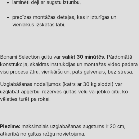
laminēti dēļi ar augstu izturību,
precīzas montāžas detaļas, kas ir izturīgas un
vienlaikus izskatās labi.
Bonami Selection gultu var
salikt 30 minūtēs
. Pārdomātā
konstrukcija, skaidrās instrukcijas un montāžas video padara
visu procesu ātru, vienkāršu un, pats galvenais, bez stresa.
Uzglabāšanas nodalījumos (katrs ar 30 kg slodzi) var
uzglabāt apģērbu, rezerves gultas veļu vai jebko citu, ko
vēlaties turēt pa rokai.
Piezīme:
maksimālais uzglabāšanas augstums ir 20 cm,
atkarībā no gultas režģu novietojuma.