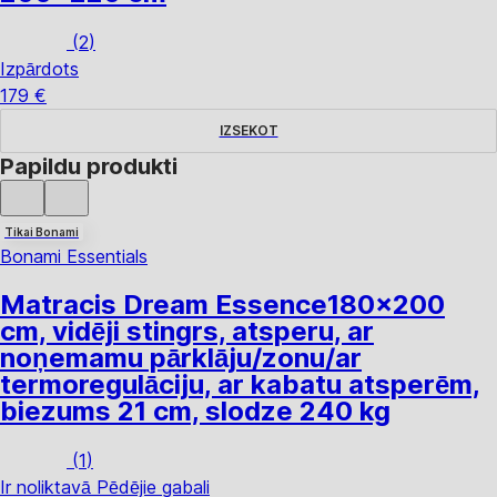
(
2
)
Izpārdots
179 €
IZSEKOT
Papildu produkti
Tikai Bonami
Bonami Essentials
Matracis Dream Essence
180x200
cm, vidēji stingrs, atsperu, ar
noņemamu pārklāju/zonu/ar
termoregulāciju, ar kabatu atsperēm,
biezums 21 cm, slodze 240 kg
(
1
)
Ir noliktavā
Pēdējie gabali