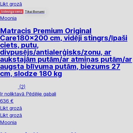
Likt grozā
Izdevīga cena
Tikai Bonami
Moonia
Matracis Premium Original
Care
180x200 cm, vidēji stingrs/īpaši
ciets, putu,
divpusējs/antialerģisks/zonu, ar
aukstajām putām/ar atmiņas putām/ar
augsta blīvuma putām, biezums 27
cm, slodze 180 kg
(
2
)
Ir noliktavā
Pēdējie gabali
636 €
Likt grozā
Likt grozā
Moonia