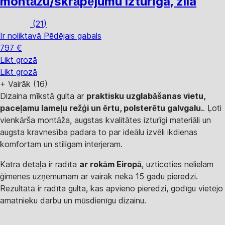
montāžu/skrāpējumu izturīga, zila
(
21
)
Ir noliktavā
Pēdējais gabals
797 €
Likt grozā
Likt grozā
+
Vairāk (16)
Dizaina mīkstā gulta ar
praktisku uzglabāšanas vietu,
paceļamu lameļu režģi un ērtu, polsterētu galvgalu.
. Ļoti
vienkārša montāža, augstas kvalitātes izturīgi materiāli un
augsta kravnesība padara to par ideālu izvēli ikdienas
komfortam un stilīgam interjeram.
Katra detaļa ir radīta
ar rokām Eiropā
, uzticoties nelielam
ģimenes uzņēmumam ar vairāk nekā 15 gadu pieredzi.
Rezultātā ir radīta gulta, kas apvieno pieredzi, godīgu vietējo
amatnieku darbu un mūsdienīgu dizainu.