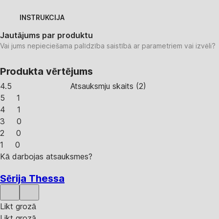
INSTRUKCIJA
Jautājums par produktu
Vai jums nepieciešama palīdzība saistībā ar parametriem vai izvēli?
Produkta vērtējums
4.5
Atsauksmju skaits
(
2
)
5
1
4
1
3
0
2
0
1
0
Kā darbojas atsauksmes?
Sērija Thessa
Likt grozā
Likt grozā