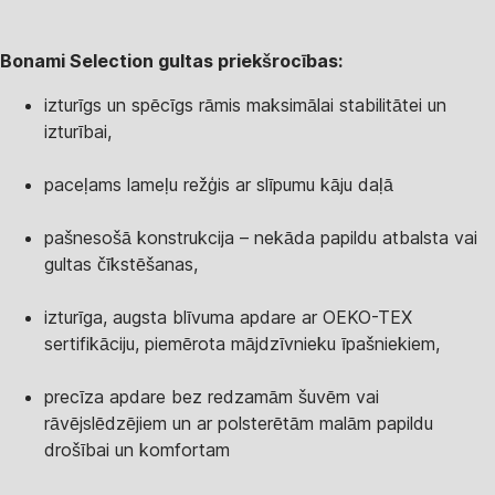
Bonami Selection gultas priekšrocības:
izturīgs un spēcīgs rāmis maksimālai stabilitātei un
izturībai,
paceļams lameļu režģis ar slīpumu kāju daļā
pašnesošā konstrukcija – nekāda papildu atbalsta vai
gultas čīkstēšanas,
izturīga, augsta blīvuma apdare ar OEKO-TEX
sertifikāciju, piemērota mājdzīvnieku īpašniekiem,
precīza apdare bez redzamām šuvēm vai
rāvējslēdzējiem un ar polsterētām malām papildu
drošībai un komfortam