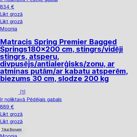
834 €
Likt grozā
Likt grozā
Moonia
Matracis Spring Premier Bagged
Springs
180x200 cm, stingrs/vidēji
stingrs, atsperu,
divpusējs/antialerģisks/zonu, ar
atmiņas putām/ar kabatu atsperēm,
biezums 30 cm, slodze 200 kg
(
1
)
Ir noliktavā
Pēdējais gabals
889 €
Likt grozā
Likt grozā
Tikai Bonami
Moonia