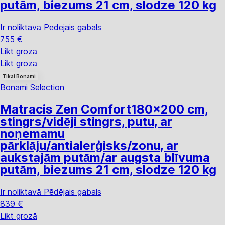
putām, biezums 21 cm, slodze 120 kg
Ir noliktavā
Pēdējais gabals
755 €
Likt grozā
Likt grozā
Tikai Bonami
Bonami Selection
Matracis Zen Comfort
180x200 cm,
stingrs/vidēji stingrs, putu, ar
noņemamu
pārklāju/antialerģisks/zonu, ar
aukstajām putām/ar augsta blīvuma
putām, biezums 21 cm, slodze 120 kg
Ir noliktavā
Pēdējais gabals
839 €
Likt grozā