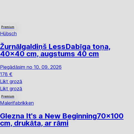
Premium
Hübsch
Žurnālgaldiņš Less
Dabīga toņa,
40x40 cm, augstums 40 cm
Piegādāsim no 10. 09. 2026
178 €
Likt grozā
Likt grozā
Premium
Malerifabrikken
Glezna It's a New Beginning
70x100
cm, drukāta, ar rāmi