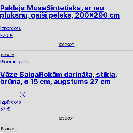
Paklājs Muse
Sintētisks, ar īsu
plūksnu, gaiši pelēks, 200x290 cm
Izpārdots
220 €
IZSEKOT
Premium
Bloomingville
Vāze Saiqa
Rokām darināta, stikla,
brūna, ø 15 cm, augstums 27 cm
(
5
)
Izpārdots
57 €
IZSEKOT
Premium