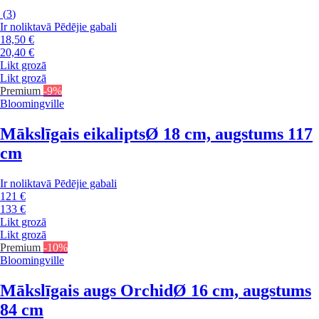
(
3
)
Ir noliktavā
Pēdējie gabali
18,50 €
20,40 €
Likt grozā
Likt grozā
Premium
-9%
Bloomingville
Mākslīgais eikalipts
Ø 18 cm, augstums 117
cm
Ir noliktavā
Pēdējie gabali
121 €
133 €
Likt grozā
Likt grozā
Premium
-10%
Bloomingville
Mākslīgais augs Orchid
Ø 16 cm, augstums
84 cm