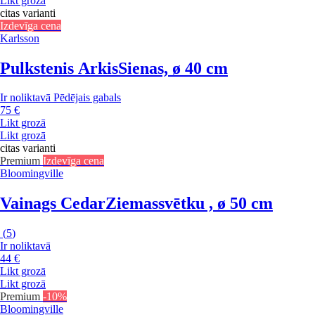
Likt grozā
citas varianti
Izdevīga cena
Karlsson
Pulkstenis Arkis
Sienas, ø 40 cm
Ir noliktavā
Pēdējais gabals
75 €
Likt grozā
Likt grozā
citas varianti
Premium
Izdevīga cena
Bloomingville
Vainags Cedar
Ziemassvētku , ø 50 cm
(
5
)
Ir noliktavā
44 €
Likt grozā
Likt grozā
Premium
-10%
Bloomingville