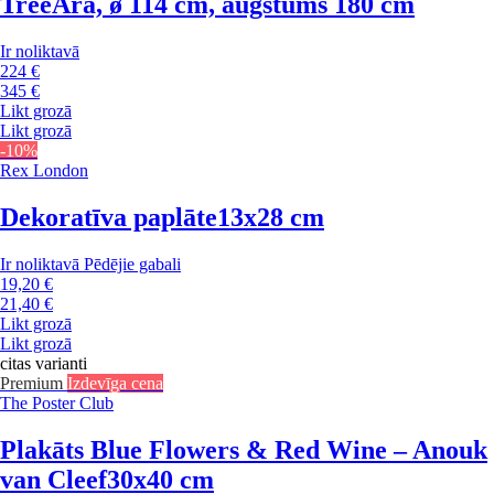
Tree
Āra, ø 114 cm, augstums 180 cm
Ir noliktavā
224 €
345 €
Likt grozā
Likt grozā
-10%
Rex London
Dekoratīva paplāte
13x28 cm
Ir noliktavā
Pēdējie gabali
19,20 €
21,40 €
Likt grozā
Likt grozā
citas varianti
Premium
Izdevīga cena
The Poster Club
Plakāts Blue Flowers & Red Wine – Anouk
van Cleef
30x40 cm