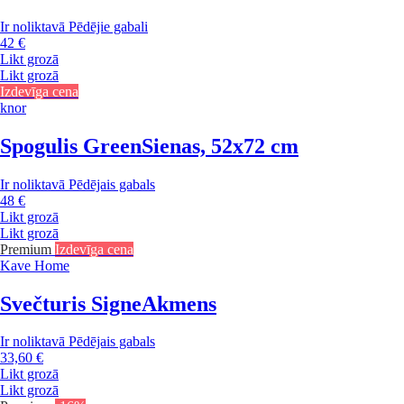
Ir noliktavā
Pēdējie gabali
42 €
Likt grozā
Likt grozā
Izdevīga cena
knor
Spogulis Green
Sienas, 52x72 cm
Ir noliktavā
Pēdējais gabals
48 €
Likt grozā
Likt grozā
Premium
Izdevīga cena
Kave Home
Svečturis Signe
Akmens
Ir noliktavā
Pēdējais gabals
33,60 €
Likt grozā
Likt grozā