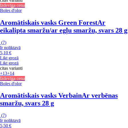
citas varianti
Izdevīga cena
Boles d'olor
Aromātiskais vasks Green Forest
Ar
eikalipta smaržu/ar egļu smaržu, svars 28 g
(
7
)
Ir noliktavā
5,10 €
Likt grozā
Likt grozā
citas varianti
+13
+14
Izdevīga cena
Boles d'olor
Aromātiskais vasks Verbain
Ar verbēnas
smaržu, svars 28 g
(
7
)
Ir noliktavā
5,50 €