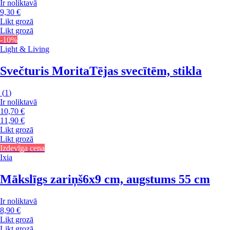
Ir noliktavā
9,30 €
Likt grozā
Likt grozā
-10%
Light & Living
Svečturis Morita
Tējas svecītēm, stikla
(
1
)
Ir noliktavā
10,70 €
11,90 €
Likt grozā
Likt grozā
Izdevīga cena
Ixia
Mākslīgs zariņš
6x9 cm, augstums 55 cm
Ir noliktavā
8,90 €
Likt grozā
Likt grozā