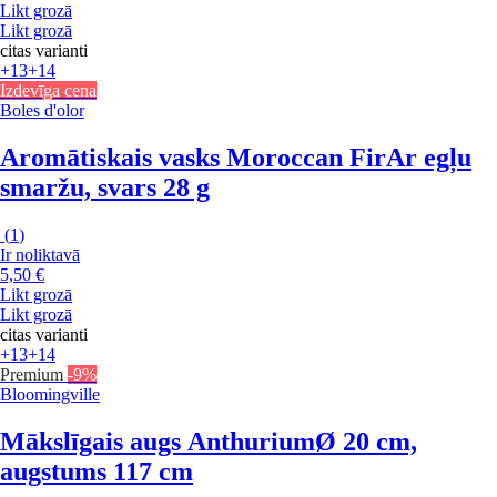
Likt grozā
Likt grozā
citas varianti
+13
+14
Izdevīga cena
Boles d'olor
Aromātiskais vasks Moroccan Fir
Ar egļu
smaržu, svars 28 g
(
1
)
Ir noliktavā
5,50 €
Likt grozā
Likt grozā
citas varianti
+13
+14
Premium
-9%
Bloomingville
Mākslīgais augs Anthurium
Ø 20 cm,
augstums 117 cm