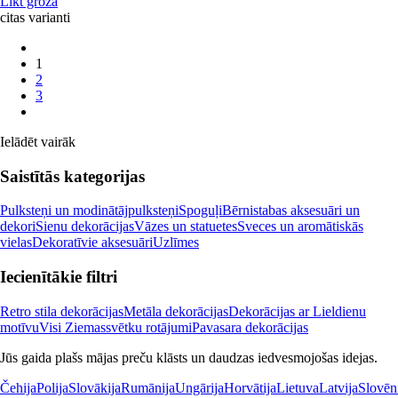
Likt grozā
citas varianti
1
2
3
Ielādēt vairāk
Saistītās kategorijas
Pulksteņi un modinātājpulksteņi
Spoguļi
Bērnistabas aksesuāri un
dekori
Sienu dekorācijas
Vāzes un statuetes
Sveces un aromātiskās
vielas
Dekoratīvie aksesuāri
Uzlīmes
Iecienītākie filtri
Retro stila dekorācijas
Metāla dekorācijas
Dekorācijas ar Lieldienu
motīvu
Visi Ziemassvētku rotājumi
Pavasara dekorācijas
Jūs gaida plašs mājas preču klāsts un daudzas iedvesmojošas idejas.
Čehija
Polija
Slovākija
Rumānija
Ungārija
Horvātija
Lietuva
Latvija
Slovēn