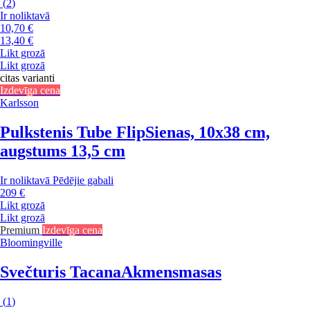
(
2
)
Ir noliktavā
10,70 €
13,40 €
Likt grozā
Likt grozā
citas varianti
Izdevīga cena
Karlsson
Pulkstenis Tube Flip
Sienas, 10x38 cm,
augstums 13,5 cm
Ir noliktavā
Pēdējie gabali
209 €
Likt grozā
Likt grozā
Premium
Izdevīga cena
Bloomingville
Svečturis Tacana
Akmensmasas
(
1
)