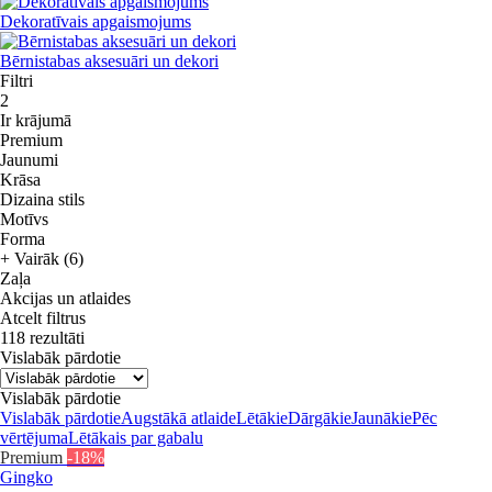
Dekoratīvais apgaismojums
Bērnistabas aksesuāri un dekori
Filtri
2
Ir krājumā
Premium
Jaunumi
Krāsa
Dizaina stils
Motīvs
Forma
+ Vairāk (6)
Zaļa
Akcijas un atlaides
Atcelt filtrus
118 rezultāti
Vislabāk pārdotie
Vislabāk pārdotie
Vislabāk pārdotie
Augstākā atlaide
Lētākie
Dārgākie
Jaunākie
Pēc
vērtējuma
Lētākais par gabalu
Premium
-18%
Gingko