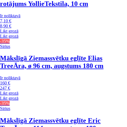
rotājums Yollie
Tekstila, 10 cm
Ir noliktavā
7,10 €
8,90 €
Likt grozā
Likt grozā
-35%
Sirius
Mākslīgā Ziemassvētku eglīte Elias
Tree
Āra, ø 96 cm, augstums 180 cm
Ir noliktavā
160 €
247 €
Likt grozā
Likt grozā
-35%
Sirius
Mākslīgā Ziemassvētku eglīte Eric