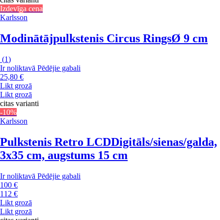
Izdevīga cena
Karlsson
Modinātājpulkstenis Circus Rings
Ø 9 cm
(
1
)
Ir noliktavā
Pēdējie gabali
25,80 €
Likt grozā
Likt grozā
citas varianti
-10%
Karlsson
Pulkstenis Retro LCD
Digitāls/sienas/galda,
3x35 cm, augstums 15 cm
Ir noliktavā
Pēdējie gabali
100 €
112 €
Likt grozā
Likt grozā