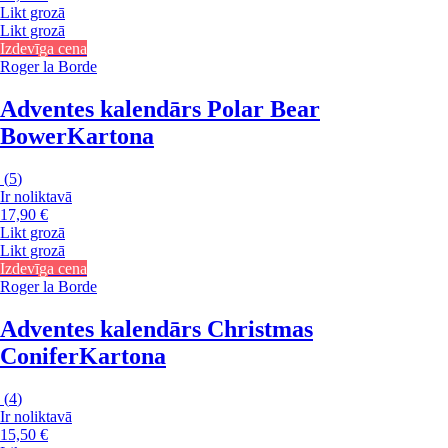
Likt grozā
Likt grozā
Izdevīga cena
Roger la Borde
Adventes kalendārs Polar Bear
Bower
Kartona
(
5
)
Ir noliktavā
17,90 €
Likt grozā
Likt grozā
Izdevīga cena
Roger la Borde
Adventes kalendārs Christmas
Conifer
Kartona
(
4
)
Ir noliktavā
15,50 €