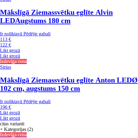
Mākslīgā Ziemassvētku eglīte Alvin
LED
Augstums 180 cm
Ir noliktavā
Pēdējie gabali
113 €
122 €
Likt grozā
Likt grozā
Izdevīga cena
Sirius
Mākslīgā Ziemassvētku eglīte Anton LED
Ø
102 cm, augstums 150 cm
Ir noliktavā
Pēdējie gabali
196 €
Likt grozā
Likt grozā
citas varianti
+ Kategorijas (2)
Izdevīga cena