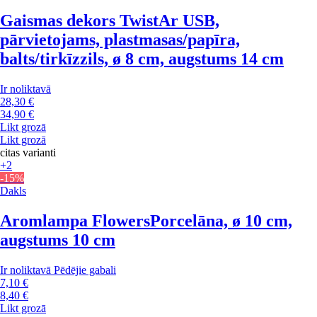
Gaismas dekors Twist
Ar USB,
pārvietojams, plastmasas/papīra,
balts/tirkīzzils, ø 8 cm, augstums 14 cm
Ir noliktavā
28,30 €
34,90 €
Likt grozā
Likt grozā
citas varianti
+2
-15%
Dakls
Aromlampa Flowers
Porcelāna, ø 10 cm,
augstums 10 cm
Ir noliktavā
Pēdējie gabali
7,10 €
8,40 €
Likt grozā