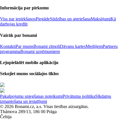
Informācija par pirkumu
Viss par iepirkšanos
Piegāde
Sūdzības un atgriešana
Maksājumi
Kā
darbojas kredīti
Vairāk par bonami
Kontakti
Par mums
Bonami zīmoli
Dāvanu kartes
Medijiem
Partneru
programma
Bonami uzņēmumiem
Lejupielādēt mobilo aplikāciju
Sekojiet mums sociālajos tīklos
Pakalpojumu sniegšanas noteikumi
Privātuma politika
Sīkdatņu
izmantošana un iestatījumi
© 2026 Bonami.cz, a.s. Visas tiesības aizsargātas.
Thámova 289/13, 186 00 Prāga
Čehija