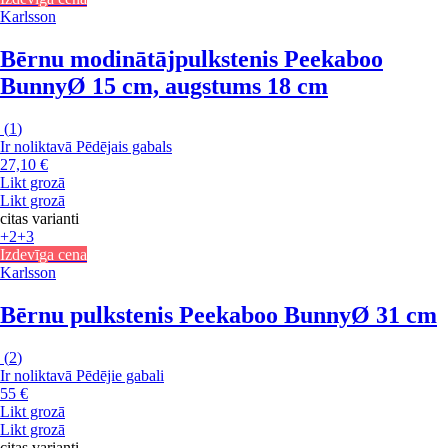
Karlsson
Bērnu modinātājpulkstenis Peekaboo
Bunny
Ø 15 cm, augstums 18 cm
(
1
)
Ir noliktavā
Pēdējais gabals
27,10 €
Likt grozā
Likt grozā
citas varianti
+2
+3
Izdevīga cena
Karlsson
Bērnu pulkstenis Peekaboo Bunny
Ø 31 cm
(
2
)
Ir noliktavā
Pēdējie gabali
55 €
Likt grozā
Likt grozā
citas varianti