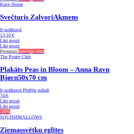
Kave Home
Svečturis Zalvori
Akmens
Ir noliktavā
13,10 €
Likt grozā
Likt grozā
Premium
Izdevīga cena
The Poster Club
Plakāts Peas in Bloom – Anna Ravn
Bjørn
50x70 cm
Ir noliktavā
Pēdējie gabali
74 €
Likt grozā
Likt grozā
-20%
SQUISHMALLOWS
Ziemassvētku eglītes