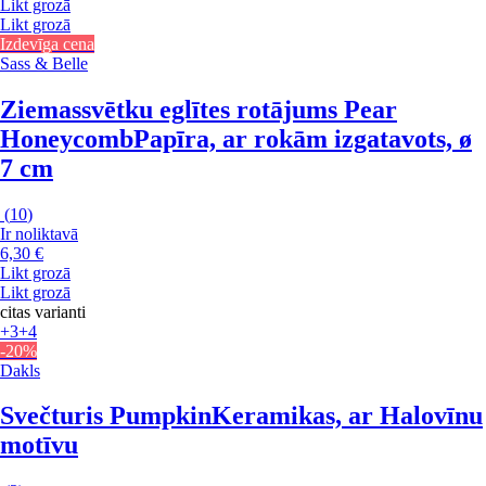
Likt grozā
Likt grozā
Izdevīga cena
Sass & Belle
Ziemassvētku eglītes rotājums Pear
Honeycomb
Papīra, ar rokām izgatavots, ø
7 cm
(
10
)
Ir noliktavā
6,30 €
Likt grozā
Likt grozā
citas varianti
+3
+4
-20%
Dakls
Svečturis Pumpkin
Keramikas, ar Halovīnu
motīvu