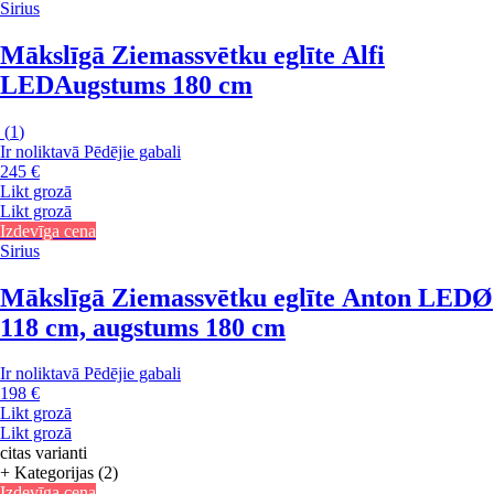
Sirius
Mākslīgā Ziemassvētku eglīte Alfi
LED
Augstums 180 cm
(
1
)
Ir noliktavā
Pēdējie gabali
245 €
Likt grozā
Likt grozā
Izdevīga cena
Sirius
Mākslīgā Ziemassvētku eglīte Anton LED
Ø
118 cm, augstums 180 cm
Ir noliktavā
Pēdējie gabali
198 €
Likt grozā
Likt grozā
citas varianti
+ Kategorijas (2)
Izdevīga cena