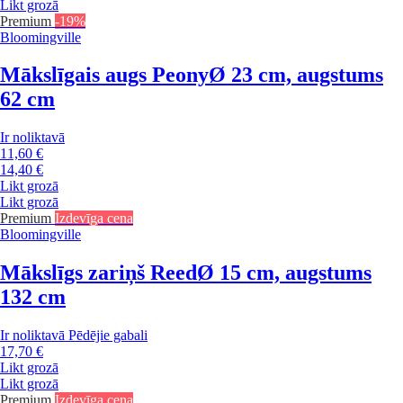
Likt grozā
Premium
-19%
Bloomingville
Mākslīgais augs Peony
Ø 23 cm, augstums
62 cm
Ir noliktavā
11,60 €
14,40 €
Likt grozā
Likt grozā
Premium
Izdevīga cena
Bloomingville
Mākslīgs zariņš Reed
Ø 15 cm, augstums
132 cm
Ir noliktavā
Pēdējie gabali
17,70 €
Likt grozā
Likt grozā
Premium
Izdevīga cena