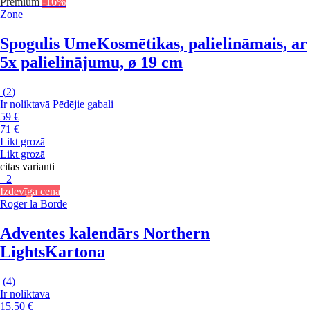
Premium
-16%
Zone
Spogulis Ume
Kosmētikas, palielināmais, ar
5x palielinājumu, ø 19 cm
(
2
)
Ir noliktavā
Pēdējie gabali
59 €
71 €
Likt grozā
Likt grozā
citas varianti
+2
Izdevīga cena
Roger la Borde
Adventes kalendārs Northern
Lights
Kartona
(
4
)
Ir noliktavā
15,50 €