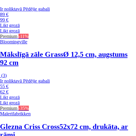
Ir noliktavā
Pēdējie gabali
89 €
99 €
Likt grozā
Likt grozā
Premium
-11%
Bloomingville
Mākslīgā zāle Grass
Ø 12,5 cm, augstums
92 cm
(
3
)
Ir noliktavā
Pēdējie gabali
55 €
62 €
Likt grozā
Likt grozā
Premium
-35%
Malerifabrikken
Glezna Criss Cross
52x72 cm, drukāta, ar
rāmi