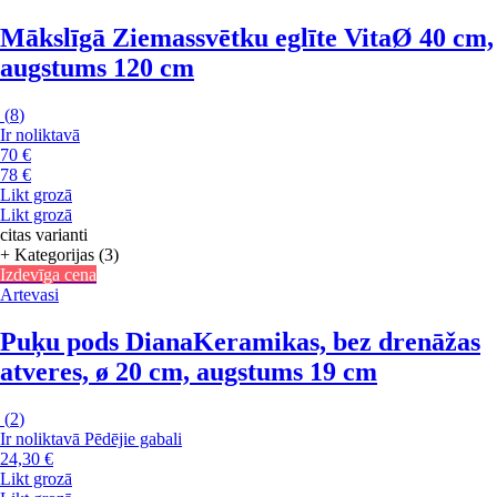
Mākslīgā Ziemassvētku eglīte Vita
Ø 40 cm,
augstums 120 cm
(
8
)
Ir noliktavā
70 €
78 €
Likt grozā
Likt grozā
citas varianti
+ Kategorijas (3)
Izdevīga cena
Artevasi
Puķu pods Diana
Keramikas, bez drenāžas
atveres, ø 20 cm, augstums 19 cm
(
2
)
Ir noliktavā
Pēdējie gabali
24,30 €
Likt grozā