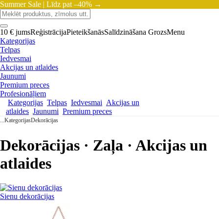
Summer Sale |
Līdz pat –40% →
10 € jums
Reģistrācija
Pieteikšanās
Salīdzināšana
Grozs
Menu
Kategorijas
Telpas
Iedvesmai
Akcijas un atlaides
Jaunumi
Premium preces
Profesionāļiem
Kategorijas
Telpas
Iedvesmai
Akcijas un
atlaides
Jaunumi
Premium preces
...
Kategorijas
Dekorācijas
Dekorācijas · Zaļa · Akcijas un
atlaides
Sienu dekorācijas