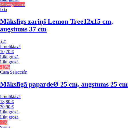
Izdevīga cena
Ixia
Mākslīgs zariņš Lemon Tree
12x15 cm,
augstums 37 cm
(
2
)
Ir noliktavā
10,70 €
Likt grozā
Likt grozā
-10%
Casa Selección
Mākslīgā paparde
Ø 25 cm, augstums 25 cm
Ir noliktavā
18,80 €
20,90 €
Likt grozā
Likt grozā
-7%
Sirius