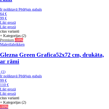
Ir noliktavā
Pēdējais gabals
64 €
99 €
Likt grozā
Likt grozā
citas varianti
+ Kategorijas (2)
Premium
-10%
Malerifabrikken
Glezna Green Grafica
52x72 cm, drukāta,
ar rāmi
(
1
)
Ir noliktavā
Pēdējais gabals
99 €
110 €
Likt grozā
Likt grozā
citas varianti
+ Kategorijas (2)
-10%