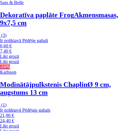
Sass & Belle
Dekoratīva paplāte Frog
Akmensmasas,
9x7,5 cm
(
3
)
Ir noliktavā
Pēdējie gabali
6,60 €
7,40 €
Likt grozā
Likt grozā
-10%
Karlsson
Modinātājpulkstenis Chaplin
Ø 9 cm,
augstums 13 cm
(
1
)
Ir noliktavā
Pēdējais gabals
21,90 €
24,40 €
Likt grozā