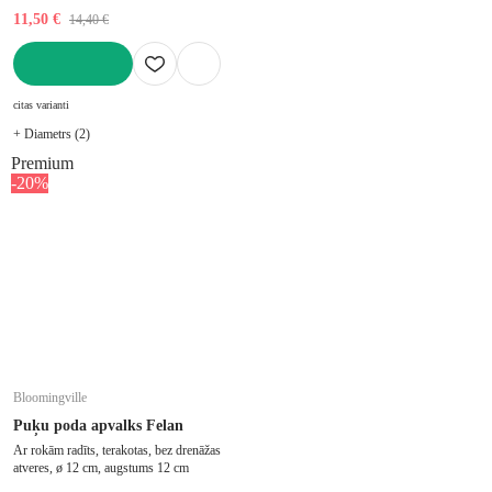
11,50 €
14,40 €
LIKT GROZĀ
citas varianti
+ Diametrs (2)
Premium
-20%
Bloomingville
Puķu poda apvalks Felan
Ar rokām radīts, terakotas, bez drenāžas
atveres, ø 12 cm, augstums 12 cm