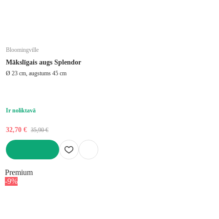
Bloomingville
Mākslīgais augs Splendor
Ø 23 cm, augstums 45 cm
Ir noliktavā
32,70 €
35,90 €
LIKT GROZĀ
Premium
-9%