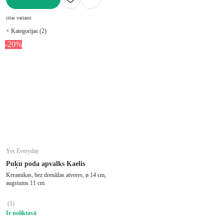
LIKT GROZĀ
citas varianti
+ Kategorijas (2)
-20%
Yes Everyday
Puķu poda apvalks Kaelis
Keramikas, bez drenāžas atveres, ø 14 cm,
augstums 11 cm
(
1
)
Ir noliktavā