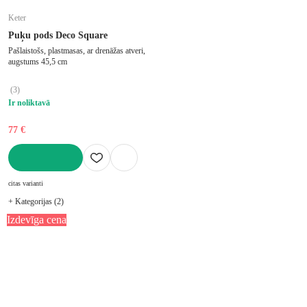
Keter
Puķu pods Deco Square
Pašlaistošs, plastmasas, ar drenāžas atveri,
augstums 45,5 cm
(
3
)
Ir noliktavā
77 €
LIKT GROZĀ
citas varianti
+ Kategorijas (2)
Izdevīga cena