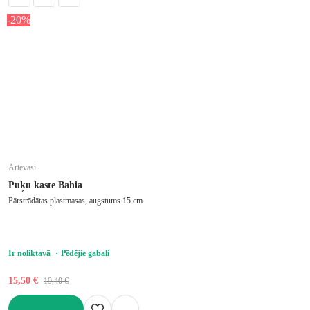
-20%
Artevasi
Puķu kaste Bahia
Pārstrādātas plastmasas, augstums 15 cm
Ir noliktavā
Pēdējie gabali
15,50 €
19,40 €