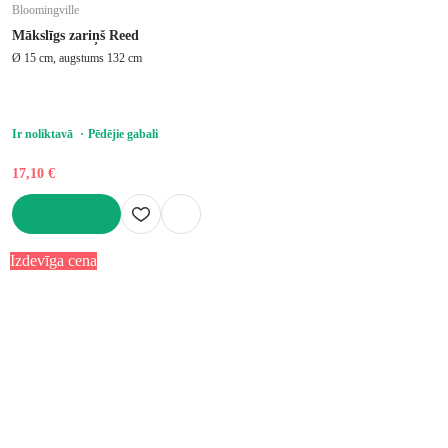
Bloomingville
Mākslīgs zariņš Reed
Ø 15 cm, augstums 132 cm
Ir noliktavā
Pēdējie gabali
17,10 €
LIKT GROZĀ
Izdevīga cena