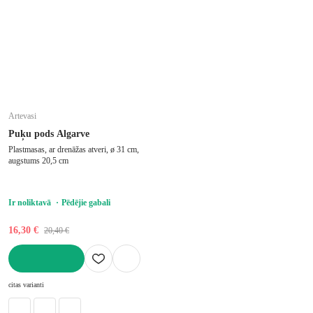
Artevasi
Puķu pods Algarve
Plastmasas, ar drenāžas atveri, ø 31 cm,
augstums 20,5 cm
Ir noliktavā
Pēdējie gabali
16,30 €
20,40 €
LIKT GROZĀ
citas varianti