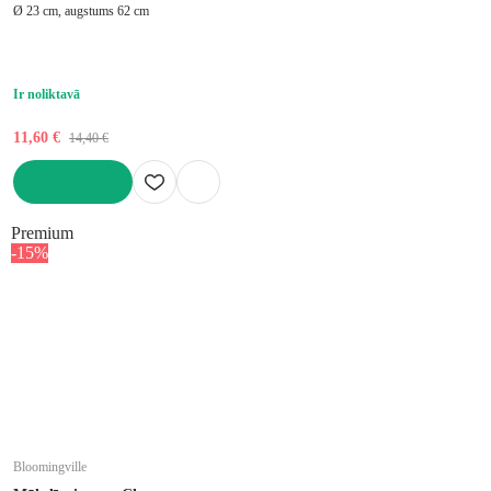
Ø 23 cm, augstums 62 cm
Ir noliktavā
11,60 €
14,40 €
LIKT GROZĀ
Premium
-15%
Bloomingville