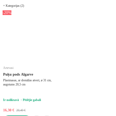
+ Kategorijas (2)
-20%
Artevasi
Puķu pods Algarve
Plastmasas, ar drenāžas atveri, ø 31 cm,
augstums 20,5 cm
Ir noliktavā
Pēdējie gabali
16,30 €
20,40 €