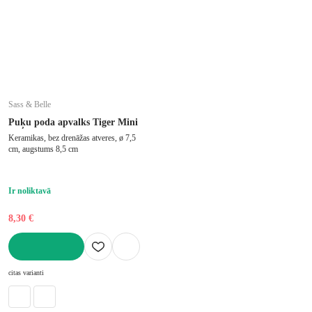
Sass & Belle
Puķu poda apvalks Tiger Mini
Keramikas, bez drenāžas atveres, ø 7,5
cm, augstums 8,5 cm
Ir noliktavā
8,30 €
LIKT GROZĀ
citas varianti