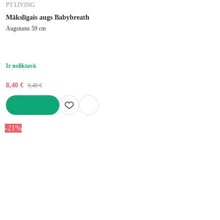
PT LIVING
Mākslīgais augs Babybreath
Augstums 59 cm
Ir noliktavā
8,40 €
9,40 €
LIKT GROZĀ
-21%