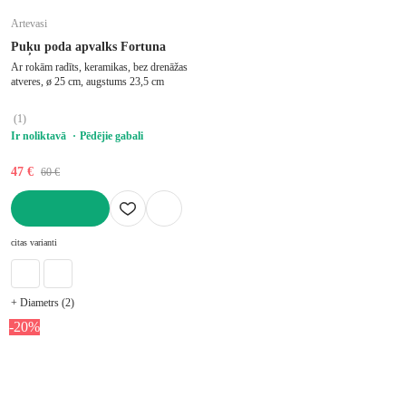
Artevasi
Puķu poda apvalks Fortuna
Ar rokām radīts, keramikas, bez drenāžas
atveres, ø 25 cm, augstums 23,5 cm
(
1
)
Ir noliktavā
Pēdējie gabali
47 €
60 €
LIKT GROZĀ
citas varianti
+ Diametrs (2)
-20%