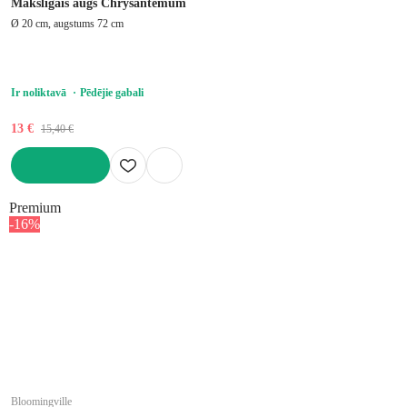
Mākslīgais augs Chrysantemum
Ø 20 cm, augstums 72 cm
Ir noliktavā
Pēdējie gabali
13 €
15,40 €
LIKT GROZĀ
Premium
-16%
Bloomingville