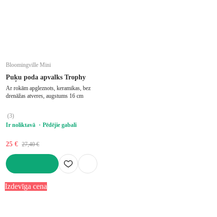
Bloomingville Mini
Puķu poda apvalks Trophy
Ar rokām apgleznots, keramikas, bez
drenāžas atveres, augstums 16 cm
(
3
)
Ir noliktavā
Pēdējie gabali
25 €
27,40 €
LIKT GROZĀ
Izdevīga cena