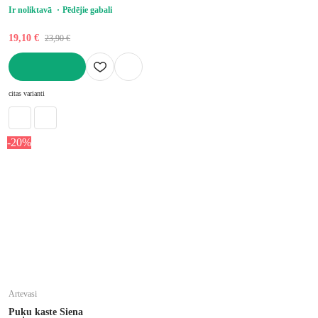
Ir noliktavā
Pēdējie gabali
19,10 €
23,90 €
LIKT GROZĀ
citas varianti
-20%
Artevasi
Puķu kaste Siena