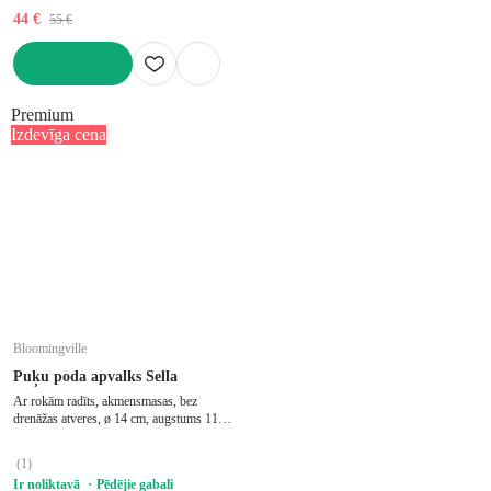
44 €
55 €
LIKT GROZĀ
Premium
Izdevīga cena
Bloomingville
Puķu poda apvalks Sella
Ar rokām radīts, akmensmasas, bez
drenāžas atveres, ø 14 cm, augstums 11
cm
(
1
)
Ir noliktavā
Pēdējie gabali