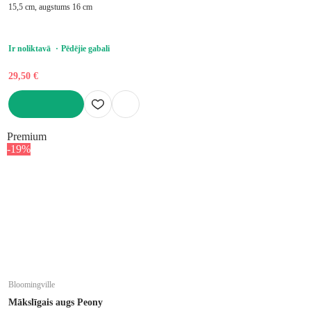
15,5 cm, augstums 16 cm
Ir noliktavā
Pēdējie gabali
29,50 €
LIKT GROZĀ
Premium
-19%
Bloomingville
Mākslīgais augs Peony