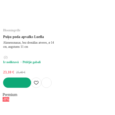
Bloomingville
Puķu poda apvalks Luella
Akmensmasas, bez drenāžas atveres, ø 14
cm, augstums 11 cm
(
2
)
Ir noliktavā
Pēdējie gabali
23,10 €
25,40 €
LIKT GROZĀ
Premium
-8%