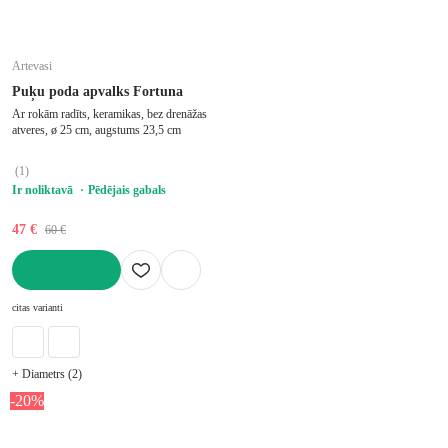
Artevasi
Puķu poda apvalks Fortuna
Ar rokām radīts, keramikas, bez drenāžas
atveres, ø 25 cm, augstums 23,5 cm
(
1
)
Ir noliktavā
Pēdējais gabals
47 €
60 €
LIKT GROZĀ
citas varianti
+ Diametrs (2)
-20%