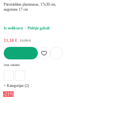
Pārstrādātas plastmasas, 17x30 cm,
augstums 17 cm
Ir noliktavā
Pēdējie gabali
11,10 €
13,90 €
LIKT GROZĀ
citas varianti
+ Kategorijas (2)
-21%