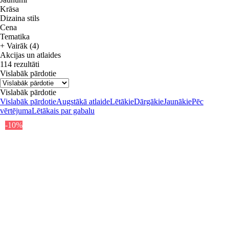
Krāsa
Dizaina stils
Cena
Tematika
+ Vairāk (4)
Akcijas un atlaides
114 rezultāti
Vislabāk pārdotie
Vislabāk pārdotie
Vislabāk pārdotie
Augstākā atlaide
Lētākie
Dārgākie
Jaunākie
Pēc
vērtējuma
Lētākais par gabalu
-10%