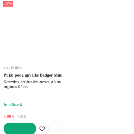
-20%
Sass & Belle
Puķu poda apvalks Badger Mini
Keramikas, bez drenāžas atveres, ø 8 cm,
augstums 8,5 cm
Ir noliktavā
7,90 €
9,90 €