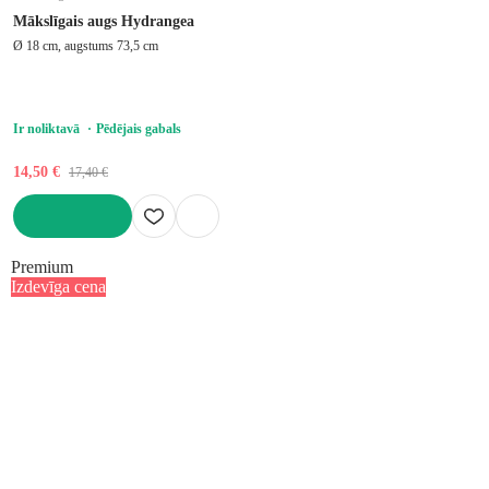
Mākslīgais augs Hydrangea
Ø 18 cm, augstums 73,5 cm
Ir noliktavā
Pēdējais gabals
14,50 €
17,40 €
LIKT GROZĀ
Premium
Izdevīga cena