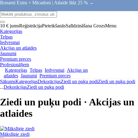
Bonami Extra × Micadoni |
Atlaide līdz 25 % →
10 € jums
Reģistrācija
Pieteikšanās
Salīdzināšana
Grozs
Menu
Kategorijas
Telpas
Iedvesmai
Akcijas un atlaides
Jaunumi
Premium preces
Profesionāļiem
Kategorijas
Telpas
Iedvesmai
Akcijas un
atlaides
Jaunumi
Premium preces
Sākums
Kategorijas
Dekorācijas
Ziedi un puķu podi
Ziedi un puķu podi
...
Dekorācijas
Ziedi un puķu podi
Ziedi un puķu podi · Akcijas un
atlaides
Mākslīgie ziedi