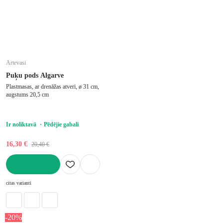
Artevasi
Puķu pods Algarve
Plastmasas, ar drenāžas atveri, ø 31 cm,
augstums 20,5 cm
Ir noliktavā
Pēdējie gabali
16,30 €
20,40 €
LIKT GROZĀ
citas varianti
-20%