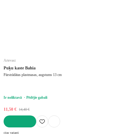
Artevasi
Puķu kaste Bahia
Pārstrādātas plastmasas, augstums 13 cm
Ir noliktavā
Pēdējie gabali
11,50 €
14,40 €
LIKT GROZĀ
citas varianti