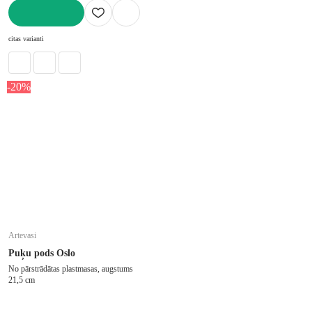
LIKT GROZĀ
citas varianti
-20%
Artevasi
Puķu pods Oslo
No pārstrādātas plastmasas, augstums
21,5 cm