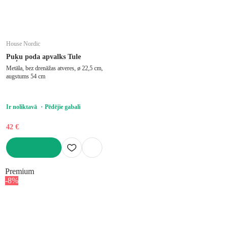
House Nordic
Puķu poda apvalks Tule
Metāla, bez drenāžas atveres, ø 22,5 cm,
augstums 54 cm
Ir noliktavā
Pēdējie gabali
42 €
LIKT GROZĀ
Premium
-8%