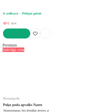
Ir noliktavā
Pēdējais gabals
49 €
62 €
LIKT GROZĀ
Premium
Izdevīga cena
Bloomingville
Puķu poda apvalks Nasru
Akmensmasas, bez drenāžas atveres, ø