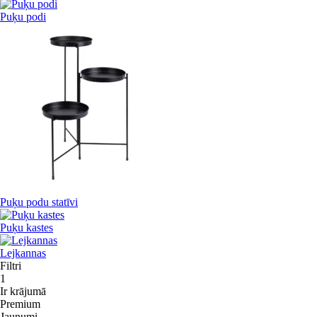
Puķu podi
Puķu podu statīvi
Puķu kastes
Lejkannas
Filtri
1
Ir krājumā
Premium
Jaunumi