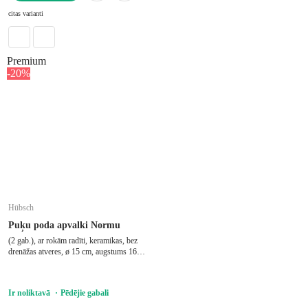
LIKT GROZĀ
citas varianti
Premium
-20%
Hübsch
Puķu poda apvalki Normu
(2 gab.), ar rokām radīti, keramikas, bez
drenāžas atveres, ø 15 cm, augstums 16
cm
Ir noliktavā
Pēdējie gabali