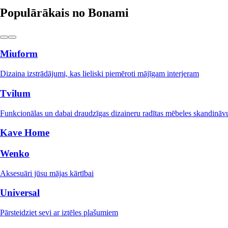
Populārākais no Bonami
Miuform
Dizaina izstrādājumi, kas lieliski piemēroti mājīgam interjeram
Tvilum
Funkcionālas un dabai draudzīgas dizaineru radītas mēbeles skandināvu
Kave Home
Wenko
Aksesuāri jūsu mājas kārtībai
Universal
Pārsteidziet sevi ar iztēles plašumiem