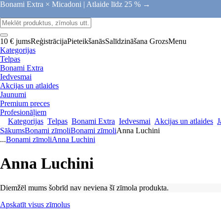
Bonami Extra × Micadoni |
Atlaide līdz 25 % →
10 € jums
Reģistrācija
Pieteikšanās
Salīdzināšana
Grozs
Menu
Kategorijas
Telpas
Bonami Extra
Iedvesmai
Akcijas un atlaides
Jaunumi
Premium preces
Profesionāļiem
Kategorijas
Telpas
Bonami Extra
Iedvesmai
Akcijas un atlaides
J
Sākums
Bonami zīmoli
Bonami zīmoli
Anna Luchini
...
Bonami zīmoli
Anna Luchini
Anna Luchini
Diemžēl mums šobrīd nav neviena šī zīmola produkta.
Apskatīt visus zīmolus