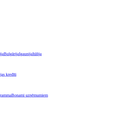
ija
Bulgārija
Igaunija
Itālija
as kredīti
gramma
Bonami uzņēmumiem