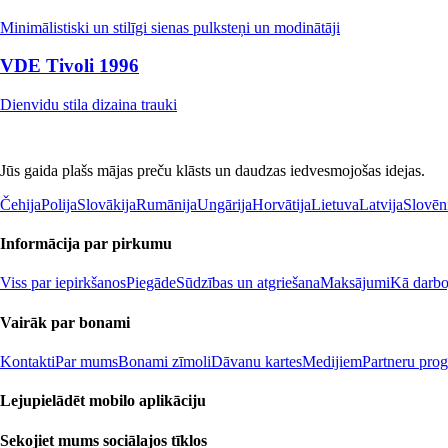
Minimālistiski un stilīgi sienas pulksteņi un modinātāji
VDE Tivoli 1996
Dienvidu stila dizaina trauki
Jūs gaida plašs mājas preču klāsts un daudzas iedvesmojošas idejas.
Čehija
Polija
Slovākija
Rumānija
Ungārija
Horvātija
Lietuva
Latvija
Slovēn
Informācija par pirkumu
Viss par iepirkšanos
Piegāde
Sūdzības un atgriešana
Maksājumi
Kā darboj
Vairāk par bonami
Kontakti
Par mums
Bonami zīmoli
Dāvanu kartes
Medijiem
Partneru pro
Lejupielādēt mobilo aplikāciju
Sekojiet mums sociālajos tīklos