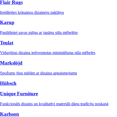
Flair Rugs
Iemīlieties krāsainos dizaineru paklājos
Karup
Papildiniet savas mājas ar japāņu stila mēbelēm
Teulat
Vidusjūras dizaina iedvesmotas minimālisma stila mēbeles
Markslöjd
Spožums jūsu mājām ar dizaina apgaismojumu
Hübsch
Unique Furniture
Funkcionāls dizains un kvalitatīvi materiāli dāņu tradīciju noskaņā
Karlsson