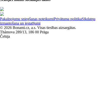
Pakalpojumu sniegšanas noteikumi
Privātuma politika
Sīkdatņu
izmantošana un iestatījumi
© 2026 Bonami.cz, a.s. Visas tiesības aizsargātas.
Thámova 289/13, 186 00 Prāga
Čehija