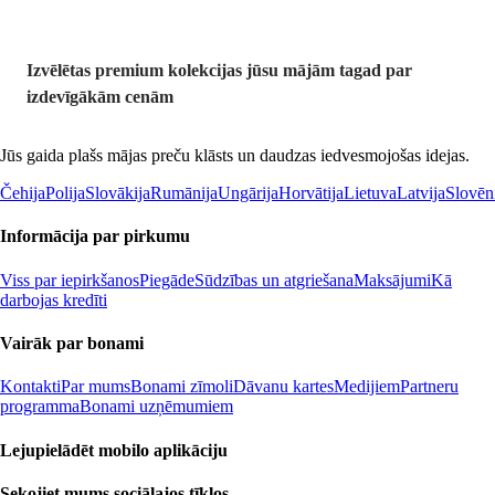
Izvēlētas premium kolekcijas jūsu mājām tagad par
izdevīgākām cenām
Jūs gaida plašs mājas preču klāsts un daudzas iedvesmojošas idejas.
Čehija
Polija
Slovākija
Rumānija
Ungārija
Horvātija
Lietuva
Latvija
Slovēn
Informācija par pirkumu
Viss par iepirkšanos
Piegāde
Sūdzības un atgriešana
Maksājumi
Kā
darbojas kredīti
Vairāk par bonami
Kontakti
Par mums
Bonami zīmoli
Dāvanu kartes
Medijiem
Partneru
programma
Bonami uzņēmumiem
Lejupielādēt mobilo aplikāciju
Sekojiet mums sociālajos tīklos