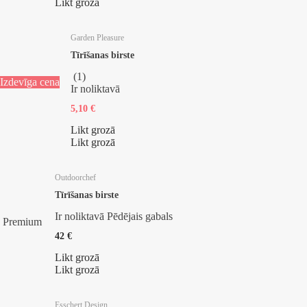
Likt grozā
Garden Pleasure
Tīrīšanas birste
(
1
)
Izdevīga cena
Ir noliktavā
5,10 €
Likt grozā
Likt grozā
Outdoorchef
Tīrīšanas birste
Ir noliktavā
Pēdējais gabals
Premium
42 €
Likt grozā
Likt grozā
Esschert Design