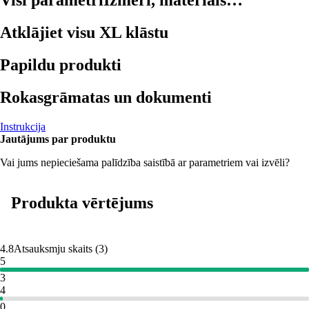
Visi parametri
Izmēri, materiāls…
Atklājiet visu XL klāstu
Papildu produkti
Rokasgrāmatas un dokumenti
Instrukcija
Jautājums par produktu
Vai jums nepieciešama palīdzība saistībā ar parametriem vai izvēli?
Produkta vērtējums
4.8
Atsauksmju skaits
(
3
)
5
3
4
0