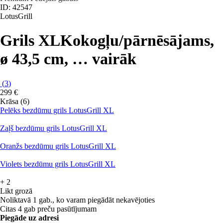
ID: 42547
LotusGrill
Grils XL
Kokogļu/pārnēsājams,
ø 43,5 cm
, …
vairāk
(
3
)
299 €
Krāsa (6)
Pelēks bezdūmu grils LotusGrill XL
Zaļš bezdūmu grils LotusGrill XL
Oranžs bezdūmu grils LotusGrill XL
Violets bezdūmu grils LotusGrill XL
+
2
Likt grozā
Noliktavā 1 gab., ko varam piegādāt nekavējoties
Citas 4 gab preču pasūtījumam
Piegāde uz adresi