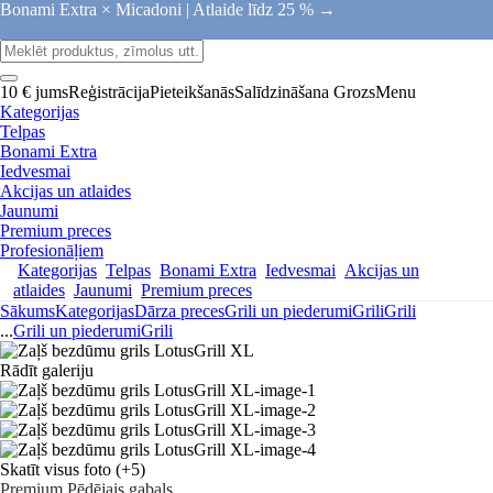
Bonami Extra × Micadoni |
Atlaide līdz 25 % →
10 € jums
Reģistrācija
Pieteikšanās
Salīdzināšana
Grozs
Menu
Kategorijas
Telpas
Bonami Extra
Iedvesmai
Akcijas un atlaides
Jaunumi
Premium preces
Profesionāļiem
Kategorijas
Telpas
Bonami Extra
Iedvesmai
Akcijas un
atlaides
Jaunumi
Premium preces
Sākums
Kategorijas
Dārza preces
Grili un piederumi
Grili
Grili
...
Grili un piederumi
Grili
Rādīt galeriju
Skatīt visus foto
(+5)
Premium
Pēdējais gabals