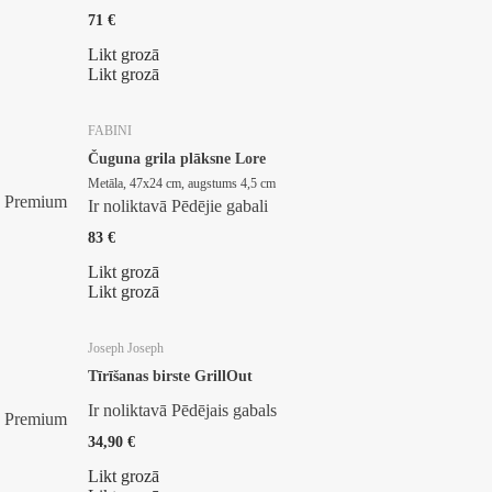
71 €
Likt grozā
Likt grozā
FABINI
Čuguna grila plāksne Lore
Metāla, 47x24 cm, augstums 4,5 cm
Premium
Ir noliktavā
Pēdējie gabali
83 €
Likt grozā
Likt grozā
Joseph Joseph
Tīrīšanas birste GrillOut
Ir noliktavā
Pēdējais gabals
Premium
34,90 €
Likt grozā