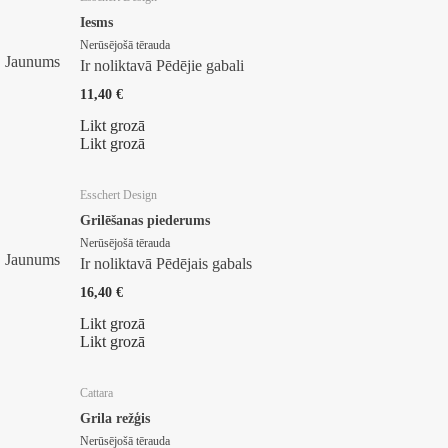
Iesms
Nerūsējošā tērauda
Jaunums
Ir noliktavā
Pēdējie gabali
11,40 €
Likt grozā
Likt grozā
Esschert Design
Grilēšanas piederums
Nerūsējošā tērauda
Jaunums
Ir noliktavā
Pēdējais gabals
16,40 €
Likt grozā
Likt grozā
Cattara
Grila režģis
Nerūsējošā tērauda