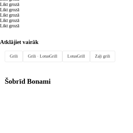
Likt grozā
Likt grozā
Likt grozā
Likt grozā
Likt grozā
Atklājiet vairāk
Grili
Grili · LotusGrill
LotusGrill
Zaļi grili
Šobrīd Bonami
Summer Sale:
līdz pat 40%
atlaide