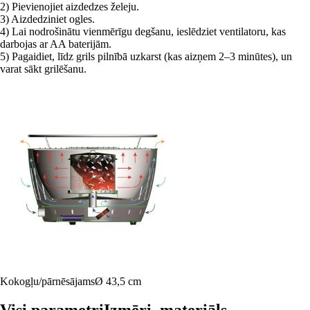
2) Pievienojiet aizdedzes želeju.
3) Aizdedziniet ogles.
4) Lai nodrošinātu vienmērīgu degšanu, ieslēdziet ventilatoru, kas
darbojas ar AA baterijām.
5) Pagaidiet, līdz grils pilnībā uzkarst (kas aizņem 2–3 minūtes), un
varat sākt grilēšanu.
Kokogļu/pārnēsājams
Ø 43,5 cm