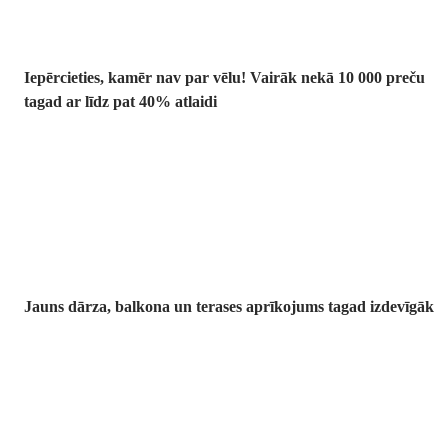
Iepērcieties, kamēr nav par vēlu! Vairāk nekā 10 000 preču
tagad ar līdz pat 40% atlaidi
Dārzs izdevīgāk
Jauns dārza, balkona un terases aprīkojums tagad izdevīgāk
Premium
izdevīgāk