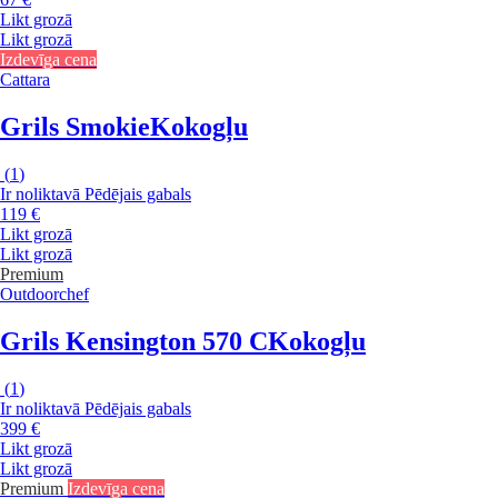
Likt grozā
Likt grozā
Izdevīga cena
Cattara
Grils Smokie
Kokogļu
(
1
)
Ir noliktavā
Pēdējais gabals
119 €
Likt grozā
Likt grozā
Premium
Outdoorchef
Grils Kensington 570 C
Kokogļu
(
1
)
Ir noliktavā
Pēdējais gabals
399 €
Likt grozā
Likt grozā
Premium
Izdevīga cena