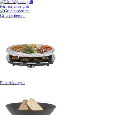
Pārnēsājamie grili
Grila piederumi
Elektriskie grili