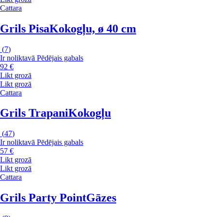
Cattara
Grils Pisa
Kokogļu, ø 40 cm
(
7
)
Ir noliktavā
Pēdējais gabals
92 €
Likt grozā
Likt grozā
Cattara
Grils Trapani
Kokogļu
(
47
)
Ir noliktavā
Pēdējais gabals
57 €
Likt grozā
Likt grozā
Cattara
Grils Party Point
Gāzes