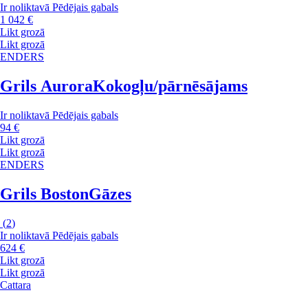
Ir noliktavā
Pēdējais gabals
1 042 €
Likt grozā
Likt grozā
ENDERS
Grils Aurora
Kokogļu/pārnēsājams
Ir noliktavā
Pēdējais gabals
94 €
Likt grozā
Likt grozā
ENDERS
Grils Boston
Gāzes
(
2
)
Ir noliktavā
Pēdējais gabals
624 €
Likt grozā
Likt grozā
Cattara