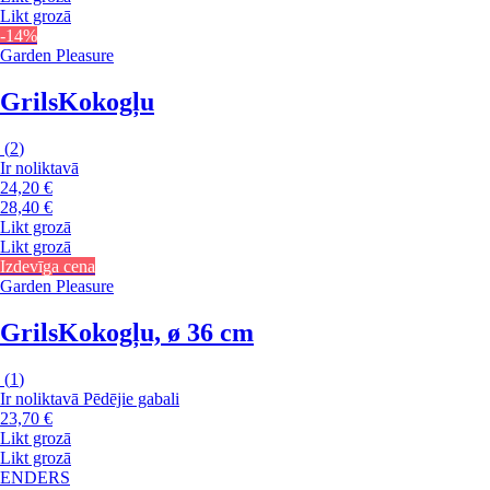
Likt grozā
-14%
Garden Pleasure
Grils
Kokogļu
(
2
)
Ir noliktavā
24,20 €
28,40 €
Likt grozā
Likt grozā
Izdevīga cena
Garden Pleasure
Grils
Kokogļu, ø 36 cm
(
1
)
Ir noliktavā
Pēdējie gabali
23,70 €
Likt grozā
Likt grozā
ENDERS