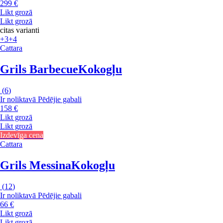
299 €
Likt grozā
Likt grozā
citas varianti
+3
+4
Cattara
Grils Barbecue
Kokogļu
(
6
)
Ir noliktavā
Pēdējie gabali
158 €
Likt grozā
Likt grozā
Izdevīga cena
Cattara
Grils Messina
Kokogļu
(
12
)
Ir noliktavā
Pēdējie gabali
66 €
Likt grozā
Likt grozā