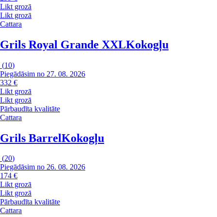
Likt grozā
Likt grozā
Cattara
Grils Royal Grande XXL
Kokogļu
(
10
)
Piegādāsim no 27. 08. 2026
332 €
Likt grozā
Likt grozā
Pārbaudīta kvalitāte
Cattara
Grils Barrel
Kokogļu
(
20
)
Piegādāsim no 26. 08. 2026
174 €
Likt grozā
Likt grozā
Pārbaudīta kvalitāte
Cattara