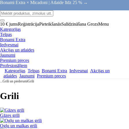
Bonami Extra × Micadoni |
Atlaide līdz 25 % →
10 € jums
Reģistrācija
Pieteikšanās
Salīdzināšana
Grozs
Menu
Kategorijas
Telpas
Bonami Extra
Iedvesmai
Akcijas un atlaides
Jaunumi
Premium preces
Profesionāļiem
Kategorijas
Telpas
Bonami Extra
Iedvesmai
Akcijas un
atlaides
Jaunumi
Premium preces
...
Grili un piederumi
Grili
Grili
Gāzes grili
Ogļu un malkas grili