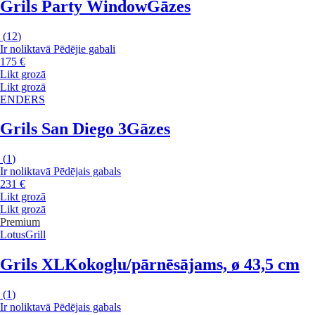
Grils Party Window
Gāzes
(
12
)
Ir noliktavā
Pēdējie gabali
175 €
Likt grozā
Likt grozā
ENDERS
Grils San Diego 3
Gāzes
(
1
)
Ir noliktavā
Pēdējais gabals
231 €
Likt grozā
Likt grozā
Premium
LotusGrill
Grils XL
Kokogļu/pārnēsājams, ø 43,5 cm
(
1
)
Ir noliktavā
Pēdējais gabals