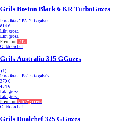
Grils Boston Black 6 KR Turbo
Gāzes
Ir noliktavā
Pēdējais gabals
814 €
Likt grozā
Likt grozā
Premium
-21%
Outdoorchef
Grils Australia 315 G
Gāzes
(
1
)
Ir noliktavā
Pēdējais gabals
379 €
484 €
Likt grozā
Likt grozā
Premium
Izdevīga cena
Outdoorchef
Grils Dualchef 325 G
Gāzes