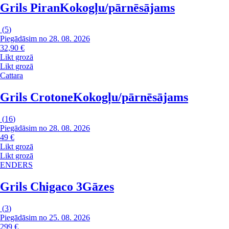
Grils Piran
Kokogļu/pārnēsājams
(
5
)
Piegādāsim no 28. 08. 2026
32,90 €
Likt grozā
Likt grozā
Cattara
Grils Crotone
Kokogļu/pārnēsājams
(
16
)
Piegādāsim no 28. 08. 2026
49 €
Likt grozā
Likt grozā
ENDERS
Grils Chigaco 3
Gāzes
(
3
)
Piegādāsim no 25. 08. 2026
299 €