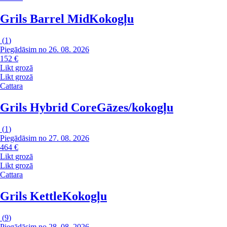
Grils Barrel Mid
Kokogļu
(
1
)
Piegādāsim no 26. 08. 2026
152 €
Likt grozā
Likt grozā
Cattara
Grils Hybrid Core
Gāzes/kokogļu
(
1
)
Piegādāsim no 27. 08. 2026
464 €
Likt grozā
Likt grozā
Cattara
Grils Kettle
Kokogļu
(
9
)
Piegādāsim no 28. 08. 2026