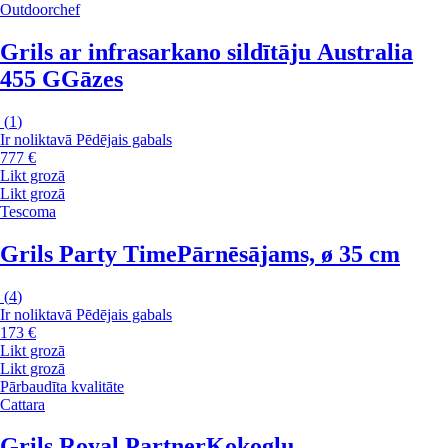
Outdoorchef
Grils ar infrasarkano sildītāju Australia
455 G
Gāzes
(
1
)
Ir noliktavā
Pēdējais gabals
777 €
Likt grozā
Likt grozā
Tescoma
Grils Party Time
Pārnēsājams, ø 35 cm
(
4
)
Ir noliktavā
Pēdējais gabals
173 €
Likt grozā
Likt grozā
Pārbaudīta kvalitāte
Cattara
Grils Royal Partner
Kokogļu