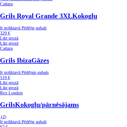
Cattara
Grils Royal Grande 3XL
Kokogļu
Ir noliktavā
Pēdējie gabali
329 €
Likt grozā
Likt grozā
Cattara
Grils Ibiza
Gāzes
Ir noliktavā
Pēdējais gabals
519 €
Likt grozā
Likt grozā
Rex London
Grils
Kokogļu/pārnēsājams
(
2
)
Ir noliktavā
Pēdējie gabali
67 €