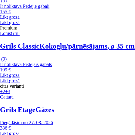
(
9
)
Ir noliktavā
Pēdējie gabali
155 €
Likt grozā
Likt grozā
Premium
LotusGrill
Grils Classic
Kokogļu/pārnēsājams, ø 35 cm
(
9
)
Ir noliktavā
Pēdējais gabals
199 €
Likt grozā
Likt grozā
citas varianti
+2
+3
Cattara
Grils Etage
Gāzes
Piegādāsim no 27. 08. 2026
386 €
Likt grozā