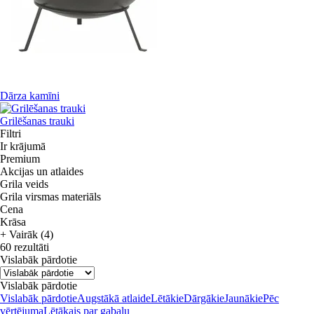
Dārza kamīni
Grilēšanas trauki
Filtri
Ir krājumā
Premium
Akcijas un atlaides
Grila veids
Grila virsmas materiāls
Cena
Krāsa
+ Vairāk (4)
60 rezultāti
Vislabāk pārdotie
Vislabāk pārdotie
Vislabāk pārdotie
Augstākā atlaide
Lētākie
Dārgākie
Jaunākie
Pēc
vērtējuma
Lētākais par gabalu