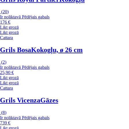
(
20
)
Ir noliktavā
Pēdējais gabals
176 €
Likt grozā
Likt grozā
Cattara
Grils Bosa
Kokogļu, ø 26 cm
(
2
)
Ir noliktavā
Pēdējais gabals
25,90 €
Likt grozā
Likt grozā
Cattara
Grils Vicenza
Gāzes
(
8
)
Ir noliktavā
Pēdējais gabals
739 €
Likt grozā