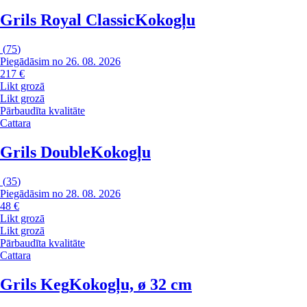
Grils Royal Classic
Kokogļu
(
75
)
Piegādāsim no 26. 08. 2026
217 €
Likt grozā
Likt grozā
Pārbaudīta kvalitāte
Cattara
Grils Double
Kokogļu
(
35
)
Piegādāsim no 28. 08. 2026
48 €
Likt grozā
Likt grozā
Pārbaudīta kvalitāte
Cattara
Grils Keg
Kokogļu, ø 32 cm