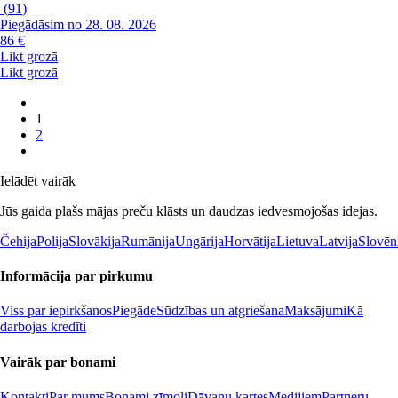
(
91
)
Piegādāsim no 28. 08. 2026
86 €
Likt grozā
Likt grozā
1
2
Ielādēt vairāk
Jūs gaida plašs mājas preču klāsts un daudzas iedvesmojošas idejas.
Čehija
Polija
Slovākija
Rumānija
Ungārija
Horvātija
Lietuva
Latvija
Slovēn
Informācija par pirkumu
Viss par iepirkšanos
Piegāde
Sūdzības un atgriešana
Maksājumi
Kā
darbojas kredīti
Vairāk par bonami
Kontakti
Par mums
Bonami zīmoli
Dāvanu kartes
Medijiem
Partneru