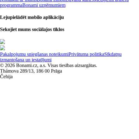
programma
Bonami uzņēmumiem
Lejupielādēt mobilo aplikāciju
Sekojiet mums sociālajos tīklos
Pakalpojumu sniegšanas noteikumi
Privātuma politika
Sīkdatņu
izmantošana un iestatījumi
© 2026 Bonami.cz, a.s. Visas tiesības aizsargātas.
Thámova 289/13, 186 00 Prāga
Čehija