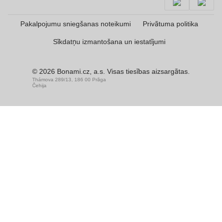
Pakalpojumu sniegšanas noteikumi
Privātuma politika
Sīkdatņu izmantošana un iestatījumi
© 2026 Bonami.cz, a.s. Visas tiesības aizsargātas.
Thámova 289/13, 186 00 Prāga
Čehija