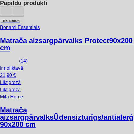
Papildu produkti
Tikai Bonami
Bonami Essentials
Matrača aizsargpārvalks Protect
90x200
cm
(
14
)
Ir noliktavā
21,90 €
Likt grozā
Likt grozā
Mila Home
Matrača
aizsargpārvalks
Ūdensizturīgs/antialerģ
90x200 cm