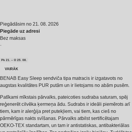
Piegādāsim no 21. 08. 2026
Piegāde uz adresi
Bez maksas
·
Pk 21. – O 25. 08.
VAIRĀK
BENAB Easy Sleep sendviča tipa matracis ir izgatavots no
augstas kvalitātes PUR putām un ir lietojams no abām pusēm.
Patīkami mīkstais pārvalks, pateicoties sudraba saturam, spēj
reģenerēt cilvēka ķermeņa ādu. Sudrabs ir ideāli piemērots arī
tiem, kam ir alerģija pret putekļiem, vai tiem, kas cieš no
pārmērīgas nakts svīšanas. Pārvalks atbilst sertificētajam
OEKO-TEX standartam, un tam ir antistatiskas, antibakteriālas