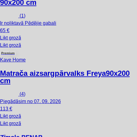
90x200 cm
(
1
)
Ir noliktavā
Pēdējie gabali
65 €
Likt grozā
Likt grozā
Premium
Kave Home
Matrača aizsargpārvalks Freya
90x200
cm
(
4
)
Piegādāsim no 07. 09. 2026
113 €
Likt grozā
Likt grozā