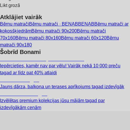
Likt grozā
Atklājiet vairāk
Bērnu matrači
Bērnu matrači · BENAB
BENAB
Bērnu matrači ar
kokosšķiedrām
Bērnu matrači 90x200
Bērnu matrači
70x160
Bērnu matrači 80x160
Bērnu matrači 60x120
Bērnu
matrači 90x180
Šobrīd Bonami
Summer Sale: līdz pat 40% atlaide
Iepērcieties, kamēr nav par vēlu! Vairāk nekā 10 000 preču
tagad ar līdz pat 40% atlaidi
Dārzs izdevīgāk
Jauns dārza, balkona un terases aprīkojums tagad izdevīgāk
Premium izdevīgāk
Izvēlētas premium kolekcijas jūsu mājām tagad par
izdevīgākām cenām