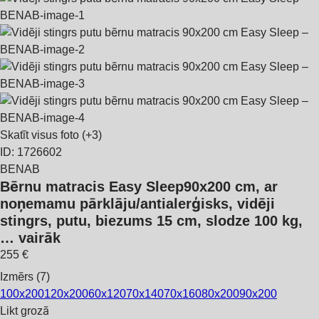
Skatīt visus foto
(+3)
ID: 1726602
BENAB
Bērnu matracis Easy Sleep
90x200 cm, ar
noņemamu pārklāju/antialerģisks, vidēji
stingrs, putu, biezums 15 cm, slodze 100 kg
,
…
vairāk
255 €
Izmērs (7)
100x200
120x200
60x120
70x140
70x160
80x200
90x200
Likt grozā