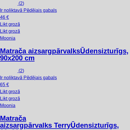
(
2
)
Ir noliktavā
Pēdējais gabals
46 €
Likt grozā
Likt grozā
Moonia
Matrača aizsargpārvalks
Ūdensizturīgs,
90x200 cm
(
2
)
Ir noliktavā
Pēdējais gabals
65 €
Likt grozā
Likt grozā
Moonia
Matrača
aizsargpārvalks Terry
Ūdensizturīgs,