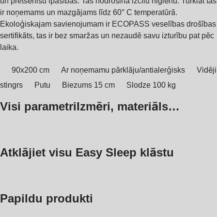
un pretsēnīšu īpašības. Tas nodrošina izcilu higiēnu. Turklāt tas
ir noņemams un mazgājams līdz 60° C temperatūrā.
Ekoloģiskajam savienojumam ir ECOPASS veselības drošības
sertifikāts, tas ir bez smaržas un nezaudē savu izturību pat pēc
laika.
90x200 cm
Ar noņemamu pārklāju/antialerģisks
Vidēji
stingrs
Putu
Biezums 15 cm
Slodze 100 kg
Visi parametri
Izmēri, materiāls…
Atklājiet visu Easy Sleep klāstu
Papildu produkti