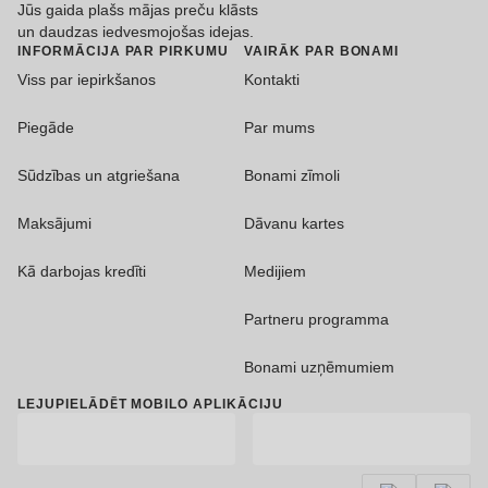
Jūs gaida plašs mājas preču klāsts
un daudzas iedvesmojošas idejas.
INFORMĀCIJA PAR PIRKUMU
VAIRĀK PAR BONAMI
Viss par iepirkšanos
Kontakti
Piegāde
Par mums
Sūdzības un atgriešana
Bonami zīmoli
Maksājumi
Dāvanu kartes
Kā darbojas kredīti
Medijiem
Partneru programma
Bonami uzņēmumiem
LEJUPIELĀDĒT MOBILO APLIKĀCIJU