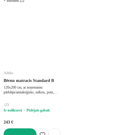
+ Biezums (2)
Adeko
Bērnu matracis Standard B
120x200 cm, ar noņemamu
pārklāju/antialerģisks, mīksts, putu,
biezums 12 cm
(
2
)
Ir noliktavā
Pēdējais gabals
243 €