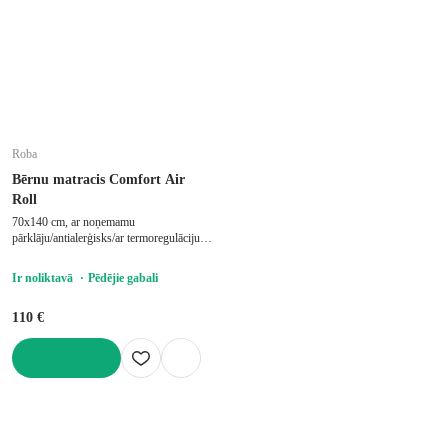
Roba
Bērnu matracis Comfort Air
Roll
70x140 cm, ar noņemamu
pārklāju/antialerģisks/ar termoregulāciju,
vidēji stingrs, putu/bērnu gultiņai,
biezums 9 cm, slodze 35 kg
Ir noliktavā
Pēdējie gabali
110 €
LIKT GROZĀ