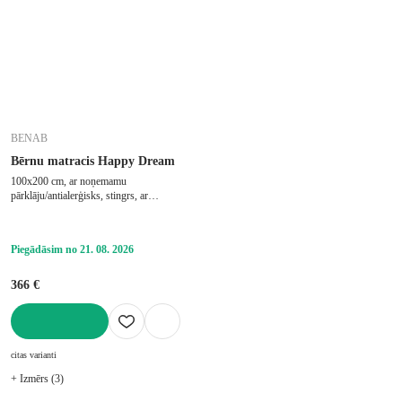
BENAB
Bērnu matracis Happy Dream
100x200 cm, ar noņemamu
pārklāju/antialerģisks, stingrs, ar
aukstajām putām, putu, biezums 13 cm,
slodze 130 kg
Piegādāsim no 21. 08. 2026
366 €
LIKT GROZĀ
citas varianti
+ Izmērs (3)