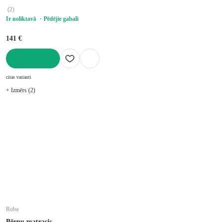
(
2
)
Ir noliktavā
Pēdējie gabali
141 €
LIKT GROZĀ
citas varianti
+ Izmērs (2)
Roba
Bērnu matracis