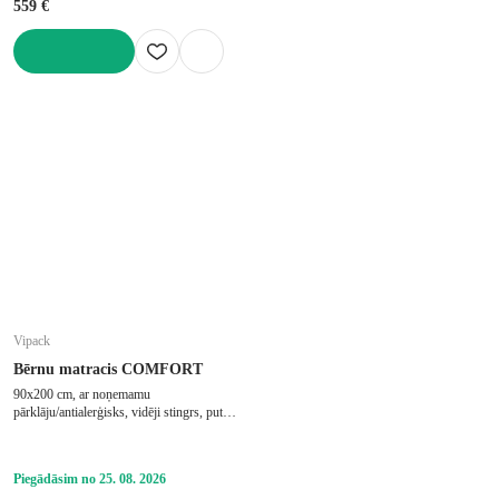
559 €
LIKT GROZĀ
Vipack
Bērnu matracis COMFORT
90x200 cm, ar noņemamu
pārklāju/antialerģisks, vidēji stingrs, putu,
biezums 19 cm, slodze 75 kg
Piegādāsim no 25. 08. 2026