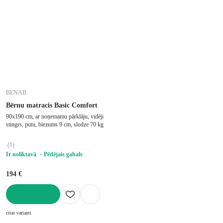
BENAB
Bērnu matracis Basic Comfort
90x190 cm, ar noņemamu pārklāju, vidēji
stingrs, putu, biezums 9 cm, slodze 70 kg
(
1
)
Ir noliktavā
Pēdējais gabals
194 €
LIKT GROZĀ
citas varianti