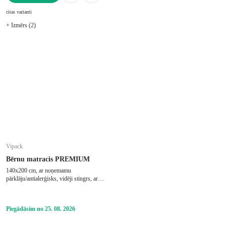
LIKT GROZĀ
citas varianti
+ Izmērs (2)
Vipack
Bērnu matracis PREMIUM
140x200 cm, ar noņemamu
pārklāju/antialerģisks, vidēji stingrs, ar
kabatu atsperēm, putu, biezums 19 cm,
slodze 90 kg
Piegādāsim no 25. 08. 2026