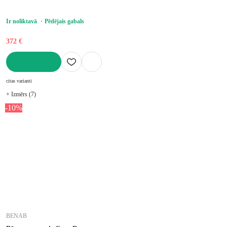
Ir noliktavā
Pēdējais gabals
372 €
LIKT GROZĀ
citas varianti
+ Izmērs (7)
-10%
BENAB