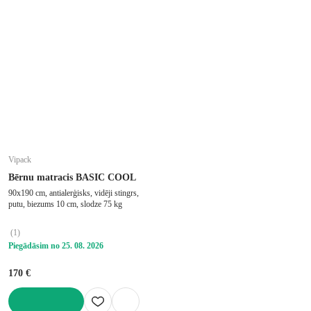
Vipack
Bērnu matracis BASIC COOL
90x190 cm, antialerģisks, vidēji stingrs,
putu, biezums 10 cm, slodze 75 kg
(
1
)
Piegādāsim no 25. 08. 2026
170 €