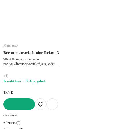
Materasso
Bērnu matracis Junior Relax 13
90x200 cm, ar noņemamu
pārklāju/divpusējs/antialerģisks, vidēji
stingrs/mīksts, putu, biezums 13 cm,
slodze 100 kg
(
1
)
Ir noliktavā
Pēdējie gabali
195 €
LIKT GROZĀ
citas varianti
+ Izmērs (6)