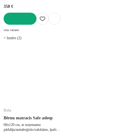
358 €
LIKT GROZĀ
citas varianti
+ Izmērs (2)
Roba
Bērnu matracis Safe asleep
60x120 cm, ar noņemamu
pārklāju/antialerģisks/salokāms, īpaši
mīksts, putu/bērnu gultiņai, biezums 9 cm,