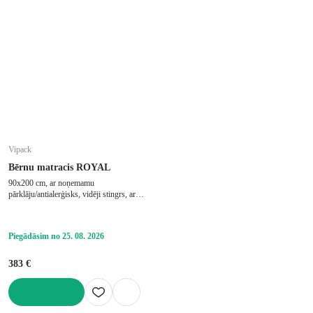
Vipack
Bērnu matracis ROYAL
90x200 cm, ar noņemamu
pārklāju/antialerģisks, vidēji stingrs, ar
kabatu atsperēm, putu/atsperu, biezums 23
cm, slodze 75 kg
Piegādāsim no 25. 08. 2026
383 €
LIKT GROZĀ