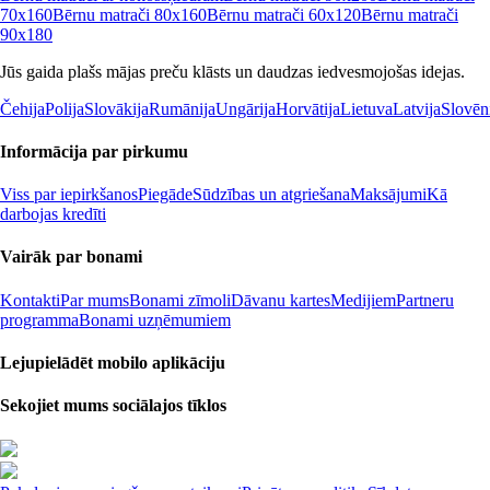
70x160
Bērnu matrači 80x160
Bērnu matrači 60x120
Bērnu matrači
90x180
Jūs gaida plašs mājas preču klāsts un daudzas iedvesmojošas idejas.
Čehija
Polija
Slovākija
Rumānija
Ungārija
Horvātija
Lietuva
Latvija
Slovēn
Informācija par pirkumu
Viss par iepirkšanos
Piegāde
Sūdzības un atgriešana
Maksājumi
Kā
darbojas kredīti
Vairāk par bonami
Kontakti
Par mums
Bonami zīmoli
Dāvanu kartes
Medijiem
Partneru
programma
Bonami uzņēmumiem
Lejupielādēt mobilo aplikāciju
Sekojiet mums sociālajos tīklos