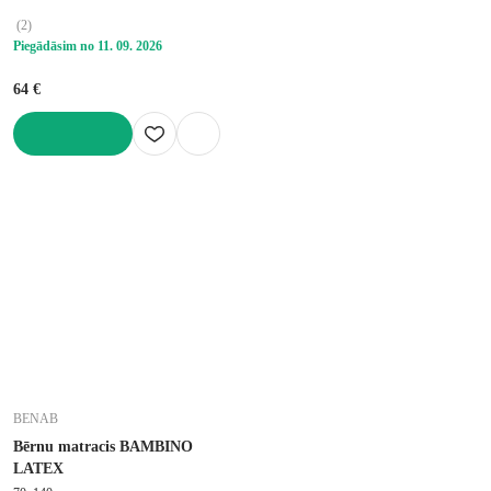
slodze 35 kg
(
2
)
Piegādāsim no 11. 09. 2026
64 €
LIKT GROZĀ
BENAB
Bērnu matracis BAMBINO
LATEX