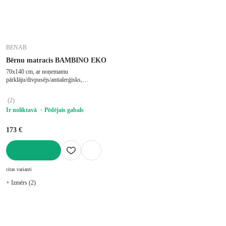
BENAB
Bērnu matracis BAMBINO EKO
70x140 cm, ar noņemamu
pārklāju/divpusējs/antialerģisks,
stingrs/vidēji stingrs, ar aukstajām putām,
putu/bērnu gultiņai, biezums 6 cm
(
2
)
Ir noliktavā
Pēdējais gabals
173 €
LIKT GROZĀ
citas varianti
+ Izmērs (2)