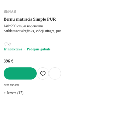
BENAB
Bērnu matracis Simple PUR
140x200 cm, ar noņemamu
pārklāju/antialerģisks, vidēji stingrs, putu,
biezums 11 cm, slodze 90 kg
(
40
)
Ir noliktavā
Pēdējais gabals
396 €
LIKT GROZĀ
citas varianti
+ Izmērs (17)