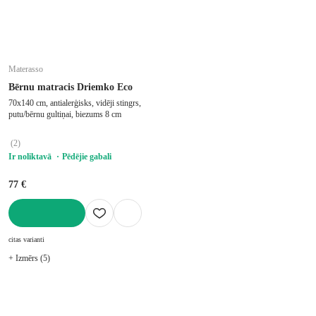
Materasso
Bērnu matracis Driemko Eco
70x140 cm, antialerģisks, vidēji stingrs,
putu/bērnu gultiņai, biezums 8 cm
(
2
)
Ir noliktavā
Pēdējie gabali
77 €
LIKT GROZĀ
citas varianti
+ Izmērs (5)