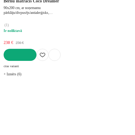
Bērnu matracis Coco Dreamer
90x200 cm, ar noņemamu
pārklāju/divpusējs/antialerģisks,
stingrs/vidēji stingrs, putu, biezums 13
cm, slodze 70 kg
(
1
)
Ir noliktavā
230 €
256 €
LIKT GROZĀ
citas varianti
+ Izmērs (6)