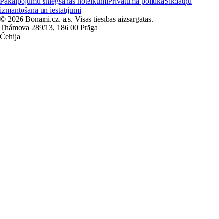
Pakalpojumu sniegšanas noteikumi
Privātuma politika
Sīkdatņu
izmantošana un iestatījumi
© 2026 Bonami.cz, a.s. Visas tiesības aizsargātas.
Thámova 289/13, 186 00 Prāga
Čehija