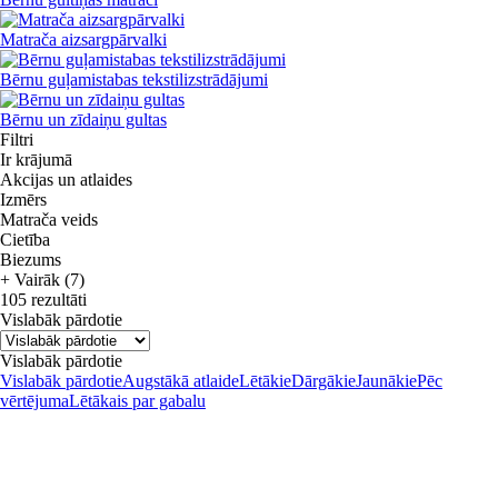
Matrača aizsargpārvalki
Bērnu guļamistabas tekstilizstrādājumi
Bērnu un zīdaiņu gultas
Filtri
Ir krājumā
Akcijas un atlaides
Izmērs
Matrača veids
Cietība
Biezums
+ Vairāk (7)
105 rezultāti
Vislabāk pārdotie
Vislabāk pārdotie
Vislabāk pārdotie
Augstākā atlaide
Lētākie
Dārgākie
Jaunākie
Pēc
vērtējuma
Lētākais par gabalu