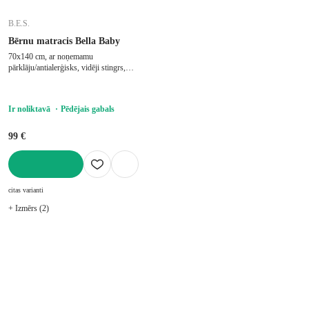
B.E.S.
Bērnu matracis Bella Baby
70x140 cm, ar noņemamu
pārklāju/antialerģisks, vidēji stingrs,
putu/bērnu gultiņai, biezums 8 cm, slodze
20 kg
Ir noliktavā
Pēdējais gabals
99 €
LIKT GROZĀ
citas varianti
+ Izmērs (2)