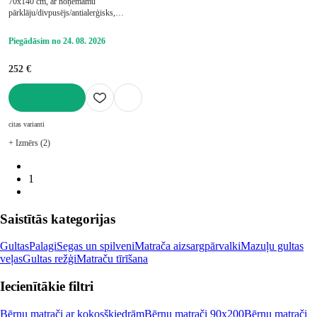
70x140 cm, ar noņemamu
pārklāju/divpusējs/antialerģisks,
stingrs/mīksts, ar aukstajām putām/ar
lateksa putām, lateksa/bērnu gultiņai,
Piegādāsim no 24. 08. 2026
biezums 8 cm
252 €
LIKT GROZĀ
citas varianti
+ Izmērs (2)
1
Saistītās kategorijas
Gultas
Palagi
Segas un spilveni
Matrača aizsargpārvalki
Mazuļu gultas
veļas
Gultas režģi
Matraču tīrīšana
Iecienītākie filtri
Bērnu matrači ar kokosšķiedrām
Bērnu matrači 90x200
Bērnu matrači