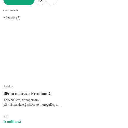
LIKT GROZĀ
citas varianti
+ Izmērs (7)
Adeko
Bērnu matracis Premium C
120x200 cm, ar noņemamu
pārklāju/antialerģisks/ar termoregulāciju,
stingrs, putu, biezums 14 cm
(
3
)
Ir noliktavā