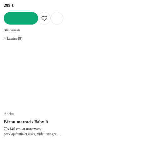
299 €
LIKT GROZĀ
citas varianti
+ Izmērs (9)
Adeko
Bērnu matracis Baby A
70x140 cm, ar noņemamu
pārklāju/antialerģisks, vidēji stingrs,
putu/bērnu gultiņai, biezums 10 cm