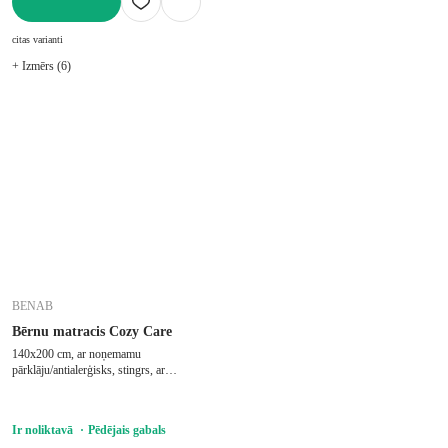
LIKT GROZĀ
citas varianti
+ Izmērs (6)
BENAB
Bērnu matracis Cozy Care
140x200 cm, ar noņemamu
pārklāju/antialerģisks, stingrs, ar
aukstajām putām, putu, biezums 17 cm,
slodze 130 kg
Ir noliktavā
Pēdējais gabals