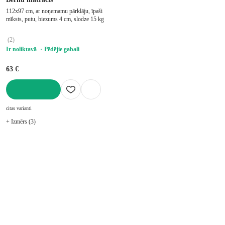
112x97 cm, ar noņemamu pārklāju, īpaši
mīksts, putu, biezums 4 cm, slodze 15 kg
(
2
)
Ir noliktavā
Pēdējie gabali
63 €
LIKT GROZĀ
citas varianti
+ Izmērs (3)