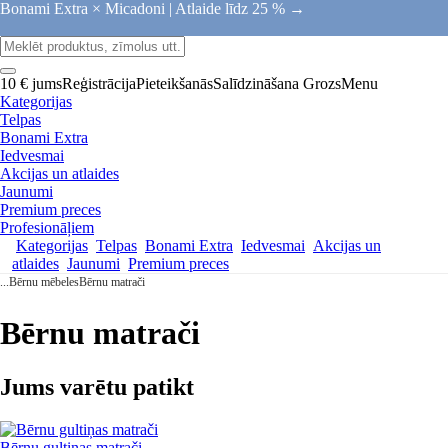
Bonami Extra × Micadoni |
Atlaide līdz 25 % →
10 € jums
Reģistrācija
Pieteikšanās
Salīdzināšana
Grozs
Menu
Kategorijas
Telpas
Bonami Extra
Iedvesmai
Akcijas un atlaides
Jaunumi
Premium preces
Profesionāļiem
Kategorijas
Telpas
Bonami Extra
Iedvesmai
Akcijas un
atlaides
Jaunumi
Premium preces
...
Bērnu mēbeles
Bērnu matrači
Bērnu matrači
Jums varētu patikt
Bērnu gultiņas matrači