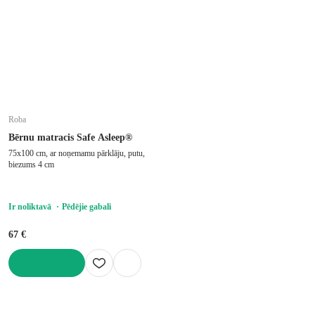
Roba
Bērnu matracis Safe Asleep®
75x100 cm, ar noņemamu pārklāju, putu,
biezums 4 cm
Ir noliktavā
Pēdējie gabali
67 €
LIKT GROZĀ