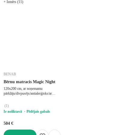
+ Izmērs (11)
BENAB
Bērnu matracis Magic Night
120x200 cm, ar noņemamu
pārklāju/divpusējs/antialerģisks/ar
termoregulāciju, stingrs/vidēji stingrs, ar
lateksa putām, putu/lateksa, biezums 15
(
1
)
cm, slodze 90 kg
Ir noliktavā
Pēdējais gabals
504 €