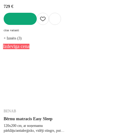
729 €
LIKT GROZĀ
citas varianti
+ Izmērs (3)
Izdevīga cena
BENAB
Bērnu matracis Easy Sleep
120x200 cm, ar noņemamu
pārklāju/antialerģisks, vidēji stingrs, putu,
biezums 15 cm, slodze 100 kg