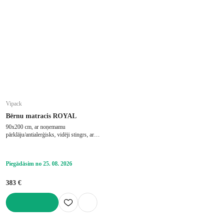
Vipack
Bērnu matracis ROYAL
90x200 cm, ar noņemamu
pārklāju/antialerģisks, vidēji stingrs, ar
kabatu atsperēm, putu/atsperu, biezums 23
cm, slodze 75 kg
Piegādāsim no 25. 08. 2026
383 €
LIKT GROZĀ