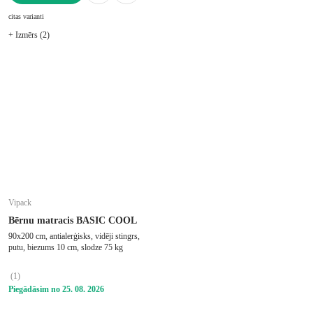
LIKT GROZĀ
citas varianti
+ Izmērs (2)
Vipack
Bērnu matracis BASIC COOL
90x200 cm, antialerģisks, vidēji stingrs,
putu, biezums 10 cm, slodze 75 kg
(
1
)
Piegādāsim no 25. 08. 2026