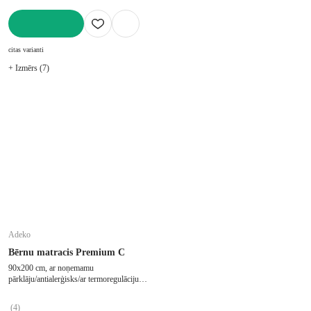
LIKT GROZĀ
citas varianti
+ Izmērs (7)
Adeko
Bērnu matracis Premium C
90x200 cm, ar noņemamu
pārklāju/antialerģisks/ar termoregulāciju,
stingrs, ar atmiņas putām, putu, biezums
14 cm
(
4
)