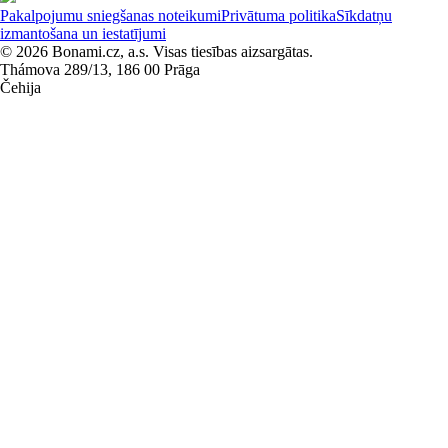
Pakalpojumu sniegšanas noteikumi
Privātuma politika
Sīkdatņu
izmantošana un iestatījumi
© 2026 Bonami.cz, a.s. Visas tiesības aizsargātas.
Thámova 289/13, 186 00 Prāga
Čehija