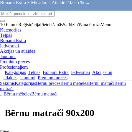
Bonami Extra × Micadoni |
Atlaide līdz 25 % →
10 € jums
Reģistrācija
Pieteikšanās
Salīdzināšana
Grozs
Menu
Kategorijas
Telpas
Bonami Extra
Iedvesmai
Akcijas un atlaides
Jaunumi
Premium preces
Profesionāļiem
Kategorijas
Telpas
Bonami Extra
Iedvesmai
Akcijas un
atlaides
Jaunumi
Premium preces
Sākums
Kategorijas
Bērnu preces
Bērnu mēbeles
Bērnu matrači
Bērnu
matrači
...
Bērnu mēbeles
Bērnu matrači
Bērnu matrači 90x200