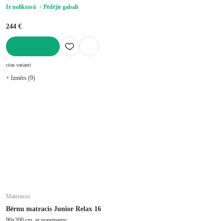
Ir noliktavā
Pēdējie gabali
244 €
LIKT GROZĀ
citas varianti
+ Izmērs (9)
Materasso
Bērnu matracis Junior Relax 16
90x200 cm, ar noņemamu