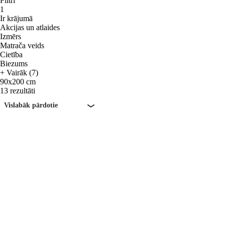
Filtri
1
Ir krājumā
Akcijas un atlaides
Izmērs
Matrača veids
Cietība
Biezums
+ Vairāk (7)
90x200 cm
13 rezultāti
Vislabāk pārdotie