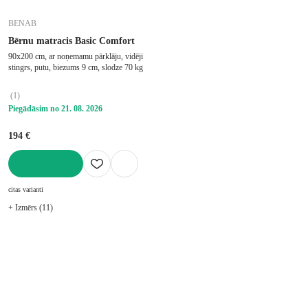
BENAB
Bērnu matracis Basic Comfort
90x200 cm, ar noņemamu pārklāju, vidēji
stingrs, putu, biezums 9 cm, slodze 70 kg
(
1
)
Piegādāsim no 21. 08. 2026
194 €
LIKT GROZĀ
citas varianti
+ Izmērs (11)