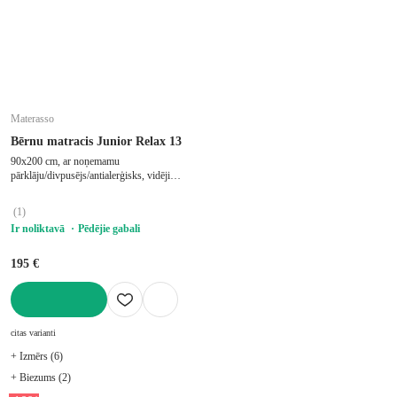
Materasso
Bērnu matracis Junior Relax 13
90x200 cm, ar noņemamu
pārklāju/divpusējs/antialerģisks, vidēji
stingrs/mīksts, putu, biezums 13 cm,
slodze 100 kg
(
1
)
Ir noliktavā
Pēdējie gabali
195 €
LIKT GROZĀ
citas varianti
+ Izmērs (6)
+ Biezums (2)