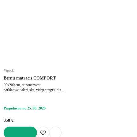
Vipack
Bērnu matracis COMFORT
90x200 cm, ar noņemamu
pārklāju/antialerģisks, vidēji stingrs, putu,
biezums 19 cm, slodze 75 kg
Piegādāsim no 25. 08. 2026
358 €