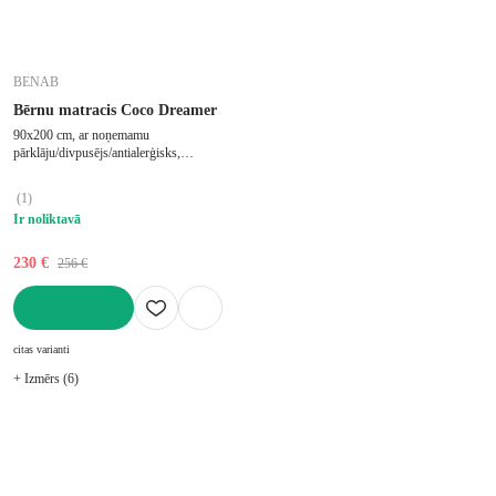
BENAB
Bērnu matracis Coco Dreamer
90x200 cm, ar noņemamu
pārklāju/divpusējs/antialerģisks,
stingrs/vidēji stingrs, putu, biezums 13
cm, slodze 70 kg
(
1
)
Ir noliktavā
230 €
256 €
LIKT GROZĀ
citas varianti
+ Izmērs (6)