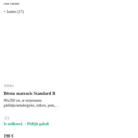
LIKT GROZĀ
citas varianti
+ Izmērs (17)
Adeko
Bērnu matracis Standard B
90x200 cm, ar noņemamu
pārklāju/antialerģisks, mīksts, putu,
biezums 12 cm
(
1
)
Ir noliktavā
Pēdējie gabali
190 €