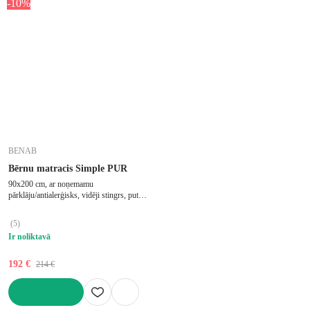
-10%
BENAB
Bērnu matracis Simple PUR
90x200 cm, ar noņemamu
pārklāju/antialerģisks, vidēji stingrs, putu,
biezums 11 cm, slodze 90 kg
(
5
)
Ir noliktavā
192 €
214 €