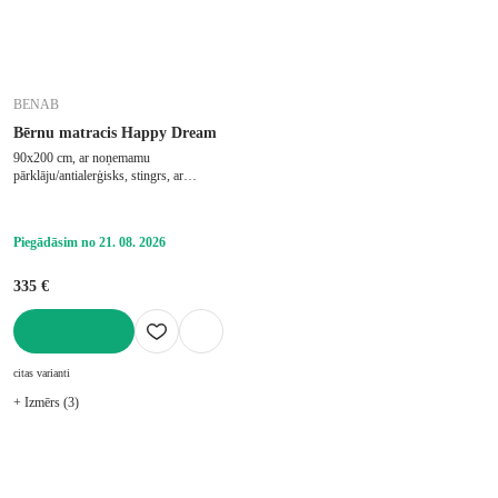
BENAB
Bērnu matracis Happy Dream
90x200 cm, ar noņemamu
pārklāju/antialerģisks, stingrs, ar
aukstajām putām, putu, biezums 13 cm,
slodze 130 kg
Piegādāsim no 21. 08. 2026
335 €
LIKT GROZĀ
citas varianti
+ Izmērs (3)