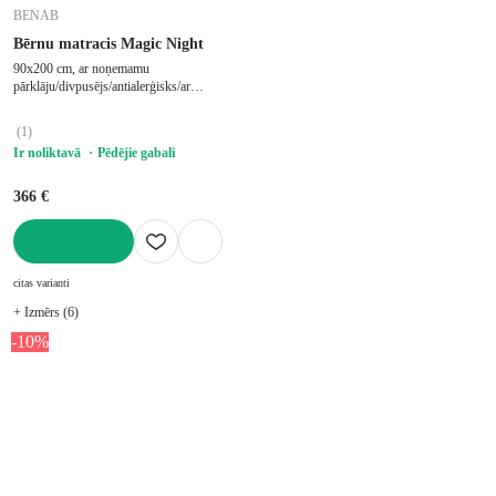
BENAB
Bērnu matracis Magic Night
90x200 cm, ar noņemamu
pārklāju/divpusējs/antialerģisks/ar
termoregulāciju, stingrs/vidēji stingrs, ar
lateksa putām, putu/lateksa, biezums 15
(
1
)
cm, slodze 90 kg
Ir noliktavā
Pēdējie gabali
366 €
LIKT GROZĀ
citas varianti
+ Izmērs (6)
-10%