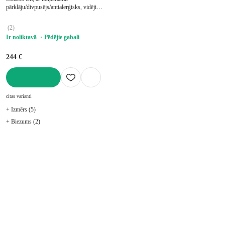
pārklāju/divpusējs/antialerģisks, vidēji
stingrs/mīksts, putu, biezums 16 cm,
slodze 100 kg
(
2
)
Ir noliktavā
Pēdējie gabali
244 €
LIKT GROZĀ
citas varianti
+ Izmērs (5)
+ Biezums (2)