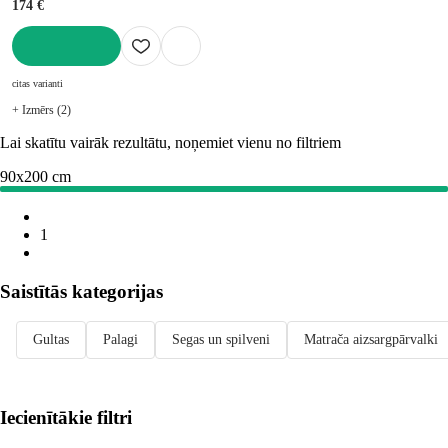
174 €
LIKT GROZĀ
citas varianti
+ Izmērs (2)
Lai skatītu vairāk rezultātu, noņemiet vienu no filtriem
90x200 cm
1
Saistītās kategorijas
Gultas
Palagi
Segas un spilveni
Matrača aizsargpārvalki
Iecienītākie filtri