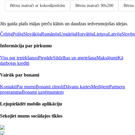
Bērnu matrači ar kokosšķiedrām
Bērnu matrači 90x200
Bērnu 
Jūs gaida plašs mājas preču klāsts un daudzas iedvesmojošas idejas.
Čehija
Polija
Slovākija
Rumānija
Ungārija
Horvātija
Lietuva
Latvija
Slovēn
Informācija par pirkumu
Viss par iepirkšanos
Piegāde
Sūdzības un atgriešana
Maksājumi
Kā
darbojas kredīti
Vairāk par bonami
Kontakti
Par mums
Bonami zīmoli
Dāvanu kartes
Medijiem
Partneru
programma
Bonami uzņēmumiem
Lejupielādēt mobilo aplikāciju
Sekojiet mums sociālajos tīklos