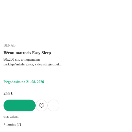
BENAB
Bērnu matracis Easy Sleep
90x200 cm, ar noņemamu
pārklāju/antialerģisks, vidēji stingrs, putu,
biezums 15 cm, slodze 100 kg
Piegādāsim no 21. 08. 2026
255 €
LIKT GROZĀ
citas varianti
+ Izmērs (7)